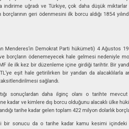
la indirime uğradı ve Türkiye, çok daha düşük miktarl
 borçlarının geri ödenmesini ilk borcu aldığı 1854 yılı
n Menderes’in Demokrat Parti hükümeti) 4 Ağustos 195
ve borçların ödenemeyecek hale gelmesi nedeniyle mora
F ile ilk kez bir düzenleme içine girdiği tarihtir. Bir ya
L’ye eşit hale getirilirken bir yandan da alacaklılarla
taksitlendirilmesi sağlandı.
ığı sonuçlardan daha ilginç olanı o tarihte mevcut 
 ne kadar ve kimlere dış borcu olduğunu alacaklı ülke hüküm
dığı tarihe kadar gelen toplam 422 milyon dolarlık borçla
 bir sonucu da o tarihe kadar kamu kesimi içindeki 