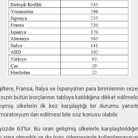
ltere, Fransa, İtalya ve İspanya’nın para birimlerinin rez
sızın bütün borçlarının tabloya katıldığına dikkat edilmeli
şmiş ülkelerin ilk kez karşılaştığı bir durumu yansıt
 moratoryum ilan edilmesi bile söz konusu olabilir.
üzde 63’tür. Bu oran gelişmiş ülkelerle karşılaştırıldığ
erv para olmadığı ve dış borç ödemesinde kullanılamayaca