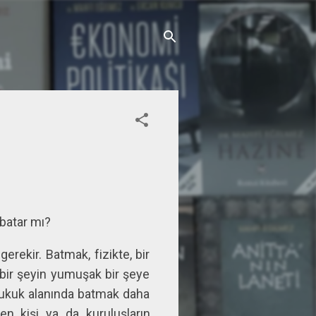
 batar mı?
rekir. Batmak, fizikte, bir
 bir şeyin yumuşak bir şeye
 hukuk alanında batmak daha
yen kişi ya da kuruluşların