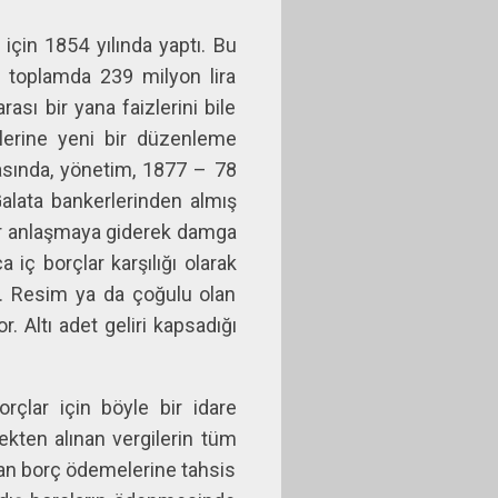
için 1854 yılında yaptı. Bu
e toplamda 239 milyon lira
sı bir yana faizlerini bile
erine yeni bir düzenleme
rasında, yönetim, 1877 – 78
Galata bankerlerinden almış
bir anlaşmaya giderek damga
a iç borçlar karşılığı olarak
du. Resim ya da çoğulu olan
r. Altı adet geliri kapsadığı
orçlar için böyle bir idare
pekten alınan vergilerin tüm
udan borç ödemelerine tahsis