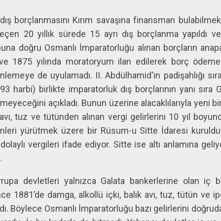
dış borçlanmasını Kırım savaşına finansman bulabilmek 
geçen 20 yıllık sürede 15 ayrı dış borçlanma yapıldı v
nuna doğru Osmanlı İmparatorluğu alınan borçların anapara
e 1875 yılında moratoryum ilan edilerek borç ödemel
zenlemeye de uyulamadı. II. Abdülhamid'in padişahlığı sı
3 harbi) birlikte imparatorluk dış borçlarının yanı sıra 
emeyeceğini açıkladı. Bunun üzerine alacaklılarıyla yeni 
ık avı, tuz ve tütünden alınan vergi gelirlerini 10 yıl boyunc
şlemleri yürütmek üzere bir Rüsum-u Sitte İdaresi kurul
laylı vergileri ifade ediyor. Sitte ise altı anlamına geliyo
.
rupa devletleri yalnızca Galata bankerlerine olan iç b
e 1881’de damga, alkollü içki, balık avı, tuz, tütün ve i
yrıldı. Böylece Osmanlı İmparatorluğu bazı gelirlerini doğr