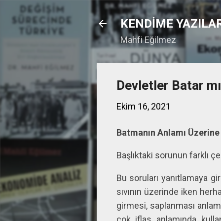
KENDİME YAZILA
Mahfi Eğilmez
Devletler Batar m
Ekim 16, 2021
Batmanın Anlamı Üzerine
Başlıktaki sorunun farklı çe
Bu soruları yanıtlamaya gi
sıvının üzerinde iken herh
girmesi, saplanması anlamı
çok iflas anlamında kullan