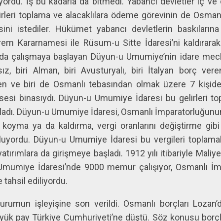
ordu. İş bu kadarla da bitmedi. Yabancı devletler iç ve
irleri toplama ve alacaklılara ödeme görevinin de Osmanl
ini istediler. Hükümet yabancı devletlerin baskıları
rem Kararnamesi ile Rüsum-u Sitte İdaresi’ni kaldıra
ında çalışmaya başlayan Düyun-u Umumiye’nin idare meclisi
ız, biri Alman, biri Avusturyalı, biri İtalyan borç verenle
nden ve biri de Osmanlı tebasından olmak üzere 7 kişide
esi binasıydı. Düyun-u Umumiye İdaresi bu gelirleri top
ladı. Düyun-u Umumiye İdaresi, Osmanlı İmparatorluğunun
koyma ya da kaldırma, vergi oranlarını değiştirme gibi
uyordu. Düyun-u Umumiye İdaresi bu vergileri toplamak
yatırımlara da girişmeye başladı. 1912 yılı itibariyle Ma
mumiye İdaresi’nde 9000 memur çalışıyor, Osmanlı İmpa
 tahsil ediliyordu.
rumun işleyişine son verildi. Osmanlı borçları Lozan’
 büyük pay Türkiye Cumhuriyeti’ne düştü. Söz konusu borçl