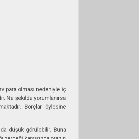
erv para olması nedeniyle iç
dir. Ne şekilde yorumlanırsa
maktadır. Borçlar öylesine
ında düşük görülebilir. Buna
ğı gerçeği karşısında oranın