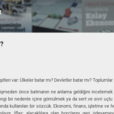
Ana içeriğe atla
R
ı?
şitleri var: Ülkeler batar mı? Devletler batar mı? Toplumlar
rişmeden önce batmanın ne anlama geldiğini incelemek ge
angi bir nedenle içine gömülmek ya da sert ve sivri uçlu
nda kullanılan bir sözcük. Ekonomi, finans, işletme ve
ılıyor. İflas; alacaklılara olan borçlarını geri ödeyeme