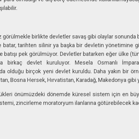
labilir.
rülmekle birlikte devletler savaş gibi olaylar sonunda b
 batar, tarihten silinir ya başka bir devletin yönetimine g
e batışı pek görülmüyor. Devletler batarken eğer ülke (
ya birkaç devlet kuruluyor. Mesela Osmanlı İmpara
da olduğu birçok yeni devlet kuruldu. Daha yakın bir örne
stan, Bosna Hersek, Hırvatistan, Karadağ, Makedonya gibi ye
ükleri önümüzdeki dönemde küresel sistem için en büyük
temi, zincirleme moratoryum ilanlarına götürebilecek kadar 