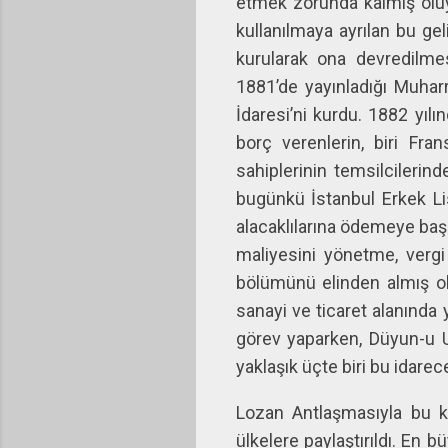
etmek zorunda kalmış oluy
kullanılmaya ayrılan bu gel
kurularak ona devredilmes
1881’de yayınladığı Muhar
İdaresi’ni kurdu. 1882 yıl
borç verenlerin, biri Frans
sahiplerinin temsilcileri
bugünkü İstanbul Erkek Lis
alacaklılarına ödemeye baş
maliyesini yönetme, vergi 
bölümünü elinden almış ol
sanayi ve ticaret alanında 
görev yaparken, Düyun-u U
yaklaşık üçte biri bu idarece
Lozan Antlaşmasıyla bu ku
ülkelere paylaştırıldı. En