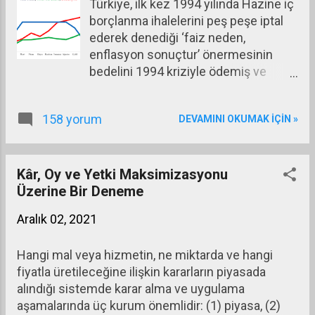
Türkiye, ilk kez 1994 yılında Hazine iç
Özellikle o dönemde matematiksel iktisat ve
faiz yü...
borçlanma ihalelerini peş peşe iptal
ekonometri bütün dünyada başlıca analiz aracı
ederek denediği ‘faiz neden,
haline gelmişti. Dersi seçmeye karar verdim. İlk iki
enflasyon sonuçtur’ önermesinin
yıl oldukça iyi bir öğrenciliğim olmuştu. Babam da
bedelini 1994 kriziyle ödemiş ve
benim lise sonrası yakaladığım bu başarı düzeyine
krizden çıkabilmek için faizleri
çok şaşırmış, sevinmişti. Ama matematiği
astronomik oranlara yükseltmek
seçeceğimi söyledi...
158 yorum
DEVAMINI OKUMAK IÇIN »
zorunda kalmıştı. Hemen ardından
IMF ile bir program yapılmış ve ciddi
tutarda maddi destek alınmıştı. Bu
gelişme yaşandıktan sonra bu tezin
Kâr, Oy ve Yetki Maksimizasyonu
bir daha gündeme gelmeyeceği
Üzerine Bir Deneme
tahmin ediliyordu. Ne var ki tahminler
Aralık 02, 2021
doğru çıkmadı ve bu tez her
seferinde yanlışlığı bir kez daha
Hangi mal veya hizmetin, ne miktarda ve hangi
kanıtlanmış olsa da tekrar tekrar
fiyatla üretileceğine ilişkin kararların piyasada
gündeme geldi ve uygulamaya
alındığı sistemde karar alma ve uygulama
kondu. Faiz neden enflasyon
aşamalarında üç kurum önemlidir: (1) piyasa, (2)
sonuçtur tezinin son denemesi Eylül