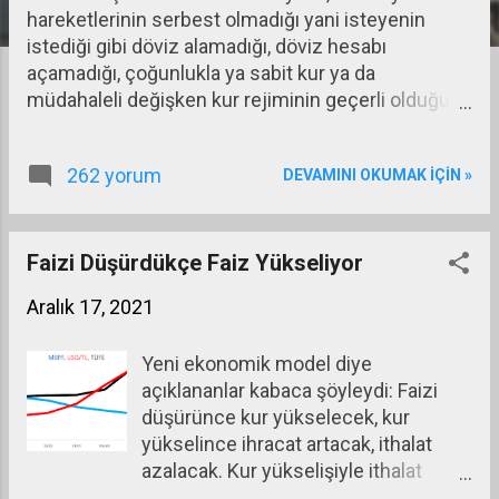
hareketlerinin serbest olmadığı yani isteyenin
a
istediği gibi döviz alamadığı, döviz hesabı
r
açamadığı, çoğunlukla ya sabit kur ya da
müdahaleli değişken kur rejiminin geçerli olduğu
bir sistem egemendi. Küreselleşmeyle birlikte
yaygınlaşan dalgalı kur rejimiyle birlikte sermaye
262 yorum
DEVAMINI OKUMAK IÇIN »
hareketleri dünyaya egemen oldu. Bu sistem döviz
kurlarının piyasadaki arz ve talebe göre belirlendiği
dalgalı kur rejimiyle destekleniyordu. Konvertibilite,
artık eski rejimde olduğu gibi paranın altına
Faizi Düşürdükçe Faiz Yükseliyor
dönüşümü anlamına gelmiyor, isteyenin o gün
Aralık 17, 2021
piyasa kuruyla parasını istediği dövize
çevirebileceği bir anlama bürünmüş oluyordu. Bu
Yeni ekonomik model diye
yeni sisteme diğer ülkelerle birlikte Türkiye de
açıklananlar kabaca şöyleydi: Faizi
büyük bir hevesle girdi, sermaye hareketlerini
düşürünce kur yükselecek, kur
serbestleştirirken faizlerin ve kurların
yükselince ihracat artacak, ithalat
belirlenmesini piyasaya bıraktı. Böylece dalgalı kur
azalacak. Kur yükselişiyle ithalat
rejimine geçmiş oldu. Piyasa her şeyi
pahalı hale geleceği için yerli üretim