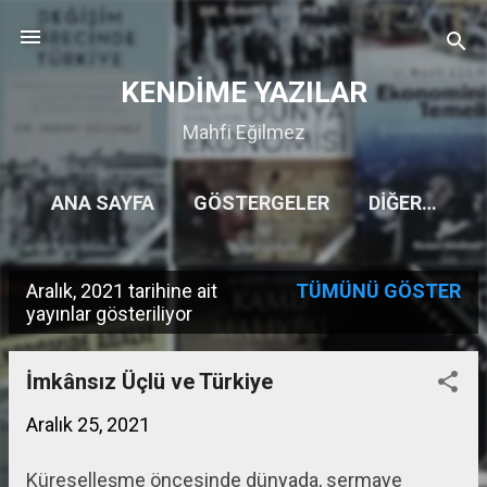
Ana içeriğe atla
KENDİME YAZILAR
Mahfi Eğilmez
ANA SAYFA
GÖSTERGELER
DIĞER…
Aralık, 2021 tarihine ait
TÜMÜNÜ GÖSTER
K
yayınlar gösteriliyor
a
y
İmkânsız Üçlü ve Türkiye
ı
Aralık 25, 2021
t
Küreselleşme öncesinde dünyada, sermaye
l