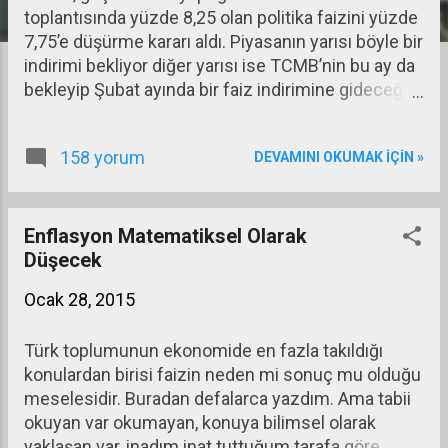
toplantısında yüzde 8,25 olan politika faizini yüzde
a
7,75’e düşürme kararı aldı. Piyasanın yarısı böyle bir
r
indirimi bekliyor diğer yarısı ise TCMB’nin bu ay da
bekleyip Şubat ayında bir faiz indirimine gideceğini
tahmin ediyordu. Ne var ki enflasyonun ilk dört
ayda matematiksel olarak düşeceği tahmin edildiği
158 yorum
DEVAMINI OKUMAK IÇIN »
için Ocak ayında bir faiz indirimi beklemeyenler
bile bu kararı normal karşıladı.
Enflasyon Matematiksel Olarak
Düşecek
Ocak 28, 2015
Türk toplumunun ekonomide en fazla takıldığı
konulardan birisi faizin neden mi sonuç mu olduğu
meselesidir. Buradan defalarca yazdım. Ama tabii
okuyan var okumayan, konuya bilimsel olarak
yaklaşan var, inadım inat tuttuğum tarafa göre