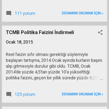
içinde biz varız.
bu yapılan, normalde yasak olan
merkez bankasının hazineye
111 yorum
DEVAMINI OKUMAK IÇIN »
doğrudan para vermesinin dolaylı bir
yolla aşılmasıydı (hile-i şeriye.) Fed’in
ve İngiltere Merkez Bankası’nın (BOE)
TCMB Politika Faizini İndirmeli
uyguladığı bu tahvil alım programları
şu ana kadar başarılı oldu. ABD
Ocak 18, 2015
ekonomisi krizden çıkmaya başladı,
Fed, tahvil alım programını son...
Reel faizin sıfır olması gerektiği söylemiyle
başlayan tartışma, 2014 Ocak ayında kurların başını
alıp gitmesiyle durulur gibi oldu. TCMB, Ocak
2014’de yüzde 4,5’tan yüzde 10’a yükselttiği
politika faizini, geçen bir yıllık sürede yüzde 8,25’e
indirdi. Bazı hükümet yetkililerinin TCMB’nin
politika faizini eski düzeyine indirmesi gerektiği
125 yorum
DEVAMINI OKUMAK IÇIN »
yolundaki söylemleri ise devam edip gitti.
TCMB’nın politika faizi de denilen haftalık repo
faizi, bankalara ödünç para verirken uyguladığı iki