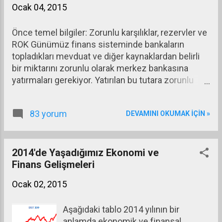
Ocak 04, 2015
Önce temel bilgiler: Zorunlu karşılıklar, rezervler ve
ROK Günümüz finans sisteminde bankaların
topladıkları mevduat ve diğer kaynaklardan belirli
bir miktarını zorunlu olarak merkez bankasına
yatırmaları gerekiyor. Yatırılan bu tutara zorunlu
karşılık deniyor. Bir bankanın zor duruma düşmesi
halinde merkez bankası, bu bankadan aldığı
83 yorum
DEVAMINI OKUMAK IÇIN »
zorunlu karşılıkları serbest bırakarak zor durumdan
çıkmasına yardım ediyor. Zorunlu karşılık oranlarını
belirleme yetkisi merkez bankalarına ait bulunuyor.
Merkez bankaları bir yandan ileride doğabilecek
2014'de Yaşadığımız Ekonomi ve
sıkıntılı durumda bankalara yardım edebilmek için
Finans Gelişmeleri
onların mevduat ve diğer kaynaklarından zorunlu
Ocak 02, 2015
karşılık alırken bir yandan da ülke ekonomisinin
karşılaşabileceği döviz sıkıntılarını karşılamak için
Aşağıdaki tablo 2014 yılının bir
döviz (ve altın) rezervi bulunduruyor. Birkaç ülke
anlamda ekonomik ve finansal