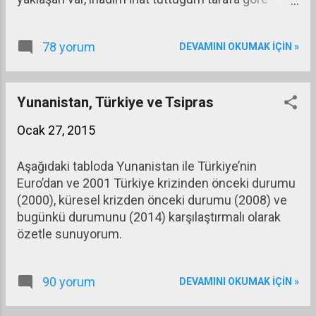
bakarım diyen var. Ben yine de bir kez daha
anlatayım ve niçin enflasyonun ilk 4 ayda
78 yorum
DEVAMINI OKUMAK IÇIN »
düşeceğini açıklamaya çalışayım.
Yunanistan, Türkiye ve Tsipras
Ocak 27, 2015
Aşağıdaki tabloda Yunanistan ile Türkiye’nin
Euro’dan ve 2001 Türkiye krizinden önceki durumu
(2000), küresel krizden önceki durumu (2008) ve
bugünkü durumunu (2014) karşılaştırmalı olarak
özetle sunuyorum.
90 yorum
DEVAMINI OKUMAK IÇIN »