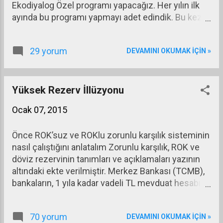
Ekodiyalog Özel programı yapacağız. Her yılın ilk
ayında bu programı yapmayı adet edindik. Bu kez
de programda Servet Yıldırım ve benimle birlikte
Asaf Savaş Akat, Deniz Gökçe ve Taner Berksoy
29 yorum
DEVAMINI OKUMAK IÇIN »
olacak. Programda 2014 yılının genel
değerlendirmesini yapacağız, yılın ekonomik
olaylarını, sorunlarını ele alıp tartışacağız. 2014 yılı
için yaptığımız tahminlerin tutup tutmadığına
Yüksek Rezerv İllüzyonu
bakacağız. Ardından 2015 yılına ilişkin
Ocak 07, 2015
tahminlerimizi ortaya koyacağız. Ben genellikle bu
programdan önce tahminlerimi tamamlamış ve
Önce ROK’suz ve ROKlu zorunlu karşılık sisteminin
blogum aracılığıyla açıklamış oluyorum. Bu kez de
nasıl çalıştığını anlatalım Zorunlu karşılık, ROK ve
öyle yapıp 31 Aralık 2014’de bu konuda ayrıntılı bir
döviz rezervinin tanımları ve açıklamaları yazının
yazı yazdım.
altındaki ekte verilmiştir. Merkez Bankası (TCMB),
bankaların, 1 yıla kadar vadeli TL mevduat hesabı
için ayırması gereken zorunlu karşılık oranını yüzde
11,5, 1 yıla kadar vadeli yabancı para mevduat
70 yorum
DEVAMINI OKUMAK IÇIN »
hesabı için ayırması gereken zorunlu karşılık