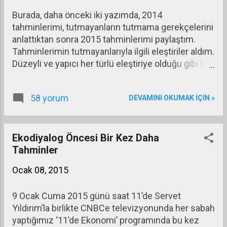
Büyüklerinin sözlerinin dışına çıkıp sorgulamaya
Burada, daha önceki iki yazımda, 2014
başlayınca yakalayıp hapse atmayacak mıyız? Ne
tahminlerimi, tutmayanların tutmama gerekçelerini
değişecek yani üçüncü çocukta?
anlattıktan sonra 2015 tahminlerimi paylaştım.
Tahminlerimin tutmayanlarıyla ilgili eleştiriler aldım.
Düzeyli ve yapıcı her türlü eleştiriye olduğu gibi bu
konudaki eleştiriye de saygı duyarım. Ben tahmin
yaparken genellikle varsayımlarımı sıralarım. O
58 yorum
DEVAMINI OKUMAK IÇIN »
yönde de eleştiriler oldu. Varsayımlar sıralamanın
ileride tahminlerin tutmaması durumu için
önceden alınan önlemler olduğu gibi bir kanaat
hasıl oldu. Tahminlerin tutmamasının
Ekodiyalog Öncesi Bir Kez Daha
eleştirilmesini anlayabiliyorum ama varsayımlar
Tahminler
sıralamanın eleştirilmesini pek doğru bir yaklaşım
Ocak 08, 2015
olarak görmüyorum. O nedenle üçüncü kez benzer
bir konuda yazı yazma gereği duydum.
9 Ocak Cuma 2015 günü saat 11’de Servet
Yıldırım’la birlikte CNBCe televizyonunda her sabah
yaptığımız ‘11’de Ekonomi’ programında bu kez