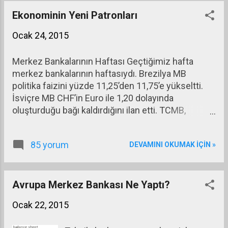
Ekonominin Yeni Patronları
Ocak 24, 2015
Merkez Bankalarının Haftası Geçtiğimiz hafta
merkez bankalarının haftasıydı. Brezilya MB
politika faizini yüzde 11,25’den 11,75’e yükseltti.
İsviçre MB CHF’in Euro ile 1,20 dolayında
oluşturduğu bağı kaldırdığını ilan etti. TCMB,
politika faizini yüzde 8,25’den 7,75’e düşürdü ve
Euro zorunlu karşılık ve TCMB’deki Euro hesapların
85 yorum
DEVAMINI OKUMAK IÇIN »
bazılarına binde 2 komisyon uygulamaya başladı.
ECB parasal genişlemeyi 1 trilyon Euro'nun üzerine
çıkardı. İlk paragraftan pek çok soru ve yanıt
çıkar. Diğer merkez bankaları faiz indirirken
Avrupa Merkez Bankası Ne Yaptı?
Brezilya MB, niçin faiz artırdı? Enflasyonu yüzde
Ocak 22, 2015
6’lar dolayındayken faizi niçin enflasyonun iki
katına yükseltmek ihtiyacı duydu? Çünkü