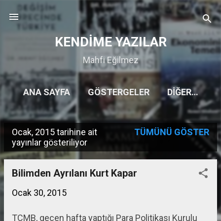
Ana içeriğe atla
KENDİME YAZILAR
Mahfi Eğilmez
ANA SAYFA
GÖSTERGELER
DIĞER…
Ocak, 2015 tarihine ait
TÜMÜNÜ GÖSTER
K
yayınlar gösteriliyor
a
y
Bilimden Ayrılanı Kurt Kapar
ı
Ocak 30, 2015
t
TCMB, geçen hafta yaptığı Para Politikası Kurulu
l