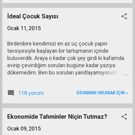
İdeal Çocuk Sayısı
Ocak 11, 2015
Birdenbire kendimizi en az üç çocuk yapın
tavsiyesiyle başlayan bir tartışmanın içinde
buluverdik. Araya o kadar çok şey girdi ki kafamda
evirip çevirdiğim soruları bugüne kadar yazıya
dökemedim. Ben bu soruları yanıtlayamıyorum: Ne
olacak üç çocuk yapınca? Daha önce 2 çocuk
yaptık da ne oldu? İçlerinden dünya çapında kaç
118 yorum
DEVAMINI OKUMAK IÇIN »
kişi çıkardık? Çıkardıklarımıza ne kadar saygı
duyduk? Kimini vatan haini kimini din düşmanı
yaparak toplumdan dışlamadık mı? Ne olacak yani
üç çocuk yapınca? Üçüncü çocuk şair olunca
Ekonomide Tahminler Niçin Tutmaz?
dışlamayacak mıyız? Ya da bilim adamı olmak
Ocak 09, 2015
isteyince deli gözüyle bakmayacak mıyız?