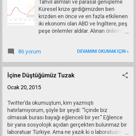
Tahvil alımları ve parasal genişleme
Brezilya’nın cari açığı ve risk primi (CDS) giderek
Küresel krize girdiğimizden beri
büyüyor ve sonuçta dış finansman çekmekte
krizden en önce ve en fazla etkilenen
zorlanıyor.
iki ekonomi olan ABD ve İngiltere, peş
peşe önlemler aldılar. Alınan önlemler
ağırlığı para politikasına ve dolayısıyla
merkez bankalarının hamlelerine
86 yorum
DEVAMINI OKUMAK IÇIN »
veren yaklaşımlara dayanıyordu.
İçinde faiz indirimleri, parasal
genişleme ve doğrudan banka
destekleri olan paketler yürürlüğe
İçine Düştüğümüz Tuzak
soktular. Bunlardan bazıları
Ocak 20, 2015
quantitative easing ya da operation
twist gibi eksantrik adlarla anılsalar da
Twitter’da okumuştum, kim yazmıştı
aslında bildiğimiz para basmanın
hatırlamıyorum, şöyle bir şeydi: “İçinde biz
değişik versiyonlarından ibaretti.
olmasak burası bayağı eğlenceli bir yer.” Eğlence
Bunların tek farkı, özel kesimin ya da
bir yana sosyolojik açıdan gerçekten bulunmaz bir
Hazinenin sattığı tahvilleri alıp onların
laboratuar Türkiye. Ama ne yazık ki o laboratuarın
karşılığında para verilmesiydi. Aslında