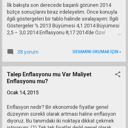
İlk bakışta son derecede başarılı görünen 2014
bütçe sonuçlarını biraz irdeleyelim. Önce konuyla
ilgili göstergeleri bir tablo halinde sıralayayım: İlgili
Göstergeler % 2013 Büyümesi 4,1 2014 Büyümesi
2,5 – 3,0 2014 Enflasyonu 8,17 2014’de Özel
Tüketim Artışı -0,9 2013 büyümesi gelir ve
kurumlar vergisi açısından, diğerleri ise bu iki vergi
38 yorum
DEVAMINI OKUMAK IÇIN »
dışındaki diğer gelirler ve bütün giderler açısından
önemli.
Talep Enflasyonu mu Var Maliyet
Enflasyonu mu?
Ocak 14, 2015
Enflasyon nedir? Bir ekonomide fiyatlar genel
düzeyinin sürekli olarak artması haline enflasyon
diyoruz. Bu tanımdaki iki noktaya dikkat çekmek
istiyorum: (1) Tek tek fiyatlar değil genel olarak