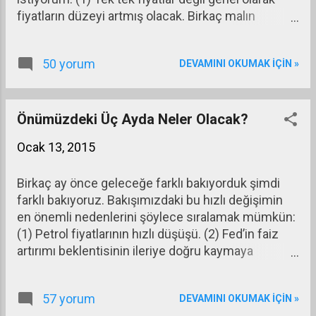
fiyatların düzeyi artmış olacak. Birkaç malın
fiyatının artması enflasyon değildir. (2) Artışın
sürekli olması gerekecek. Bir defa görülen fiyat
50 yorum
DEVAMINI OKUMAK IÇIN »
artışına enflasyon demiyoruz. Bir ekonomide
enflasyonun kökeninin bilinmesi enflasyonla ilgili
soruları doğru yanıtlamak için gereklidir. Enflasyon
iki kökenden beslenebilir: (1) Talep kökenli
Önümüzdeki Üç Ayda Neler Olacak?
enflasyon, (2) Arz (maliyet) kökenli enflasyon.
Ocak 13, 2015
Birkaç ay önce geleceğe farklı bakıyorduk şimdi
farklı bakıyoruz. Bakışımızdaki bu hızlı değişimin
en önemli nedenlerini şöylece sıralamak mümkün:
(1) Petrol fiyatlarının hızlı düşüşü. (2) Fed’in faiz
artırımı beklentisinin ileriye doğru kaymaya
başlaması. (3) Avrupa Merkez Bankası’nın parasal
gevşemeyi devlet tahvillerine de yayarak
57 yorum
DEVAMINI OKUMAK IÇIN »
genişletme eğiliminde olması.