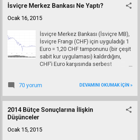
önemli faizden birisi. Bir diğeri gecelik fonlamaya
İsviçre Merkez Bankası Ne Yaptı?
uyguladığı faiz. TCMB’nin gecelik fonlama faizi
Ocak 16, 2015
borç almakta uyguladığı yüzde 7,50 ve borç
vermekte uyguladığı yüzde 11,25 oranındaki faizler
İsviçre Merkez Bankası (İsviçre MB),
arasında belirleniyor. Alt ve üst limitler arasında
İsviçre Frangı (CHF) için uyguladığı 1
oluşan banda ‘faiz koridoru’ deniyor. TCMB Ocak
Euro = 1,20 CHF tamponunu (bir çeşit
ayında bankalara ortalama yüzde 8,40 dolayında bir
sabit kur uygulaması) kaldırdığını,
faizle ödünç para kullandırmış bulunuyor.
CHF’i Euro karşısında serbest
TCMB’nin faiz oranlarını düşürmesiyle bankaların
bıraktığını açıklayınca piyasalar alt üst
TCMB’den daha düşük faizle fon elde edecekleri,
oldu. Bu işin perde arkasına bir
bunun sonucunda mevd...
70 yorum
DEVAMINI OKUMAK IÇIN »
bakalım. Aşağıdaki grafik 2005
yılından bu yana Euro/CHF paritesini
ortaya koyuyor (Kaynak: ECB.)
2014 Bütçe Sonuçlarına İlişkin
Düşünceler
Ocak 15, 2015