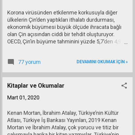
ithalatta ise 221 ülke arasında ikinci
korona virüsü elbette ki öngördüğüm
Korona virüsünden etkilenme korkusuyla diğer
sırada yer alıyor.
bir şey değildi. Fakat küresel krizin
ülkelerin Çin’den yaptıkları ithalatı durdurması,
etkisiyle dünyanın çabuk panikleyen
ekonomik büyümesi büyük ölçüde ihracata bağlı
bir yapıya geldiğ...
olan Çin açısından ciddi bir tehdit oluşturuyor.
OECD, Çin’in büyüme tahminini yüzde 5,7’den 4,9’a
düşürdü. Bu oran başka ülkeler için ideal oran gibi
görünse de Çin için çok düşük bir oran.
77 yorum
DEVAMINI OKUMAK IÇIN »
Olumsuzluklar sadece ihracatta ortaya çıkacak
olan gerilemenin Çin ekonomisinde yaratacağı
çöküşle sınırlı değil. Çin’in ucuz ürünleri birçok
ülkede ya kendi üretimlerinin yerini almış ya da
Kitaplar ve Okumalar
üretimde girdi olarak kullanılır hale gelmiş
Mart 01, 2020
bulunuyor. Bazı ülkeler Çin’den ithal girdi alıp
onunla kendi ülkesinde üretim yapmakla
Kenan Mortan, İbrahim Atalay, Türkiye’nin Kültür
yetinmiyor, dizaynını hazırladığı birçok ürünü ucuz
Atlası, Türkiye İş Bankası Yayınları, 2019 Kenan
emek ve hammaddeden yararlanıp Çin’de
Mortan ve İbrahim Atalay, çok yorucu ve titiz bir
yaptırıyor. Bir başka deyişle Çin, dünyanın üretim
çalışmayla harika bir kitap yazmışlar. Türkiye’nin