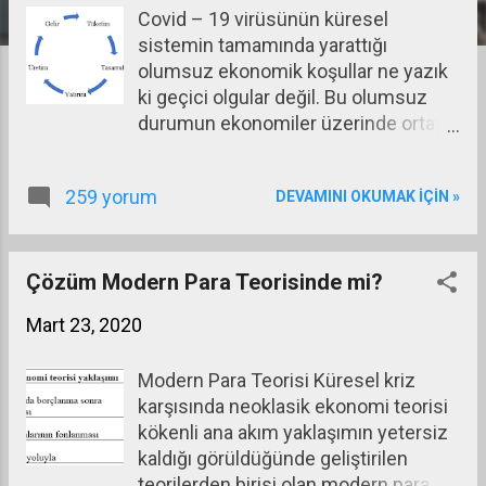
Covid – 19 virüsünün küresel
a
sistemin tamamında yarattığı
r
olumsuz ekonomik koşullar ne yazık
ki geçici olgular değil. Bu olumsuz
durumun ekonomiler üzerinde ortaya
çıkardığı etki yıllarca sürecek.
Nedenlerini daha önceki yazılarımda
259 yorum
DEVAMINI OKUMAK IÇIN »
ortaya koymaya çalıştım. Ekonomik
sistemin çarklarından birisini çekip
çıkardığınızda sistem aksar ama
sistemin gelir veya tüketim
Çözüm Modern Para Teorisinde mi?
parçalarından birisini çekip
Mart 23, 2020
çıkardığınızda sistem dağılır.
Aşağıda sistemin en önemli
Modern Para Teorisi Küresel kriz
parçalarını gösteriyoruz: Gelir,
karşısında neoklasik ekonomi teorisi
tüketim, tasarruf, yatırım ve üretim.
kökenli ana akım yaklaşımın yetersiz
kaldığı görüldüğünde geliştirilen
teorilerden birisi olan modern para