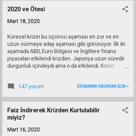
zorundayım. Sizin fikriniz burada değerli oluyor. En
kötüsü olan benim ölümüm üzerinden yürüyelim,
2020 ve Ötesi
çünkü virüse maruz kalma olasılığım diğer
Mart 18, 2020
insanlara göre çok daha yüksek. Siz bir yazınızda
devletlerin iflas etmediğini söylemiştiniz hocam.
Küresel krizin bu üçüncü aşaması en zor ve en
uzun sürmeye aday aşaması gibi görünüyor. İlk iki
aşamada ABD, Euro Bölgesi ve İngiltere finans
piyasaları etkilendi krizden. Japonya uzun süredir
durgunluk içindeydi ama o da etkilendi. Krizin
gelişmiş ülkeleri vuran ilk iki aşamasının reel kesim
üzerindeki etkisi finans kesimi üzerindeki etkisiyle
147 yorum
DEVAMINI OKUMAK IÇIN »
karşılaştırılamayacak kadar düşük kaldı. Bazı büyük
finans kuruluşları battı, bazıları el değiştirdi,
bazılarını devlet kurtardı ama reel kesim
kuruluşlarında büyük sorunlar ortaya çıkmadı. İlk yıl
Faiz İndirerek Krizden Kurtulabilir
reel kesim kuruluşları bazı küçülmeler nedeniyle
miyiz?
işten çıkarmalara gitti, bir süre sonra eski büyüklük
Mart 16, 2020
ve istihdamlara geri döndüler. Bir yandan reel