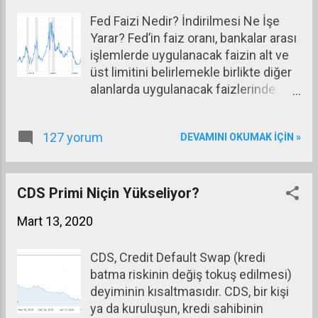
kesimin ayakta kalması, üretime devam etmesi ve
Fed Faizi Nedir? İndirilmesi Ne İşe
istihdama katkı sağlamayı sürdürmesi bir yandan
Yarar? Fed’in faiz oranı, bankalar arası
da merkez bankalarının sisteme parasal destek
işlemlerde uygulanacak faizin alt ve
vermeleri ekonomileri yaşatan iki itici güç oldu.
üst limitini belirlemekle birlikte diğer
Sistemi ayakta tutan en önemli desteklerden birisi
alanlarda uygulanacak faizlerinde
de gelişmekte olan ülkelerde kriz çıkmamış
belirlenmesinde dolayısıyla ABD
olmasıydı. Bu döne...
ekonomisinin parasal akımlarının
127 yorum
DEVAMINI OKUMAK IÇIN »
etkilenmesinde büyük rol oynuyor.
Fed, bu faizi indirip yükselterek
likiditeyi denetliyor ve bu yoldan
ekonomiyi etkileyebiliyor. Ekonomide
CDS Primi Niçin Yükseliyor?
harcamalar ve yatırımlar düştüğünde,
Mart 13, 2020
bir başka deyişle ekonomi büyüme
ivmesini yitirdiğinde Fed faizi
CDS, Credit Default Swap (kredi
düşürerek harcamaları ve yatırımları,
batma riskinin değiş tokuş edilmesi)
dolayısıyla da ekonomiyi
deyiminin kısaltmasıdır. CDS, bir kişi
canlandırmaya çalışıyor. Ekonomi
ya da kuruluşun, kredi sahibinin
ısınmaya başladığında da tam tersini