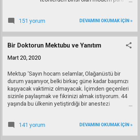
teorisi, sermaye hareketlerinin
serbest olduğu (küreselleşmiş bir
151 yorum
DEVAMINI OKUMAK IÇIN »
dünyada) paraları rezerv para
statüsünde olan ülkelerin bütçe açığı
vererek ve para basarak ekonomiyi
yönlendirmelerinin enflasyon gibi
Bir Doktorun Mektubu ve Yanıtım
sorunlar yaratmayacağını anlatan bir
Mart 20, 2020
teori. Modern para teorisi, vergi
toplamadan kamu harcaması
Mektup ‘Sayın hocam selamlar, Olağanüstü bir
yapılmaması ilkesinin doğru
durum yaşanıyor, belki birkaç güne kadar başımızı
olmadığını savunuyor. Tam tersine
kaşıyacak vaktimiz olmayacak. İçimden geçenleri
önce harcama yapılmasını sonra bu
sizinle paylaşmak ve fikrinizi almak istiyorum. 44
harcamaların yarattığı gelirden ve
yaşında bu ülkenin yetiştirdiği bir anestezi
işlemlerden vergi alınması gerektiğini
uzmanıyım. Hayatım çalışarak geçti, bir sürü
öne sürüyor. Modern para teorisiyle
felaket gördüm ve görev aldım, bunda da üzerime
ana akım ekonomi teorisinin
141 yorum
DEVAMINI OKUMAK IÇIN »
düşen ne varsa yapmaya çalışacağım. Benim 10
yaklaşımları arasındaki farkı özet bir
yaşında bir oğlum var onun geleceğini düşünmek
tablo yardımıyla gösterelim: