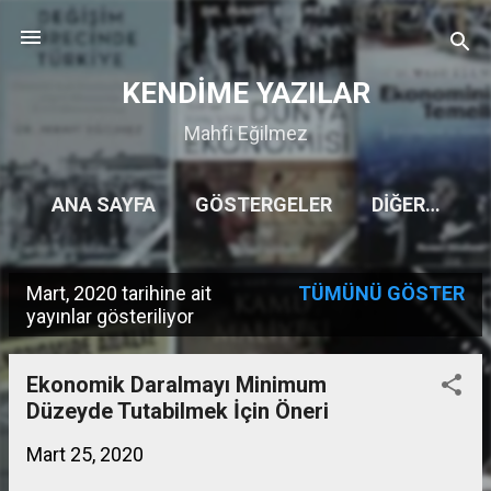
Ana içeriğe atla
KENDİME YAZILAR
Mahfi Eğilmez
ANA SAYFA
GÖSTERGELER
DIĞER…
Mart, 2020 tarihine ait
TÜMÜNÜ GÖSTER
K
yayınlar gösteriliyor
a
y
Ekonomik Daralmayı Minimum
Düzeyde Tutabilmek İçin Öneri
ı
t
Mart 25, 2020
l