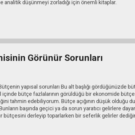
e analitik düşünmeyi zorladığı için önemli kitaplar.
isinin Görünür Sorunları
ütçenin yapısal sorunları Bu alt başlığı gördüğünüzde bü
ıl içinde bütçe fazlalarının görüldüğü bir ekonomide bütç
ğini tahmin edebiliyorum. Bütçe açığının düşük olduğu d
. Bunların başında geçici ya da sorun yaratıcı gelirlere da
ır bütçesini derleyip toparlarken bir seferlik gelirler dediği
elirlerden yararlandı. Bunlara ek olarak cari açığı büyüten itha
erini ve dolayısıyla bütçe gelirlerini de artırdı. Yani cari a