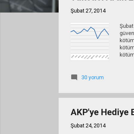
ı
Şubat 27, 2014
t
l
Şubat 
a
güveni
r
kötüms
kötüms
kötüms
Aşağıd
sergili
30 yorum
AKP'ye Hediye 
Şubat 24, 2014