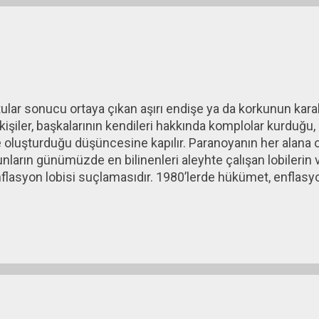
ndırmasını ortaya atmıştı) tarafından popülarize edildi. 
ezya, Güney Kore ve T...
lar sonucu ortaya çıkan aşırı endişe ya da korkunun karakte
 kişiler, başkalarının kendileri hakkında komplolar kurduğu
ke oluşturduğu düşüncesine kapılır. Paranoyanın her alana
ların günümüzde en bilinenleri aleyhte çalışan lobilerin va
nflasyon lobisi suçlamasıdır. 1980’lerde hükümet, enfla
nı savunan bir “enflasyon lobisinden” söz etmeye başlamı
larıydı. Oysa bugün artık herkes biliyor ki enflasyondan en
çilerini enflasyon lobisi suçlaması aracılığıyla topluma 
şürmek için elimizden geleni yapıyoruz ama enflasyon l