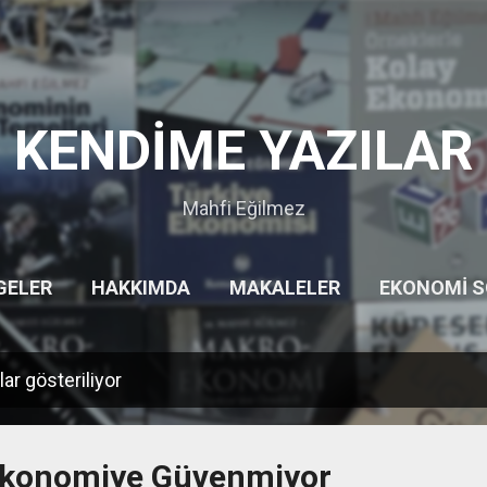
Ana içeriğe atla
KENDİME YAZILAR
Mahfi Eğilmez
GELER
HAKKIMDA
MAKALELER
EKONOMI 
HITITLER
GEZILERIM
DIĞER…
UYARI
lar gösteriliyor
 Ekonomiye Güvenmiyor