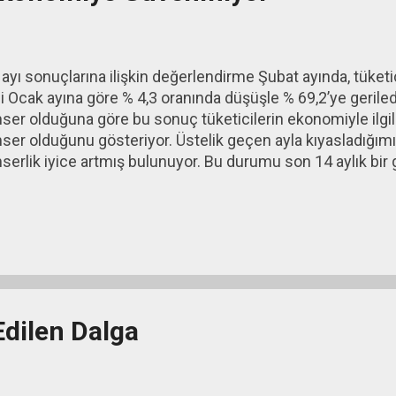
ayı sonuçlarına ilişkin değerlendirme Şubat ayında, tüket
 Ocak ayına göre % 4,3 oranında düşüşle % 69,2’ye geriledi.
er olduğuna göre bu sonuç tüketicilerin ekonomiyle ilgili
er olduğunu gösteriyor. Üstelik geçen ayla kıyasladığım
erlik iyice artmış bulunuyor. Bu durumu son 14 aylık bir 
aki grafik 2013 yılı Ocak ayından 2014 yılı Şubat ayına ka
yor.
Edilen Dalga