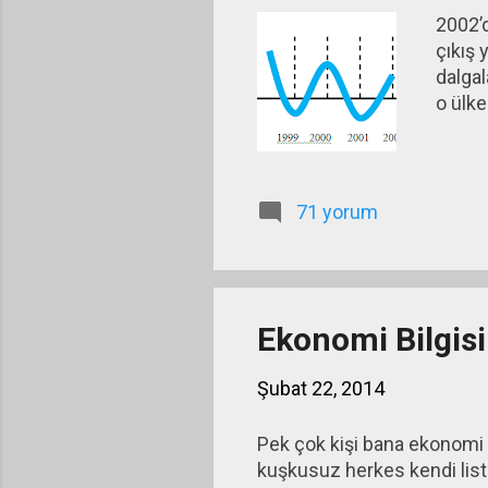
2002’d
çıkış 
dalgal
o ülke
71 yorum
Ekonomi Bilgisi
Şubat 22, 2014
Pek çok kişi bana ekonomi b
kuşkusuz herkes kendi liste