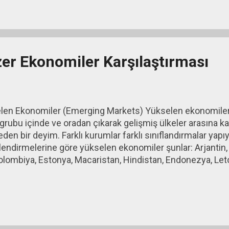
ada sorun ne diye sorarsanız yanıtım bunların tersine dönme 
teşebbüsü kalmadığında ya da cari açık düşmeye başladığın
er Ekonomiler Karşılaştırması
len Ekonomiler (Emerging Markets) Yükselen ekonomiler,
grubu içinde ve oradan çıkarak gelişmiş ülkeler arasına k
eden bir deyim. Farklı kurumlar farklı sınıflandırmalar yapı
endirmelerine göre yükselen ekonomiler şunlar: Arjantin, Br
olombiya, Estonya, Macaristan, Hindistan, Endonezya, Let
a, Pakistan, Peru, Filipinler, Polonya, Romanya, Rusya, Gün
a, Venezüella. Standard and Poor’s bu listeye Çek Cumhur
iya, Mısır, Fas ve Tayvan’ı da ekliyor. Bazı kurumlar bu sa
e, bütün değerlendirmelerde bu grup içinde yer alıyor. MI
a atılan bu kategorilendirme Goldman Sachs’tan Jim O’Nei