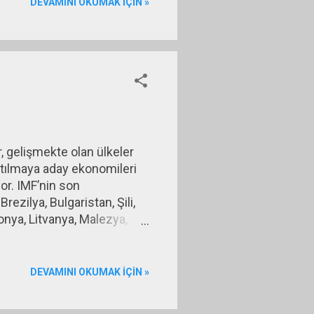
DEVAMINI OKUMAK IÇIN »
olasılığıdır. Bir gün elde
da ...
 gelişmekte olan ülkeler
atılmaya aday ekonomileri
yor. IMF’nin son
ezilya, Bulgaristan, Şili,
onya, Litvanya, Malezya,
ey Afrika, Tayland, Türkiye,
iyeti, Macaristan,
yıyı 10’a kadar düşürüyor.
DEVAMINI OKUMAK IÇIN »
ST Fidelity Group tarafından
l (daha önce BRİC