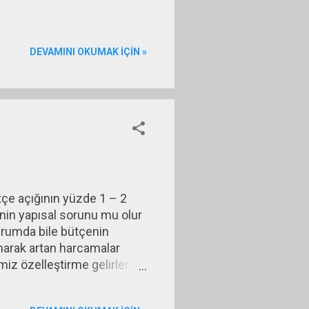
DEVAMINI OKUMAK IÇIN »
tçe açığının yüzde 1 – 2
enin yapısal sorunu mu olur
urumda bile bütçenin
yanarak artan harcamalar
miz özelleştirme gelirleri,
lat artışı, ithalattan alınan
çık artarken bütçe açığını