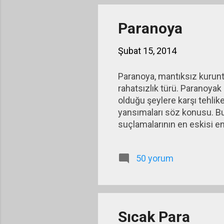
grupla
Endon
Paranoya
Şubat 15, 2014
Paranoya, mantıksız kuruntu
rahatsızlık türü. Paranoyak
olduğu şeylere karşı tehli
yansımaları söz konusu. Bun
suçlamalarının en eskisi e
enflasyonun yüksek kalması
kastettikleri kişiler işadam
50 yorum
işadamları. Dönemin siyaset
şuydu: “Biz, enflasyonu dü
direniyor.”
Sıcak Para