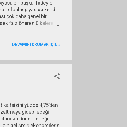
 piyasa bir başka ifadeyle
bilir fonlar piyasası kendi
sı çok daha genel bir
ksek faiz öneren ülkelere
ağlayan kuruluşlar vardır.
eşitli gelişme yolundaki
nlendirilen kaynak miktarı
DEVAMINI OKUMAK IÇIN »
tiği riskler; siyasal riskler,
tika faizini yüzde 4,75’den
ı azaltmaya gidebileceği
 yolundan dönebileceği
ü için gelişmiş ekonomilerin