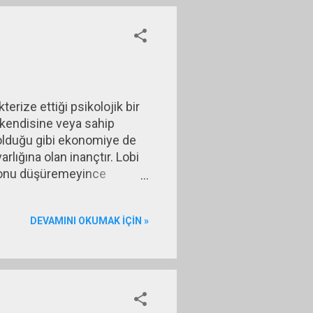
MIST grubunda Meksika,
rize ettiği psikolojik bir
, kendisine veya sahip
 olduğu gibi ekonomiye de
rlığına olan inançtır. Lobi
syonu düşüremeyince
ştı. Lobinin üyesi olarak
 fazla şikâyet edenler
DEVAMINI OKUMAK IÇIN »
vermek istedikleri mesaj
obisi bunu düşürmemek için