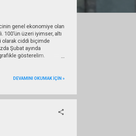
icinin genel ekonomiye olan
 100’ün üzeri iyimser, altı
 olarak ciddi biçimde
ızda Şubat ayında
grafikle gösterelim.
dar olan endeks sonuçlarını
DEVAMINI OKUMAK IÇIN »