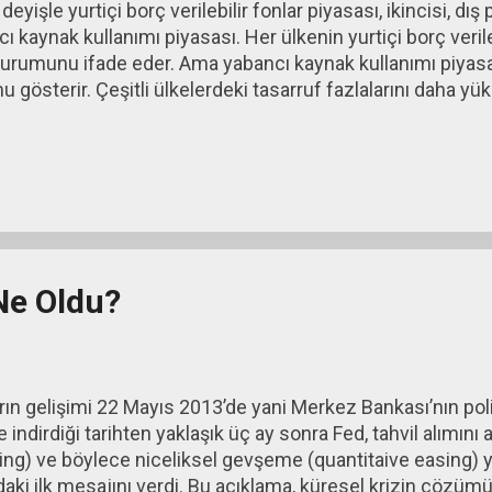
deyişle yurtiçi borç verilebilir fonlar piyasası, ikincisi, dış
ı kaynak kullanımı piyasası. Her ülkenin yurtiçi borç verile
urumunu ifade eder. Ama yabancı kaynak kullanımı piyasa
 gösterir. Çeşitli ülkelerdeki tasarruf fazlalarını daha yü
diren ve bu yolla müşterilerine daha yüksek faiz getirisi s
uluşlar risk ve getiri dengesi kurarak ellerindeki fonları ç
re yatırırlar. Riskin az, getirinin yüksek olduğu ülkelere yö
olarak daha fazladır. Yabancı yatırımcıların en fazla dikkat et
ki, dış borç riski olarak sıralanabilir.
 Ne Oldu?
rın gelişimi 22 Mayıs 2013’de yani Merkez Bankası’nın poli
e indirdiği tarihten yaklaşık üç ay sonra Fed, tahvil alımın
ing) ve böylece niceliksel gevşeme (quantitaive easing)
aki ilk mesajını verdi. Bu açıklama, küresel krizin çözüm