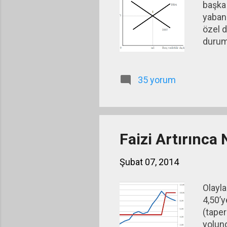
başka 
yabanc
özel d
durumu
yönlen
Bu kur
ülkele
35 yorum
doğal 
kur ris
Faizi Artırınca
Şubat 07, 2014
Olayla
4,50’y
(taper
yolund