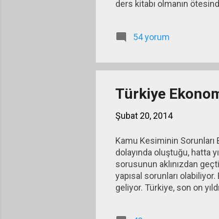
ders kitabı olmanın ötesind
54 yorum
Türkiye Ekonom
Şubat 20, 2014
Kamu Kesiminin Sorunları B
dolayında oluştuğu, hatta y
sorusunun aklınızdan geçti
yapısal sorunları olabiliyor
geliyor. Türkiye, son on yıld
varlık barışı gelirleri gibi g
KDV tahsilatını ve ÖTV gelirl