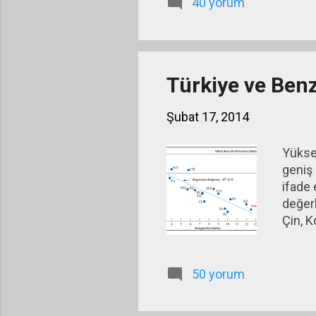
40 yorum
azaltıcı bir etki yaptı. Bur
özelleştirilebilecek kamu 
Türkiye ve Benz
Şubat 17, 2014
Yükse
geniş 
ifade 
değerl
Çin, K
Meksik
Ukrayn
Kolomb
50 yorum
Türkiy
ortay