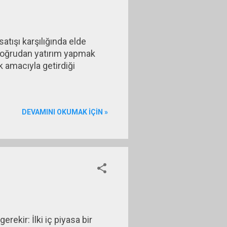
atışı karşılığında elde
de doğrudan yatırım yapmak
k amacıyla getirdiği
DEVAMINI OKUMAK IÇIN »
erekir: İlki iç piyasa bir