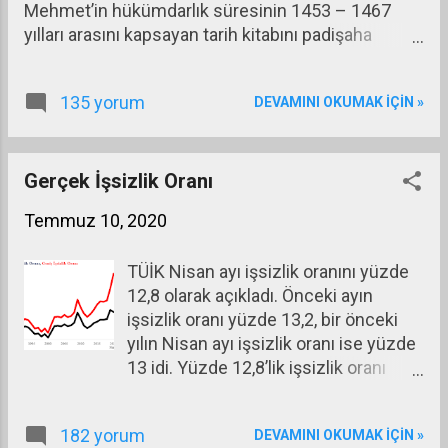
Mehmet’in hükümdarlık süresinin 1453 – 1467
Dışı Gelirler 95,3 119,5 25,4 Bütçe
yılları arasını kapsayan tarih kitabını padişaha
Dengesi -78,6 -109,4 39,2 Faiz Dışı
“Bahtiyar, mazhar ve muzaffer, üstün ve yenilmez,
Denge -27,8 -38,2 37,2 Vergi Gelirleri /
Tanrı’nın yardımıyla karanın ve denizin egemeni,
FD ...
135 yorum
DEVAMINI OKUMAK IÇIN »
şahların şahı, yüce imparator Mehmed’e kullarının
kulu adalı Kritovulos’tan” diye yazdığı ithaf
mektubuyla takdim etmiş.
Gerçek İşsizlik Oranı
Temmuz 10, 2020
TÜİK Nisan ayı işsizlik oranını yüzde
12,8 olarak açıkladı. Önceki ayın
işsizlik oranı yüzde 13,2, bir önceki
yılın Nisan ayı işsizlik oranı ise yüzde
13 idi. Yüzde 12,8’lik işsizlik oranı
kamuoyunda her zamankinden daha
da fazla tepki yarattı. Oysa bu oran,
182 yorum
DEVAMINI OKUMAK IÇIN »
kabul edilen varsayımlara göre doğru.