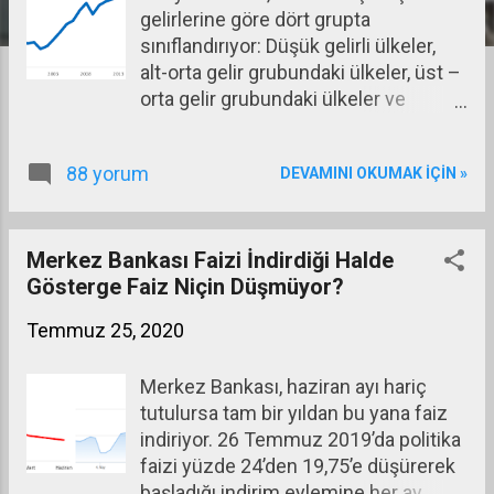
gelirlerine göre dört grupta
a
sınıflandırıyor: Düşük gelirli ülkeler,
r
alt-orta gelir grubundaki ülkeler, üst –
orta gelir grubundaki ülkeler ve
yüksek gelir grubundaki ülkeler. Her
yıl yenilenen bu sınıflandırmayı
88 yorum
DEVAMINI OKUMAK IÇIN »
yaparken ülkelerin kişi başına GNI
düzeyine (Gayrısafi ulusal geliri) ve
grupları sınıflandırırken de SDR
deflatörünü kullanarak ayarladığı yıllık
Merkez Bankası Faizi İndirdiği Halde
enflasyon oranına bakıyor. Bu
Gösterge Faiz Niçin Düşmüyor?
çerçevede 2019 yılı sınıflandırmasını
Temmuz 25, 2020
2018 yılıyla karşılaştırmalı olarak bir
tabloda gösterelim (kaynak:
Merkez Bankası, haziran ayı hariç
https://blogs.worldbank.org/opendat
tutulursa tam bir yıldan bu yana faiz
a/new-country-classifications-
indiriyor. 26 Temmuz 2019’da politika
income-level-2019-2020 ) Gelir
faizi yüzde 24’den 19,75’e düşürerek
Grubu (USD) 2018 2019 Düşük Gelirli
başladığı indirim eylemine her ay