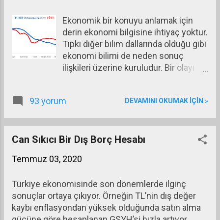
oyunları yapanlara illüzyonist deniyor. Özellikle
Ekonomik bir konuyu anlamak için
parasının iç değer kaybının (enflasyon) ve dış
derin ekonomi bilgisine ihtiyaç yoktur.
değer kaybının yüksek olduğu ekonomilerde
Tıpkı diğer bilim dallarında olduğu gibi
karşılaşılan birçok olay, ortaya çıkardığı farklı
ekonomi bilimi de neden sonuç
görünümler nedeniyle yanılsamalara yol açar.
ilişkileri üzerine kuruludur. Bir olayı
İnsanların gayrimenkulleri ikinci elden satışa
ele alırken hangisi neden hangisi
çıkardıkları zaman karşılaştıkları yanılsamalar buna
sonuç ayırt etmek doğru çözüme
örnek oluşturur. Diyelim ki...
93 yorum
DEVAMINI OKUMAK IÇIN »
ulaşmak için şarttır. Bunu yapabilmek
için ön yargılardan sıyrılmak, gerçeği
öğrenmeye çalışmak, verileri titizlikle
incelemek bir de analiz yapmayı
Can Sıkıcı Bir Dış Borç Hesabı
bilmek yeterlidir. Bu gereklere
Temmuz 03, 2020
uymadan bir olaya bakılırsa neden –
sonuç ilişkileri yanlış kurulabilir ve
Türkiye ekonomisinde son dönemlerde ilginç
tamamen farklı çıkarımlara ulaşılabilir.
sonuçlar ortaya çıkıyor. Örneğin TL’nin dış değer
kaybı enflasyondan yüksek olduğunda satın alma
gücüne göre hesaplanan GSYH’si hızla artıyor.