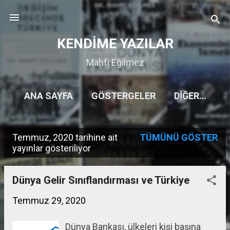
Ana içeriğe atla
KENDİME YAZILAR
Mahfi Eğilmez
ANA SAYFA
GÖSTERGELER
DIĞER…
Temmuz, 2020 tarihine ait
TÜMÜNÜ GÖSTER
K
yayınlar gösteriliyor
a
y
Dünya Gelir Sınıflandırması ve Türkiye
ı
Temmuz 29, 2020
t
Dünya Bankası, ülkeleri kişi başına
l