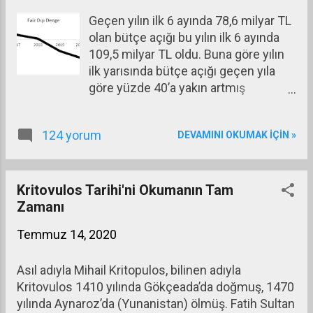
döviz rezervinin 49,6 milyar dolar ve
olduğu için faizler de düşüyordu.
Geçen yılın ilk 6 ayında 78,6 milyar TL
toplam TCMB rezervlerinin 90 milyar
Yüksek reel faiz kazanmaya alışmış
olan bütçe açığı bu yılın ilk 6 ayında
dolar olduğunu gösteriyor.
olan tasarruf ...
109,5 milyar TL oldu. Buna göre yılın
ilk yarısında bütçe açığı geçen yıla
göre yüzde 40’a yakın artmış
bulunuyor. Eğer hiç faiz ödememiz
olmasa ne olurdu diye baktığımızda
124 yorum
DEVAMINI OKUMAK IÇIN »
orada da durum parlak görünmüyor.
Geçen yılın ilk 6 ayındaki açıktan 10
milyar TL daha yüksek faiz dışı açık
var. Tablo şöyle (kaynak; Hazine ve
Kritovulos Tarihi'ni Okumanın Tam
Maliye Bakanlığı 2020 Haziran Bütçe
Zamanı
Gerçekleşmeleri Raporu.) Milyar TL
Temmuz 14, 2020
2019/6 2020/6 Değişim (%) Giderler
481,5 564,8 17,3 Faiz Dışı Giderler
Asıl adıyla Mihail Kritopulos, bilinen adıyla
430,8 493,6 14,6 Faiz Giderleri 50,7
Kritovulos 1410 yılında Gökçeada’da doğmuş, 1470
71,2 40,4 Gelirler 403,0 455,4 13,0
yılında Aynaroz’da (Yunanistan) ölmüş. Fatih Sultan
Vergi Gelirleri 307,7 335,9 9,2 Vergi