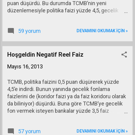
puan düşürdü. Bu durumda TCMB’nin yeni
düzenlemesiyle politika faizi yüzde 4,5, gecelik
borç verme faizi yüzde 6,5 ve gecelik borç alma
faizi yüzde 3,5 olarak belirlenmiş oldu. Hemen
59 yorum
DEVAMINI OKUMAK IÇIN »
ardından Moodys’in kredi notu artırımı geldi.
Moodys, Türkiye’nin kredi notunu Ba1 pozitiften
Baa3 durağana yükselttiğini açıkladı. Böylece
Fitch’ten sonra (BBB -) durağan notundan sonra
Hoşgeldin Negatif Reel Faiz
Türkiye’nin ikinci büyük reyting şirketinden notu da
Mayıs 16, 2013
yatırım eşiğine gelmiş oldu. .
TCMB, politika faizini 0,5 puan düşürerek yüzde
4,5’e indirdi. Bunun yanında gecelik fonlama
faizlerini de (koridor faizi ya da faiz koridoru olarak
da biliniyor) düşürdü. Buna göre TCMB’ye gecelik
fon vermek isteyen bankalar yüzde 3,5 faiz
alacaklar, buna karşılık TCMB’den gecelik fon almak
isteyen bankalar yüzde 6,5 faiz ödeyecekler.
57 yorum
DEVAMINI OKUMAK IÇIN »
TCMB’nin bu kararının ardından DİBS gösterge