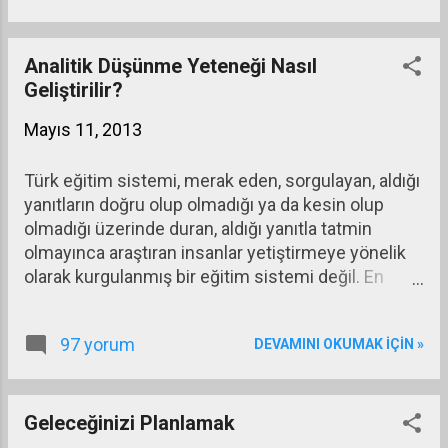
kâğıdın faizi yüzde 4,8’e geriledi. Bunu, bankaların
mevduat faizlerindeki düşüşlerin izlemesi
bekleniyor. Konuyu tartışmaya başlamadan önce
Analitik Düşünme Yeteneği Nasıl
faiz tanımlarını bir daha aktarmak istiyorum:
Geliştirilir?
Mayıs 11, 2013
Türk eğitim sistemi, merak eden, sorgulayan, aldığı
yanıtların doğru olup olmadığı ya da kesin olup
olmadığı üzerinde duran, aldığı yanıtla tatmin
olmayınca araştıran insanlar yetiştirmeye yönelik
olarak kurgulanmış bir eğitim sistemi değil. En
baştan sorgulanması doğru olmayan alanlar
belirleniyor ve daha küçücük yaştayken bunlar
97 yorum
DEVAMINI OKUMAK IÇIN »
çocuğun beynine işleniyor ve o zaman da merak
etme, araştırma, aldığı yanıtla tatmin olmayıp
derinleşme gibi yetenekler kısıtlanmış oluyor.
Kısıtladıklarımız analitik düşünmenin başlangıç
Geleceğinizi Planlamak
noktaları. Nedenler, niçinler, nasıllar, neden - sonuç