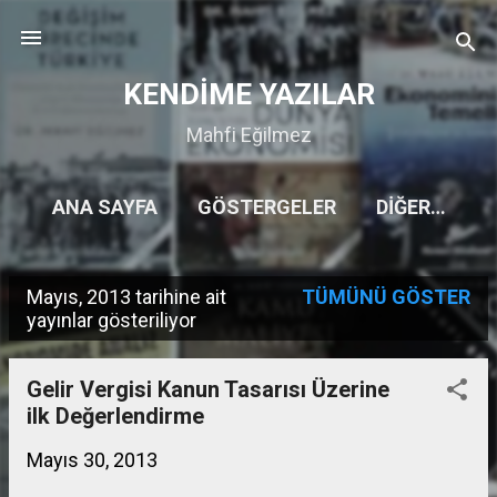
Ana içeriğe atla
KENDİME YAZILAR
Mahfi Eğilmez
ANA SAYFA
GÖSTERGELER
DIĞER…
Mayıs, 2013 tarihine ait
TÜMÜNÜ GÖSTER
K
yayınlar gösteriliyor
a
y
Gelir Vergisi Kanun Tasarısı Üzerine
ilk Değerlendirme
ı
t
Mayıs 30, 2013
l