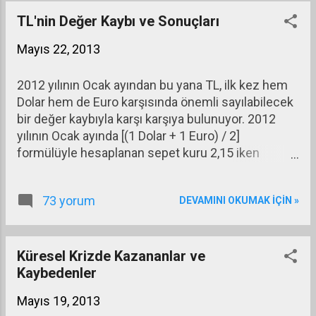
TL'nin Değer Kaybı ve Sonuçları
Mayıs 22, 2013
2012 yılının Ocak ayından bu yana TL, ilk kez hem
Dolar hem de Euro karşısında önemli sayılabilecek
bir değer kaybıyla karşı karşıya bulunuyor. 2012
yılının Ocak ayında [(1 Dolar + 1 Euro) / 2]
formülüyle hesaplanan sepet kuru 2,15 iken
TCMB’nin son dönemde kur ile ilgili uygulamalarına
dayanak aldığı TÜFE bazlı reel efektif kur endeksi
73 yorum
DEVAMINI OKUMAK IÇIN »
(REK) 112,4 idi.
Küresel Krizde Kazananlar ve
Kaybedenler
Mayıs 19, 2013