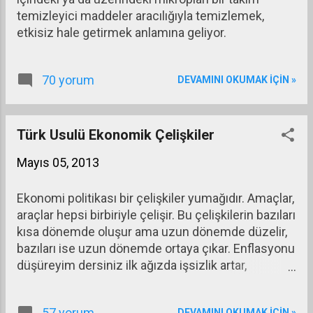
temizleyici maddeler aracılığıyla temizlemek,
etkisiz hale getirmek anlamına geliyor.
70 yorum
DEVAMINI OKUMAK IÇIN »
Türk Usulü Ekonomik Çelişkiler
Mayıs 05, 2013
Ekonomi politikası bir çelişkiler yumağıdır. Amaçlar,
araçlar hepsi birbiriyle çelişir. Bu çelişkilerin bazıları
kısa dönemde oluşur ama uzun dönemde düzelir,
bazıları ise uzun dönemde ortaya çıkar. Enflasyonu
düşüreyim dersiniz ilk ağızda işsizlik artar,
büyümeyi artırayım dersiniz ya cari açık ya da
bütçe açığı yükselir, faizi düşürürsünüz
57 yorum
DEVAMINI OKUMAK IÇIN »