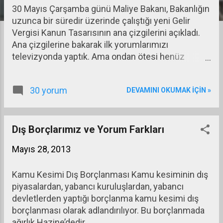
30 Mayıs Çarşamba günü Maliye Bakanı, Bakanlığın
a
uzunca bir süredir üzerinde çalıştığı yeni Gelir
r
Vergisi Kanun Tasarısının ana çizgilerini açıkladı.
Ana çizgilerine bakarak ilk yorumlarımızı
televizyonda yaptık. Ama ondan ötesi henüz
kamuoyunun tartışmasına açılmadı. O nedenle
kamuoyuna açıklanan ilk görüşleri ele alarak bir
30 yorum
DEVAMINI OKUMAK IÇIN »
değerlendirme yapacağım.
Dış Borçlarımız ve Yorum Farkları
Mayıs 28, 2013
Kamu Kesimi Dış Borçlanması Kamu kesiminin dış
piyasalardan, yabancı kuruluşlardan, yabancı
devletlerden yaptığı borçlanma kamu kesimi dış
borçlanması olarak adlandırılıyor. Bu borçlanmada
ağırlık Hazine’dedir.