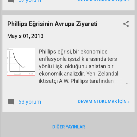
başlangıçta ekonomi canlanır sonra enflasyon
yükselmeye başlar. Bunun gibi çelişkileri asgari
fedakârlıklarla çözebilmek ekonomi politikasının
temel işlevidir. Ve bu işlev ekonomi politikasına
Phillips Eğrisinin Avrupa Ziyareti
bilimin yanında sanatı da katar.
Mayıs 01, 2013
Phillips eğrisi, bir ekonomide
enflasyonla işsizlik arasında ters
yönlü ilişki olduğunu anlatan bir
ekonomik analizdir. Yeni Zelandalı
iktisatçı A.W. Phillips tarafından
İngiltere ekonomisi üzerinde yapılan
bir araştırma sonucunda
63 yorum
DEVAMINI OKUMAK IÇIN »
geliştirilmiştir. Bu ilişkiyi şöyle bir
şekilde göstermek mümkündür.
Dikey eksende enflasyon, yatay
eksende işsizlik yer alıyor. Phillips
DIĞER YAYINLAR
eğrisi analizinin ortaya koyduğu