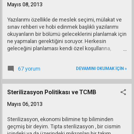
Mayıs 08, 2013
ilişkileri kurulamayınca kabuller, ön yargılar,
büyüklerin dedikleri doğrudur yaklaşımları, söz
Yazılarımı özellikle de meslek seçimi, mülakat ve
uçar yazı kalır deyişleri ön plana çıkıyor. Öyle
sınav rehberi ve hobi edinmek başlıklı yazılarımı
olunca da toplum sürekli kendini tekrarlayan
okuyanların bir bölümü geleceklerini planlamak için
dogmaların esiri oluyor.
ne yapmaları gerektiğini soruyor. Herkesin
geleceğini planlaması kendi özel koşullarına,
yaşama bakışına ve neler beklediğine göre
biçimlenir. O nedenle buradan size geleceğinizi,
67 yorum
DEVAMINI OKUMAK IÇIN »
nasıl planlayacağınızı söyleyemem. Ama kendi
geçmişimle ilgili bilgileri paylaşabilirim. Belki yol
gösterici olur.
Sterilizasyon Politikası ve TCMB
Mayıs 06, 2013
Sterilizasyon, ekonomi bilimine tıp biliminden
geçmiş bir deyim. Tıpta sterilizasyon , bir cismin
içindeki ya da üzerindeki mikropları bir takım