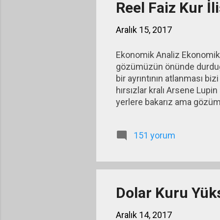
Reel Faiz Kur İl
Aralık 15, 2017
Ekonomik Analiz Ekonomik ge
gözümüzün önünde durduğu
bir ayrıntının atlanması biz
hırsızlar kralı Arsene Lupi
yerlere bakarız ama gözüm
dünyaca ünlü roman kahraman
saklanır ve sadece zeki bir 
151 yorum
Dolar Kuru Yüks
Aralık 14, 2017