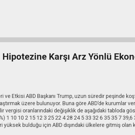
o Hipotezine Karşı Arz Yönlü Eko
i ve Etkisi ABD Başkanı Trump, uzun süredir peşinde koştu
ştırmak üzere bulunuyor. Buna göre ABD’de kurumlar ver
r vergisi oranlarındaki değişiklik de aşağıdaki tabloda göste
 (%) 1 10 10 2 15 12 3 25 22 4 28 24 5 33 32 6 35 35 7 39,
ri yüksek bulduğu için ABD dışındaki ülkelere gitmiş olan k
anlarını düşürerek de kişilerin net gelirlerinin ya da ekonom