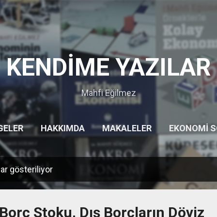
Ana içeriğe atla
KENDİME YAZILAR
Mahfi Eğilmez
GELER
HAKKIMDA
MAKALELER
EKONOMI 
HITITLER
GEZILERIM
DIĞER…
UYARI
lar gösteriliyor
 Borç Stoku, Dış Borçların Döviz