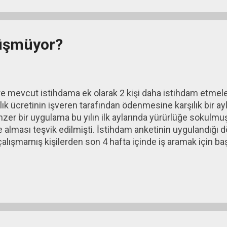
an Banka 1863 yılında ilk Osmanlı banknotlarını çıkarmaya b
z ortaklığı şeklinde yeniden örgütlendirildi ve Bank-ı Os
ı) adıyla Osmanlı İmpara...
Düşmüyor?
lere mevcut istihdama ek olarak 2 kişi daha istihdam etmel
aylık ücretinin işveren tarafından ödenmesine karşılık bir ay
nzer bir uygulama bu yılın ilk aylarında yürürlüğe sokulmuş
şe alması teşvik edilmişti. İstihdam anketinin uygulandığı
e çalışmamış kişilerden son 4 hafta içinde iş aramak için 
 sayılıyor. İşsiz sayısının toplam işgücüne bölünmesiyle bu
ranı deniyor. Bu işsizlerin dışında bir de çeşitli nedenlerle 
şı yapmaya hazır olduğunu belirtenler var. Bunlar, son 4 ha
ğı için işsiz olarak kabul edilmiyor. Bunlara da çalışmaya 