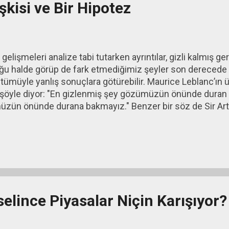
işkisi ve Bir Hipotez
lişmeleri analize tabi tutarken ayrıntılar, gizli kalmış g
 halde görüp de fark etmediğimiz şeyler son derecede 
i tümüyle yanlış sonuçlara götürebilir. Maurice Leblanc’ın 
n şöyle diyor: "En gizlenmiş şey gözümüzün önünde duran şe
üzün önünde durana bakmayız." Benzer bir söz de Sir Ar
ı dedektif Sherlock Holmes’e aittir: “Sadece akılsız bir 
kedi oraya bakmayı akıl eder.” [1]
elince Piyasalar Niçin Karışıyor?