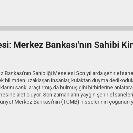
i ve böylece onların daha fazla harcama yapmasını hedefli
nlandırmaya yarayacağını biliyor...
esi: Merkez Bankası'nın Sahibi K
 Bankası’nın Sahipliği Meselesi Son yıllarda şehir efsanele
k bilimden uzaklaşan insanlar, kulaktan duyma dedikodul
larını sanki araştırmış da bulmuş gibi birbirlerine anlatara
mesine alet oluyor. Son zamanların yaygın şehir efsaneleri
riyet Merkez Bankası’nın (TCMB) hisselerinin çoğunun y
sıyla Merkez Bankası’nın onların etkisinde karar aldığı saf
tmek için incelemeye Osmanlı’dan başlamamız gerekiyor. 1
esi Victoria’nın fermanıyla merkezi Londra’da bulunan İng
lı Bankası) kuruldu. Bir süre sonra Osmanlı devlet banka