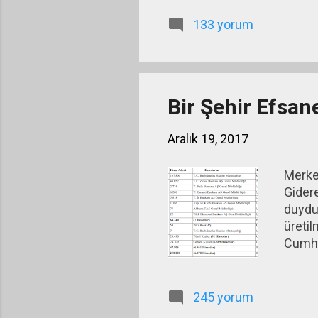
gelirlerinin yükseltilmesin
133 yorum
talep artışının ekonomiyi ca
Bir Şehir Efsan
Aralık 19, 2017
Merkez
Gidere
duyduk
üretil
Cumhu
dolayı
çöker
Kraliç
245 yorum
(Osman