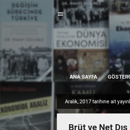
ANA SAYFA
GÖSTER
Aralık, 2017 tarihine ait yayın
K
a
y
Brüt ve Net Dış