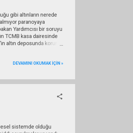
ğu gibi altınların nerede
 kalmıyor paranoyaya
akan Yardımcısı bir soruyu
nün TCMB kasa dairesinde
d’in altın deposunda koruma
iş geldi şu şehir
ığı dış borçların teminatı
DEVAMINI OKUMAK IÇIN »
di ülkeleri dışında özellikle
bul edilen İngiltere Merk...
 Küresel sistemde olduğu