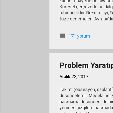
kadar Türkiye’de de siyase
Küresel çerçevede bu dalgal
rahatsızlıklar, Brexit olayı
füze denemeleri, Avrupa’da
dalgalanmalara ek olarak dü
olumsuzlukların devamı, r
171 yorum
işsizliğin düşürülememesi, 
yarattığı çeşitli olumsuzlukl
Problem Yaratı
Aralık 23, 2017
Takıntı (obsesyon, saplantı)
düşüncelerdir. Mesela her y
basmama düşüncesi de bir tak
yeniden çizgilere basmadan