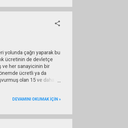
aşladı. Aynı yıl İngiliz-
mani-i Şahane (Osmanlı
eri yolunda çağrı yaparak bu
lık ücretinin de devletçe
 ve her sanayicinin bir
 dönemde ücretli ya da
başvurmuş olan 15 ve daha
lunan işsizlik oranına
iş aramayan, ancak iş
DEVAMINI OKUMAK IÇIN »
fta içinde iş aramak
hazır kişiler diy...