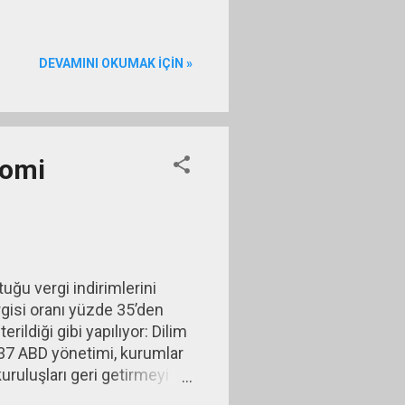
DEVAMINI OKUMAK IÇIN »
nomi
ğu vergi indirimlerini
gisi oranı yüzde 35’den
rildiği gibi yapılıyor: Dilim
6 37 ABD yönetimi, kurumlar
uruluşları geri getirmeyi
ik ifadesiyle harcanabilir