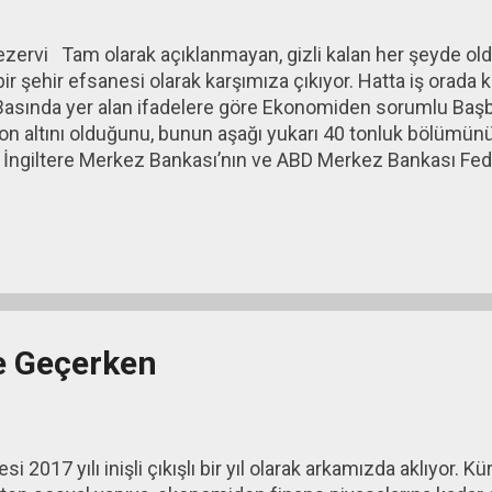
zervi Tam olarak açıklanmayan, gizli kalan her şeyde oldu
r şehir efsanesi olarak karşımıza çıkıyor. Hatta iş orada
Basında yer alan ifadelere göre Ekonomiden sorumlu Başb
on altını olduğunu, bunun aşağı yukarı 40 tonluk bölümü
rın İngiltere Merkez Bankası’nın ve ABD Merkez Bankası Fe
 Bu açıklamadan sonra pek çok soru ortaya atıldı. Sonunda 
’nin altınları İngiltere Merkez Bankası’nda Türkiye’nin ald
 Dünya Savaşı sonrasında bazı ülkeler altın rezervlerini ken
 ve dünyanın en güvenli kasa dairelerinden birisi olarak ka
e Geçerken
si 2017 yılı inişli çıkışlı bir yıl olarak arkamızda aklıyor.