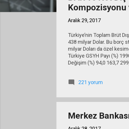
ı
Kompozisyonu v
t
l
Aralık 29, 2017
a
Türkiye’nin Toplam Brüt Dış
r
438 milyar Dolar. Bu borç 
milyar Doları da özel kesi
Türkiye GSYH Payı (%) 199
Değişim (%) 94,0 163,7 299
614,9 238,0
221 yorum
Merkez Bankası
Aralık 28, 2017