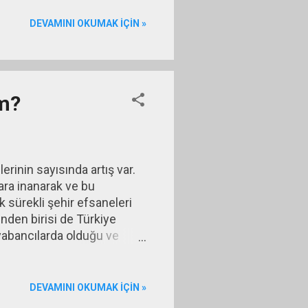
yor. Böylece ortaya çıkacak
DEVAMINI OKUMAK IÇIN »
im?
rinin sayısında artış var.
ara inanarak ve bu
k sürekli şehir efsaneleri
nden birisi de Türkiye
abancılarda olduğu ve
satası. Bu şehir efsanesini
856 yılında İngiltere
iliz sermayeli Ottoman Bank
DEVAMINI OKUMAK IÇIN »
sı işlevlerini görmeye