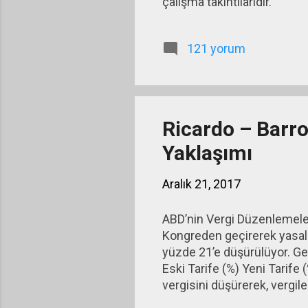
çalışma takıntılarıdır.
121 yorum
Ricardo – Barr
Yaklaşımı
Aralık 21, 2017
ABD’nin Vergi Düzenlemeler
Kongreden geçirerek yasala
yüzde 21’e düşürülüyor. Geli
Eski Tarife (%) Yeni Tarife
vergisini düşürerek, vergile
hedefliyor. Gelir vergisi or