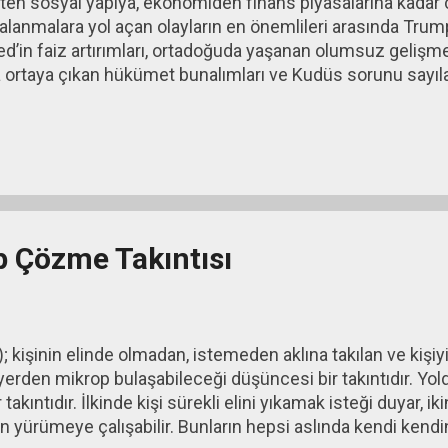
tten sosyal yapıya, ekonomiden finans piyasalarına kadar 
anmalara yol açan olayların en önemlileri arasında Trump’
, Fed’in faiz artırımları, ortadoğuda yaşanan olumsuz gelişm
 ortaya çıkan hükümet bunalımları ve Kudüs sorunu sayılab
şürülen Rus Uçağının yarattığı olumsuz etkilerin devamı, d
eferandumun bütçe üzerinde yarattığı olumsuzluklar, en
turizmde yaşanan sorunlar, ABD ile çıkan vize sorununun e
ar sıralanabilir.
p Çözme Takıntısı
; kişinin elinde olmadan, istemeden aklına takılan ve kişiy
erden mikrop bulaşabileceği düşüncesi bir takıntıdır. Yol
ıntıdır. İlkinde kişi sürekli elini yıkamak isteği duyar, i
 yürümeye çalışabilir. Bunların hepsi aslında kendi ken