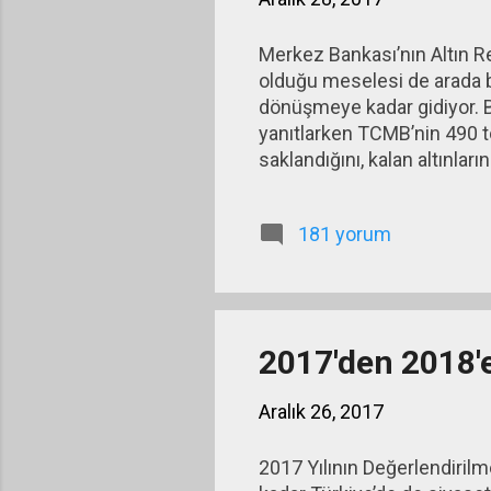
Merkez Bankası’nın Altın Re
olduğu meselesi de arada bi
dönüşmeye kadar gidiyor. 
yanıtlarken TCMB’nin 490 t
saklandığını, kalan altınla
altında olduğunu açıklamış.
efsanesine dönüştü: “Türkiye
181 yorum
olarak tutuluyormuş.” İkinci
bu konuda geniş imkânı olan
2017'den 2018'
Aralık 26, 2017
2017 Yılının Değerlendirilme