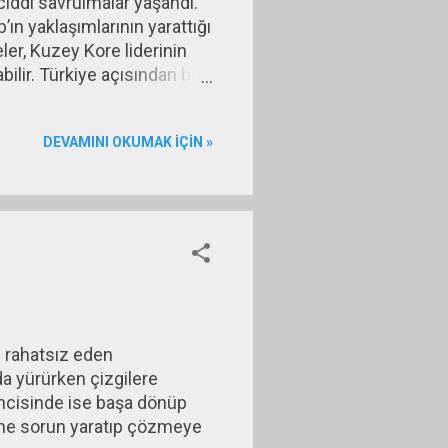
ciddi savrulmalar yaşandı.
ın yaklaşımlarının yarattığı
eler, Kuzey Kore liderinin
ilir. Türkiye açısından bu
arbe girişiminin yarattığı
flasyonun denetlenememesi,
DEVAMINI OKUMAK IÇIN »
tkileri, Zarrab davasının
i rahatsız eden
da yürürken çizgilere
kincisinde ise başa dönüp
dine sorun yaratıp çözmeye