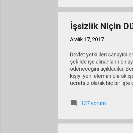
başlay
Fransı
Bankas
İşsizlik Niçin 
Aralık 17, 2017
Devlet yetkilileri sanayici
şekilde işe alınanların bir 
ödeneceğini açıkladılar. Be
kişiyi yeni eleman olarak i
ücretsiz olarak hiç bir işt
yukarı yaştaki kişiler işsiz
literatürde resmi işsizlik o
137 yorum
bulursa 2 hafta içinde işba
amacıyla başvuruda bulunmadı