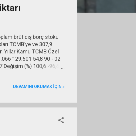
ktarı
toplam brüt dış borç stoku
oları TCMB’ye ve 307,9
or. Yıllar Kamu TCMB Özel
.066 129.601 54,8 90 - 02
7 Değişim (%) 100,6 -96,8
DEVAMINI OKUMAK IÇIN »