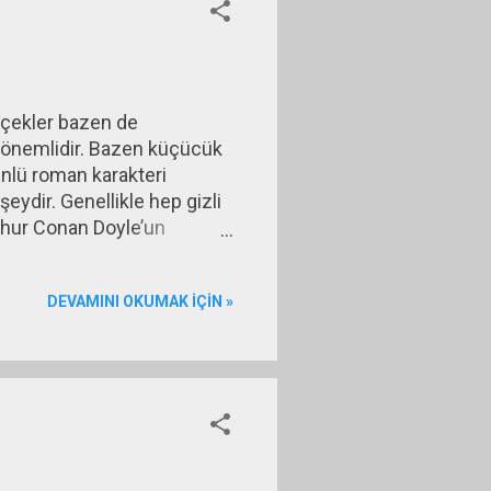
erçekler bazen de
önemlidir. Bazen küçücük
ünlü roman karakteri
ydir. Genellikle hep gizli
thur Conan Doyle’un
fare bir kedinin yatağına
DEVAMINI OKUMAK IÇIN »