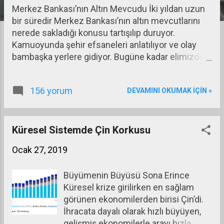
Merkez Bankası’nın Altın Mevcudu İki yıldan uzun
a
bir süredir Merkez Bankası’nın altın mevcutlarını
r
nerede sakladığı konusu tartışılıp duruyor.
Kamuoyunda şehir efsaneleri anlatılıyor ve olay
bambaşka yerlere gidiyor. Bugüne kadar elimizdeki
açıklanmış son veriler 2017 yıl sonu durumuna ait
verilerdi. Bugün ise 2018 sonu verileri var. 2018
156 yorum
DEVAMINI OKUMAK IÇIN »
sonu durumunu 2017 sonuyla karşılaştırmalı olarak
aşağıdaki tabloda sunuyorum (BOE: İngiltere
Merkez Bankası, Fed: ABD Merkez Bankası, BIS:
Uluslararası Ödemeler Bankası, BIST: Borsa
Küresel Sistemde Çin Korkusu
İstanbul):
Ocak 27, 2019
Büyümenin Büyüsü Sona Erince
Küresel krize girilirken en sağlam
görünen ekonomilerden birisi Çin’di.
İhracata dayalı olarak hızlı büyüyen,
gelişmiş ekonomilerle arayı hızla