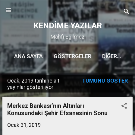
Ana içeriğe atla
KENDİME YAZILAR
Mahfi Eğilmez
ANA SAYFA
GÖSTERGELER
DIĞER…
Ocak, 2019 tarihine ait
TÜMÜNÜ GÖSTER
K
yayınlar gösteriliyor
a
y
Merkez Bankası’nın Altınları
Konusundaki Şehir Efsanesinin Sonu
ı
t
Ocak 31, 2019
l