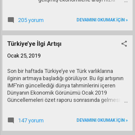
kapatan bir ekonomi
görünümündeydi. Pek çok kişi ikinci
205 yorum
DEVAMINI OKUMAK IÇIN »
bir Japon mucizesinin
gerçekleşmekte olduğunu kabul
ediyordu. Geleceğe dönük bütün
tahminlerde Çin hep birinci büyük
Türkiye’ye İlgi Artışı
ekonomi olmaya doğru gidiyordu.
Ocak 25, 2019
Küresel krizle birlikte Çin’in ağırlıklı
olarak ihracatının yöneldiği ABD ve
Son bir haftada Türkiye’ye ve Türk varlıklarına
Avrupa’daki krizin Çin’i de etkileyeceği
ilginin artmaya başladığı görülüyor. Bu ilgi artışının
düşünülmüş olsa da etkinin bu kadar
IMF’nin güncellediği dünya tahminlerini içeren
büyük olacağı o dönemde tahmin
Dünyanın Ekonomik Görünümü Ocak 2019
edilmemişti. Etki tahminlerden
Güncellemeleri özet raporu sonrasında gelmesi de
oldukça öteye gitti. Büyüme
dikkat çekici. Çünkü IMF, Davos toplantıları
düşmeye başladı. Büyüme düşmeye
öncesinde güncellediği raporunda Türkiye için yeni
devam ettikçe, halının altına
147 yorum
DEVAMINI OKUMAK IÇIN »
bir tahmin verisine yer vermediği halde
süpürülmüş olan sorunlar fark
“beklenenden daha derin bir daralma” ifadesini
edilmeye başlandı. Büyüme,