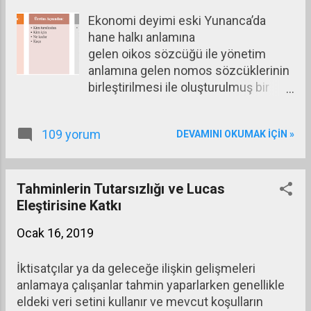
yayınladığı Dünya Ekonomik Görünümü
Ekonomi deyimi eski Yunanca’da
Güncellenmiş Raporunda IMF, 2019 yılında
hane halkı anlamına
dünyanın ekonomik büyümesine ilişkin tahminini
gelen oikos sözcüğü ile yönetim
yüzde 3,7’den 3,5’e düşürmüş bulunuyor. Bunun
anlamına gelen nomos sözcüklerinin
nedenleri arasında ABD ve Çin arasındaki ticaret
birleştirilmesi ile oluşturulmuş bir
savaşının devam edeceği, ABD’de hükümetin
sözcük olsa da zamanla anlamı
kapanması, İngiltere’nin Brexit sorunu, Almanya’nın
oldukça genişlemiştir. Ekonomi
otomobillere yeni bir benzin emisyonu standardı
109 yorum
DEVAMINI OKUMAK IÇIN »
biliminin konusunun ve kapsamının
uygula...
ne olduğu sorusuna pek çok farklı
yanıt verilmiştir şimdiye kadar. Bu
soruya verilecek yanıt kişinin
Tahminlerin Tutarsızlığı ve Lucas
ekonomi bilimine hangi ideoloji
Eleştirisine Katkı
açısından baktığının da yanıtıdır
Ocak 16, 2019
aslında. Ekonomi biliminin en yaygın
tanımı Alfred Marshall’ın neoklasik
İktisatçılar ya da geleceğe ilişkin gelişmeleri
tüketim çıkışlı tanımından yola çıkan
anlamaya çalışanlar tahmin yaparlarken genellikle
Lionel Robbins’in yaptığı
eldeki veri setini kullanır ve mevcut koşulların
tanımlamadır: Ekonomi bilimi; kıt