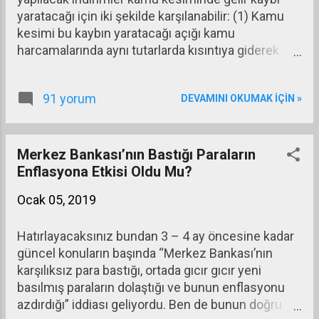
gözlemleyebiliyoruz. Bu peş peşe gelen etkiler
yaratacağı için iki şekilde karşılanabilir: (1) Kamu
büyümenin düşmesiyle sonuçlandı. Üçüncü
kesimi bu kaybın yaratacağı açığı kamu
çeyrekte yüzde 1,6 olan büyümenin son çeyrekte
harcamalarında aynı tutarlarda kısıntıya giderek
eksi çıkması bekleniyor. Bu küçülme büyük olasılı...
karşılayabilir. (2) Kamu kesimi bu alanlarda ortaya
çıkabilecek gelir kaybını başka alanlarda vergi artışı
91 yorum
DEVAMINI OKUMAK IÇIN »
yaparak ya da kamu borçlanmasını artırarak
karşılayabilir. KDV, ÖTV ve bazı harçlarda yapılan
indirimlerle ortaya çıkan kamu gelir kaybının kamu
harcamalarında kısıntıyla karşılanması halinde
Merkez Bankası’nın Bastığı Paraların
büyüme ve enflasyon açısından fazla bir etki
Enflasyona Etkisi Oldu Mu?
ortaya çıkmaz. Çünkü kamu kesiminin
Ocak 05, 2019
harcamalarının yerini geliri artan özel kesim ve
hanehalklarının harcama artışları alır ve toplamda
Hatırlayacaksınız bundan 3 – 4 ay öncesine kadar
pek bir şey değişmez. Değişen tek şey kamu
güncel konuların başında “Merkez Bankası’nın
kesiminin harcayacağı alanlar ile ötekilerin
karşılıksız para bastığı, ortada gıcır gıcır yeni
harcayacağı alanların farklılığı olur. Bu farklılık
basılmış paraların dolaştığı ve bunun enflasyonu
nedeniyle küçük çapta olumlu ya da olumsuz
azdırdığı” iddiası geliyordu. Ben de bunun doğru
değişiklikler görülebilir.