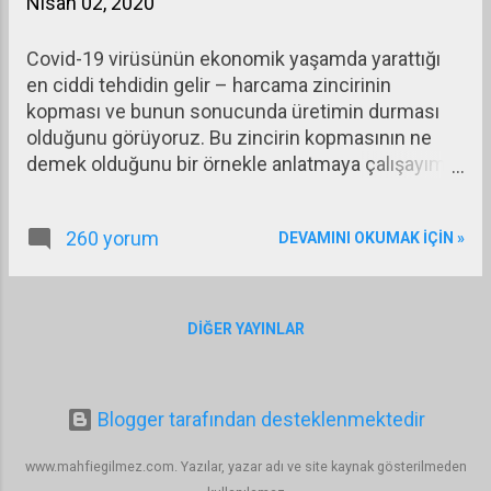
Nisan 02, 2020
karşınıza çıkabilir.
Covid-19 virüsünün ekonomik yaşamda yarattığı
en ciddi tehdidin gelir – harcama zincirinin
kopması ve bunun sonucunda üretimin durması
olduğunu görüyoruz. Bu zincirin kopmasının ne
demek olduğunu bir örnekle anlatmaya çalışayım:
Geceleri 300 kişi ağırlayan ve 50 kişi çalıştıran bir
restoran düşünün. Bu restoran Covid-19 nedeniyle
260 yorum
DEVAMINI OKUMAK IÇIN »
kapandığında neler olur? İlk ay büyük olasılıkla
çalışanlarını işten çıkarmaz, ücretlerini verir, kirayı
da öder. Ama kapalı olduğu için mal alımını
durdurur. Bu restorana et, balık, sebze, salata
DIĞER YAYINLAR
malzemesi, meyve, ekmek, yağ, peynir, içki,
alkolsüz içecek, su, çay, kahve, tatlı malzemesi,
temizlik malzemesi satanlar satamaz olurlar.
Blogger tarafından desteklenmektedir
Restoranın elektrik, doğalgaz gibi tüketimi düşer.
İkinci ay da kapalı kalırsa büyük olasılıkla
www.mahfiegilmez.com. Yazılar, yazar adı ve site kaynak gösterilmeden
çalışanlarının yarısını işten çıkarır. İşsiz kalan 25