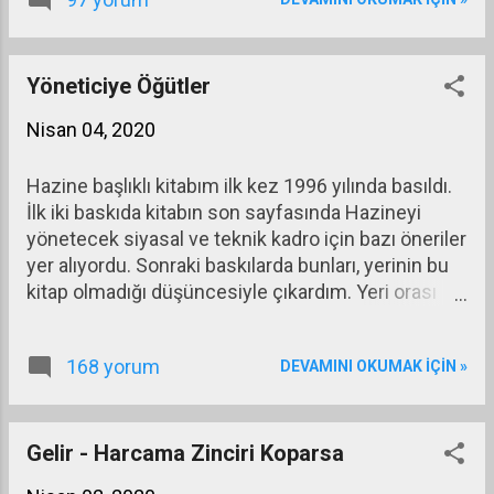
World Economic Outlook Database,
October, 2019.) Bu ikili arasındaki
korelasyon katsayısı 0,954 [i] olarak
bulunuyor ki bu yüksek katsayı dünya
Yöneticiye Öğütler
ticaretindeki artışla büyümedeki artış
Nisan 04, 2020
arasında çok yüksek bir ilişki
bulunduğunu ve dolayısıyla
Hazine başlıklı kitabım ilk kez 1996 yılında basıldı.
kapitalizmin temel önermesinin
İlk iki baskıda kitabın son sayfasında Hazineyi
doğru olduğunu gösteriyor.
yönetecek siyasal ve teknik kadro için bazı öneriler
yer alıyordu. Sonraki baskılarda bunları, yerinin bu
kitap olmadığı düşüncesiyle çıkardım. Yeri orası
değildi belki ama aslında önemli gözlemlerdi.
Bunları bugün biraz değiştirerek gerek kamu
168 yorum
DEVAMINI OKUMAK IÇIN »
kesimindeki gerekse özel kesimdeki bütün
yöneticiler için yeniden yazmakta yarar olduğunu
düşünüyorum. Günü kurtarmaya yönelik parlak
formüllere itibar etmeyin. Bir günü kurtarmanın
Gelir - Harcama Zinciri Koparsa
maliyeti bazen birkaç günü yitirmek şeklinde