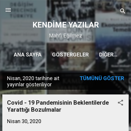
Ana içeriğe atla
KENDİME YAZILAR
Mahfi Eğilmez
ANA SAYFA
GÖSTERGELER
DIĞER…
Nisan, 2020 tarihine ait
TÜMÜNÜ GÖSTER
K
yayınlar gösteriliyor
a
y
Covid - 19 Pandemisinin Beklentilerde
Yarattığı Bozulmalar
ı
t
Nisan 30, 2020
l