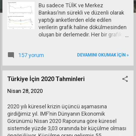
Bu sadece TÜİK ve Merkez
a
Bankası’nın sürekli ve düzenli olarak
r
yaptığı anketlerden elde edilen
verilerin grafik haline dökülmesinden
oluşan bir derlemedir. Her bir grafikte
Nisan ayında Covid – 19
pandemisinin yarattığı beklenti
157 yorum
DEVAMINI OKUMAK IÇIN »
bozulmaları görülebiliyor.
Türkiye İçin 2020 Tahminleri
Nisan 28, 2020
2020 yılı küresel krizin üçüncü aşamasına
girdiğimiz yıl. IMF’nin Dünyanın Ekonomik
Görünümü Nisan 2020 Raporuna göre küresel
sistemde yüzde 3,03 oranında bir küçülme olması
öngörülüyor. Küçülme oranı gelişmiş 55