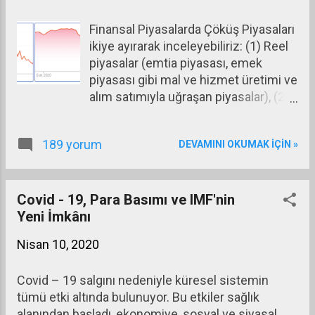
bankalarına açtığı swap hattı da bu
Finansal Piyasalarda Çöküş Piyasaları
şekilde işler. Döviz ya da para swapı
ikiye ayırarak inceleyebiliriz: (1) Reel
işlemini bir örnekle açıklayalım: Türk
piyasalar (emtia piyasası, emek
Bankası TRB Amerikan Bankası USB
piyasası gibi mal ve hizmet üretimi ve
ile bugün Dolar TL Kuru 1 USD = 6,75
alım satımıyla uğraşan piyasalar), (2)
TL iken bir yıl vadeli 100 USD
Finansal piyasalar (reel piyasalarda
tutarında döviz swapı yapıyor olsun.
üretilen mal ve hizmetleri üreten ve
İlk işlemde sistem şöyle işler:
189 yorum
DEVAMINI OKUMAK IÇIN »
satan firmaların hisselerinin,
tahvillerinin ve kamu kurumlarının
çıkardığı tahvillerin alım satımıyla
uğraşan piyasalar.) Asıl olanın reel
Covid - 19, Para Basımı ve IMF'nin
piyasalar olduğunu, finansal
Yeni İmkânı
piyasaların reel piyasalar üzerine
Nisan 10, 2020
kurulu bir çeşit türev piyasalar
olduğunu söylememiz mümkün.
Covid – 19 salgını nedeniyle küresel sistemin
Covid – 19 salgınının pandemiye [i]
tümü etki altında bulunuyor. Bu etkiler sağlık
dönüştüğü ortaya çıkınca finansal
alanından başladı, ekonomiye, sosyal ve siyasal