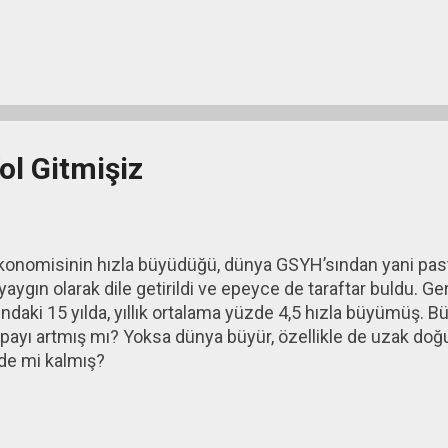
olduğunu araştırmamız gerekiyor.
ol Gitmişiz
konomisinin hızla büyüdüğü, dünya GSYH’sından yani pas
yaygın olarak dile getirildi ve epeyce de taraftar buldu. G
sındaki 15 yılda, yıllık ortalama yüzde 4,5 hızla büyümüş
ayı artmış mı? Yoksa dünya büyür, özellikle de uzak doğu
yde mi kalmış?