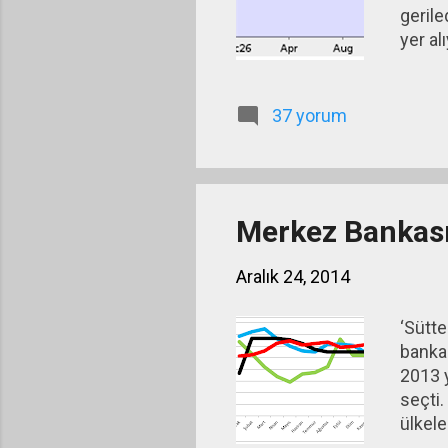
gerile
yer al
çöküş 
alan f
100 Do
37 yorum
Merkez Bankası 
Aralık 24, 2014
‘Sütt
bankal
2013 y
seçti.
ülkele
soruya