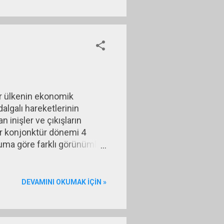
ir ülkenin ekonomik
algalı hareketlerinin
 inişler ve çıkışların
bir konjonktür dönemi 4
uruma göre farklı görünümler
küçülme yaşanmış ve o
r ekonomideki küçülme hali
mik büyüklükleri de benzer
DEVAMINI OKUMAK IÇIN »
onjonktürün çıkış aşaması
leme deniyor. Düşüş
niyor.