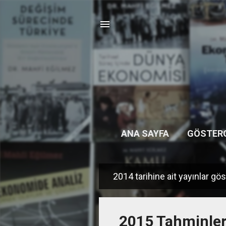
ANA SAYFA
GÖSTER
2014 tarihine ait yayınlar gös
K
a
y
2015 Tahminler