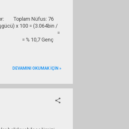
uluyor: Toplam Nüfus: 76
 İşgücü) x 100 = (3.064bin /
İşsizlik Oranı =
k Oranı = % 10,7 Genç
DEVAMINI OKUMAK IÇIN »