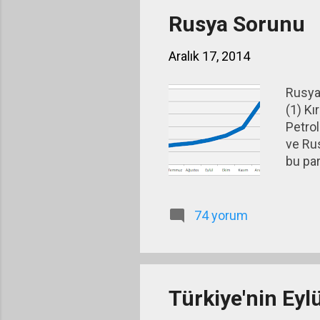
Rusya Sorunu
Aralık 17, 2014
Rusya 
(1) K
Petrol
ve Rus
bu par
Yoksa 
Bankas
rezer
74 yorum
bir mi
topar
Türkiye'nin Eyl