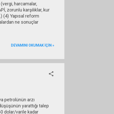
 (vergi, harcamalar,
Pİ, zorunlu karşılıklar, kur
i.) (4) Yapısal reform
malardan ne sonuçlar
DEVAMINI OKUMAK IÇIN »
ya petrolünün arzı
üşüşünün yarattığı talep
 dolar/varile kadar