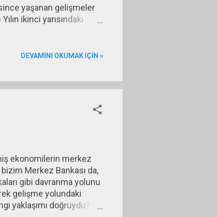
resince yaşanan gelişmeler
Yılın ikinci yarısındaki
Dolar/Varil aralığını esas
ısında 2015 yılı hesapları
DEVAMINI OKUMAK IÇIN »
şmiş ekonomilerin merkez
n bizim Merkez Bankası da,
kaları gibi davranma yolunu
erek gelişme yolundaki
angi yaklaşımı doğruydu? Bu
rinden ayıran koşulların