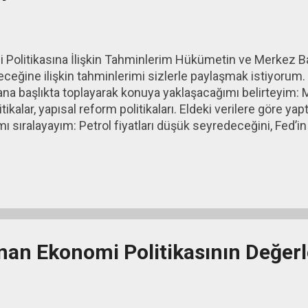
Politikasına İlişkin Tahminlerim Hükümetin ve Merkez Ba
yeceğine ilişkin tahminlerimi sizlerle paylaşmak istiyoru
ana başlıkta toplayarak konuya yaklaşacağımı belirteyim: Ma
litikalar, yapısal reform politikaları. Eldeki verilere göre y
 sıralayayım: Petrol fiyatları düşük seyredeceğini, Fed’in 
ğına ilişkin mesaj da vermeyeceğini, genel seçimlerin ekon
 biçiminde etkileyeceğini, jeopolitik sorunların mevcut 
m.
nan Ekonomi Politikasının Değerl