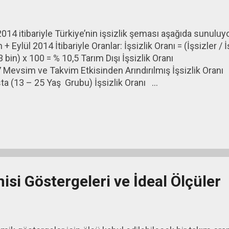
2014 itibariyle Türkiye’nin işsizlik şeması aşağıda sun
 + Eylül 2014 İtibariyle Oranlar: İşsizlik Oranı = (İşsizler /
233 bin) x 100 = % 10,5 Tarım Dışı 
7 Mevsim ve Takvim Etkisinden Arındırılmış İşsizli
a (13 – 25 Yaş Grubu) İşsizlik Oranı ...
si Göstergeleri ve İdeal Ölçüler