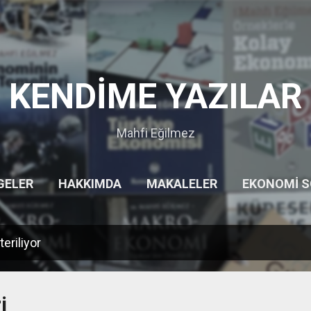
Ana içeriğe atla
KENDİME YAZILAR
Mahfi Eğilmez
GELER
HAKKIMDA
MAKALELER
EKONOMI 
HITITLER
GEZILERIM
DIĞER…
UYARI
teriliyor
i