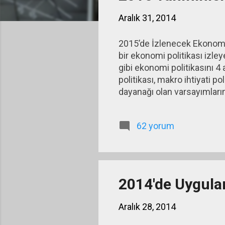
ı
Aralık 31, 2014
t
l
2015’de İzlenecek Ekonomi 
a
bir ekonomi politikası izle
r
gibi ekonomi politikasını 4 
politikası, makro ihtiyati po
dayanağı olan varsayımlarımı
artırmayacağı gibi artıraca
uygulamasını hareketsizlik
62 yorum
gitmeyeceğini varsayıyoru
2014'de Uygula
Aralık 28, 2014