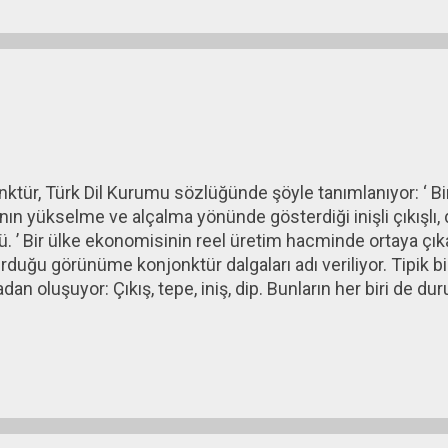
ktür, Türk Dil Kurumu sözlüğünde şöyle tanımlanıyor: ‘ B
nın yükselme ve alçalma yönünde gösterdiği inişli çıkışlı, d
. ’ Bir ülke ekonomisinin reel üretim hacminde ortaya çıkan
rduğu görünüme konjonktür dalgaları adı veriliyor. Tipik 
an oluşuyor: Çıkış, tepe, iniş, dip. Bunların her biri de d
liyor. Örneğin dip noktası eksiye geçmiş yani ekonomide 
da en az iki çeyrek kalmışsa buna resesyon deniyor. Eğe
ç yıl devam eden bir duruma dönüşmüş ve bu diğer ekono
uzlukta etkilemişse buna depresyon deniyor. Ekonomik k
üçlü olmuş ve uzunca bir süre devam etmişse buna geniş
ı sert bir düşüş olarak ortaya çıkmışsa buna da çöküş de