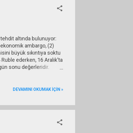
ehdit altında bulunuyor:
u ekonomik ambargo, (2)
sini büyük sıkıntıya soktu
 Ruble ederken, 16 Aralık’ta
gün sonu değerleridir.
iği oldu.) Rusya Merkez
ıkardı, ardından da döviz
dı. Bu hamle sonunda Ruble
DEVAMINI OKUMAK IÇIN »
 Ruble olmuştu) henüz