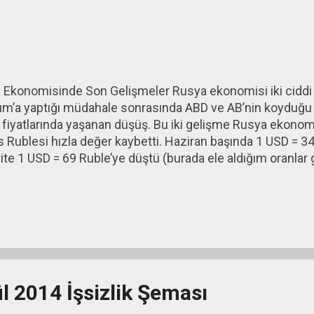
Ekonomisinde Son Gelişmeler Rusya ekonomisi iki ciddi t
ırım’a yaptığı müdahale sonrasında ABD ve AB’nin koyduğ
 fiyatlarında yaşanan düşüş. Bu iki gelişme Rusya ekonomi
 Rublesi hızla değer kaybetti. Haziran başında 1 USD = 34
ite 1 USD = 69 Ruble’ye düştü (burada ele aldığım oranlar 
gün içindeki değerlerde 1 Doların 80 Ruble’ye kadar geld
ı bu hafta içinde önce faizi yüzde 10,5’tan yüzde 17’ye ç
vlerinden döviz satarak piyasaya müdahale etmeye başla
ktar toparlandıysa da (ben yazımı yazarken 1 USD = 65,8
lanmaktan oldukça uzak görünüyor.
ül 2014 İşsizlik Şeması