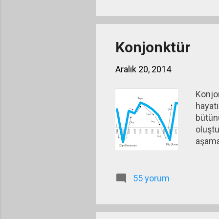
Konjonktür
Aralık 20, 2014
Konjon
hayatı
bütünü
oluştu
aşamad
alabi
durum
birka
55 yorum
olums
çok g
aşamas