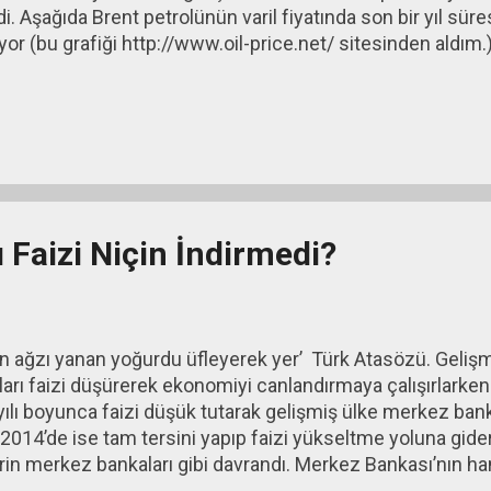
di. Aşağıda Brent petrolünün varil fiyatında son bir yıl sü
ıyor (bu grafiği http://www.oil-price.net/ sitesinden aldım.) 
dikkat çekici. Şimdi herkes gelecek yılın hesabını 60 – 70 
iyat tahminleriyle yapıyor. Oysa daha Ekim ayının ikinci yar
lar/Varil ortalama fiyat üzerinden yapılmıştı.
Faizi Niçin İndirmedi?
en ağzı yanan yoğurdu üfleyerek yer’ Türk Atasözü. Geli
arı faizi düşürerek ekonomiyi canlandırmaya çalışırlarke
ılı boyunca faizi düşük tutarak gelişmiş ülke merkez ban
 2014’de ise tam tersini yapıp faizi yükseltme yoluna gid
rin merkez bankaları gibi davrandı. Merkez Bankası’nın h
 doğru yanıt verebilmek için bizi, gelişmiş ülke ekonomile