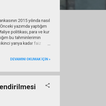
nkasının 2015 yılında nasıl
m. Önceki yazımda yaptığım
liye politikası, para ve kur
aptığım bu tahminlerimin
ikinci yarıya kadar faiz
omi politikası
durumdan daha kötüye
DEVAMINI OKUMAK IÇIN »
endirilmesi