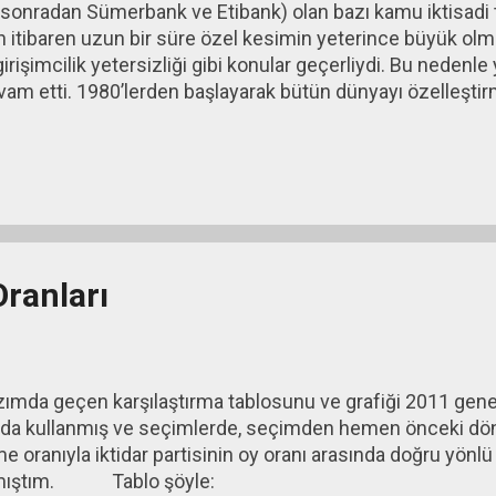
sonradan Sümerbank ve Etibank) olan bazı kamu iktisadi t
itibaren uzun bir süre özel kesimin yeterince büyük olm
irişimcilik yetersizliği gibi konular geçerliydi. Bu nedenle
am etti. 1980’lerden başlayarak bütün dünyayı özelleştirm
ak değil, özel kesimin yolunu açmaktı. Bunun sonucund
imlerini özel kesime satmaya başladı. Özelleştirme denilen
3 arasındaki 11 yıllık dönemde gösterdi.
ranları
ımda geçen karşılaştırma tablosunu ve grafiği 2011 gene
da kullanmış ve seçimlerde, seçimden hemen önceki d
 oranıyla iktidar partisinin oy oranı arasında doğru yönlü 
mıştım. Tablo şöyle: