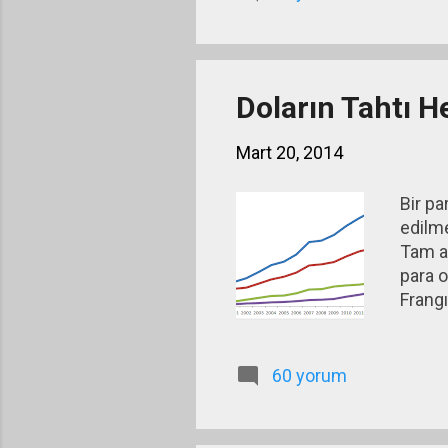
Doların Tahtı H
Mart 20, 2014
Bir pa
edilme
Tam an
para o
Frangı
60 yorum