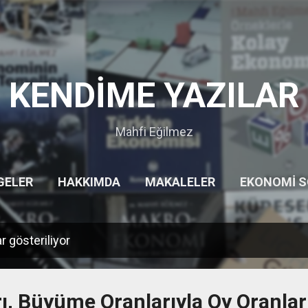
Ana içeriğe atla
KENDİME YAZILAR
Mahfi Eğilmez
GELER
HAKKIMDA
MAKALELER
EKONOMI 
HITITLER
GEZILERIM
DIĞER…
UYARI
ar gösteriliyor
, Büyüme Oranlarıyla Oy Oranlar