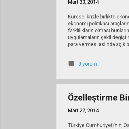
Mart 30, 2014
Küresel krizle birlikte eko
ekonomi politikası araçları
farklılıkların olması bunlar
uygulamaların şekil değiştir
para vermesi aslında açık 
Karşılıksız para basarak tep
gibi gösteriyor. Yunanistan
3 yorum
görünen bir uygulama. Bu u
Özelleştirme Bi
Mart 27, 2014
Türkiye Cumhuriyeti’nin, Os