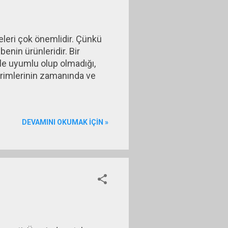
eleri çok önemlidir. Çünkü
enin ürünleridir. Bir
le uyumlu olup olmadığı,
 primlerinin zamanında ve
DEVAMINI OKUMAK IÇIN »