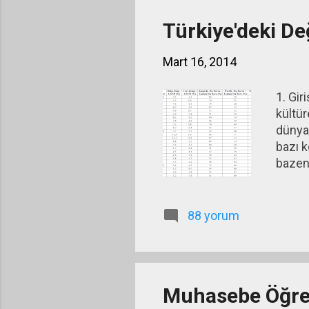
Türkiye'deki De
Mart 16, 2014
1. Gir
kültür
dünyad
bazı k
bazen
88 yorum
Muhasebe Öğre