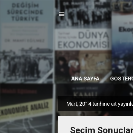
ANA SAYFA
GÖSTER
Mart, 2014 tarihine ait yayınl
K
a
y
Seçim Sonuçları