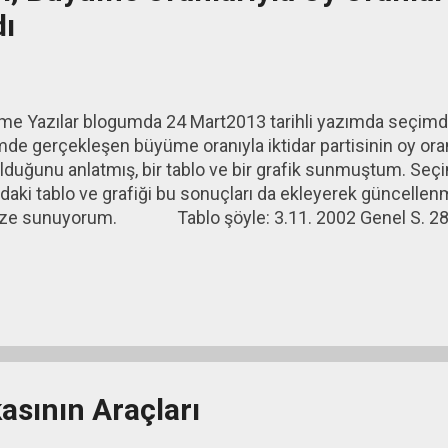
dı
me Yazılar blogumda 24 Mart2013 tarihli yazımda seçim
e gerçekleşen büyüme oranıyla iktidar partisinin oy oran
 olduğunu anlatmış, bir tablo ve bir grafik sunmuştum. Seçi
aki tablo ve grafiği bu sonuçları da ekleyerek güncellenm
nize sunuyorum. Tablo şöyle: 3.11. 2002 Genel S. 28.
2007 Genel S. 29.03.2009 Yerel S. 12.06.2011 Genel S. 30
,4 41,7 46,6 38,8 49,9 44,1 Büyüme (%) 0,8 5,9 6,0 -4,5 9,1 4
syon katsayısı: 0,77 (0,50 ile 1,00 arasındaki korelasyon kat
daki yüksek ilişkiyi gösterdiğine göre 0,77'lik korelasyon
ilecek bir ilişkiye i...
asının Araçları