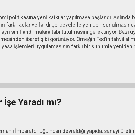
nomi politikasına yeni katkılar yapılmaya başlandı. Aslınd
nın farklı adlar ve farklı çerçevelerle yeniden sunulmasınd
ın ayrı sınıflandırmalara tabi tutulmasını gerektiriyor. Bazı 
mesinden ibaret gibi görünüyor. Örneğin Fed’in tahvil alımı
piyasa işlemleri uygulamasının farklı bir sunumla yeniden
ki çekmek yerine Fed, tahvil alımı karşılığı para vererek bas
’da uygulanan saç traşı uygulaması ise maliye ve para polit
ygulamada borçları düşürmenin yanı sıra parasal destek 
r İşe Yaradı mı?
manlı İmparatorluğu’ndan devraldığı yapıda, sanayi üreti