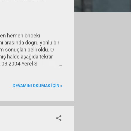
den hemen önceki
ı arasında doğru yönlü bir
m sonuçları belli oldu. O
iş halde aşağıda tekrar
03.2004 Yerel S
.03.2014 Yerel S. Oy Oranı
,0 İki seri arasındaki
sayısı katsayı iki veri seti
DEVAMINI OKUMAK IÇIN »
 katsayısı yüksek