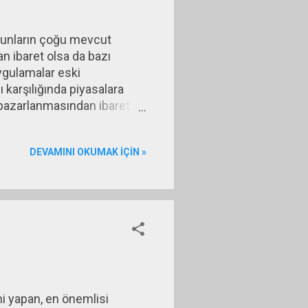
a bunların çoğu mevcut
an ibaret olsa da bazı
uygulamalar eski
 karşılığında piyasalara
 pazarlanmasından ibaret.
tığı parayı karşılıklıymış
ikaların karması gibi
DEVAMINI OKUMAK IÇIN »
de sağlanmış oluyor.
mi yapan, en önemlisi