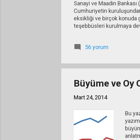
Sanayi ve Maadin Bankası (
Cumhuriyetin kuruluşundan 
eksikliği ve birçok konuda g
teşebbüsleri kurulmaya dev
moda, kamu kurumları kurm
kesimi, elindeki üretim bir
56 yorum
ve asıl etkisini 2003 – 201
Büyüme ve Oy O
Mart 24, 2014
Bu yaz
yazım
büyüme
anlat