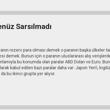
enüz Sarsılmadı
ranın rezerv para olması demek o paranın başka ülkeler ta
si demek. Bunun için o paranın uluslararası alış verişlerd
lamıyla bu konumda olan paralar ABD Doları ve Euro. Bun
larak kabul edilen bazı paralar daha var: Japon Yen’i, İngili
 da bu ikinci grupta yer alıyor.