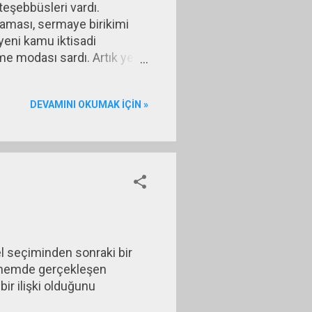
eşebbüsleri vardı.
aması, sermaye birikimi
 yeni kamu iktisadi
e modası sardı. Artık yeni
a birçok ülkede kamu
 bu olgu Türkiye’ye yansıdı
DEVAMINI OKUMAK IÇIN »
l seçiminden sonraki bir
önemde gerçekleşen
bir ilişki olduğunu