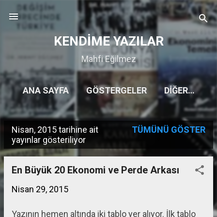
Ana içeriğe atla
KENDİME YAZILAR
Mahfi Eğilmez
ANA SAYFA
GÖSTERGELER
DIĞER…
Nisan, 2015 tarihine ait
TÜMÜNÜ GÖSTER
K
yayınlar gösteriliyor
a
y
En Büyük 20 Ekonomi ve Perde Arkası
ı
Nisan 29, 2015
t
Yazının hemen altında iki tablo yer alıyor. İlk tablo
l