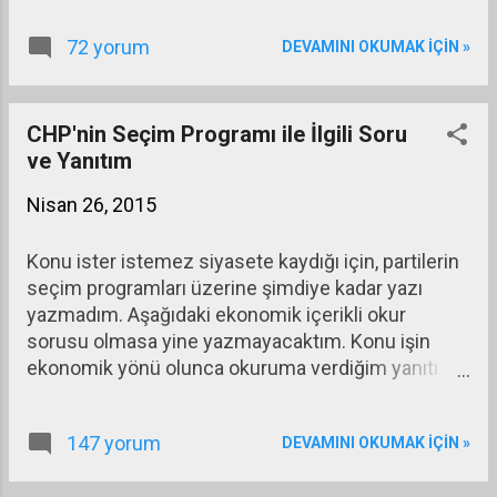
standart hale getirilemez. Bu ilişkiler
72 yorum
DEVAMINI OKUMAK IÇIN »
ekonomiler açısından farklılıklar
sergileyebilir. Hatta zaman içinde bu
ilişkiler aynı ekonomi içinde de farklı
görünümlere bürünebilir. Burada
CHP'nin Seçim Programı ile İlgili Soru
Türkiye ekonomisinin bugün içinde
ve Yanıtım
bulunduğu koşulları dikkate alarak
Nisan 26, 2015
ekonomik göstergeler arasındaki
ilişkileri şematize etmeye
Konu ister istemez siyasete kaydığı için, partilerin
çalışacağım.
seçim programları üzerine şimdiye kadar yazı
yazmadım. Aşağıdaki ekonomik içerikli okur
sorusu olmasa yine yazmayacaktım. Konu işin
ekonomik yönü olunca okuruma verdiğim yanıtı
genişleterek bir yazı haline getirmemin ve burada
paylaşmamın doğru olacağını düşündüm.
147 yorum
DEVAMINI OKUMAK IÇIN »