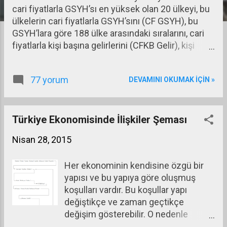
cari fiyatlarla GSYH’sı en yüksek olan 20 ülkeyi, bu
a
ülkelerin cari fiyatlarla GSYH’sını (CF GSYH), bu
r
GSYH’lara göre 188 ülke arasındaki sıralarını, cari
fiyatlarla kişi başına gelirlerini (CFKB Gelir), kişi
başına gelire göre 188 ülke arasındaki sıralarını ve
son olarak da insani gelişmişlik endeksinde 187
77 yorum
DEVAMINI OKUMAK IÇIN »
ülke arasındaki sıralarını gösteriyor. İkinci tablo ise
aynı şeyleri bu kez cari fiyatlarla değil satınalma
gücü paritesine göre gösteriyor (Buradaki analizde
ilk tabloyu kullanacağım. İkinci tabloyu
Türkiye Ekonomisinde İlişkiler Şeması
karşılaştırma amaçlı olarak sunuyorum.) Her iki
Nisan 28, 2015
tablo da 2014 yılı verileridir (kaynak: www.imf.org
ve http://hdr.undp.org/en/content/table-1-human-
Her ekonominin kendisine özgü bir
development-index-and-its-components )
yapısı ve bu yapıya göre oluşmuş
koşulları vardır. Bu koşullar yapı
değiştikçe ve zaman geçtikçe
değişim gösterebilir. O nedenle
ekonomik ilişkiler genelleştirilse bile