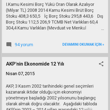
I.Kamu Kesimi Borç Yükü Oran Olarak Azalıyor
(Milyar TL) 2008 2014 Kamu Kesimi Brüt Borç
Stoku 408,3 650,5 İç Borç Stoku 295,8 443,6 Dış
Borç Stoku 112,5 206,9 TCMB Net Varlıkları 60,4
304,4 Kamu Varlıkları (Mevduat ve Menkul
Kıymetler) 41,5 77,4 İşsizlik Sigortası Fonu Net
Varlıkları 38,4 81,4 GSYH 950,5 1.749,8 Kamu
94 yorum
DEVAMINI OKUMAK IÇIN »
Kesimi Brüt Borç Stoku (%) 43,0 37,2 Kamu Kesimi
Net Borç Stoku (%) 28,2 10,7
AKP'nin Ekonomide 12 Yılı
Nisan 07, 2015
AKP, 3 Kasım 2002 tarihindeki genel seçimleri
kazanarak iktidar olduğu için ekonomiyi
yönetmeye başladığı 2002 yılsonunu başlangıç
olarak almak doğru olacaktır. Aşağıdaki tabloda
AKP’nin 2003 – 2014 yılları arasındaki 12 yıllık