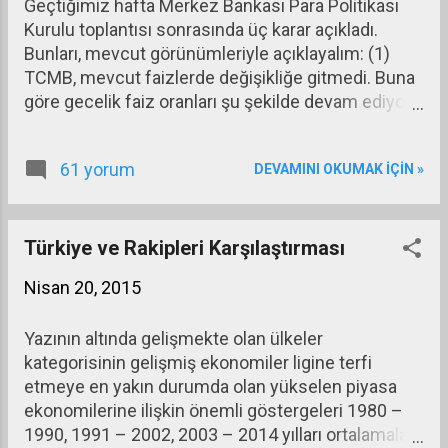
Geçtiğimiz hafta Merkez Bankası Para Politikası
Kurulu toplantısı sonrasında üç karar açıkladı.
Bunları, mevcut görünümleriyle açıklayalım: (1)
TCMB, mevcut faizlerde değişikliğe gitmedi. Buna
göre gecelik faiz oranları şu şekilde devam ediyor:
(a) TCMB’nin marjinal fonlama oranı (yani
bankalara gecelik repo [*] karşılığında borç verme
61 yorum
DEVAMINI OKUMAK IÇIN »
faiz oranı) yüzde 10,75. (b) TCMB’nin piyasa
yapıcısı bankalara [†] gecelik repo karşılığı borç
vermede uyguladığı faiz oranı yüzde 10,25. (c)
TCMB’nin bankalardan gecelik borç almakta
Türkiye ve Rakipleri Karşılaştırması
uyguladığı faiz oranı ise yüzde 7,25. Bir hafta vadeli
Nisan 20, 2015
repo ihalesiyle borç verme faiz oranı (politika faizi
olarak biliniyor) yüzde 7,50. Geç likidite penceresi
Yazının altında gelişmekte olan ülkeler
uygulamasında [‡] TCMB’nin borçlanma faiz oranı
kategorisinin gelişmiş ekonomiler ligine terfi
yüzde 0 ve borç verme faiz oranı yüzde 12,25.
etmeye en yakın durumda olan yükselen piyasa
ekonomilerine ilişkin önemli göstergeleri 1980 –
1990, 1991 – 2002, 2003 – 2014 yılları ortalamaları