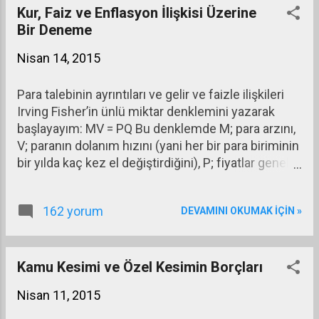
Türkiye 0,7 1,1 3.522
Kur, Faiz ve Enflasyon İlişkisi Üzerine
Bir Deneme
Nisan 14, 2015
Para talebinin ayrıntıları ve gelir ve faizle ilişkileri
Irving Fisher’in ünlü miktar denklemini yazarak
başlayayım: MV = PQ Bu denklemde M; para arzını,
V; paranın dolanım hızını (yani her bir para biriminin
bir yılda kaç kez el değiştirdiğini), P; fiyatlar genel
düzeyini, Q; ekonomideki fiziksel mal ve hizmet
miktarını gösteriyor.
162 yorum
DEVAMINI OKUMAK IÇIN »
Kamu Kesimi ve Özel Kesimin Borçları
Nisan 11, 2015