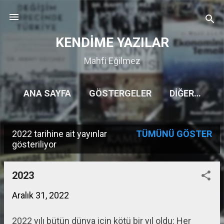
Ana içeriğe atla
KENDİME YAZILAR
Mahfi Eğilmez
ANA SAYFA
GÖSTERGELER
DIĞER…
2022 tarihine ait yayınlar
TÜMÜNÜ GÖSTER
K
gösteriliyor
a
y
2023
ı
Aralık 31, 2022
t
2022 yılı bütün dünya için kötü bir yıl oldu: Her
l