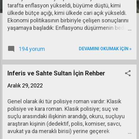
tarafta enflasyon yükseldi, büyüme düştü, kimi
a
ülkede bütçe açığı, kimi ülkede cari açık yükseldi.
r
Ekonomi politikasının birbiriyle çelişen sonuçlarını
yaşamaya başladık: Enflasyonu düşürmenin bedeli
büyümenin de düşmesi ya da büyümeyi yüksek
tutmaya çalışmanın bedeli yüksek enflasyon olarak
194 yorum
DEVAMINI OKUMAK IÇIN »
karşımıza çıktı. 2022’nin belki de tek olumlu yanı
bütün bu çelişkili gelişmelere karşılık işsizlik
oranlarının denetimden çıkmaması oldu. Türkiye
açısından da 2022 kötü bir yıldı. Son birkaç yıldır
Inferis ve Sahte Sultan İçin Rehber
her gelen yıl bir öncekinden kötü olduğu için
Aralık 29, 2022
önceki yıllar daha iyiymiş gibi hatırlanıyor. 2022 yılı
biterken atılan adımlar 2023 yılı ve özellikle de
Genel olarak iki tür polisiye roman vardır: Klasik
seçimden sonrası için büyük çapta olumsuz bir
polisiye ve kara roman. Klasik polisiye; suç ve
birikim yarattı. Bunu belki ilk altı ayda o kadar fazla
suçlu arasındaki ilişkinin arandığı, okuru, suçluyu
hissetmeyeceğiz ama yılın ikinci yarısında bütün
araştıran kişinin (dedektif, polis, komiser, savcı,
bu adımların etkisini omuzlarımızda hissetmeye
avukat ya da meraklı birisi) yerine geçerek
başlayacağız. Yapılan asgari ücret artışı, yaşanan
düşünmeye zorlayan roman türüdür. Bu türün en