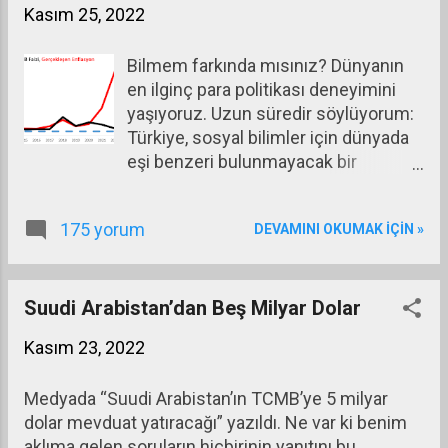
Kasım 25, 2022
vadede kolay değildir, yeni yatırımlar
gerektirir. O zaman faizi artırarak
Bilmem farkında mısınız? Dünyanın
insanların ellerindeki parayı
en ilginç para politikası deneyimini
harcamayıp tasarruf etmesini
yaşıyoruz. Uzun süredir söylüyorum:
sağlamak yani talebi kısmak gerekir.
Türkiye, sosyal bilimler için dünyada
Maliyet enflasyonu; üretimde
eşi benzeri bulunmayacak bir
kullanılan faktörlerin ve girdilerin
laboratuvardır. Enflasyonun
fiyatlarının artmasıyla oluşur. Ücretler,
yükseldiği bir ortamda Merkez
kiralar, faizler ya da girdi olarak
175 yorum
DEVAMINI OKUMAK IÇIN »
Bankasının (TCMB), politika faizini
kullanılan petrol, doğal gaz, elektrik,
Eylül 2021’de yüzde 19’dan başlayıp
hammadde, yarı mamul maddelerin
tedricen indirerek Kasım 2022’de
fiyatları artmışsa maliyetler artmaya,
yüzde 9’a getirmesi mesela müthiş
Suudi Arabistan’dan Beş Milyar Dolar
fiyatlara yansımaya ve dolayısıyla
bir deneyim. Bunu dünyanın hiçbir
enflasyonu yükseltmeye başlar.
Kasım 23, 2022
yerinde göremez, yaşayamaz ve
Maliyet enflasyonunu önlemek bir
gözlemleyemezsiniz. Gelin bu
ölçüde bizim eli...
Medyada “Suudi Arabistan’ın TCMB’ye 5 milyar
konuyu en başından teoriden başlayıp
dolar mevduat yatıracağı” yazıldı. Ne var ki benim
uygulamaya doğru adım adım
aklıma gelen soruların hiçbirinin yanıtını bu