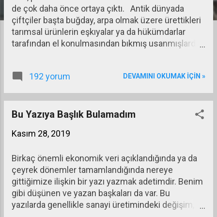
de çok daha önce ortaya çıktı. Antik dünyada
a
çiftçiler başta buğday, arpa olmak üzere ürettikleri
r
tarımsal ürünlerin eşkıyalar ya da hükümdarlar
tarafından el konulmasından bıkmış usanmışlardı.
Bu ürünleri çuvallara koyup tapınaklara emanet
etmeye başladılar. Mallarını, ihtiyaç oluncaya kadar
192 yorum
DEVAMINI OKUMAK IÇIN »
tapınaklara emanet etmelerinin onlara iki önemli
avantajı oluyordu: (1) Tapınaklar tanrıların evi olarak
kabul edilip kutsal sayıldığı için kimse içeri zorla
girip bu mallara el koyamıyordu. (2) Tapınaklarda
Bu Yazıya Başlık Bulamadım
görevli rahipler dönemin en iyi yetişmiş, okuma
Kasım 28, 2019
yazma ve ölçü, hesap bilen kişileri olduğu için
tapınağa getirilen tahılları tartıyor, ölçüyor ve kayda
Birkaç önemli ekonomik veri açıklandığında ya da
geçiyorlardı. Böylece tapınağa teslim edilen malın
çeyrek dönemler tamamlandığında nereye
aynen geri alınmasında hiçbir tartışmaya yer
gittiğimize ilişkin bir yazı yazmak adetimdir. Benim
kalmıyordu.
gibi düşünen ve yazan başkaları da var. Bu
yazılarda genellikle sanayi üretimindeki değişim,
kapasite kullanımındaki farklar, cari açık, bütçe