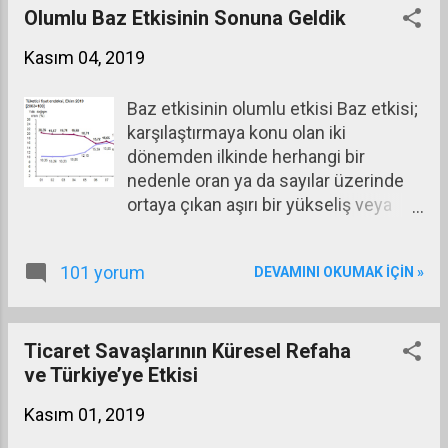
Merkez Bankası’nın bankaları
Olumlu Baz Etkisinin Sonuna Geldik
fonlamada uyguladığı faiz oranlarının
Kasım 04, 2019
düşürülmesi bir yandan da piyasadaki
orta – uzun vadeli tahvilerin Merkez
Baz etkisinin olumlu etkisi Baz etkisi;
Bankası tarafından satın alınarak
karşılaştırmaya konu olan iki
karşılığında para verilmesi yoluyla
dönemden ilkinde herhangi bir
uygulandı. Aşağıdaki iki grafikten
nedenle oran ya da sayılar üzerinde
soldaki ABD Merkez Bankasının (Fed)
ortaya çıkan aşırı bir yükseliş veya
bankaları fonlarken uyguladığı faiz
düşüşün karşılaştırılan dönemlerin
oranındaki (Fed’s Fund Rate) değişimi,
sonuçları üzerinde yarattığı etkidir. Bu
sağdaki ise Fed’in piyasadaki tahvilleri
101 yorum
DEVAMINI OKUMAK IÇIN »
etki bir sonraki döneme ilişkin
satın alıp karşılığında piyasaya para
karşılaştırmada ortadan kaybolabilir.
vermesi sonucu bilançosunun
Baz etkisini bu yılın Eylül ayı
aktifindeki artışı gösteriyor.
enflasyonunu geçen yılın Eylül ayı
Ticaret Savaşlarının Küresel Refaha
enflasyonuyla karşılaştırarak
ve Türkiye’ye Etkisi
açıklamaya çalışalım. Geçen yıl
Kasım 01, 2019
yaşanan kur artışları sonucu Eylül
ayında aylık enflasyonun yüzde 6,30