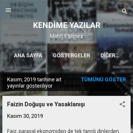
Ana içeriğe atla
KENDİME YAZILAR
Mahfi Eğilmez
ANA SAYFA
GÖSTERGELER
DIĞER…
Kasım, 2019 tarihine ait
TÜMÜNÜ GÖSTER
K
yayınlar gösteriliyor
a
y
Faizin Doğuşu ve Yasaklanışı
ı
Kasım 30, 2019
t
Faiz, parasal ekonomiden de tek tanrılı dinlerden
l