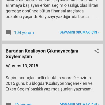
büyütürken bir yandan da nüfus artışını frenleyen
alınmaya başlayan erken seçim olasılığı, olasılıktan
önlemlere başvurması Çin’in kişi başına gelirini
gerçeğe dönünce bütün finansal araçlarda
benzer ekonomilere göre daha hızla artırmasına
bozulma yaşandı. Bu yazıyı yazdığımda borsa
yol açtı. Çin’in kişi başına geliri 2002 yılında 1.133
açılmamıştı. Açılınca BIST 100 endeksinde de hızlı
Dolardı...
bir düşüş yaşanmasını bekliyorum. Bu yılın
104 yorum
DEVAMINI OKUMAK IÇIN »
başından beri oluşan gelişmeler sonucunda
yaşanan kayıplar şöyle.
Buradan Koalisyon Çıkmayacağını
Söylemiştim
Ağustos 13, 2015
Seçim sonuçları belli olduktan sonra 9 Haziran
2015 günü bu blogda ‘Koalisyon Seçenekleri ve
Erken Seçim’ başlıklı yazımda şunları yazmışım:
40 yorum
DEVAMINI OKUMAK IÇIN »