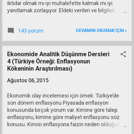
iktidar olmak mı iyi muhalefette kalmak mı iyi
yanıtlamak zorlaşıyor. Eldeki verileri ve bilgileri
sıralayalım ve buna göre durum tespiti yapalım.
Önce kısaca siyasal duruma, jeopolitik risklere,
143 yorum
DEVAMINI OKUMAK IÇIN »
terör meselesine ve dünya konjonktürüne
bakalım.
Ekonomide Analitik Düşünme Dersleri
4 (Türkiye Örneği: Enflasyonun
Kökeninin Araştırılması)
Ağustos 06, 2015
Ekonomik olay incelemesi için örnek: Türkiye’de
son dönem enflasyonu Piyasada enflasyon
konusunda birçok yorum var. Kimine göre talep
enflasyonu, kimine göre maliyet enflasyonu söz
konusu. Kimisi enflasyona faizin neden olduğunu,
kimisi dövizdeki artışın neden olduğunu anlatıyor.