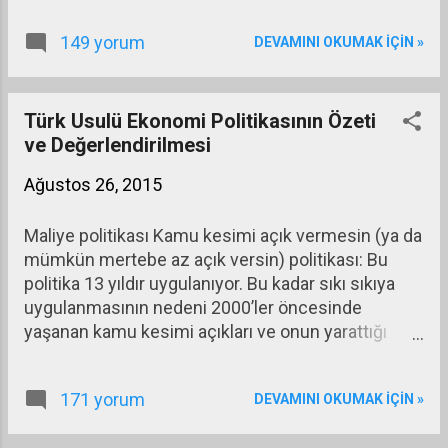
İngiltere, Japonya gibi) ekonomi bizim
149 yorum
DEVAMINI OKUMAK IÇIN »
ekonomiden çok daha iyiye gidiyor olabilir.
Türk Usulü Ekonomi Politikasının Özeti
ve Değerlendirilmesi
Ağustos 26, 2015
Maliye politikası Kamu kesimi açık vermesin (ya da
mümkün mertebe az açık versin) politikası: Bu
politika 13 yıldır uygulanıyor. Bu kadar sıkı sıkıya
uygulanmasının nedeni 2000’ler öncesinde
yaşanan kamu kesimi açıkları ve onun yarattığı
borçlanma artışının 2001 krizini yaratmış olması.
Siyasal iktidar, bu açığın kendisini iktidara taşıyan
171 yorum
DEVAMINI OKUMAK IÇIN »
neden olduğunu bildiği için aynı nedenle iktidarı
kaybetmemek için kamu kesimine açık