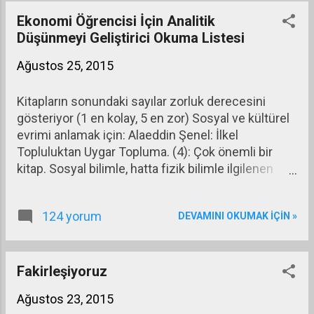
verdirtmemeye çabalıyor. Oysa özellikle
büyümenin düştüğü son dönemde kamu kesimi
Ekonomi Öğrencisi İçin Analitik
açığı verdirmeyen politika uygulaması, içinden
Düşünmeyi Geliştirici Okuma Listesi
geçtiğimiz sıkıntıların büyümesine yol açıyor.
Ağustos 25, 2015
Kitapların sonundaki sayılar zorluk derecesini
gösteriyor (1 en kolay, 5 en zor) Sosyal ve kültürel
evrimi anlamak için: Alaeddin Şenel: İlkel
Topluluktan Uygar Topluma. (4): Çok önemli bir
kitap. Sosyal bilimle, hatta fizik bilimle ilgilenen
herkes için temel kitaplardan birisi. Gordon Childe,
Kendini Yaratan İnsan (4): Eski ama yine çok
124 yorum
DEVAMINI OKUMAK IÇIN »
önemli bir kitap.
Fakirleşiyoruz
Ağustos 23, 2015