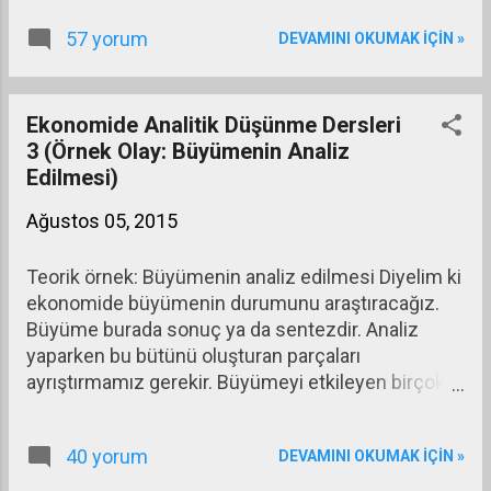
Benim bu konuyu nasıl analiz ettiğimi 14. Ocak
57 yorum
DEVAMINI OKUMAK IÇIN »
2015 günlü ‘Talep Enflasyonu mu Var Maliyet
Enflasyonu mu?’ başlıklı yazımı buraya alarak
göstereyim. Önce enflasyonu, sonra talep ve
maliyet enflasyonunu tanımlayarak başlamışım
Ekonomide Analitik Düşünme Dersleri
analize. Bu tanımları yapmak çok önemli çünkü
3 (Örnek Olay: Büyümenin Analiz
neye baktığımızı neyi aradığımızı bilmezsek olayı
Edilmesi)
analiz edemeyiz. Konuyu ne kadar iyi bilirsek
Ağustos 05, 2015
bilelim bir olayı analiz etmeden önce onun
tanımına bir kez daha bakmakta yarar var.
Teorik örnek: Büyümenin analiz edilmesi Diyelim ki
ekonomide büyümenin durumunu araştıracağız.
Büyüme burada sonuç ya da sentezdir. Analiz
yaparken bu bütünü oluşturan parçaları
ayrıştırmamız gerekir. Büyümeyi etkileyen birçok
parça söz konusudur. En basit denklemle
başlayalım. Gayrısafi yurtiçi hasılanın (GSYH)
40 yorum
DEVAMINI OKUMAK IÇIN »
harcamalar açısından yazılışı şu denklemle ifade
ediliyor: Y = C + I + G + (X – M) (Bu denklemde Y =