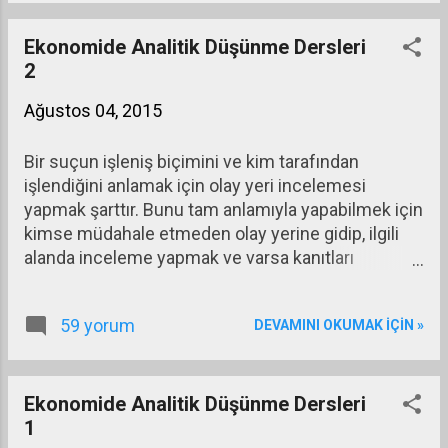
GSYH, C = Tüketim, I = Yatırım, G = Kamu
harcamaları, (X – M) de ihracat - ithalat farkını
Ekonomide Analitik Düşünme Dersleri
gösteriyor.)
2
Ağustos 04, 2015
Bir suçun işleniş biçimini ve kim tarafından
işlendiğini anlamak için olay yeri incelemesi
yapmak şarttır. Bunu tam anlamıyla yapabilmek için
kimse müdahale etmeden olay yerine gidip, ilgili
alanda inceleme yapmak ve varsa kanıtları
toplamak gerekir. Olay yeri incelemesi yapacak
olan dedektif ve/veya adli tabip çok dikkatli ve titiz
59 yorum
DEVAMINI OKUMAK IÇIN »
davranmalıdır. Ayrıca kendisini ön yargılardan
kurtarmış olmalı ve analitik bakış açısına sahip
olmalıdır. Ne kadar çabalanırsa çabalansın hiç bir iz
bırakmayacak şekilde bir mükemmellikle
Ekonomide Analitik Düşünme Dersleri
gerçekleştirilmiş suç eylemi yok denecek kadar
1