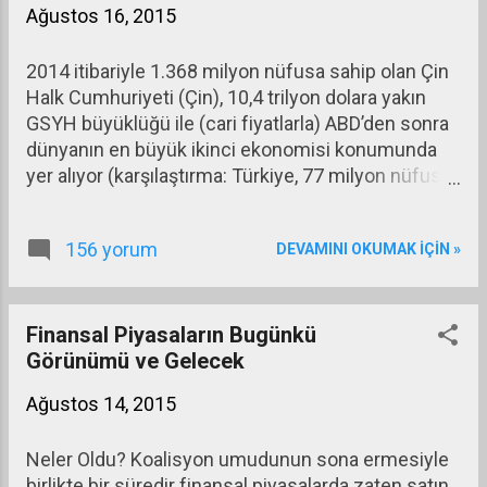
Ağustos 16, 2015
2014 itibariyle 1.368 milyon nüfusa sahip olan Çin
Halk Cumhuriyeti (Çin), 10,4 trilyon dolara yakın
GSYH büyüklüğü ile (cari fiyatlarla) ABD’den sonra
dünyanın en büyük ikinci ekonomisi konumunda
yer alıyor (karşılaştırma: Türkiye, 77 milyon nüfus
ve 800 milyar dolar GSYH ile 17. büyük ekonomi
olarak görünüyor.) 2014 yılı itibariyle Çin’de kişi
156 yorum
DEVAMINI OKUMAK IÇIN »
başına düşen gelir 7.589 Dolar düzeyinde
bulunuyor. Bu kişi başına gelir tutarı, Çin’i, üst – orta
gelirli ekonomiler arasına sokuyor (karşılaştırma:
aynı kategoride yer alan Türkiye, 2014 sonu
Finansal Piyasaların Bugünkü
itibariyle 10.784 Dolar kişi başına gelire sahip
Görünümü ve Gelecek
görünüyor.) Çin ekonomisi son 30 – 40 yılda hızlı
Ağustos 14, 2015
bir büyüme gösterdi ve bunun sonucunda da
gerek GSYH’sını gerekse kişi başına gelirini hızla
Neler Oldu? Koalisyon umudunun sona ermesiyle
artırarak refahını yükseltti. Bir yandan GSYH’sını
birlikte bir süredir finansal piyasalarda zaten satın