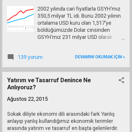
2002 yılında cari fiyatlarla GSYH’mız
350,5 milyar TL idi. Bunu 2002 yılının
ortalama USD kuru olan 1,517’ye
böldüğümüzde Dolar cinsinden
GSYH’mız 231 milyar USD olarak
buluyorduk. Bu GSYH düzeyinde kişi
başına gelirimiz de 3.492 USD
139 yorum
DEVAMINI OKUMAK IÇIN »
ediyordu. 2002 yılından sonra
Türkiye’nin GSYH’sı hem TL hem de
USD cinsinden artış gösterdi.
Yalnızca küresel krizin ilk darbesini
Yatırım ve Tasarruf Denince Ne
yediğimiz 2009 yılında Dolar
Anlıyoruz?
cinsinden GSYH’mız düşüş gösterdi.
Ağustos 22, 2015
Bu düşüş sonrasında Dolar cinsinden
GSYH artışı, hız keserek de olsa 2014
Sokak diliyle ekonomi dili arasındaki fark Yanlış
yılına kadar devam etti. 2014 yılında
anlayıp yanlış kullandığımız ekonomik terimler
GSYH’mız dolar cinsinden 823 milyar
arasında yatırım ve tasarruf en başta gelenlerdir.
USD’den 800 milyar USD’ye geriledi.