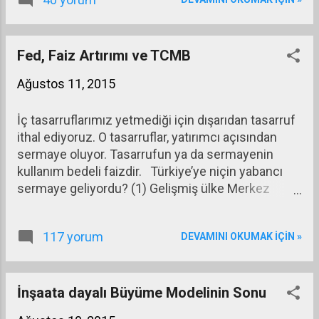
Fed, Faiz Artırımı ve TCMB
Ağustos 11, 2015
İç tasarruflarımız yetmediği için dışarıdan tasarruf
ithal ediyoruz. O tasarruflar, yatırımcı açısından
sermaye oluyor. Tasarrufun ya da sermayenin
kullanım bedeli faizdir. Türkiye’ye niçin yabancı
sermaye geliyordu? (1) Gelişmiş ülke Merkez
Bankaları para dağıttığı için (Bir zamanlar Fed,
şimdilerde AMB, İngiltere MB ve Japonya MB)
117 yorum
DEVAMINI OKUMAK IÇIN »
likidite bolluğu tavan yapmıştı. (2) Bizim borsa hızlı
değerleniyor, iyi getiri vaad ediyordu. (3) Bizde
faizler yüksekti (yabancı açısından kendi
ülkesindeki enflasyon önemli olduğundan bizden
İnşaata dayalı Büyüme Modelinin Sonu
elde ettiği reel faiz yüksekti.) (4) Yabancı yatırımcı