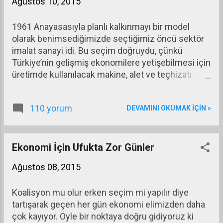
Ağustos 10, 2015
kendi ülkesindeki sıfır dolayındaki faiz ve sıfıra
yakın risk yerine yüksek reel faiz ve yüksek riski
1961 Anayasasıyla planlı kalkınmayı bir model
tercih ediyordu.
olarak benimsediğimizde seçtiğimiz öncü sektör
imalat sanayi idi. Bu seçim doğruydu, çünkü
Türkiye’nin gelişmiş ekonomilere yetişebilmesi için
üretimde kullanılacak makine, alet ve teçhizatı
üretmesi gerekiyordu. Ya söz konusu makine, alet
ve teçhizatı ithal ederek onlarla üretim yapacaktık
110 yorum
DEVAMINI OKUMAK IÇIN »
ya da o makine, alet ve teçhizatı da burada
üreterek iki aşamalı büyüme etkisi yaratacaktık.
Türkiye, ikinci yolu seçmişti. O zamanın sloganı
‘kalkınmamızın lokomotifi imalat sanayi olacaktır’
Ekonomi İçin Ufukta Zor Günler
biçimindeydi.
Ağustos 08, 2015
Koalisyon mu olur erken seçim mi yapılır diye
tartışarak geçen her gün ekonomi elimizden daha
çok kayıyor. Öyle bir noktaya doğru gidiyoruz ki