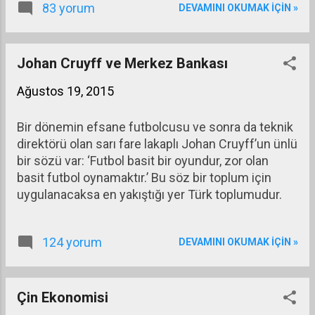
83 yorum
DEVAMINI OKUMAK IÇIN »
olarak bir kur belirlenir ve açıklanır. Bu kurun
değişmesi artık ancak hükümetin veya
yetkilendirdiği takdirde Merkez Bankasının
kararıyla olur. Yetkili makam, bu kurun artık
Johan Cruyff ve Merkez Bankası
sürdürülemeyeceğini görüyorsa o zaman paranın
Ağustos 19, 2015
dış değerini düşürme kararı alır ve yeni bir kur
belirler (örneğin 1 USD = 1,75 TL gibi.)
Bir dönemin efsane futbolcusu ve sonra da teknik
direktörü olan sarı fare lakaplı Johan Cruyff’un ünlü
bir sözü var: ‘Futbol basit bir oyundur, zor olan
basit futbol oynamaktır.’ Bu söz bir toplum için
uygulanacaksa en yakıştığı yer Türk toplumudur.
124 yorum
DEVAMINI OKUMAK IÇIN »
Çin Ekonomisi