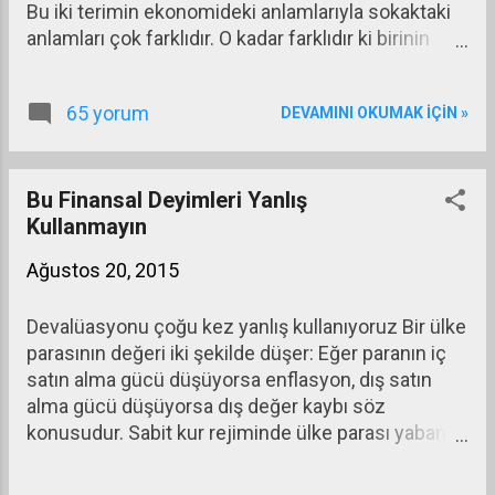
Bu iki terimin ekonomideki anlamlarıyla sokaktaki
Buna paralel olarak kişi başına
anlamları çok farklıdır. O kadar farklıdır ki birinin
gelirimizde de aynı gerileme ortaya
tasarruf dediğine öteki yatırım der.
çıktı.
65 yorum
DEVAMINI OKUMAK IÇIN »
Bu Finansal Deyimleri Yanlış
Kullanmayın
Ağustos 20, 2015
Devalüasyonu çoğu kez yanlış kullanıyoruz Bir ülke
parasının değeri iki şekilde düşer: Eğer paranın iç
satın alma gücü düşüyorsa enflasyon, dış satın
alma gücü düşüyorsa dış değer kaybı söz
konusudur. Sabit kur rejiminde ülke parası yabancı
paralar karşısında belirli bir değer olarak belirlenir
ve bu değer ilan edilir. Örneğin 1 USD = 1,5 TL