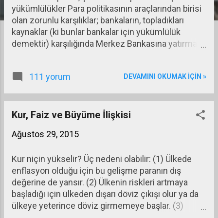
yükümlülükler Para politikasının araçlarından birisi
a
olan zorunlu karşılıklar; bankaların, topladıkları
r
kaynaklar (ki bunlar bankalar için yükümlülük
demektir) karşılığında Merkez Bankasına yatırmak
zorunda oldukları miktarları ifade eder. TCMB’nin
zorunlu karşılığa tabi tuttuğu yükümlülükler
111 yorum
DEVAMINI OKUMAK IÇIN »
şunlardır: (1) Mevduat ve katılım fonları, (2) Repo
işlemlerinden sağlanan fonlar, (3) Kullanılan
krediler (Hazine garantisiyle sağlananlar dışında
kalanlar), (4) İhraç edilen menkul kıymetler (net),
Kur, Faiz ve Büyüme İlişkisi
(5) Sermaye hesaplamasına dahil edilmeyen
Ağustos 29, 2015
borçlanma araçları, (6) Yurtdışı merkeze
yükümlülükler (net), (7) Kredi kartı ödemelerinden
Kur niçin yükselir? Üç nedeni olabilir: (1) Ülkede
borçlar.
enflasyon olduğu için bu gelişme paranın dış
değerine de yansır. (2) Ülkenin riskleri artmaya
başladığı için ülkeden dışarı döviz çıkışı olur ya da
ülkeye yeterince döviz girmemeye başlar. (3)
Rezerv para sahibi ülkelerde (ABD, Euro Bölgesi,