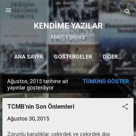
Ana içeriğe atla
KENDİME YAZILAR
Mahfi Eğilmez
ANA SAYFA
GÖSTERGELER
DIĞER…
Ağustos, 2015 tarihine ait
TÜMÜNÜ GÖSTER
K
yayınlar gösteriliyor
a
y
TCMB'nin Son Önlemleri
ı
Ağustos 30, 2015
t
Zorunlu karşılıklar, çekirdek ve çekirdek dışı
l