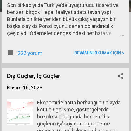
Son birkaç yılda Türkiye’de uyuşturucu ticareti ve
a
benzeri birçok illegal faaliyet adeta tavan yaptı.
r
Bunlarla birlikte yeniden büyük çıkış yaşayan bir
başka olay da Ponzi oyunu denen dolandırıcılık
çeşidiydi. Ödemeler dengesindeki net hata ve
noksan kalemi yani nereden geldiği ve nereye
gittiği bilinmeyen paraların yazıldığı kalem, 2022
222 yorum
DEVAMINI OKUMAK IÇIN »
yılında yaklaşık 26 milyar dolar fazla vermişti. Bu
miktar 5 – 6 milyar dolar olsa anket hataları,
ihracatçının dışarıda tuttuğu paralar, zaman
farklılığı nedeniyle henüz yurda getirilip hesaplara
Dış Güçler, İç Güçler
girmemiş paralar diyerek açıklamak mümkün
Kasım 16, 2023
olabilirdi. Ama 26 milyar dolar, söz konusu yılın cari
açığının (49,1 milyar dolar) yarısından fazlası
Ekonomide hatta herhangi bir olayda
olduğundan bu açıklamaların ötesinde bir şeyler
kötü bir gelişme, göstergelerde
olduğunu tahmin etmek için kâhin olmaya gerek
bozulma olduğunda hemen ‘dış
yok. Bu konular hiç araştırılmadı, bilerek, isteyerek
güçlerin işi’ söylemini gündeme
zamanın, üzerini örtmesine terk edildi. Oysa bu
getiririz. Genel bakışımız hata ya da