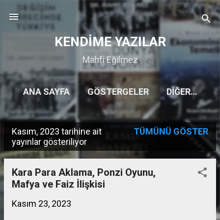
Ana içeriğe atla
KENDİME YAZILAR
Mahfi Eğilmez
ANA SAYFA
GÖSTERGELER
DIĞER…
Kasım, 2023 tarihine ait
TÜMÜNÜ GÖSTER
K
yayınlar gösteriliyor
a
y
Kara Para Aklama, Ponzi Oyunu,
Mafya ve Faiz İlişkisi
ı
t
Kasım 23, 2023
l