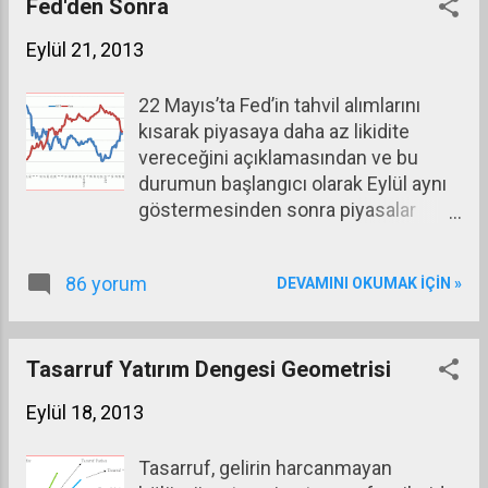
demektir.
Fed'den Sonra
Eylül 21, 2013
22 Mayıs’ta Fed’in tahvil alımlarını
kısarak piyasaya daha az likidite
vereceğini açıklamasından ve bu
durumun başlangıcı olarak Eylül aynı
göstermesinden sonra piyasalar
dalgalanmaya başladı. O tarihten
sonra ortaya çıkan olayları ve bunlara
86 yorum
DEVAMINI OKUMAK IÇIN »
bağlı olarak BIST 100 endeksinde
(mavi çizgi) ve gösterge tahvil
faizinde (kırmızı çizgi) yaşanan
gelişmeleri aşağıdaki tablo ve
Tasarruf Yatırım Dengesi Geometrisi
grafikten izleyebilirsiniz.
Eylül 18, 2013
Tasarruf, gelirin harcanmayan