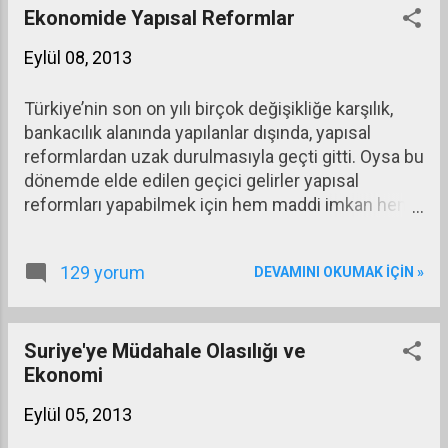
Ekonomide Yapısal Reformlar
Eylül 08, 2013
Türkiye’nin son on yılı birçok değişikliğe karşılık,
bankacılık alanında yapılanlar dışında, yapısal
reformlardan uzak durulmasıyla geçti gitti. Oysa bu
dönemde elde edilen geçici gelirler yapısal
reformları yapabilmek için hem maddi imkan hem
de zaman kazandırmıştı. Ne yazık ki bu büyük
fırsatı kullanamadık ve mevcut durumu parlak
129 yorum
DEVAMINI OKUMAK IÇIN »
göstermeyi temel sorunları çözmeye tercih ettik.
Suriye'ye Müdahale Olasılığı ve
Ekonomi
Eylül 05, 2013