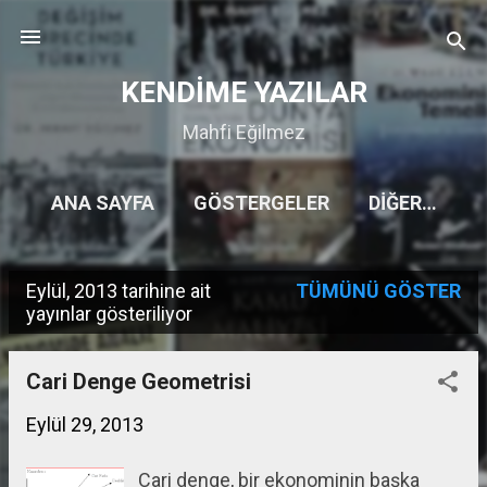
Ana içeriğe atla
KENDİME YAZILAR
Mahfi Eğilmez
ANA SAYFA
GÖSTERGELER
DIĞER…
Eylül, 2013 tarihine ait
TÜMÜNÜ GÖSTER
K
yayınlar gösteriliyor
a
y
Cari Denge Geometrisi
ı
Eylül 29, 2013
t
Cari denge, bir ekonominin başka
l