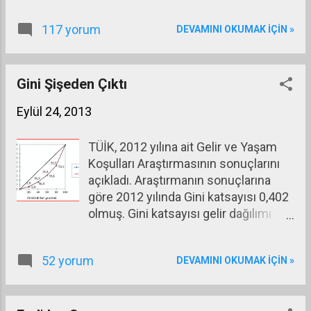
hesaplanan kurdur. Bize nominal döviz kurunun
117 yorum
DEVAMINI OKUMAK IÇIN »
hangi oranda gerçekçi olduğunu gösterir.
Gini Şişeden Çıktı
Eylül 24, 2013
TÜİK, 2012 yılına ait Gelir ve Yaşam
Koşulları Araştırmasının sonuçlarını
açıkladı. Araştırmanın sonuçlarına
göre 2012 yılında Gini katsayısı 0,402
olmuş. Gini katsayısı gelir dağılımı
eşitliğini ölçmeye yarayan bir katsayı.
0 ile 1 arasında değer alıyor. 1’e ne
52 yorum
DEVAMINI OKUMAK IÇIN »
kadar yakınsa gelir dağılımı o kadar
bozuk, 0’a ne kadar yakınsa gelir
dağılımı o kadar eşitliğe yaklaşıyor