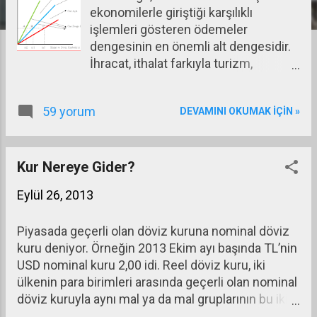
ekonomilerle giriştiği karşılıklı
a
işlemleri gösteren ödemeler
r
dengesinin en önemli alt dengesidir.
İhracat, ithalat farkıyla turizm,
taşımacılık gibi diğer döviz kazandırıcı
veya kaybettirici işlemleri gösterir.
59 yorum
DEVAMINI OKUMAK IÇIN »
Kur Nereye Gider?
Eylül 26, 2013
Piyasada geçerli olan döviz kuruna nominal döviz
kuru deniyor. Örneğin 2013 Ekim ayı başında TL’nin
USD nominal kuru 2,00 idi. Reel döviz kuru, iki
ülkenin para birimleri arasında geçerli olan nominal
döviz kuruyla aynı mal ya da mal gruplarının bu iki
ülkede geçerli satış fiyatlarının karşılaştırılmasıyla