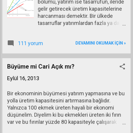
bölümü, yatırım ise tasarrufun, ileride
gelir getirecek üretim kapasitelerine
harcanması demektir. Bir ülkede
tasarruflar yatırımlardan fazla ya da
yatırımlara eşitse o ülkede dış
borçlanmaya gerek kalmaz. Eğer
111 yorum
DEVAMINI OKUMAK IÇIN »
tasarruflar yatırımlardan düşükse o
zaman dışarıdan tasarruf ithali
gerekir.
Büyüme mi Cari Açık mı?
Eylül 16, 2013
Bir ekonominin büyümesi yatırım yapmasına ve bu
yolla üretim kapasitesini artırmasına bağlıdır.
Yalnızca 100 ekmek üreten hayali bir ekonomi
düşünelim. Diyelim ki bu ekmekleri üreten iki fırın
var ve bu fırınlar yüzde 80 kapasiteyle çalışarak
50’şer ekmek üretiyor. Ekmeklerin fiyatının 1 TL