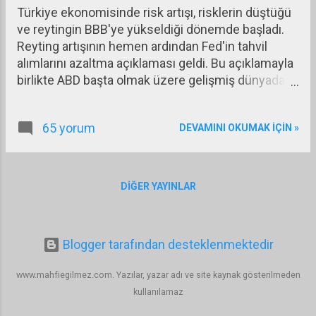
Türkiye ekonomisinde risk artışı, risklerin düştüğü
ve reytingin BBB'ye yükseldiği dönemde başladı.
Reyting artışının hemen ardından Fed'in tahvil
alımlarını azaltma açıklaması geldi. Bu açıklamayla
birlikte ABD başta olmak üzere gelişmiş dünyada
faizlerde ve borsalarda yukarı yönlü bir
hareketlenme başladı. Draghi'nin faizleri uzun süre
65 yorum
DEVAMINI OKUMAK IÇIN »
düşük tutacaklarını açıklamasına karşın Avrupa
piyasalarında faiz artışı devam etti. Bu gelişmeler,
yükselen piyasa ekonomileri başta olmak üzere
gelişme yolundaki ekonomilerde olumsuz etkiler
DIĞER YAYINLAR
yarattı. Bu ekonomilerden yabancı kaynak
çıkışlarıyla birlikte kurlarda artış, borsa
endekslerinde düşüş ve faizlerde artış görülmeye
Blogger tarafından desteklenmektedir
başladı. Türkiye, bu değişimden en fazla etkilenen
ekonomilerin başında geliyor.
www.mahfiegilmez.com. Yazılar, yazar adı ve site kaynak gösterilmeden
kullanılamaz