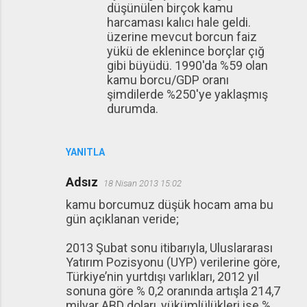
düşünülen birçok kamu
harcaması kalıcı hale geldi.
üzerine mevcut borcun faiz
yükü de eklenince borçlar çığ
gibi büyüdü. 1990'da %59 olan
kamu borcu/GDP oranı
şimdilerde %250'ye yaklaşmış
durumda.
YANITLA
Adsız
18 Nisan 2013 15:02
kamu borcumuz düşük hocam ama bu
gün açıklanan veride;
2013 Şubat sonu itibarıyla, Uluslararası
Yatırım Pozisyonu (UYP) verilerine göre,
Türkiye’nin yurtdışı varlıkları, 2012 yıl
sonuna göre % 0,2 oranında artışla 214,7
milyar ABD doları, yükümlülükleri ise %