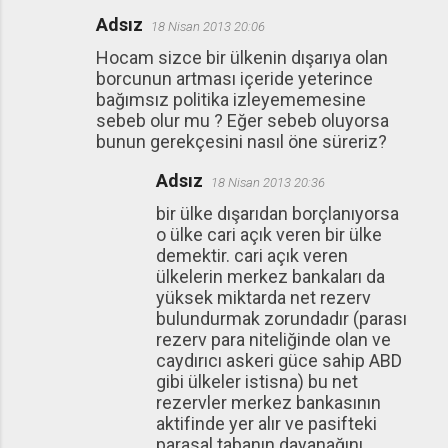
Adsız
18 Nisan 2013 20:06
Hocam sizce bir ülkenin dışarıya olan
borcunun artması içeride yeterince
bağımsız politika izleyememesine
sebeb olur mu ? Eğer sebeb oluyorsa
bunun gerekçesini nasıl öne süreriz?
Adsız
18 Nisan 2013 20:36
bir ülke dışarıdan borçlanıyorsa
o ülke cari açık veren bir ülke
demektir. cari açık veren
ülkelerin merkez bankaları da
yüksek miktarda net rezerv
bulundurmak zorundadır (parası
rezerv para niteliğinde olan ve
caydırıcı askeri güce sahip ABD
gibi ülkeler istisna) bu net
rezervler merkez bankasının
aktifinde yer alır ve pasifteki
parasal tabanın dayanağını