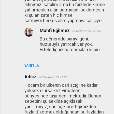
altınımızı satalım ama bu faizlerle kimse
yatırımcıdan altın satmasını beklemesin
ki şu an zaten hiç kimse
satmıyor.herkes alım yapmaya çalışıyor.
Mahfi Eğilmez
21 Nisan 2013 22:55
Bu dönemde parayı gönül
huzuruyla yatırcak yer yok.
Ertelediğniz harcamaları yapın.
YANITLA
Adsız
20 Nisan 2013 21:06
Hocam bir ülkenin cari açığı ne kadar
yüksek olursa kriz virüslerini
bünyesinde taşır denilmektedir. Bunun
sebebini şu şekilde açıklasak
yanılırmıyız; cari açık ürettiğimizden
fazla tüketmek olduğundan bu fazladan