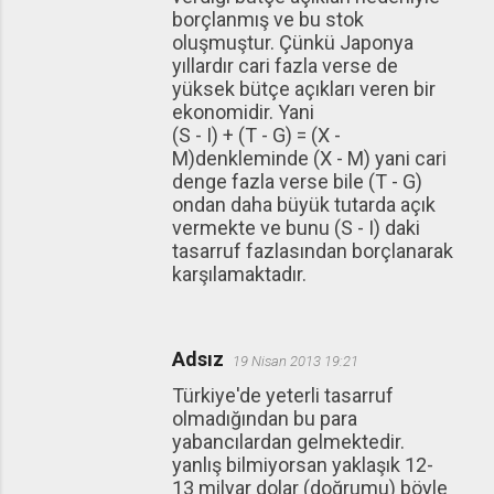
borçlanmış ve bu stok
oluşmuştur. Çünkü Japonya
yıllardır cari fazla verse de
yüksek bütçe açıkları veren bir
ekonomidir. Yani
(S - I) + (T - G) = (X -
M)denkleminde (X - M) yani cari
denge fazla verse bile (T - G)
ondan daha büyük tutarda açık
vermekte ve bunu (S - I) daki
tasarruf fazlasından borçlanarak
karşılamaktadır.
Adsız
19 Nisan 2013 19:21
Türkiye'de yeterli tasarruf
olmadığından bu para
yabancılardan gelmektedir.
yanlış bilmiyorsan yaklaşık 12-
13 milyar dolar (doğrumu) böyle