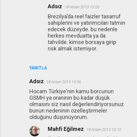
Adsız
18 Nisan 2013 13:20
Brezilya'da reel faizler tasarruf
sahiplerini ve yatırımcıları tatmin
edecek düzeyde. bu nedenle
herkes mevduatta ya da
tahvilde. kimse borsaya girip
risk almak istemiyor.
YANITLA
Adsız
18 Nisan 2013 10:06
Hocam Türkiye'nin kamu borcunun
GSMH ya oranının bu kadar düşük
olmasını siz nasıl değerlendiriyorsunuz
bunun nedeninin özelleştirmeler
olduğunu düşünüyorum.
Mahfi Eğilmez
18 Nisan 2013 10:12