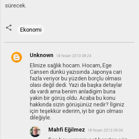
sürecek.
Ekonomi
Unknown
18 Nisan 2013 08:24
Y
Elinize sağlık hocam. Hocam, Ege
o
Cansen dünkü yazısında Japonya cari
r
fazla veriyor bu yüzden borçlu olması
u
olası değil dedi. Yazi da başka detaylar
da vardı ama benim anladigim buna
m
yakin bir görüş oldu. Acaba bu konu
l
hakkında sizin görüşünüz nedir? İlginiz
a
için teşekkür ederim, iyi bir gün olması
dileğiyle.
r
Mahfi Eğilmez
18 Nisan 2013 09:04