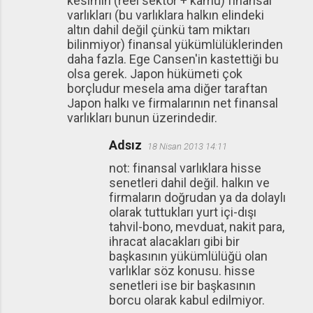
kesimin (reel sektör + kamu) finansal
varlıkları (bu varlıklara halkın elindeki
altın dahil değil çünkü tam miktarı
bilinmiyor) finansal yükümlülüklerinden
daha fazla. Ege Cansen'in kastettiği bu
olsa gerek. Japon hükümeti çok
borçludur mesela ama diğer taraftan
Japon halkı ve firmalarının net finansal
varlıkları bunun üzerindedir.
Adsız
18 Nisan 2013 14:11
not: finansal varlıklara hisse
senetleri dahil değil. halkın ve
firmaların doğrudan ya da dolaylı
olarak tuttukları yurt içi-dışı
tahvil-bono, mevduat, nakit para,
ihracat alacakları gibi bir
başkasının yükümlülüğü olan
varlıklar söz konusu. hisse
senetleri ise bir başkasının
borcu olarak kabul edilmiyor.