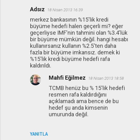
Adsız
18 Nisan 2013 16:39
merkez bankasının %15'lik kredi
büyüme hedefi halen geçerli mi? eğer
geçerliyse IMF'nin tahmini olan %3.4'lük
bir büyüme mümkün değil. hangi hesabı
kullanırsanız kullanın %2.5'ten daha
fazla bir büyüme imkansız. demek ki
%15'lik kredi büyüme hedefi rafa
kaldırıldı.
Mahfi Eğilmez
18 Nisan 2013 18:58
TCMB henüz bu % 15'lik hedefi
resmen rafa kaldırdığını
açıklamadı ama bence de bu
hedef şu anda kimsenin
umurunda değil.
YANITLA