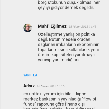
borç stokunun düşük olması her
şey iyi gidiyor demek değildir.
Mahfi Eğilmez
18 Nisan 2013 14:48
Özelleştirme yanlış bir politika
değil. Bütün mesele oradan
sağlanan imkanların ekonominin
toparlanmasına kullanılarak yeni
üretim kapasiteleri yaratmaya
yarayıp yaramadığında.
YANITLA
Adsız
18 Nisan 2013 13:16
en üstteki yorum için bilgi. Japon
merkez bankasının yayınladığı "flow of
funds" raporuna göre finans dışı