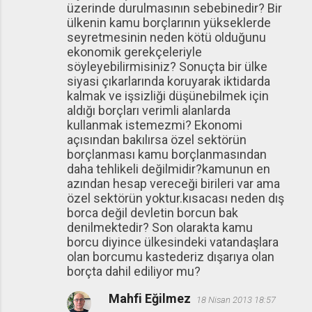
üzerinde durulmasının sebebinedir? Bir
ülkenin kamu borçlarının yükseklerde
seyretmesinin neden kötü olduğunu
ekonomik gerekçeleriyle
söyleyebilirmisiniz? Sonuçta bir ülke
siyasi çıkarlarında koruyarak iktidarda
kalmak ve işsizliği düşünebilmek için
aldığı borçları verimli alanlarda
kullanmak istemezmi? Ekonomi
açısından bakılırsa özel sektörün
borçlanması kamu borçlanmasından
daha tehlikeli değilmidir?kamunun en
azından hesap vereceği birileri var ama
özel sektörün yoktur.kısacası neden dış
borca değil devletin borcun bak
denilmektedir? Son olarakta kamu
borcu diyince ülkesindeki vatandaşlara
olan borcumu kastederiz dışarıya olan
borçta dahil ediliyor mu?
Mahfi Eğilmez
18 Nisan 2013 18:57