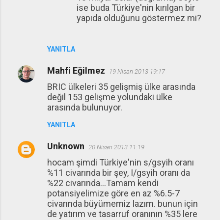
ise buda Türkiye'nin kırılgan bir
yapıda olduğunu göstermez mi?
YANITLA
Mahfi Eğilmez
19 Nisan 2013 19:17
BRIC ülkeleri 35 gelişmiş ülke arasında
değil 153 gelişme yolundaki ülke
arasında bulunuyor.
YANITLA
Unknown
20 Nisan 2013 11:19
hocam şimdi Türkiye'nin s/gsyih oranı
%11 civarında bir şey, I/gsyih oranı da
%22 civarında...Tamam kendi
potansiyelimize göre en az %6.5-7
civarında büyümemiz lazım. bunun için
de yatırım ve tasarruf oranının %35 lere