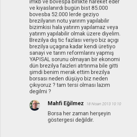
imkb ve bovespa birlikte hareket eder
ve kıyaslanırdı bugün bist 85.000
bovesba 52.000 lerde geziyo
brezilyanın notu yarırım yapılabilir
bizimkisi hala yatırım yapılamaz veya
yatırım yapılabilir olmak üzere diyelim.
Brezilya dış tic fazlası veriyo biz açıgı
brezilya uçagına kadar kendi üretiyo
sanayi ve tarım reformlarını yapmış
YAPISAL sorunu olmayan bir ekonomi
dün brezilya faizleri atrtırıma bile gitti
şimdi benim merak ettim brezilya
borsası neden düşüyo biz neden
çıkıyoruz ? tam tersi olması lazım
degilmi ?
Mahfi Eğilmez
18 Nisan 2013 10:10
Borsa her zaman herşeyin
göstergesi değildir.