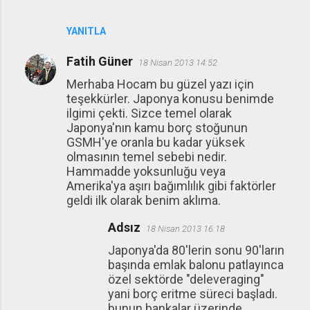
YANITLA
Fatih Güner
18 Nisan 2013 14:52
Merhaba Hocam bu güzel yazı için
teşekkürler. Japonya konusu benimde
ilgimi çekti. Sizce temel olarak
Japonya'nın kamu borç stoğunun
GSMH'ye oranla bu kadar yüksek
olmasının temel sebebi nedir.
Hammadde yoksunluğu veya
Amerika'ya aşırı bağımlılık gibi faktörler
geldi ilk olarak benim aklıma.
Adsız
18 Nisan 2013 16:18
Japonya'da 80'lerin sonu 90'ların
başında emlak balonu patlayınca
özel sektörde "deleveraging"
yani borç eritme süreci başladı.
bunun bankalar üzerinde