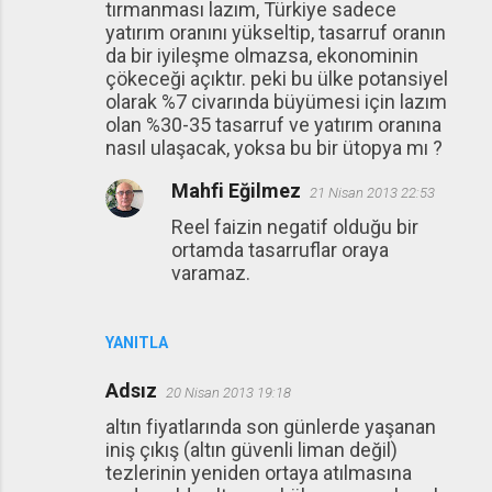
tırmanması lazım, Türkiye sadece
yatırım oranını yükseltip, tasarruf oranın
da bir iyileşme olmazsa, ekonominin
çökeceği açıktır. peki bu ülke potansiyel
olarak %7 civarında büyümesi için lazım
olan %30-35 tasarruf ve yatırım oranına
nasıl ulaşacak, yoksa bu bir ütopya mı ?
Mahfi Eğilmez
21 Nisan 2013 22:53
Reel faizin negatif olduğu bir
ortamda tasarruflar oraya
varamaz.
YANITLA
Adsız
20 Nisan 2013 19:18
altın fiyatlarında son günlerde yaşanan
iniş çıkış (altın güvenli liman değil)
tezlerinin yeniden ortaya atılmasına