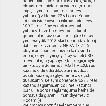
neden oldu.altın spekülasyona çok açık
olması nedeniyle kısa vadede çok fazla
inip çıkıyor ama paramızı nereye
yatıracağız Hocam?3 yıl önce Yunan
krizinin iyice ayyuka çıkmasından evvel
100 TLmizi 1 ay vadeli mevduata
yatırsaydık ve bu mevduatı o tarihte
geçerli olan faiz oranlarına göre her ay
yenileseydik 2013 Mart sonunda stopaj
dahil reel kazancımız NEGATİF %1,6
oluyor.ana para enflasyon karşısında
erimiş oluyor.aynı şeyi 1 ay vadeli USD
mevduat için yapsaydık,kur değişimiyle
birlikte aynı dönemde POZİTİF %2,6 reel
kazanç elde ederdik.dolar mevduat
pozitif kazanç sağlıyor ama o da çok
düşük.altın ise aynı dönemde %23,3 reel
kazanç sağlamış.en çok reel kazancı
%34,8 ile borsa sağlamış ama herhalde
borsaya da güvenli liman diyemeyiz
Hocam :))
yatırımcıya pozitif reel faiz versinler