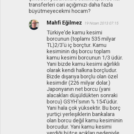
transferleri cari açığımızı daha fazla
büyütmeyecekmi hocam?
Mahfi Eğilmez
19 Nisan 2013 07:15
Türkiye'de kamu kesimi
borcunun (toplamı 535 milyar
TL)2/3'ü iç borçtur. Kamu
kesiminin dış borcu toplam
kamu kesimi borcunun 1/3 üdür.
Yani bizde kamu kesimi ağırlıklı
olarak kendi halkına borçludur.
Bizde dışarıya borçlu olan özel
kesimdir (226 milyar dolar.)
Japonyanın net borcu (yani
alacakları düşüldükten sonraki
borcu) GSYH'sının % 154'üdür.
Yani hala çok yüksektir. Bu borç
yurtiçi yerleşiklerin bankalara
olan borcu değil kamu kesiminin
borcudur. Yani kamu kesimi
verdiği bütçe açıkları nedeniyle