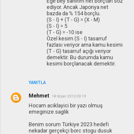
Ege bey sanırım net borçtan söz
ediyor. Ancak Japonya net
bazda da % 154 borçlu.
(S - I) + (T - G) = (X - M)
(S - I) = 5
(T - G) = -10 ise
Özel kesim (S - I) tasarruf
fazlası veriyor ama kamu kesimi
(T - G) tasarruf açığı veriyor
demektir. Bu durumda kamu
kesimi borçlanacak demektir.
YANITLA
Mehmet
18 Nisan 2013 09:19
Hocam aciklayici bir yazı olmuş
emeginize saglik
Benim sorum Türkiye 2023 hedefi
nekadar gerçekçi borc stogu dusuk