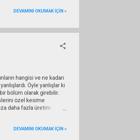
l iktidardan desteğini
DEVAMINI OKUMAK IÇIN »
cı nedenleri düzeltmek ve
ız politikanızı risk...
nların hangisi ve ne kadarı
nlışlardı. Öyle yanlışlar ki
ir bölüm olarak girebilir.
lerini özel kesime
cuza daha fazla üretim
ğu bütün tesisleri,
k. Çünkü yapılan aslında
DEVAMINI OKUMAK IÇIN »
Türkiye’nin dış borç stoku
 23 yılda dış borç ...