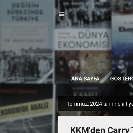
ANA SAYFA
GÖSTER
Temmuz, 2024 tarihine ait yay
K
a
y
KKM'den Carry 