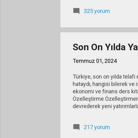
kazanamaz hale gelir, hatta
325 yorum
çeker.” “Faiz ve kur üzeri
sonuca gitmek olmalıdır. Faiz
Son On Yılda Ya
Temmuz 01, 2024
Türkiye, son on yılda telafi
hataydı, hangisi bilerek ve
ekonomi ve finans ders kitap
Özelleştirme Özelleştirmen
devrederek yeni yatırımlarl
yapılmasının sağlanmasıdır. 
işletmeleri, üretim birimler
217 yorum
gerçek anlamda bir özelleşt
103 milyar dolardı. 2023 yıl