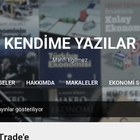
Ana içeriğe atla
KENDİME YAZILAR
Mahfi Eğilmez
GELER
HAKKIMDA
MAKALELER
EKONOMI 
HITITLER
GEZILERIM
DIĞER…
UYARI
ınlar gösteriliyor
Trade'e