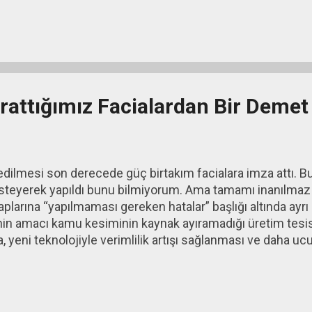
 bir bölümü işini tasfiye eder. Esnaf ancak o zaman siyasa
ne ekonomi politikası kurulmaz. Ekonomi politikasının ama
 sonuçtur. Eğer faizi belirli bir noktaya indirmek istiyorsan
rattığımız Facialardan Bir Demet
 edilmesi son derecede güç birtakım facialara imza attı. Bu
 isteyerek yapıldı bunu bilmiyorum. Ama tamamı inanılmaz ya
larına “yapılmaması gereken hatalar” başlığı altında ayrı b
in amacı kamu kesiminin kaynak ayıramadığı üretim tesis
a, yeni teknolojiyle verimlilik artışı sağlanması ve daha u
Türkiye, yirmi birinci yüzyıl öncesinde devlet eliyle kurdu
ini özelleştirdi ama ne üretim artışı sağlandı ne de ucuzlu
irme değildi. Dış borçlanma Yirmi birinci yüzyıla girerken 
sonu itibarıyla dış borç stokumuz 500 milyar dolar. Demek ki