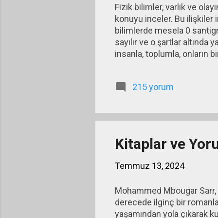
Fizik bilimler, varlık ve ola
konuyu inceler. Bu ilişkiler
bilimlerde mesela 0 santig
sayılır ve o şartlar altında 
insanla, toplumla, onların bi
farklılıklar ve zamana göre 
ilişkileri hem toplumdan top
215 yorum
zaman içinde, teknolojiden,
ortaya çıkan değişiklikler g
Kitaplar ve Yor
Temmuz 13, 2024
Mohammed Mbougar Sarr, İnsa
derecede ilginç bir romanla 
yaşamından yola çıkarak kur