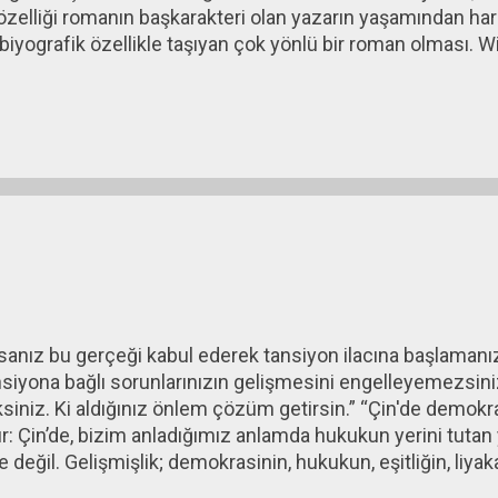
elliği romanın başkarakteri olan yazarın yaşamından harek
iyografik özellikle taşıyan çok yönlü bir roman olması. 
 yazar. Üslubundan (bunda çeviri kalitesinin de önemi var 
iyorum. Parla Onuk, Borç Sarmalı, Tekin Yayınevi, 2024 Bi
orçlar artık bütün dünyanın en büyük sorunları arasında yer
elişinden başlayarak ve onun yarattığı borçlanmaya dayalı
anız bu gerçeği kabul ederek tansiyon ilacına başlamanız 
ansiyona bağlı sorunlarınızın gelişmesini engelleyemezsini
niz. Ki aldığınız önlem çözüm getirsin.” “Çin'de demokras
r: Çin’de, bizim anladığımız anlamda hukukun yerini tutan 
ke değil. Gelişmişlik; demokrasinin, hukukun, eşitliğin, liya
aşka.” “Ekonomik krizlerde ilk ve en büyük darbeyi esnaf a