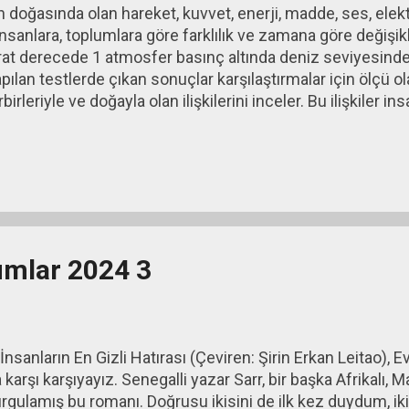
yın doğasında olan hareket, kuvvet, enerji, madde, ses, elekt
 insanlara, toplumlara göre farklılık ve zamana göre değişi
rat derecede 1 atmosfer basınç altında deniz seviyesinde
yapılan testlerde çıkan sonuçlar karşılaştırmalar için ölçü o
rbirleriyle ve doğayla olan ilişkilerini inceler. Bu ilişkiler 
değişkenlik gösterir. Bir başka ifadeyle insanların ve toplu
luma (geleneklere, algılara, anlayışlara ve kültüre göre) fa
 modadan, reklamlardan, sağlık raporlarından, insanların t
österir. Dolayısıyla ekonomide, fiz...
umlar 2024 3
nların En Gizli Hatırası (Çeviren: Şirin Erkan Leitao), E
karşı karşıyayız. Senegalli yazar Sarr, bir başka Afrikalı, M
gulamış bu romanı. Doğrusu ikisini de ilk kez duydum, ikis