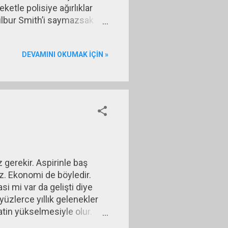
etle polisiye ağırlıklar
Wilbur Smith’i saymazsak
tabii) ve kurgusundan çok
r zamanlar gelişmekte olan
DEVAMINI OKUMAK IÇIN »
 alıyor. Parla Onuk, bu
 ortamı ele alarak bu borç
gerekir. Aspirinle baş
z. Ekonomi de böyledir.
i mi var da gelişti diye
yüzlerce yıllık gelenekler
katin yükselmesiyle olur.
lır. Satışları düşer, para