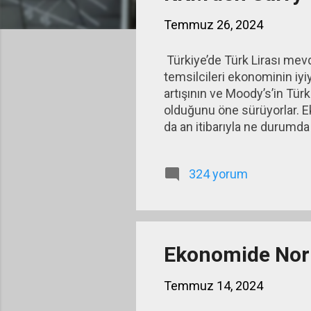
ı
Temmuz 26, 2024
t
l
Türkiye’de Türk Lirası mevd
a
temsilcileri ekonominin iyiy
r
artışının ve Moody’s’in Tür
olduğunu öne sürüyorlar. E
da an itibarıyla ne durumda
vurguluyorsa iki olasılık söz
kazandıkları için methediyo
324 yorum
politika faizi yüzde 19 idi
tarihte siyasal iktidarın ba
faizini...
Ekonomide Norm
Temmuz 14, 2024