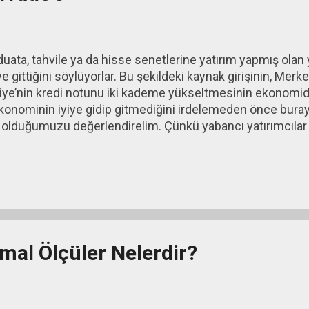
uata, tahvile ya da hisse senetlerine yatırım yapmış olan 
e gittiğini söylüyorlar. Bu şekildeki kaynak girişinin, Merk
kiye’nin kredi notunu iki kademe yükseltmesinin ekonomide
konominin iyiye gidip gitmediğini irdelemeden önce buraya
 olduğumuzu değerlendirelim. Çünkü yabancı yatırımcılar b
 konusudur: (1) Gerçekten işler iyiye gidiyor olabilir. (2) Y
r olabilirler. 2021 yılı Eylül ayı başında enflasyon yüzde 
. Bütün öncü göstergeler enflasyonun yükseliş eğiliminde 
skısıyla alınan inanılmayacak derecede yanlış bir kararla M
al Ölçüler Nelerdir?