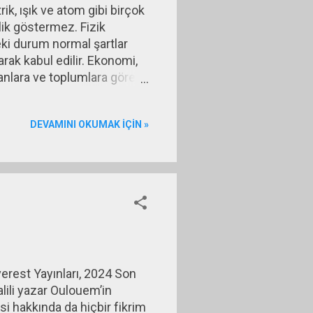
rik, ışık ve atom gibi birçok
klik göstermez. Fizik
ki durum normal şartlar
larak kabul edilir. Ekonomi,
insanlara ve toplumlara göre
mların birbiriyle ve doğayla
rklılık gösterir hem de
DEVAMINI OKUMAK IÇIN »
epkilerinden etkilenerek
verest Yayınları, 2024 Son
alili yazar Oulouem’in
i hakkında da hiçbir fikrim