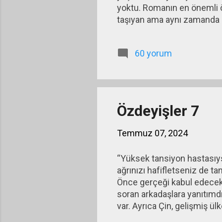
yoktu. Romanın en önemli öz
taşıyan ama aynı zamanda b
Sarr, okuduğum ilk Afrikalı
etkilendim. Okumanızı öner
60 yorum
ülkelerin karabasanı olan b
kitabında kapitalizmin yüks
so...
Özdeyişler 7
Temmuz 07, 2024
“Yüksek tansiyon hastasıys
ağrınızı hafifletseniz de t
Önce gerçeği kabul edeceksi
soran arkadaşlara yanıtımdı
var. Ayrıca Çin, gelişmiş ül
Büyümek başkadır gelişmek b