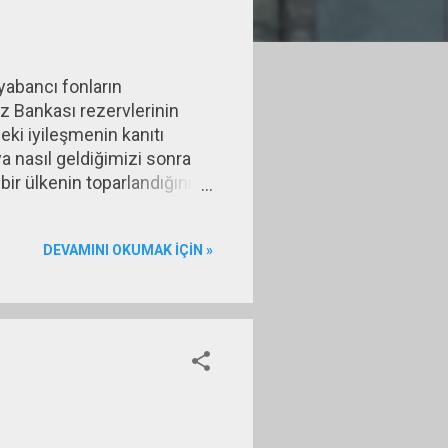
yabancı fonların
ez Bankası rezervlerinin
ki iyileşmenin kanıtı
 nasıl geldiğimizi sonra
ir ülkenin toparlandığını
abancılar, o ülkeden iyi para
19,25, Merkez Bankası
DEVAMINI OKUMAK IÇIN »
olduğunu gösteriyordu. O
erkez Bankası politika