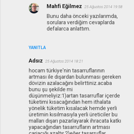
Mahfi Eğilmez
25 Ağustos 2014 19:58
Bunu daha önceki yazılarımda,
sorulara verdiğim cevaplarda
defalarca anlattım.
YANITLA
Adsız
25 Ağustos 2014 18:21
hocam türkiye'nin tasarruflarının
artması ile dışardan bulunması gereken
dövizin azalacağını belirttiniz.acaba
bunu şu şekilde mi
düşünmeliyiz:1)artan tasarruflar içerde
tüketimi kısacağından hem ithalata
yönelik tüketim kısalacak hemde yerli
üretimin kısılmasıyla yerli üreticiler bu
malları dışarı pazarlayarak ihracata katkı
yapacağından tasarrufların artması
cariaçığı azaltır.2)eğer tasarruflar