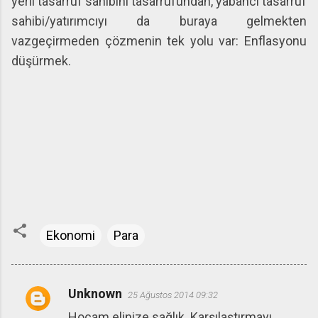
yerli tasarruf sahibini tasarrufundan, yabancı tasarruf
sahibi/yatırımcıyı da buraya gelmekten
vazgeçirmeden çözmenin tek yolu var: Enflasyonu
düşürmek.
Ekonomi
Para
Unknown
25 Ağustos 2014 09:32
Y
Hocam elinize sağlık. Karşılaştırmayı