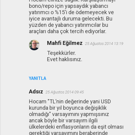
o
bono/repo için yapsaydık yabancı
r
yatırımcı o %15'i de ödemeyecek ve
u
iyice avantajlı duruma gelecekti. Bu
yüzden de yabancı yatırımcılar bu
m
araçları daha çok tercih ediyorlar.
l
Mahfi Eğilmez
a
25 Ağustos 2014 13:19
r
Teşekkürler.
Evet haklısınız.
YANITLA
Adsız
25 Ağustos 2014 09:45
Hocam "TL’nin değerinde yani USD
kurunda bir yıl boyunca değişiklik
olmadığı" varsayımını yapmışsınız
ancak böyle bir varsayım ilgili
ülkelerdeki enflasyonların da eşit olması
gerektiği varsayımını beraberinde