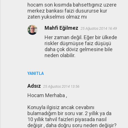
hocam son kısımda bahsettıgınız uzere
merkez bankası faizi dusururse kur
zaten yukselmıs olmaz mı
Mahfi Eğilmez
25 Ağustos 2014 16:49
Her zaman değil. Eğer bir ülkede
riskler düşmüşse faiz düşüşü
daha çok döviz gelmesine bile
neden olabilir.
YANITLA
Adsız
25 Ağustos 2014 13:56
Hocam Merhaba ,
Konuyla ilgisiz ancak cevabını
bulamadığım bir soru var. 2 yıllık ya da
10 yıllık tahvil faizleri piyasada nasıl
değişir , daha doğru soru neden değişir?