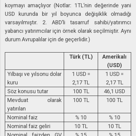
koymayı amaçlıyor (Notlar: 1TL’nin değerinde yani
USD kurunda bir yıl boyunca değişiklik olmadığı
varsayılmıştır. 2. ABD’li tasarruf sahibi/yatırımcı
yabancı yatırımcılar için örnek olarak seçilmiştir. Aynı
durum Avrupalılar için de geçerlidir.)
Türk (TL)
Amerikalı
(USD)
Yılbaşı ve yılsonu dolar
1 USD =
1 USD =
kuru
2,17 TL
2,17 TL
Söz konusu tutar
100 TL
46,1 USD
Mevduat olarak
100 TL
100 TL
yatırılan
Nominal faiz
% 10
% 10
Nominal faiz geliri
10 TL
10 TL
Nominal faizden GV
% 15
% 15