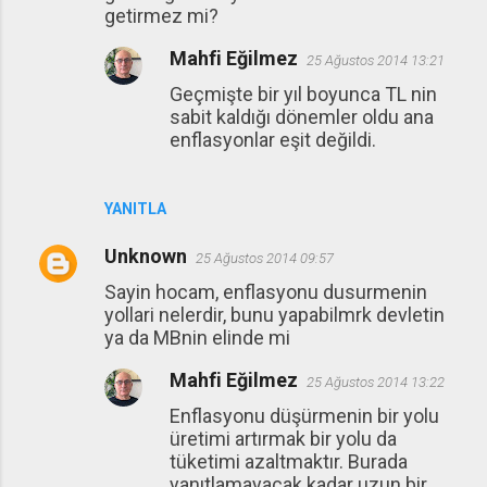
getirmez mi?
Mahfi Eğilmez
25 Ağustos 2014 13:21
Geçmişte bir yıl boyunca TL nin
sabit kaldığı dönemler oldu ana
enflasyonlar eşit değildi.
YANITLA
Unknown
25 Ağustos 2014 09:57
Sayin hocam, enflasyonu dusurmenin
yollari nelerdir, bunu yapabilmrk devletin
ya da MBnin elinde mi
Mahfi Eğilmez
25 Ağustos 2014 13:22
Enflasyonu düşürmenin bir yolu
üretimi artırmak bir yolu da
tüketimi azaltmaktır. Burada
yanıtlamayacak kadar uzun bir