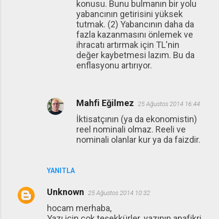
konusu. Bunu bulmanın bir yolu
yabancının getirisini yüksek
tutmak. (2) Yabancının daha da
fazla kazanmasını önlemek ve
ihracatı artırmak için TL'nin
değer kaybetmesi lazım. Bu da
enflasyonu artırıyor.
Mahfi Eğilmez
25 Ağustos 2014 16:44
İktisatçının (ya da ekonomistin)
reel nominali olmaz. Reeli ve
nominali olanlar kur ya da faizdir.
YANITLA
Unknown
25 Ağustos 2014 10:32
hocam merhaba,
Yazı için çok teşekkürler. yazının anafikri