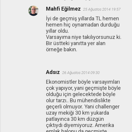
Mahfi Eğilmez
25 Ağustos 2014 19:57
İyi de geçmiş yıllarda TL hemen
hemen hiç oynamadan durduğu
yıllar oldu.
Varsayıma niye takılıyorsunuz ki.
Bir üstteki yanıtta yer alan
örneğe bakın.
Adsız
26 Ağustos 2014 09:30
Ekonomistler böyle varsayımları
çok yapıyor, yani geçmişte böyle
olduğu için gelecektede böyle
olur tarzı.. Bu mühendislikte
geçerli olmuyor. Yani challenger
uzay mekiği 30 km yukarda
patlayınca 30 km düzgün
çıktıydı diyemiyoruz. Amerika
emlak balonu da geçmişte