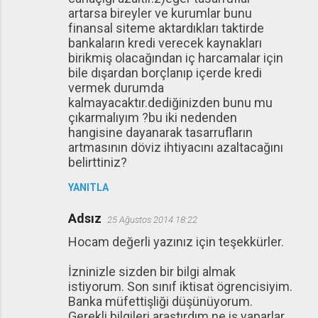
artarsa bireyler ve kurumlar bunu
finansal siteme aktardıkları taktirde
bankaların kredi verecek kaynakları
birikmiş olacağından iç harcamalar için
bile dışardan borçlanıp içerde kredi
vermek durumda
kalmayacaktır.dediğinizden bunu mu
çıkarmalıyım ?bu iki nedenden
hangisine dayanarak tasarrufların
artmasının döviz ihtiyacını azaltacağını
belirttiniz?
YANITLA
Adsız
25 Ağustos 2014 18:22
Hocam değerli yazınız için teşekkürler.
İzninizle sizden bir bilgi almak
istiyorum. Son sınıf iktisat ögrencisiyim.
Banka müfettişliği düşünüyorum.
Gerekli bilgileri araştırdım ne iş yaparlar,