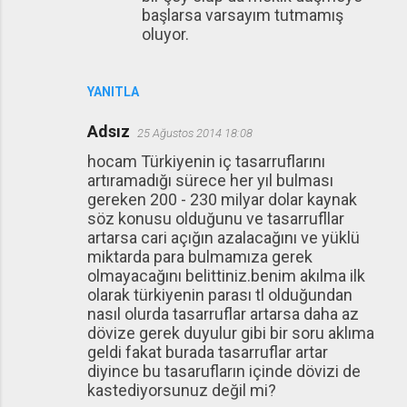
başlarsa varsayım tutmamış
oluyor.
YANITLA
Adsız
25 Ağustos 2014 18:08
hocam Türkiyenin iç tasarruflarını
artıramadığı sürece her yıl bulması
gereken 200 - 230 milyar dolar kaynak
söz konusu olduğunu ve tasarrufllar
artarsa cari açığın azalacağını ve yüklü
miktarda para bulmamıza gerek
olmayacağını belittiniz.benim akılma ilk
olarak türkiyenin parası tl olduğundan
nasıl olurda tasarruflar artarsa daha az
dövize gerek duyulur gibi bir soru aklıma
geldi fakat burada tasarruflar artar
diyince bu tasarufların içinde dövizi de
kastediyorsunuz değil mi?