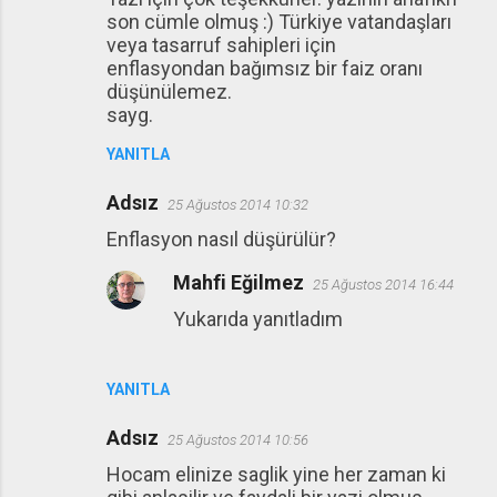
son cümle olmuş :) Türkiye vatandaşları
veya tasarruf sahipleri için
enflasyondan bağımsız bir faiz oranı
düşünülemez.
sayg.
YANITLA
Adsız
25 Ağustos 2014 10:32
Enflasyon nasıl düşürülür?
Mahfi Eğilmez
25 Ağustos 2014 16:44
Yukarıda yanıtladım
YANITLA
Adsız
25 Ağustos 2014 10:56
Hocam elinize saglik yine her zaman ki