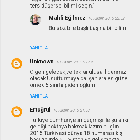
ters düşerse, bilimi seçin."
Mahfi Eğilmez
10 Kasım 2015 22:32
Bu söz bile başlı başına bir bilim.
YANITLA
Unknown
10 Kasım 2015 21:48
O geri gelecek,ve tekrar ulusal liderimiz
olacak.Unutturmaya çalışanlara en güzel
örnek 5.sınıfa giden oğlum.
YANITLA
Ertuğrul
10 Kasım 2015 21:58
Türkiye cumhuriyetin geçmişi ile şu anki
geldiği noktaya bakmak lazım.bugün
2015 Türkiyesi dünya 18 numarası kişi
başı gelirde 60. Sırada ve gelişmekte