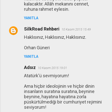
kalacaktır. Allâh mekanını cennet,
ruhuna rahmet eylesin.
YANITLA
SilkRoad Rehberi
10 Kasım 2015 15:49
Haklısınız, Haklısınız, Haklısınız.
Orhan Güneri
YANITLA
Adsız
10 Kasım 2015 19:01
Atatürk'ü sevmiyorum!
Ama hiçbir ideolojinin ve hiçbir dinin
insanların suratına suratına, beynine
beynine, hayatına hayatına zorla
püskürtülmediği bir cumhuriyet rejimini
seviyorum!