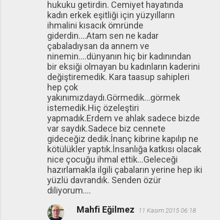
hukuku getirdin. Cemiyet hayatında
kadın erkek eşitliği için yüzyılların
ihmalini kısacık ömründe
giderdin....Atam sen ne kadar
çabaladıysan da annem ve
ninemin....dünyanın hiç bir kadınından
bir eksiği olmayan bu kadınların kaderini
değiştiremedik. Kara taasup sahipleri
hep çok
yakınımızdaydı.Görmedik...görmek
istemedik.Hiç özeleştiri
yapmadık.Erdem ve ahlak sadece bizde
var saydık.Sadece biz cennete
gideceğiz dedik.İnanç kibrine kapılıp ne
kötülükler yaptık.İnsanlığa katkısı olacak
nice çocuğu ihmal ettik...Geleceği
hazırlamakla ilgili çabaların yerine hep iki
yüzlü davrandık. Senden özür
diliyorum....
Mahfi Eğilmez
11 Kasım 2015 06:18