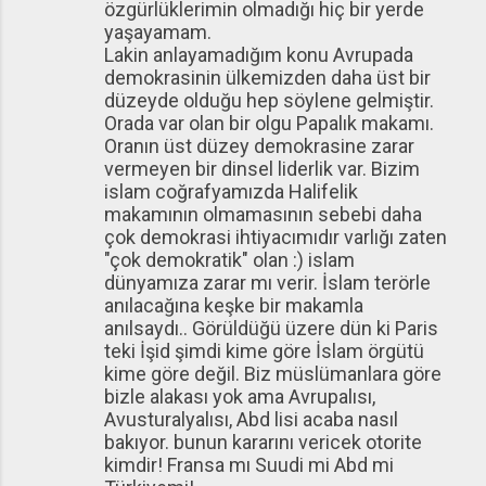
özgürlüklerimin olmadığı hiç bir yerde
yaşayamam.
Lakin anlayamadığım konu Avrupada
demokrasinin ülkemizden daha üst bir
düzeyde olduğu hep söylene gelmiştir.
Orada var olan bir olgu Papalık makamı.
Oranın üst düzey demokrasine zarar
vermeyen bir dinsel liderlik var. Bizim
islam coğrafyamızda Halifelik
makamının olmamasının sebebi daha
çok demokrasi ihtiyacımıdır varlığı zaten
"çok demokratik" olan :) islam
dünyamıza zarar mı verir. İslam terörle
anılacağına keşke bir makamla
anılsaydı.. Görüldüğü üzere dün ki Paris
teki İşid şimdi kime göre İslam örgütü
kime göre değil. Biz müslümanlara göre
bizle alakası yok ama Avrupalısı,
Avusturalyalısı, Abd lisi acaba nasıl
bakıyor. bunun kararını vericek otorite
kimdir! Fransa mı Suudi mi Abd mi