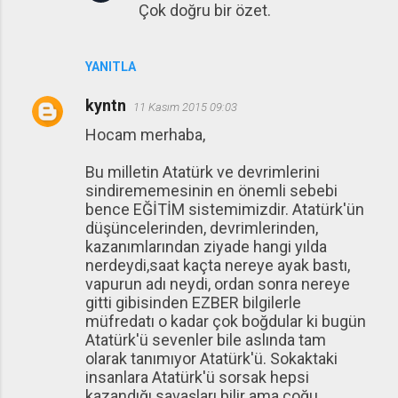
Çok doğru bir özet.
YANITLA
kyntn
11 Kasım 2015 09:03
Hocam merhaba,
Bu milletin Atatürk ve devrimlerini
sindirememesinin en önemli sebebi
bence EĞİTİM sistemimizdir. Atatürk'ün
düşüncelerinden, devrimlerinden,
kazanımlarından ziyade hangi yılda
nerdeydi,saat kaçta nereye ayak bastı,
vapurun adı neydi, ordan sonra nereye
gitti gibisinden EZBER bilgilerle
müfredatı o kadar çok boğdular ki bugün
Atatürk'ü sevenler bile aslında tam
olarak tanımıyor Atatürk'ü. Sokaktaki
insanlara Atatürk'ü sorsak hepsi
kazandığı savaşları bilir ama çoğu