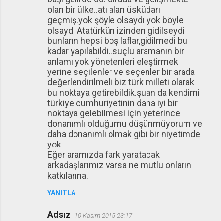
olan bir ülke..atı alan üsküdarı
geçmiş.yok şöyle olsaydı yok böyle
olsaydı Atatürkün izinden gidilseydi
bunların hepsi boş laflar,gidilmedi bu
kadar yapılabildi..suçlu aramanın bir
anlamı yok yönetenleri eleştirmek
yerine seçilenler ve seçenler bir arada
değerlendirilmeli biz türk milleti olarak
bu noktaya getirebildik.şuan da kendimi
türkiye cumhuriyetinin daha iyi bir
noktaya gelebilmesi için yeterince
donanımlı olduğumu düşünmüyorum ve
daha donanımlı olmak gibi bir niyetimde
yok.
Eğer aramızda fark yaratacak
arkadaşlarımız varsa ne mutlu onların
katkılarına.
YANITLA
Adsız
10 Kasım 2015 23:17