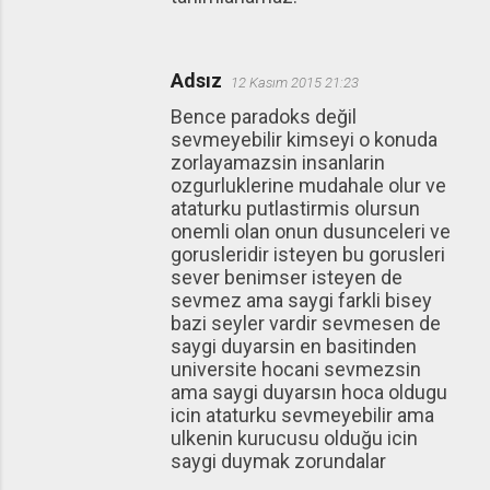
Adsız
12 Kasım 2015 21:23
Bence paradoks değil
sevmeyebilir kimseyi o konuda
zorlayamazsin insanlarin
ozgurluklerine mudahale olur ve
ataturku putlastirmis olursun
onemli olan onun dusunceleri ve
gorusleridir isteyen bu gorusleri
sever benimser isteyen de
sevmez ama saygi farkli bisey
bazi seyler vardir sevmesen de
saygi duyarsin en basitinden
universite hocani sevmezsin
ama saygi duyarsın hoca oldugu
icin ataturku sevmeyebilir ama
ulkenin kurucusu olduğu icin
saygi duymak zorundalar