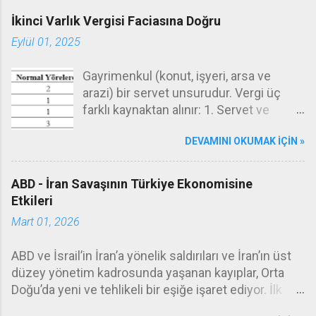
m
İkinci Varlık Vergisi Faciasına Doğru
G
Eylül 01, 2025
ö
n
d
Gayrimenkul (konut, işyeri, arsa ve
e
arazi) bir servet unsurudur. Vergi üç
r
farklı kaynaktan alınır: 1. Servet ve
servetlerin transferi (emlak vergisi,
DEVAMINI OKUMAK IÇIN »
değerli konut vergisi, veraset ve intikal
vergisi), 2. Gelir (gelir vergisi, kurumlar
vergisi), 3. İşlem (KDV, ÖTV, damga
ABD - İran Savaşının Türkiye Ekonomisine
vergisi, harçlar.) Emlak vergisi servet
Etkileri
vergilerinin tipik örneğidir. Burada kişiler
Mart 01, 2026
sahip oldukları gayrimenkullerin(konut,
arsa, arazi, işyeri) değeri üzerinden her
ABD ve İsrail’in İran’a yönelik saldırıları ve İran’ın üst
yıl belirli oranda bir emlak vergisi
düzey yönetim kadrosunda yaşanan kayıplar, Orta
öderler. Emlak vergisi belediye gelirleri
Doğu’da yeni ve tehlikeli bir eşiğe işaret ediyor. İlk
arasındadır, dolayısıyla ödenen bu vergi
füze dalgasının ardından gelen haberler, çatışmanın
ilgili belediyeye gider. Emlak vergisinin