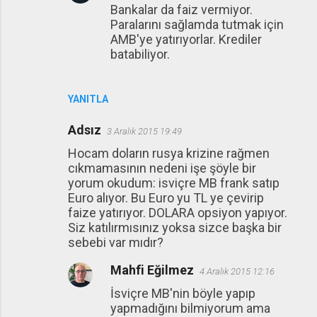
Bankalar da faiz vermiyor.
Paralarını sağlamda tutmak için
AMB'ye yatırıyorlar. Krediler
batabiliyor.
YANITLA
Adsız
3 Aralık 2015 19:49
Hocam doların rusya krizine rağmen
cıkmamasının nedeni işe şöyle bir
yorum okudum: isviçre MB frank satıp
Euro alıyor. Bu Euro yu TL ye çevirip
faize yatırıyor. DOLARA opsiyon yapıyor.
Siz katılırmısınız yoksa sizce başka bir
sebebi var mıdır?
Mahfi Eğilmez
4 Aralık 2015 12:16
İsviçre MB'nin böyle yapıp
yapmadığını bilmiyorum ama