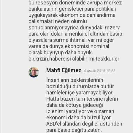
bu resesyon doneminde avrupa merkez
bankalasinin genisletici para politiklari
uygukayarak ekonomide canlandirma
calismalari neden olumlu
sonuclanmiyor ayrica dunyadaki rezerv
para olan dolari amerika el altindan.basip
piyasalara surme ihtimali var mi eger
varsa da dunya ekonomisi nominal
olarak buyuyup daha buyuk
bir.krizin.habercisi olabilir mi teskkurler
Mahfi Eğilmez
4 Aralık 2015 12:22
İnsanların beklentilerinin
bozulduğu durumlarda bu tür
hamleler işe yaramayabiliyor.
Hatta bazen tam tersine işlerin
daha da kötüye gideceği
izlenimi yaratıyor ve o zaman
ekonomi daha da büzülüyor.
ABD'el altından değil el üstünden
para basıp dağıttı zaten.