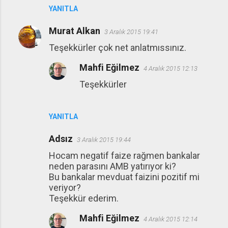
YANITLA
Murat Alkan
3 Aralık 2015 19:41
Teşekkürler çok net anlatmıssınız.
Mahfi Eğilmez
4 Aralık 2015 12:13
Teşekkürler
YANITLA
Adsız
3 Aralık 2015 19:44
Hocam negatif faize rağmen bankalar
neden parasını AMB yatırıyor ki?
Bu bankalar mevduat faizini pozitif mi
veriyor?
Teşekkür ederim.
Mahfi Eğilmez
4 Aralık 2015 12:14