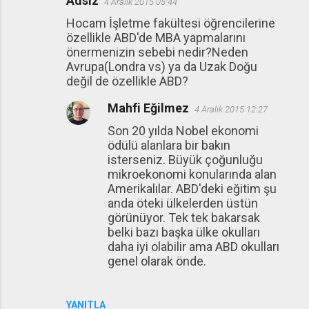
Adsız
4 Aralık 2015 05:44
Hocam İşletme fakültesi öğrencilerine
özellikle ABD'de MBA yapmalarını
önermenizin sebebi nedir?Neden
Avrupa(Londra vs) ya da Uzak Doğu
değil de özellikle ABD?
Mahfi Eğilmez
4 Aralık 2015 12:27
Son 20 yılda Nobel ekonomi
ödülü alanlara bir bakın
isterseniz. Büyük çoğunluğu
mikroekonomi konularında alan
Amerikalılar. ABD'deki eğitim şu
anda öteki ülkelerden üstün
görünüyor. Tek tek bakarsak
belki bazı başka ülke okulları
daha iyi olabilir ama ABD okulları
genel olarak önde.
YANITLA