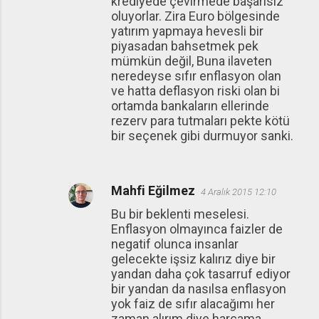
krediyede çevirmede başarısız
oluyorlar. Zira Euro bölgesinde
yatırım yapmaya hevesli bir
piyasadan bahsetmek pek
mümkün değil, Buna ilaveten
neredeyse sıfır enflasyon olan
ve hatta deflasyon riski olan bi
ortamda bankaların ellerinde
rezerv para tutmaları pekte kötü
bir seçenek gibi durmuyor sanki.
Mahfi Eğilmez
4 Aralık 2015 12:10
Bu bir beklenti meselesi.
Enflasyon olmayınca faizler de
negatif olunca insanlar
gelecekte işsiz kalırız diye bir
yandan daha çok tasarruf ediyor
bir yandan da nasılsa enflasyon
yok faiz de sıfır alacağımı her
zaman alırım diye harcama