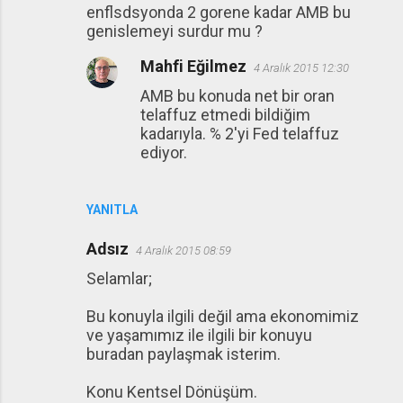
enflsdsyonda 2 gorene kadar AMB bu
genislemeyi surdur mu ?
Mahfi Eğilmez
4 Aralık 2015 12:30
AMB bu konuda net bir oran
telaffuz etmedi bildiğim
kadarıyla. % 2'yi Fed telaffuz
ediyor.
YANITLA
Adsız
4 Aralık 2015 08:59
Selamlar;
Bu konuyla ilgili değil ama ekonomimiz
ve yaşamımız ile ilgili bir konuyu
buradan paylaşmak isterim.
Konu Kentsel Dönüşüm.