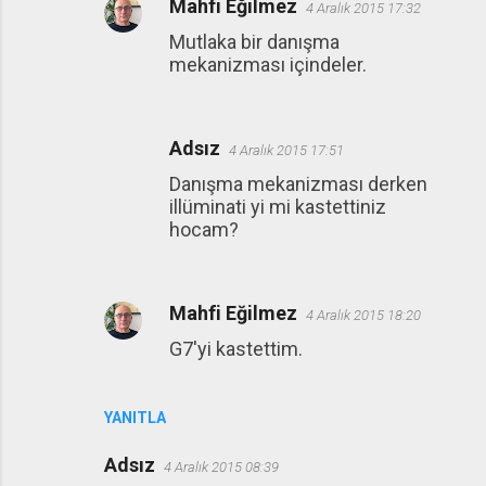
Mahfi Eğilmez
4 Aralık 2015 17:32
Mutlaka bir danışma
mekanizması içindeler.
Adsız
4 Aralık 2015 17:51
Danışma mekanizması derken
illüminati yi mi kastettiniz
hocam?
Mahfi Eğilmez
4 Aralık 2015 18:20
G7'yi kastettim.
YANITLA
Adsız
4 Aralık 2015 08:39