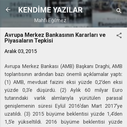
Ana içeriğe atla
KENDİME YAZILAR
Mahfi Eğilmez
Avrupa Merkez Bankasının Kararları ve
Piyasaların Tepkisi
Aralık 03, 2015
Avrupa Merkez Bankası (AMB) Başkanı Draghi, AMB
toplantısının ardından bazı önemli açıklamalar yaptı:
(1) AMB, mevduat faizini eksi yüzde 0,2’den eksi
yüzde 0,3’e düşürdü. (2) Aylık 60 milyar Euro
tutarındaki varlık alımlarıyla yürütülen parasal
genişlemenin süresi Eylül 2016’dan Mart 2017’ye
uzatıldı. (3) 2015 büyüme beklentisi yüzde 1,4’den
1,5’e yükseltildi. 2016 büyüme beklentisi yüzde