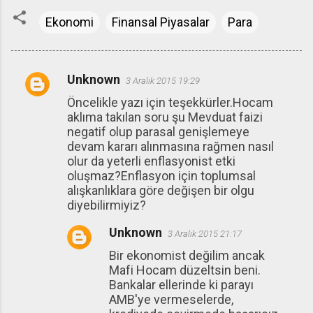
Ekonomi
Finansal Piyasalar
Para
Unknown
3 Aralık 2015 19:29
Y
Öncelikle yazı için teşekkürler.Hocam
o
aklıma takılan soru şu Mevduat faizi
r
negatif olup parasal genişlemeye
u
devam kararı alınmasına rağmen nasıl
olur da yeterli enflasyonist etki
m
oluşmaz?Enflasyon için toplumsal
l
alışkanlıklara göre değişen bir olgu
a
diyebilirmiyiz?
r
Unknown
3 Aralık 2015 21:17
Bir ekonomist değilim ancak
Mafi Hocam düzeltsin beni.
Bankalar ellerinde ki parayı
AMB'ye vermeselerde,