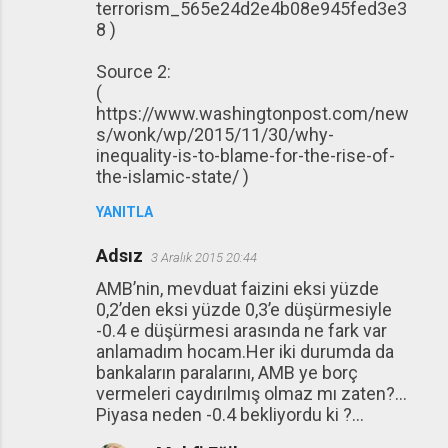
terrorism_565e24d2e4b08e945fed3e3
8 )
Source 2:
(
https://www.washingtonpost.com/new
s/wonk/wp/2015/11/30/why-
inequality-is-to-blame-for-the-rise-of-
the-islamic-state/ )
YANITLA
Adsız
3 Aralık 2015 20:44
AMB’nin, mevduat faizini eksi yüzde
0,2’den eksi yüzde 0,3’e düşürmesiyle
-0.4 e düşürmesi arasında ne fark var
anlamadım hocam.Her iki durumda da
bankaların paralarını, AMB ye borç
vermeleri caydırılmış olmaz mı zaten?...
Piyasa neden -0.4 bekliyordu ki ?...