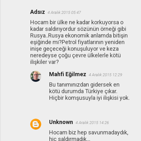
Adsız
4 Aralık 2015 05:47
Hocam bir ülke ne kadar korkuyorsa o
kadar saldırıyordur sözünün örneği gibi
Rusya..Rusya ekonomik anlamda bitişin
eşiğinde mi?Petrol fiyatlarının yeniden
inişe geçeceği konuşuluyor ve keza
neredeyse çoğu çevre ülkelerle kötü
ilişkiler var?
Mahfi Eğilmez
4 Aralık 2015 12:29
Bu tanımınızdan gidersek en
kötü durumda Türkiye çıkar.
Hiçbir komşusuyla iyi ilişkisi yok.
Unknown
4 Aralık 2015 14:26
Hocam biz hep savunmadaydık,
hiç saldırmadık...