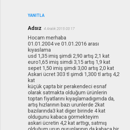
YANITLA
Adsız
4 Aralık 2015 03:17
Hocam merhaba
01.01.2004 ve 01.01.2016 arası
kıyaslama
usd 1,35 imiş şimdi 2,90 artış 2,1 kat
euro1,65 imiş simdi 3,15 artış 1,9 kat
sepet 1,50 imiş şimdi 3,00 artış 2,0 kat
Askari ücret 303 tl şimdi 1,300 tl artış 4,2
kat
küçük çapta bir perakendeci esnaf
olarak satmakta olduğum ürünlerin
toptan fiyatlarını kıyaşlamadıgımda da,
artış hızlarının bazı urunlerde 2kat
bazılarında3 kat diger birinde 4 kat
oldugunu kabaca görmekteyim
askari ücretin 4,2 kat arttıgı, satmış
olduğum urun guruplarının da kabaca bir