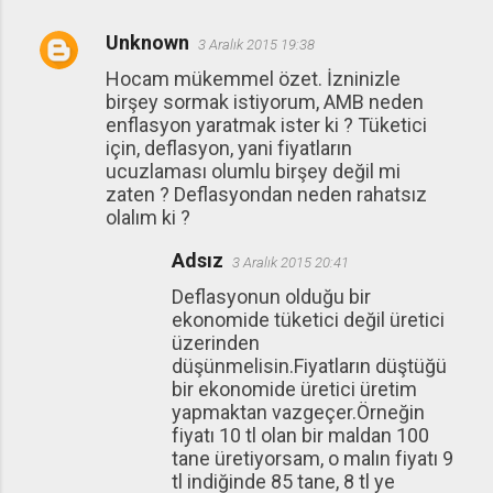
Unknown
3 Aralık 2015 19:38
Hocam mükemmel özet. İzninizle
birşey sormak istiyorum, AMB neden
enflasyon yaratmak ister ki ? Tüketici
için, deflasyon, yani fiyatların
ucuzlaması olumlu birşey değil mi
zaten ? Deflasyondan neden rahatsız
olalım ki ?
Adsız
3 Aralık 2015 20:41
Deflasyonun olduğu bir
ekonomide tüketici değil üretici
üzerinden
düşünmelisin.Fiyatların düştüğü
bir ekonomide üretici üretim
yapmaktan vazgeçer.Örneğin
fiyatı 10 tl olan bir maldan 100
tane üretiyorsam, o malın fiyatı 9
tl indiğinde 85 tane, 8 tl ye