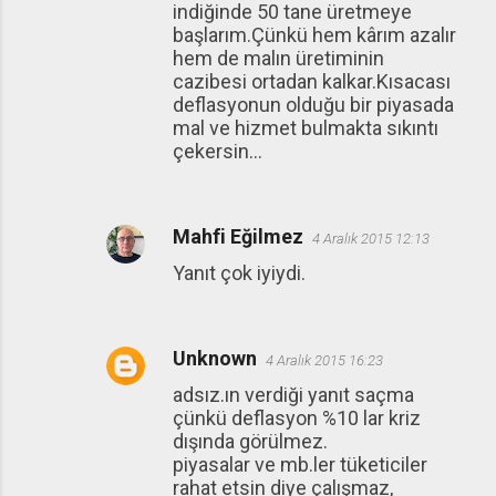
indiğinde 50 tane üretmeye
başlarım.Çünkü hem kârım azalır
hem de malın üretiminin
cazibesi ortadan kalkar.Kısacası
deflasyonun olduğu bir piyasada
mal ve hizmet bulmakta sıkıntı
çekersin...
Mahfi Eğilmez
4 Aralık 2015 12:13
Yanıt çok iyiydi.
Unknown
4 Aralık 2015 16:23
adsız.ın verdiği yanıt saçma
çünkü deflasyon %10 lar kriz
dışında görülmez.
piyasalar ve mb.ler tüketiciler
rahat etsin diye çalışmaz,