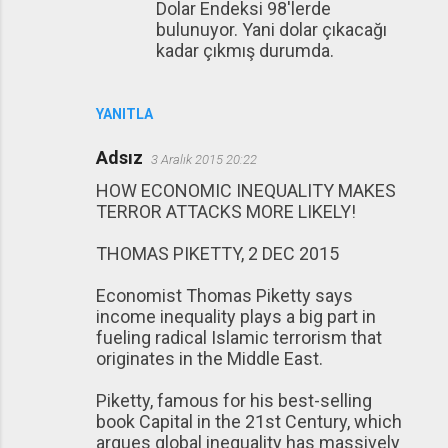
Dolar Endeksi 98'lerde
bulunuyor. Yani dolar çıkacağı
kadar çıkmış durumda.
YANITLA
Adsız
3 Aralık 2015 20:22
HOW ECONOMIC INEQUALITY MAKES
TERROR ATTACKS MORE LIKELY!
THOMAS PIKETTY, 2 DEC 2015
Economist Thomas Piketty says
income inequality plays a big part in
fueling radical Islamic terrorism that
originates in the Middle East.
Piketty, famous for his best-selling
book Capital in the 21st Century, which
argues global inequality has massively