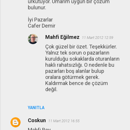
ürkütüyor. Umarım uygun bir çözüm
bulunur.
İyi Pazarlar
Cafer Demir
Mahfi Eğilmez
11 Mart 2012 12:59
Çok güzel bir özet. Teşekkürler.
Yalnız tek sorun o pazarların
kurulduğu sokaklarda oturanların
haklı rahatsızlığı. O nedenle bu
pazarları boş alanlar bulup
oralara götürmek gerek.
Kaldırmak bence de çözüm
değil.
YANITLA
Coskun
11 Mart 2012 16:55
Mahfi Bey,