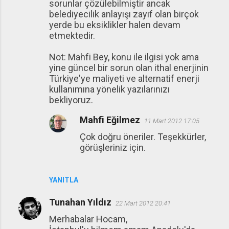
sorunlar çözülebilmiştir ancak
belediyecilik anlayışı zayıf olan birçok
yerde bu eksiklikler halen devam
etmektedir.
Not: Mahfi Bey, konu ile ilgisi yok ama
yine güncel bir sorun olan ithal enerjinin
Türkiye'ye maliyeti ve alternatif enerji
kullanımına yönelik yazılarınızı
bekliyoruz.
Mahfi Eğilmez
11 Mart 2012 17:05
Çok doğru öneriler. Teşekkürler,
görüşleriniz için.
YANITLA
Tunahan Yıldız
22 Mart 2012 20:41
Merhabalar Hocam,