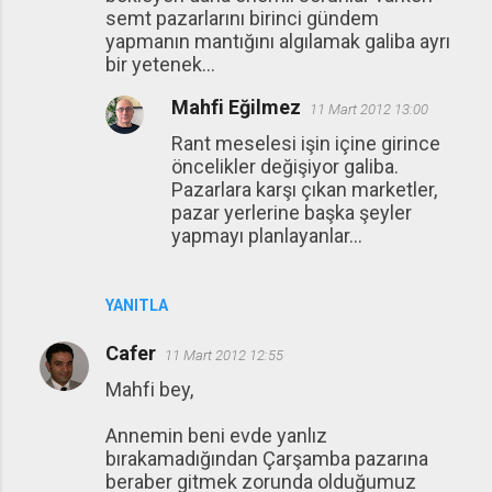
semt pazarlarını birinci gündem
yapmanın mantığını algılamak galiba ayrı
bir yetenek...
Mahfi Eğilmez
11 Mart 2012 13:00
Rant meselesi işin içine girince
öncelikler değişiyor galiba.
Pazarlara karşı çıkan marketler,
pazar yerlerine başka şeyler
yapmayı planlayanlar...
YANITLA
Cafer
11 Mart 2012 12:55
Mahfi bey,
Annemin beni evde yanlız
bırakamadığından Çarşamba pazarına
beraber gitmek zorunda olduğumuz