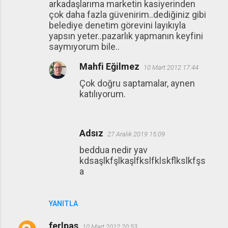
arkadaşlarıma marketin kasiyerinden
çok daha fazla güvenirim..dediğiniz gibi
belediye denetim görevini layıkıyla
yapsın yeter..pazarlık yapmanın keyfini
saymıyorum bile..
Mahfi Eğilmez
10 Mart 2012 17:44
Çok doğru saptamalar, aynen
katılıyorum.
Adsız
27 Aralık 2019 15:09
beddua nedir yav
kdsaşlkfşlkaşlfkslfklskflkslkfşs
a
YANITLA
ferlpas
10 Mart 2012 20:53