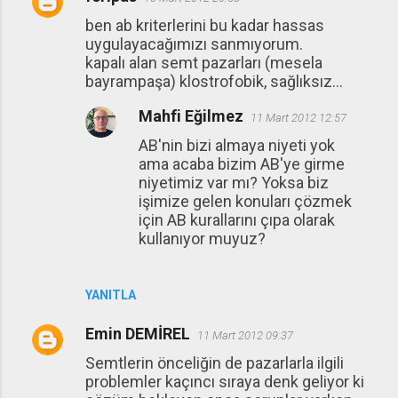
ben ab kriterlerini bu kadar hassas
uygulayacağımızı sanmıyorum.
kapalı alan semt pazarları (mesela
bayrampaşa) klostrofobik, sağlıksız...
Mahfi Eğilmez
11 Mart 2012 12:57
AB'nin bizi almaya niyeti yok
ama acaba bizim AB'ye girme
niyetimiz var mı? Yoksa biz
işimize gelen konuları çözmek
için AB kurallarını çıpa olarak
kullanıyor muyuz?
YANITLA
Emin DEMİREL
11 Mart 2012 09:37
Semtlerin önceliğin de pazarlarla ilgili
problemler kaçıncı sıraya denk geliyor ki