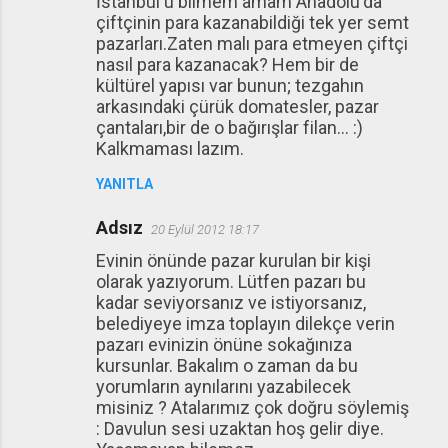
İstanbul'u bilmem amam Anadolu'da
çiftçinin para kazanabildiği tek yer semt
pazarları.Zaten malı para etmeyen çiftçi
nasıl para kazanacak? Hem bir de
kültürel yapısı var bunun; tezgahın
arkasındaki çürük domatesler, pazar
çantaları,bir de o bağırışlar filan... :)
Kalkmaması lazım.
YANITLA
Adsız
20 Eylül 2012 18:17
Evinin önünde pazar kurulan bir kişi
olarak yazıyorum. Lütfen pazarı bu
kadar seviyorsanız ve istiyorsanız,
belediyeye imza toplayın dilekçe verin
pazarı evinizin önüne sokağınıza
kursunlar. Bakalım o zaman da bu
yorumların aynılarını yazabilecek
misiniz ? Atalarımız çok doğru söylemiş
: Davulun sesi uzaktan hoş gelir diye.