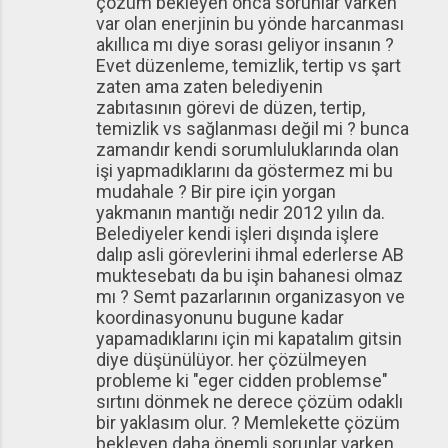
çözüm bekleyen onca sorunlar varken
var olan enerjinin bu yönde harcanması
akıllıca mı diye sorası geliyor insanın ?
Evet düzenleme, temizlik, tertip vs şart
zaten ama zaten belediyenin
zabıtasının görevi de düzen, tertip,
temizlik vs sağlanması değil mi ? bunca
zamandır kendi sorumluluklarında olan
işi yapmadıklarını da göstermez mi bu
mudahale ? Bir pire için yorgan
yakmanın mantığı nedir 2012 yılın da.
Belediyeler kendi işleri dışında işlere
dalıp asli görevlerini ihmal ederlerse AB
muktesebatı da bu işin bahanesi olmaz
mı ? Semt pazarlarının organizasyon ve
koordinasyonunu bugune kadar
yapamadıklarını için mi kapatalım gitsin
diye düşünülüyor. her çözülmeyen
probleme ki "eger cidden problemse"
sırtını dönmek ne derece çözüm odaklı
bir yaklasım olur. ? Memlekette çözüm
bekleyen daha önemli sorunlar varken