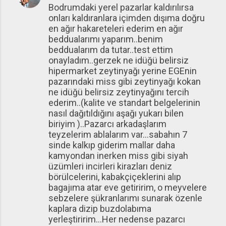
Bodrumdaki yerel pazarlar kaldırılırsa
o
onları kaldıranlara içimden dışıma doğru
r
en ağır hakareteleri ederim en ağır
u
beddualarımı yaparım..benim
beddualarım da tutar..test ettim
m
onayladım..gerzek ne idüğü belirsiz
l
hipermarket zeytinyağı yerine EGEnin
a
pazarındaki miss gibi zeytinyağı kokan
ne idüğü belirsiz zeytinyağını tercih
r
ederim..(kalite ve standart belgelerinin
nasıl dağıtıldığını aşağı yukarı bilen
biriyim )..Pazarcı arkadaşlarım
teyzelerim ablalarım var...sabahın 7
sinde kalkıp giderim mallar daha
kamyondan inerken miss gibi siyah
üzümleri incirleri kirazları deniz
börülcelerini, kabakçiçeklerini alıp
bagajıma atar eve getiririm, o meyvelere
sebzelere şükranlarımı sunarak özenle
kaplara dizip buzdolabıma
yerleştiririm...Her nedense pazarcı