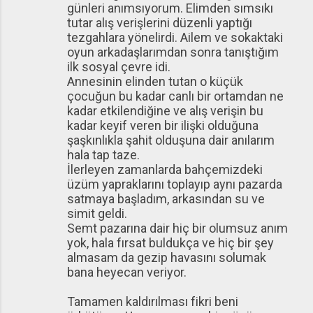
günleri anımsıyorum. Elimden sımsıkı
tutar alış verişlerini düzenli yaptığı
tezgahlara yönelirdi. Ailem ve sokaktaki
oyun arkadaşlarımdan sonra tanıştığım
ilk sosyal çevre idi.
Annesinin elinden tutan o küçük
çocuğun bu kadar canlı bir ortamdan ne
kadar etkilendiğine ve alış verişin bu
kadar keyif veren bir ilişki olduğuna
şaşkınlıkla şahit olduşuna dair anılarım
hala tap taze.
İlerleyen zamanlarda bahçemizdeki
üzüm yapraklarını toplayıp aynı pazarda
satmaya başladım, arkasından su ve
simit geldi.
Semt pazarına dair hiç bir olumsuz anım
yok, hala fırsat buldukça ve hiç bir şey
almasam da gezip havasını solumak
bana heyecan veriyor.
Tamamen kaldırılması fikri beni