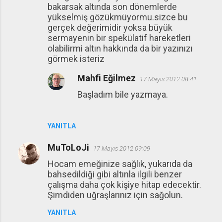
r
bakarsak altında son dönemlerde
u
yükselmiş gözükmüyormu.sizce bu
gerçek değerimidir yoksa büyük
m
sermayenin bir spekülatif hareketleri
l
olabilirmi altın hakkında da bir yazınızı
a
görmek isteriz
r
Mahfi Eğilmez
17 Mayıs 2012 08:41
Başladım bile yazmaya.
YANITLA
MuToLoJi
17 Mayıs 2012 09:09
Hocam emeğinize sağlık, yukarıda da
bahsedildiği gibi altınla ilgili benzer
çalışma daha çok kişiye hitap edecektir.
Şimdiden uğraşlarınız için sağolun.
YANITLA