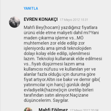
YANITLA
EVREN KONAKÇI
17 Mayıs 2012 15:31
Mahfi Bey(hocam) yazdığınız fiyatlara
ürünü elde etme maliyeti dahil mi?Yani
maden çıkarma işleme vs...MÖ
muhtemelen zor elde edilip zor
işleniyordu ama şimdi teknolojiden
dolayı kolay elde edilip, işlenilmesi
lazım. Teknoloji kullanarak elde edilmesi
vs...fiyatı düşürmesi lazım ama
kullanıcısı nüfusu ve kullanılan yer ve
alanlar fazla olduğu için duruma göre
fiyat artıyor.Altın ise bakır ve demir gibi(
yatırımcılar için hariç) günlük değil
evladiyelik(hazine)için üretilip birleri
tarafından satın alınıyor.Naçizane
düşüncelerim. Saygılar.
Mahfi Eğilmez
17 Mayıs 2012 20:08