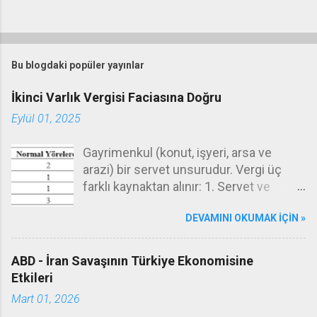
Y
o
r
Bu blogdaki popüler yayınlar
u
m
İkinci Varlık Vergisi Faciasına Doğru
G
Eylül 01, 2025
ö
n
d
Gayrimenkul (konut, işyeri, arsa ve
e
arazi) bir servet unsurudur. Vergi üç
r
farklı kaynaktan alınır: 1. Servet ve
servetlerin transferi (emlak vergisi,
DEVAMINI OKUMAK IÇIN »
değerli konut vergisi, veraset ve intikal
vergisi), 2. Gelir (gelir vergisi, kurumlar
vergisi), 3. İşlem (KDV, ÖTV, damga
ABD - İran Savaşının Türkiye Ekonomisine
vergisi, harçlar.) Emlak vergisi servet
Etkileri
vergilerinin tipik örneğidir. Burada kişiler
Mart 01, 2026
sahip oldukları gayrimenkullerin(konut,