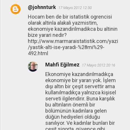
@johnnturk
17 Mayıs 2012 12:30
Hocam ben de bir istatistik ogrencisi
olarak altinla alakali yazmistim,
ekonomiye kazandirilmadikca bu altinin
bize yarari nedir?
http://www.marmaraistatistik.com/yazi
/yastik-alti-ise-yaradi-%28mi%29-
492.html
Mahfi Eğilmez
17 Mayıs 2012 20:16
Ekonomiye kazandırılmadıkça
ekonomiye bir yararı yok. İşlem
dışı altın bir çeşit servettir ama
kullanılmadıkça yalnızca kişisel
serveti ilgilendirir. Buna karşılık
bu altınların önemli bir
bölümünün kadınlara gelen
düğün hediyeleri olduğu
sanılıyor. Ve kadınlar bunları bir
çeşit sigorta, güvence gibi