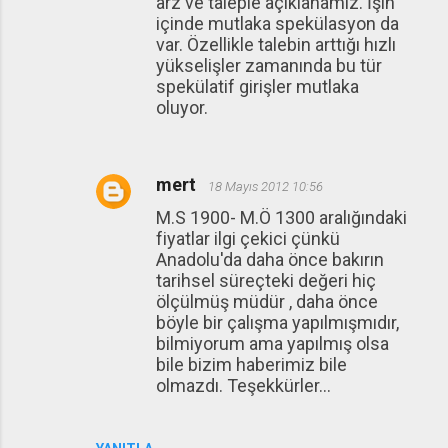
arz ve taleple açıklanamız. İşin
içinde mutlaka spekülasyon da
var. Özellikle talebin arttığı hızlı
yükselişler zamanında bu tür
spekülatif girişler mutlaka
oluyor.
mert
18 Mayıs 2012 10:56
M.S 1900- M.Ö 1300 aralığındaki
fiyatlar ilgi çekici çünkü
Anadolu'da daha önce bakırın
tarihsel süreçteki değeri hiç
ölçülmüş müdür , daha önce
böyle bir çalışma yapılmışmıdır,
bilmiyorum ama yapılmış olsa
bile bizim haberimiz bile
olmazdı. Teşekkürler...