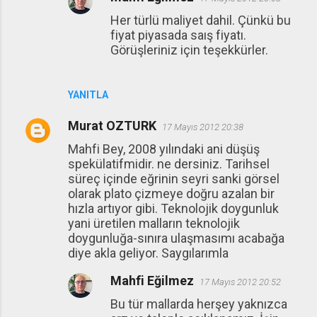
Her türlü maliyet dahil. Çünkü bu
fiyat piyasada saış fiyatı.
Görüşleriniz için teşekkürler.
YANITLA
Murat OZTURK
17 Mayıs 2012 20:38
Mahfi Bey, 2008 yılındaki ani düşüş
spekülatifmidir. ne dersiniz. Tarihsel
süreç içinde eğrinin seyri sanki görsel
olarak plato çizmeye doğru azalan bir
hızla artıyor gibi. Teknolojik doygunluk
yani üretilen malların teknolojik
doygunluğa-sınıra ulaşmasımı acabağa
diye akla geliyor. Saygılarımla
Mahfi Eğilmez
17 Mayıs 2012 20:52
Bu tür mallarda herşey yaknızca