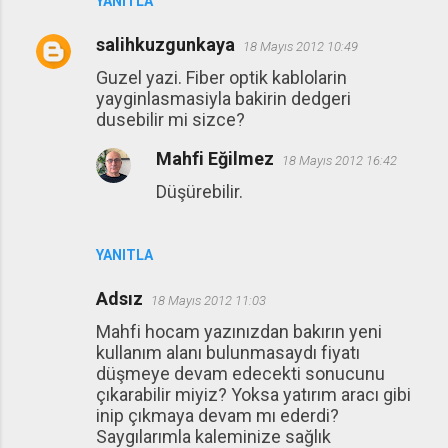
YANITLA
salihkuzgunkaya
18 Mayıs 2012 10:49
Guzel yazi. Fiber optik kablolarin
yayginlasmasiyla bakirin dedgeri
dusebilir mi sizce?
Mahfi Eğilmez
18 Mayıs 2012 16:42
Düşürebilir.
YANITLA
Adsız
18 Mayıs 2012 11:03
Mahfi hocam yazınızdan bakırın yeni
kullanım alanı bulunmasaydı fiyatı
düşmeye devam edecekti sonucunu
çıkarabilir miyiz? Yoksa yatırım aracı gibi
inip çıkmaya devam mı ederdi?
Saygılarımla kaleminize sağlık