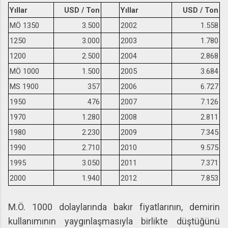
Yıllar
USD / Ton
Yıllar
USD / Ton
MÖ 1350
3.500
2002
1.558
1250
3.000
2003
1.780
1200
2.500
2004
2.868
MÖ 1000
1.500
2005
3.684
MS 1900
357
2006
6.727
1950
476
2007
7.126
1970
1.280
2008
2.811
1980
2.230
2009
7.345
1990
2.710
2010
9.575
1995
3.050
2011
7.371
2000
1.940
2012
7.853
M.Ö. 1000 dolaylarında bakır fiyatlarının, demirin
kullanımının yaygınlaşmasıyla birlikte düştüğünü