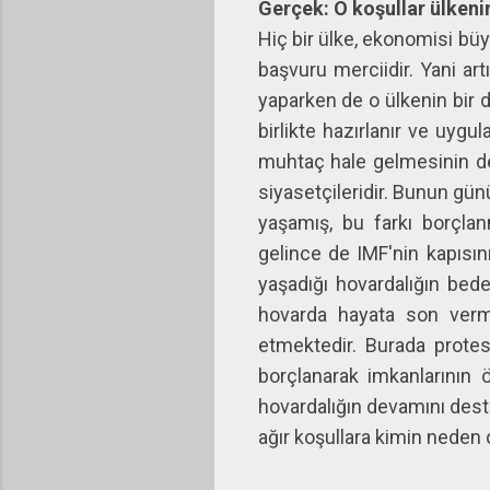
Gerçek: O koşullar ülkeni
Hiç bir ülke, ekonomisi büy
başvuru merciidir. Yani ar
yaparken de o ülkenin bir 
birlikte hazırlanır ve uygu
muhtaç hale gelmesinin de
siyasetçileridir. Bunun gün
yaşamış, bu farkı borçla
gelince de IMF'nin kapısın
yaşadığı hovardalığın be
hovarda hayata son verme
etmektedir. Burada protes
borçlanarak imkanlarının 
hovardalığın devamını dest
ağır koşullara kimin neden 