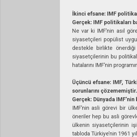
İkinci efsane: IMF politika
Gerçek: IMF politikaları b
Ne var ki IMF’nin asıl gör
siyasetçileri popülist uy
destekle birlikte önerdiği
siyasetçilerinin bu politik
hatalarını IMF’nin programına 
Üçüncü efsane: IMF, Türk
sorunlarını çözememiştir
Gerçek: Dünyada IMF’nin b
IMF’nin asli görevi bir ü
öneriler hep bu asli görevl
ülkenin siyasetçilerinin 
tabloda Türkiye’nin 1961 yı