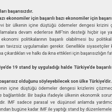
ları başarısızdır.
azı ekonomiler için başarılı bazı ekonomiler için başarı
evi bir ülkenin içine düştüğü ödemeler dengesi krizini 
gulamalara devam ederlerse IMF’nin desteği hiçbir işe 
 ekonomi politikalarının başarılı olabilmesi bu politik
aları tavizsiz uygulamaları gerekir. Genellikle siyasetçile
çıkardıkları ve halkı da ikna ettikleri için başarısızlığın fat
iye’de 19 stand by uyguladığı halde Türkiye’de başarı
.
aşarısız olduğunu söyleyebilecek son ülke Türkiye’di
lkenin içine düştüğü ödemeler dengesi krizlerini çözmed
e bağlantılıdır. Bir başka ifadeyle ülkenin ekonomik soru
işidir. IMF sadece parasal ve düşünsel anlamda yardımcı
lından bugüne kadar IMF ile yaptığı stand by düzenlemele