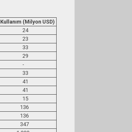
Kullanım (Milyon USD)
24
23
33
29
-
33
41
41
15
36
36
47