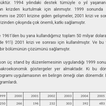
nüktür. 1994 yılındaki destek tümüyle o yıl yaşan
an krizden kurtulmak için alınmıştır. 1999 sonunda
nımı ise 2001 krizine giden gelişmeler, 2001 krizi ve sonra
izinden çıkışında çok önemli, katkı sağlamıştır.
1961’den bu yana kullandığımız toplam 50 milyar dolara
 91’i) 2001 krizi ve sonrası için kullanılmıştır. Ve bu
i bir bölümünün çözümünü sağlamıştır.
son üç stand by düzenlemesinin uygulandığı 1999 sonu i
makroekonomik göstergeler yer almaktadır. Ki bu dö
ogramı uygulamasının en belirgin örneği olan dönemdir.
ogramlardı.
999
2000
2001
2002
2003
2004
2005
250
266
196
232
303
392
483