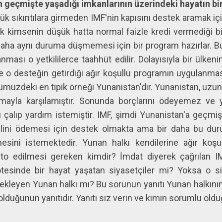
n geçmişte yaşadığı imkanlarının üzerindeki hayatın bi
ük sıkıntılara girmeden IMF'nin kapısını destek aramak içi
tık kimsenin düşük hatta normal faizle kredi vermediği b
daha aynı duruma düşmemesi için bir program hazırlar. Bu 
lanması o yetkililerce taahhüt edilir. Dolayısıyla bir ülk
 o desteğin getirdiği ağır koşullu programın uygulanma
ümüzdeki en tipik örneği Yunanistan'dır. Yunanistan, uzu
nmayla karşılamıştır. Sonunda borçlarını ödeyemez ve
ı çalıp yardım istemiştir. IMF, şimdi Yunanistan'a geçmiş
delini ödemesi için destek olmakta ama bir daha bu d
sini istemektedir. Yunan halkı kendilerine ağır koşul
to edilmesi gereken kimdir? İmdat diyerek çağrılan IM
ötesinde bir hayat yaşatan siyasetçiler mi? Yoksa o s
ekleyen Yunan halkı mı? Bu sorunun yanıtı Yunan halkının 
olduğunun yanıtıdır. Yanıtı siz verin ve kimin sorumlu oldu