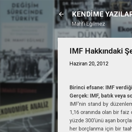
KENDİME YAZILA
Mahfi Eğilmez
IMF Hakkındaki Şe
Haziran 20, 2012
Birinci efsane: IMF verdiğ
Gerçek: IMF, batık veya s
IMF’nin stand by düzenleme
1,16 oranında olan bir faiz
yüzde 300’ünü aşan borçlanm
her borçlanma için bir taah