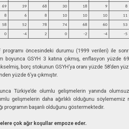
69
39
68
30
18
9
8
8
6
8
10
10
10
11
58
52
78
74
68
60
53
0
-4
2
0
-2
-4
-5
 programı öncesindeki durumu (1999 verileri) ile sonra
em boyunca GSYH 3 katına çıkmış, enflasyon yüzde 69’
yükselmiş, borç stokunun GSYH’ya oranı yüzde 58’den yüz
nden yüzde 6’ya çıkmıştır.
yunca Türkiye’de olumlu gelişmelerin yanında olumsu
lumlu gelişmelerin daha ağırlıklı olduğunu söylememi
ığı programın başarılı olduğunu göstermektedir.
elere çok ağır koşullar empoze eder.