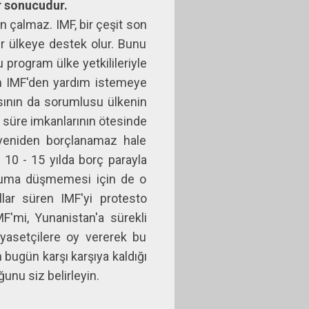
r sonucudur.
n çalmaz. IMF, bir çeşit son
ir ülkeye destek olur. Bunu
program ülke yetkilileriyle
enin IMF'den yardım istemeye
sının da sorumlusu ülkenin
n süre imkanlarının ötesinde
 yeniden borçlanamaz hale
 10 - 15 yılda borç parayla
uruma düşmemesi için de o
lar süren IMF'yi protesto
F'mi, Yunanistan'a sürekli
iyasetçilere oy vererek bu
bugün karşı karşıya kaldığı
ğunu siz belirleyin.