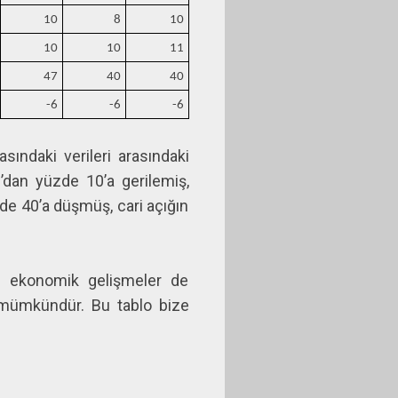
10
8
10
10
10
11
47
40
40
-6
-6
-6
sındaki verileri arasındaki
dan yüzde 10’a gerilemiş,
de 40’a düşmüş, cari açığın
z ekonomik gelişmeler de
z mümkündür. Bu tablo bize