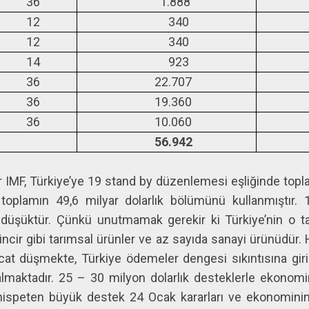
36
1.888
1.
12
340
12
340
2
14
923
6
36
22.707
17
36
19.360
17
36
10.060
10
56.942
49
IMF, Türkiye’ye 19 stand by düzenlemesi eşliğinde topl
toplamın 49,6 milyar dolarlık bölümünü kullanmıştır. 
düşüktür. Çünkü unutmamak gerekir ki Türkiye’nin o tar
 incir gibi tarımsal ürünler ve az sayıda sanayi ürünüdür. 
at düşmekte, Türkiye ödemeler dengesi sıkıntısına gi
çalmaktadır. 25 – 30 milyon dolarlık desteklerle ekonom
i nispeten büyük destek 24 Ocak kararları ve ekonomin