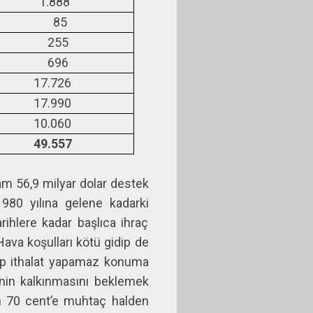
888
85
55
96
.726
.990
.060
.557
am 56,9 milyar dolar destek
1980 yılına gelene kadarki
ihlere kadar başlıca ihraç
Hava koşulları kötü gidip de
rip ithalat yapamaz konuma
inin kalkınmasını beklemek
in 70 cent’e muhtaç halden