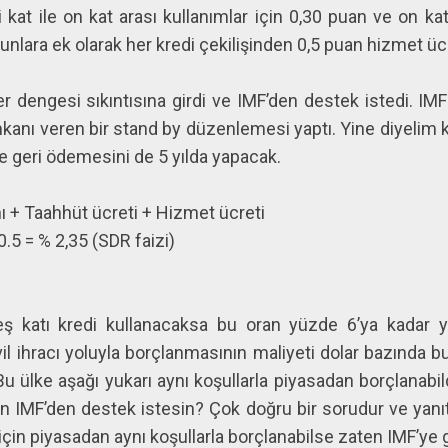
i kat ile on kat arası kullanımlar için 0,30 puan ve on kat
Bunlara ek olarak her kredi çekilişinden 0,5 puan hizmet üc
er dengesi sıkıntısına girdi ve IMF’den destek istedi. IM
kanı veren bir stand by düzenlemesi yaptı. Yine diyelim k
e geri ödemesini de 5 yılda yapacak.
+ Taahhüt ücreti + Hizmet ücreti
 = % 2,35 (SDR faizi)
eş katı kredi kullanacaksa bu oran yüzde 6’ya kadar y
il ihracı yoluyla borçlanmasının maliyeti dolar bazında bu
Bu ülke aşağı yukarı aynı koşullarla piyasadan borçlanabi
ren IMF’den destek istesin? Çok doğru bir sorudur ve yanıtı
 için piyasadan aynı koşullarla borçlanabilse zaten IMF’y