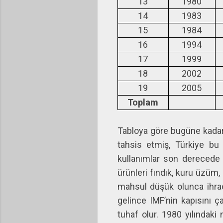
13
1980
14
1983
15
1984
16
1994
17
1999
18
2002
19
2005
Toplam
Tabloya göre bugüne kadar 
tahsis etmiş, Türkiye bu 
kullanımlar son derecede 
ürünleri fındık, kuru üzüm,
mahsul düşük olunca ihrac
gelince IMF’nin kapısını 
tuhaf olur. 1980 yılındak