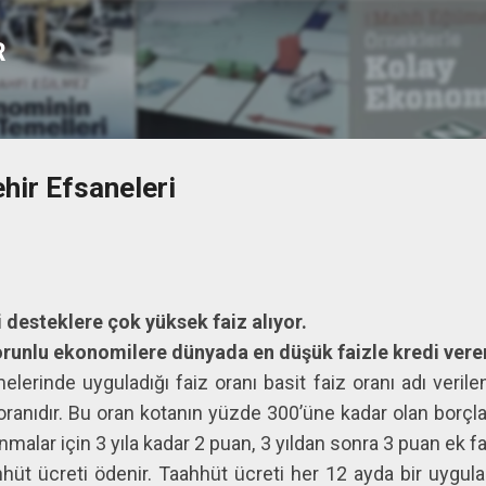
Ana içeriğe atla
R
hir Efsaneleri
i desteklere çok yüksek faiz alıyor.
orunlu ekonomilere dünyada en düşük faizle kredi veren
lerinde uyguladığı faiz oranı basit faiz oranı adı verile
 oranıdır. Bu oran kotanın yüzde 300’üne kadar olan borçla
alar için 3 yıla kadar 2 puan, 3 yıldan sonra 3 puan ek fa
hüt ücreti ödenir. Taahhüt ücreti her 12 ayda bir uygulan