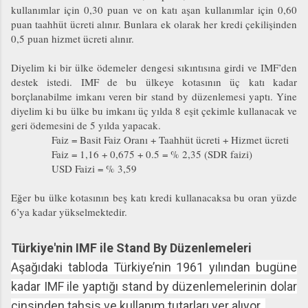
kullanımlar için 0,30 puan ve on katı aşan kullanımlar için 0,60
puan taahhüt ücreti alınır. Bunlara ek olarak her kredi çekilişinden
0,5 puan hizmet ücreti alınır.
Diyelim ki bir ülke ödemeler dengesi sıkıntısına girdi ve IMF’den
destek istedi. IMF de bu ülkeye kotasının üç katı kadar
borçlanabilme imkanı veren bir stand by düzenlemesi yaptı. Yine
diyelim ki bu ülke bu imkanı üç yılda 8 eşit çekimle kullanacak ve
geri ödemesini de 5 yılda yapacak.
Faiz = Basit Faiz Oranı + Taahhüt ücreti + Hizmet ücreti
Faiz = 1,16 + 0,675 + 0.5 = % 2,35 (SDR faizi)
USD Faizi = % 3,59
Eğer bu ülke kotasının beş katı kredi kullanacaksa bu oran yüzde
6’ya kadar yükselmektedir.
Türkiye'nin IMF ile Stand By Düzenlemeleri
Aşağıdaki tabloda Türkiye’nin 1961 yılından bugüne
kadar IMF ile yaptığı stand by düzenlemelerinin dolar
cinsinden tahsis ve kullanım tutarları yer alıyor.