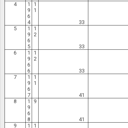
4
1
1
9
1
6
4
33
2
5
1
1
9
2
6
5
33
6
1
1
9
2
6
6
33
3
7
1
1
9
1
6
7
41
4
8
1
9
9
6
8
41
4
9
1
1