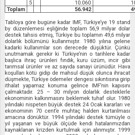
5
10.060
10.0
Toplam
56.942
49.5
Tabloya göre bugüne kadar IMF, Türkiye’ye 19 stand
by düzenlemesi eşliğinde toplam 56,9 milyar dolar
destek tahsis etmiş, Türkiye bu toplamın 49,6 milyar
dolarlık bölümünü kullanmıştır. 1980 yılına gelene
kadarki kullanımlar son derecede düşüktür. Çünkü
unutmamak gerekir ki Türkiye’nin o tarihlere kadar
başlıca ihraç ürünleri fındık, kuru üzüm, incir gibi
tarımsal ürünler ve az sayıda sanayi ürünüdür. Hava
koşulları kötü gidip de mahsul düşük olunca ihracat
düşmekte, Türkiye ödemeler dengesi sıkıntısına girip
ithalat yapamaz konuma gelince IMF’nin kapısını
çalmaktadır. 25 – 30 milyon dolarlık desteklerle
ekonominin kalkınmasını beklemek tuhaf olur. 1980
yılındaki nispeten büyük destek 24 Ocak kararları ve
ekonominin 70 cent’e muhtaç halden kurtarılması
amacına dönüktür. 1994 yılındaki destek tümüyle o
yıl yaşanan ve büyük ölçüde kendi hatalarımızdan
kaynaklanan krizden kurtulmak için alınmıştır. 1999