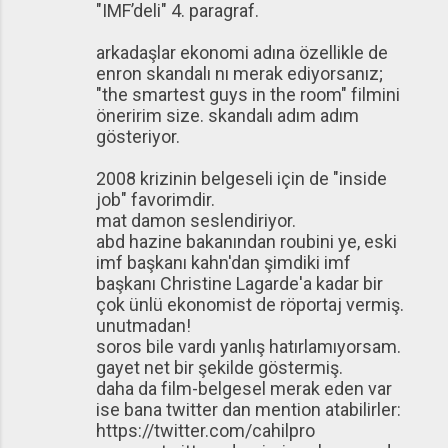
"IMF’deli" 4. paragraf.
arkadaşlar ekonomi adına özellikle de
enron skandalı nı merak ediyorsanız;
"the smartest guys in the room" filmini
öneririm size. skandalı adım adım
gösteriyor.
2008 krizinin belgeseli için de "inside
job" favorimdir.
mat damon seslendiriyor.
abd hazine bakanından roubini ye, eski
imf başkanı kahn'dan şimdiki imf
başkanı Christine Lagarde'a kadar bir
çok ünlü ekonomist de röportaj vermiş.
unutmadan!
soros bile vardı yanlış hatırlamıyorsam.
gayet net bir şekilde göstermiş.
daha da film-belgesel merak eden var
ise bana twitter dan mention atabilirler:
https://twitter.com/cahilpro