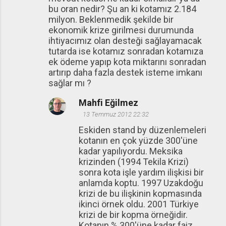
bu oran nedir? Şu an ki kotamız 2.184
milyon. Beklenmedik şekilde bir
ekonomik krize girilmesi durumunda
ihtiyacımız olan desteği sağlayamacak
tutarda ise kotamız sonradan kotamıza
ek ödeme yapıp kota miktarını sonradan
artırıp daha fazla destek isteme imkanı
sağlar mı ?
Mahfi Eğilmez
13 Temmuz 2012 22:32
Eskiden stand by düzenlemeleri
kotanın en çok yüzde 300'üne
kadar yapılıyordu. Meksika
krizinden (1994 Tekila Krizi)
sonra kota işle yardım ilişkisi bir
anlamda koptu. 1997 Uzakdoğu
krizi de bu ilişkinin kopmasında
ikinci örnek oldu. 2001 Türkiye
krizi de bir kopma örneğidir.
Kotanın % 300'üne kadar faiz