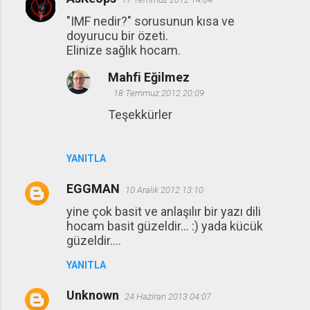
"IMF nedir?" sorusunun kısa ve
doyurucu bir özeti.
Elinize sağlık hocam.
Mahfi Eğilmez
18 Temmuz 2012 20:09
Teşekkürler
YANITLA
EGGMAN
10 Aralık 2012 13:10
yine çok basit ve anlaşılır bir yazı dili
hocam basit güzeldir... :) yada kücük
güzeldir....
YANITLA
Unknown
24 Haziran 2013 04:07