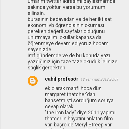
umarım twitter adresimi paylaşmamda
sakınca yoktur. varsa bu yorumum
silinsin.
burasının bedavadan ve de her iktisat
ekonomi vb öğrencisinin okuması
gereken değerli sayfalar olduğunu
unutmayalım. okullar kapansa da
öğrenmeye devam ediyoruz hocam
sayenizde.
imf gündemde ve de bu konuda yazı
yazdığınız için taze taze okuduk. elinize
sağlık gerçekten.
cahil profesör
13 Temmuz 2012 20:09
ek olarak mahfi hoca dün
margaret thatcher'dan
bahsetmişti sorduğum soruya
cevap olarak.
"the iron lady" diye 2011 yapımı
thatcer ın hayatını anlatan film
var. başrolde Meryl Streep var.