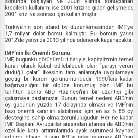
sonunda başlayan ve 2008 yılında sonuçlanan
kredilerin kullanımı ise 2001 krizine giden gelişmeler,
2001 krizi ve sonrası için kullanılmıştır.
Türkiye’nin son stand by düzenlemesinden IMF’ye
1,7 milyar dolar borcu kalmıştır. Bu borcun yarısı
2012’de yarısı da 2013 yılında ödenerek kapanacaktır.
IMF’nin İki Önemli Sorunu
IMF, bugünkü görünümü itibariyle, kapitalizmin temel
kuralı olarak kabul edilebilecek olan “parayı veren
düdüğü çalar” ilkesinin tam anlamıyla uygulamaya
geçtiği bir kurum görünümündedir. 1990’lara kadar
bağımsızlığını bir ölçüde korumuş olan IMF bu
tarihten sonra ABD Hazinesi’nin bir uzantısı gibi
çalışmaya başlamıştır. Bunun temel nedeni ABD’nin
oy gücünün yüzde 17 dolayında olması ve IMF’nin
bazı önemli kararları alabilmesi için en az % 85 oy
desteğine sahip olma zorunluluğudur. Her ne kadar
IMF Başkanı Avrupalılar arasından atansa da ABD’nin
özellikle kota artırımlarında ayak sürümesi kaynak
artırımı ihtiyacı duyan IMF’yi ister istemez ABD’nin