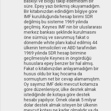
baskıyı ve blogu takip edemedim bir
r
süre. Epey yazı birikmiş okuyamadığım.
Bir kitabınızdan edindiğim bilgiye göre
IMF kurulduğunda hesap birimi SDR
değilmiş bu sisteme 1969 yılında
geçilmiş. Keynes IMF nin bir uluslararası
merkez bankası şeklinde kurulmasını
öne sürmüş ve savunmuş fakat o
dönemde white planı kabul edilmiş 44
ülkenin temsilcileri ve ABD tarafından
1969 yılında SDR hesap birimine
geçilmesiyle Keynes in öngördüğü
hususlara epey benzer bir hal almış.
Fakat o kitabınızdan anlayamadığım bir
husus oldu bir kaç hocama da
sormuştum net bir cevap alamamıştım.
Oy sayımız IMF deki mevcut kotamıza
göre düzenleniyor, ülke destek almak
istediğinde de kotaya göre destek
hesabı yapılıyor. Örnek olarak 5 milyar
dolar destek almak isteyen bir ülkenin
mevcut kotası ne kadar olmalıdır ya da