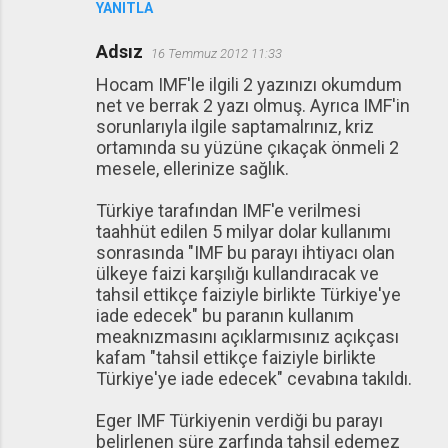
YANITLA
Adsız
16 Temmuz 2012 11:33
Hocam IMF'le ilgili 2 yazınızı okumdum
net ve berrak 2 yazı olmuş. Ayrıca IMF'in
sorunlarıyla ilgile saptamalrınız, kriz
ortamında su yüzüne çıkaçak önmeli 2
mesele, ellerinize sağlık.
Türkiye tarafından IMF'e verilmesi
taahhüt edilen 5 milyar dolar kullanımı
sonrasında "IMF bu parayı ihtiyacı olan
ülkeye faizi karşılığı kullandıracak ve
tahsil ettikçe faiziyle birlikte Türkiye'ye
iade edecek" bu paranın kullanım
meaknızmasını açıklarmısınız açıkçası
kafam "tahsil ettikçe faiziyle birlikte
Türkiye'ye iade edecek" cevabına takıldı.
Eger IMF Türkiyenin verdiği bu parayı
belirlenen süre zarfında tahsil edemez