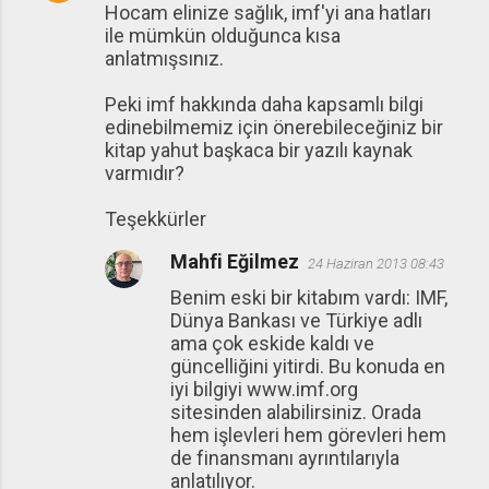
Hocam elinize sağlık, imf'yi ana hatları
ile mümkün olduğunca kısa
anlatmışsınız.
Peki imf hakkında daha kapsamlı bilgi
edinebilmemiz için önerebileceğiniz bir
kitap yahut başkaca bir yazılı kaynak
varmıdır?
Teşekkürler
Mahfi Eğilmez
24 Haziran 2013 08:43
Benim eski bir kitabım vardı: IMF,
Dünya Bankası ve Türkiye adlı
ama çok eskide kaldı ve
güncelliğini yitirdi. Bu konuda en
iyi bilgiyi www.imf.org
sitesinden alabilirsiniz. Orada
hem işlevleri hem görevleri hem
de finansmanı ayrıntılarıyla
anlatılıyor.