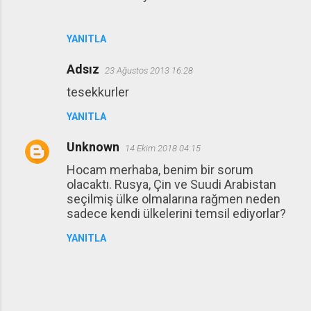
YANITLA
Adsız
23 Ağustos 2013 16:28
tesekkurler
YANITLA
Unknown
14 Ekim 2018 04:15
Hocam merhaba, benim bir sorum
olacaktı. Rusya, Çin ve Suudi Arabistan
seçilmiş ülke olmalarına rağmen neden
sadece kendi ülkelerini temsil ediyorlar?
YANITLA