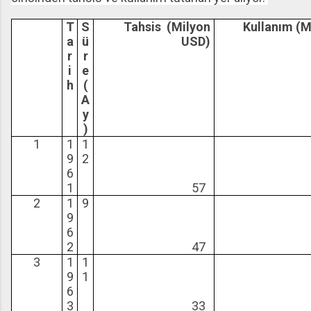
T
S
Tahsis (Milyon
Kullanım (M
a
ü
USD)
r
r
i
e
h
(
A
y
)
1
1
1
9
2
6
1
57
2
2
1
9
9
6
2
47
2
3
1
1
9
1
6
3
33
3