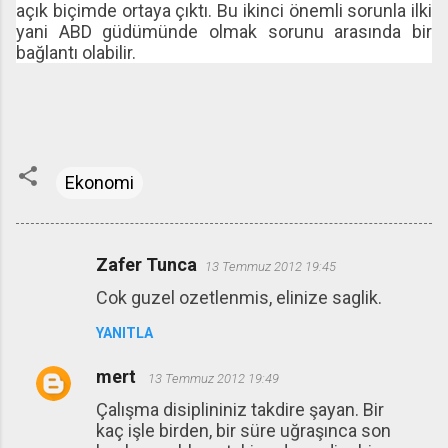
açık biçimde ortaya çıktı. Bu ikinci önemli sorunla ilki
yani ABD güdümünde olmak sorunu arasında bir
bağlantı olabilir.
Ekonomi
Zafer Tunca
13 Temmuz 2012 19:45
Y
Cok guzel ozetlenmis, elinize saglik.
o
r
YANITLA
u
mert
13 Temmuz 2012 19:49
m
Çalışma disiplininiz takdire şayan. Bir
l
kaç işle birden, bir süre uğraşınca son
a