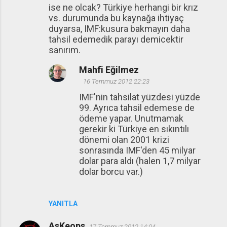
ise ne olcak? Türkiye herhangi bir krız
vs. durumunda bu kaynağa ihtiyaç
duyarsa, IMF:kusura bakmayın daha
tahsil edemedik parayı demicektir
sanırım.
Mahfi Eğilmez
16 Temmuz 2012 22:23
IMF'nin tahsilat yüzdesi yüzde
99. Ayrıca tahsil edemese de
ödeme yapar. Unutmamak
gerekir ki Türkiye en sıkıntılı
dönemi olan 2001 krizi
sonrasında IMF'den 45 milyar
dolar para aldı (halen 1,7 milyar
dolar borcu var.)
YANITLA
AsKeops
17 Temmuz 2012 14:04