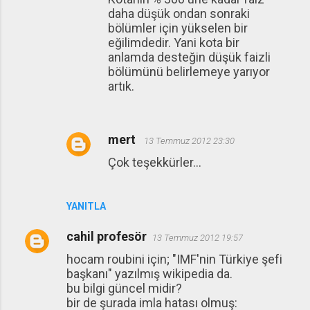
daha düşük ondan sonraki
bölümler için yükselen bir
eğilimdedir. Yani kota bir
anlamda desteğin düşük faizli
bölümünü belirlemeye yarıyor
artık.
mert
13 Temmuz 2012 23:30
Çok teşekkürler...
YANITLA
cahil profesör
13 Temmuz 2012 19:57
hocam roubini için; "IMF'nin Türkiye şefi
başkanı" yazılmış wikipedia da.
bu bilgi güncel midir?
bir de şurada imla hatası olmuş: