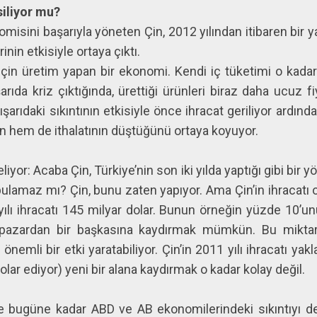
siliyor mu?
isini başarıyla yöneten Çin, 2012 yılından itibaren bir 
nin etkisiyle ortaya çıktı.
için üretim yapan bir ekonomi. Kendi iç tüketimi o kadar
şarıda kriz çıktığında, ürettiği ürünleri biraz daha ucuz 
şarıdaki sıkıntının etkisiyle önce ihracat geriliyor ardı
nın hem de ithalatının düştüğünü ortaya koyuyor.
yor: Acaba Çin, Türkiye’nin son iki yılda yaptığı gibi bir 
ulamaz mı? Çin, bunu zaten yapıyor. Ama Çin’in ihracatı o
ılı ihracatı 145 milyar dolar. Bunun örneğin yüzde 10’un
ir pazardan bir başkasına kaydırmak mümkün. Bu miktar 
 önemli bir etki yaratabiliyor. Çin’in 2011 yılı ihracatı yakl
lar ediyor) yeni bir alana kaydırmak o kadar kolay değil.
 bugüne kadar ABD ve AB ekonomilerindeki sıkıntıyı d