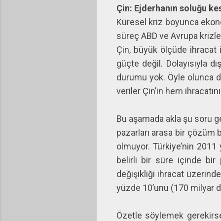
Çin: Ejderhanın soluğu ke
Küresel kriz boyunca ekonom
süreç ABD ve Avrupa krizleri
Çin, büyük ölçüde ihracat 
güçte değil. Dolayısıyla dı
durumu yok. Öyle olunca dı
veriler Çin’in hem ihracatı
Bu aşamada akla şu soru geli
pazarları arasa bir çözüm b
olmuyor. Türkiye’nin 2011 y
belirli bir süre içinde b
değişikliği ihracat üzerinde
yüzde 10’unu (170 milyar do
Özetle söylemek gerekirse