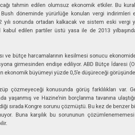
acağı tahmin edilen olumsuz ekonomik etkiler. Bu kural d
er: Bush döneminde yürürlüğe konulan vergi indirimleri
yılı sonunda ortadan kalkacak ve sistem eski vergi y
 kabul edilen partiler üstü yasa ile de 2013 yılbaşında
ması ve bütçe harcamalarının kesilmesi sonucu ekonomide
yona girmesinden endişe ediliyor. ABD Bütçe İdaresi 
nin ekonomik büyümeyi yüzde 0,5’e düşüreceği görüşünde
üp çözmeyeceği konusunda görüş farklılıkları var. Geç
a yaşanmış ve Hazine’nin borçlanma tavanına ulaştığı
ği sırada Kongre sorunu çözmüştü. Bu kez de benzer bir 
unuyor. Buna karşılık bu sorununun çözümlenememesi
ilir.