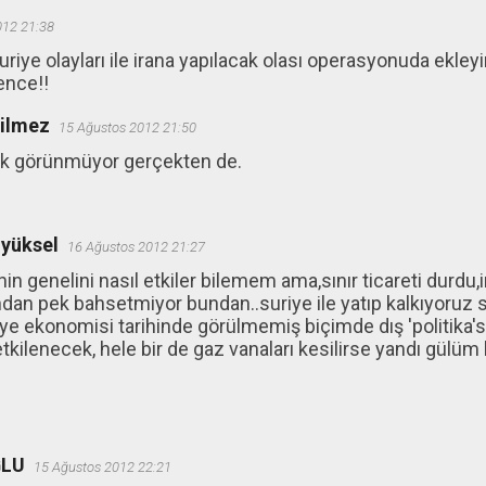
012 21:38
iye olayları ile irana yapılacak olası operasyonuda ekleyi
ence!!
ğilmez
15 Ağustos 2012 21:50
ak görünmüyor gerçekten de.
yüksel
16 Ağustos 2012 21:27
n genelini nasıl etkiler bilemem ama,sınır ticareti durdu,
dan pek bahsetmiyor bundan..suriye ile yatıp kalkıyoruz 
kiye ekonomisi tarihinde görülmemiş biçimde dış 'politika
tkilenecek, hele bir de gaz vanaları kesilirse yandı gülüm
ĞLU
15 Ağustos 2012 22:21