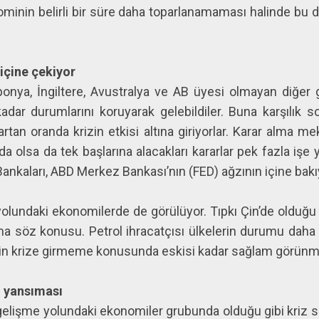
nominin belirli bir süre daha toparlanamaması halinde bu 
 içine çekiyor
ponya, İngiltere, Avustralya ve AB üyesi olmayan diğer g
adar durumlarını koruyarak gelebildiler. Buna karşılık 
rtan oranda krizin etkisi altına giriyorlar. Karar alma m
a olsa da tek başlarına alacakları kararlar pek fazla işe
nkaları, ABD Merkez Bankası’nın (FED) ağzının içine bakıyo
 yolundaki ekonomilerde de görülüyor. Tıpkı Çin’de olduğ
ma söz konusu. Petrol ihracatçısı ülkelerin durumu daha 
in krize girmeme konusunda eskisi kadar sağlam görünmed
n yansıması
gelişme yolundaki ekonomiler grubunda olduğu gibi kriz sü