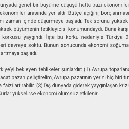
 Dünyada genel bir büyüme düşüşü hatta bazı ekonomile
onomiler arasında yer aldı. Bütçe açığını, borçlanması
anını zaman içinde düşürmeye başladı. Tek sorunu yüksek 
ksek büyümenin tetikleyicisi konumundaydı. Buna karşıl
korkusu yaygındı. İşte bu korku nedeniyle Türkiye 20
leri devreye soktu. Bunun sonucunda ekonomi soğuma
ı artmaya başladı.
’yi bekleyen tehlikeler şunlardır: (1) Avrupa toparlan
acat pazarı geliştirelim, Avrupa pazarının yerini hiç biri 
a faizi artırabilir. (3) Dış dünyada giderek yaygınlaşan kriz
) Kurlar yükselirse ekonomi olumsuz etkilenir.