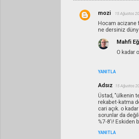
mozi
15 Ağustos 2
Y
Hocam acizane f
o
ne dersiniz düny
r
Mahfi E
u
m
O kadar 
l
a
YANITLA
r
Adsız
15 Ağustos 2
Üstad, "ülkenin t
rekabet-katma d
cari açık. o kada
sorunlar da değil
%7-8'i! Eskiden 
YANITLA