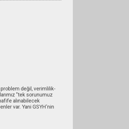
problem değil, verimlilik-
nlarımız "tek sorunumuz
hafife alınabilecek
örenler var. Yani GSYH'nin