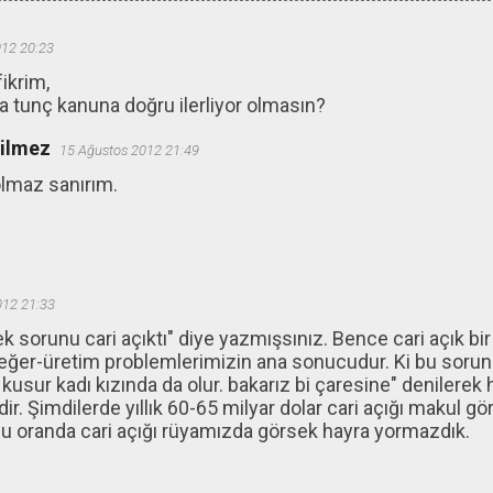
012 20:23
ikrim,
a tunç kanuna doğru ilerliyor olmasın?
ğilmez
15 Ağustos 2012 21:49
olmaz sanırım.
012 21:33
ek sorunu cari açıktı" diye yazmışsınız. Bence cari açık bir 
eğer-üretim problemlerimizin ana sonucudur. Ki bu soru
r kusur kadı kızında da olur. bakarız bi çaresine" denilerek 
dir. Şimdilerde yıllık 60-65 milyar dolar cari açığı makul g
bu oranda cari açığı rüyamızda görsek hayra yormazdık.