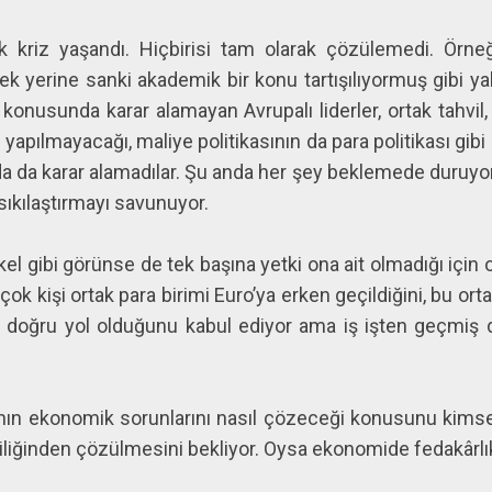
k kriz yaşandı. Hiçbirisi tam olarak çözülemedi. Örn
k yerine sanki akademik bir konu tartışılıyormuş gibi y
konusunda karar alamayan Avrupalı liderler, ortak tahvil,
 yapılmayacağı, maliye politikasının da para politikası gibi
 da karar alamadılar. Şu anda her şey beklemede duruyor
sıkılaştırmayı savunuyor.
rkel gibi görünse de tek başına yetki ona ait olmadığı için
ok kişi ortak para birimi Euro’ya erken geçildiğini, bu ortakl
n doğru yol olduğunu kabul ediyor ama iş işten geçmiş
nın ekonomik sorunlarını nasıl çözeceği konusunu kimse
liğinden çözülmesini bekliyor. Oysa ekonomide fedakâr