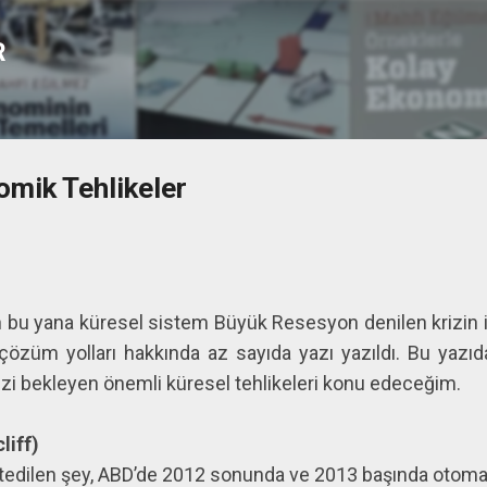
Ana içeriğe atla
R
mik Tehlikeler
 bu yana küresel sistem Büyük Resesyon denilen krizin i
 çözüm yolları hakkında az sayıda yazı yazıldı. Bu yazı
bizi bekleyen önemli küresel tehlikeleri konu edeceğim.
liff)
edilen şey, ABD’de 2012 sonunda ve 2013 başında otomat