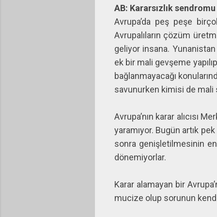
AB: Kararsızlık sendromu
Avrupa’da peş peşe birço
Avrupalıların çözüm üretme
geliyor insana. Yunanistan 
ek bir mali gevşeme yapılıp
bağlanmayacağı konularında
savunurken kimisi de mali 
Avrupa’nın karar alıcısı Me
yaramıyor. Bugün artık pek ç
sonra genişletilmesinin e
dönemiyorlar.
Karar alamayan bir Avrupa’
mucize olup sorunun kendi