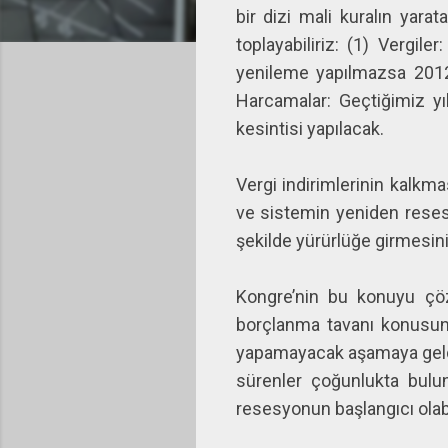
bir dizi mali kuralın yarat
toplayabiliriz: (1) Vergil
yenileme yapılmazsa 2012 
Harcamalar: Geçtiğimiz yıl
kesintisi yapılacak.
Vergi indirimlerinin kalk
ve sistemin yeniden reses
şekilde yürürlüğe girmesi
Kongre’nin bu konuyu çöz
borçlanma tavanı konusund
yapamayacak aşamaya geldi
sürenler çoğunlukta bul
resesyonun başlangıcı olab