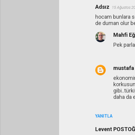
Adsız
15 Ağustos 2
hocam bunlara sur
de duman olur b
Mahfi E
Pek parl
mustafa 
ekonomini
korkusun
gibi..tür
daha da e
YANITLA
Levent POSTO