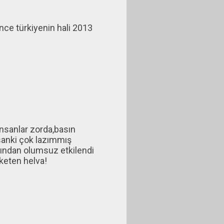
nce türkiyenin hali 2013
insanlar zorda,basın
sanki çok lazımmış
'sından olumsuz etkilendi
 keten helva!