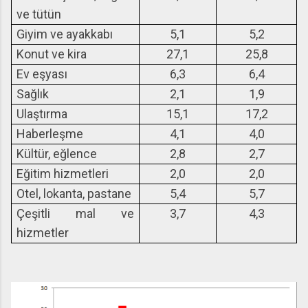
ve tütün
Giyim ve ayakkabı
5,1
5,2
Konut ve kira
27,1
25,8
Ev eşyası
6,3
6,4
Sağlık
2,1
1,9
Ulaştırma
15,1
17,2
Haberleşme
4,1
4,0
Kültür, eğlence
2,8
2,7
Eğitim hizmetleri
2,0
2,0
Otel, lokanta, pastane
5,4
5,7
Çeşitli mal ve
3,7
4,3
hizmetler