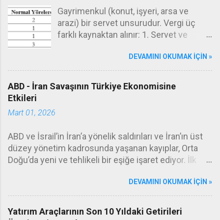
d
Gayrimenkul (konut, işyeri, arsa ve
e
arazi) bir servet unsurudur. Vergi üç
r
farklı kaynaktan alınır: 1. Servet ve
servetlerin transferi (emlak vergisi,
DEVAMINI OKUMAK IÇIN »
değerli konut vergisi, veraset ve intikal
vergisi), 2. Gelir (gelir vergisi, kurumlar
vergisi), 3. İşlem (KDV, ÖTV, damga
ABD - İran Savaşının Türkiye Ekonomisine
vergisi, harçlar.) Emlak vergisi servet
Etkileri
vergilerinin tipik örneğidir. Burada kişiler
Mart 01, 2026
sahip oldukları gayrimenkullerin(konut,
arsa, arazi, işyeri) değeri üzerinden her
ABD ve İsrail’in İran’a yönelik saldırıları ve İran’ın üst
yıl belirli oranda bir emlak vergisi
düzey yönetim kadrosunda yaşanan kayıplar, Orta
öderler. Emlak vergisi belediye gelirleri
Doğu’da yeni ve tehlikeli bir eşiğe işaret ediyor. İlk
arasındadır, dolayısıyla ödenen bu vergi
füze dalgasının ardından gelen haberler, çatışmanın
ilgili belediyeye gider. Emlak vergisinin
DEVAMINI OKUMAK IÇIN »
sınırlı bir misilleme olmaktan çıkıp daha geniş bir
oranları şöyledir: Mesela Ankara’da
savaşa evrileceğini düşündürüyor. Hürmüz
oturan ve mesken olarak oturduğu
Boğazı’nın kapatıldığına ilişkin resmî bir doğrulama
Yatırım Araçlarının Son 10 Yıldaki Getirileri
konutun değeri 10.000.000 lira olan bir
yok. Ancak gemilerin rota değiştirerek geri döndüğü