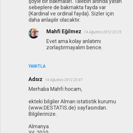
şöyle bir bakmaları. Talebin altında yatan
sebeplere de bakmakta fayda var
(Kardinal ve ordinal fayda). Sizler için
daha anlaşılır olacaktır.
Mahfi Eğilmez
14 Ağustos 2012 22:25
Evet ama kolay anlatımı
zorlaştırmayalım bence.
YANITLA
Adsız
14 Ağustos 2012 23:47
Merhaba Mahfi hocam,
ekteki bilgiler Alman istatistik kurumu
(www.DESTATIS.de) sayfasından.
Bilgilerinize.
Almanya
Yıl: 2010