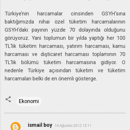
Türkiye’nin harcamalar cinsinden GSYH’sına
baktığımızda nihai özel tüketim harcamalarının
GSYH’daki payının yüzde 70 dolayında olduğunu
görüyoruz. Yani toplumun bir yılda yaptığı her 100
TL’lik tüketim harcaması, yatırım harcaması, kamu
harcaması ve dışticaret harcaması toplamının 70
TL’lik bölümü tüketim harcamasına gidiyor. O
nedenle Türkiye açısından tüketim ve tüketim
harcamaları belki de en önemli gösterge.
Ekonomi
ismail boy
14 Ağustos 2012 13:11
Y