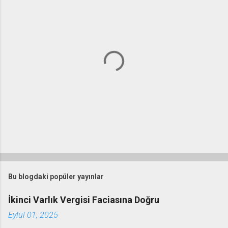
Y
o
r
Bu blogdaki popüler yayınlar
u
m
İkinci Varlık Vergisi Faciasına Doğru
G
Eylül 01, 2025
ö
n