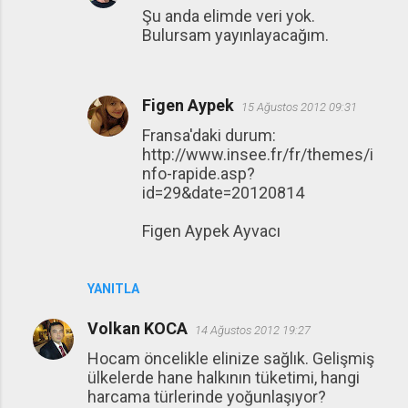
Şu anda elimde veri yok.
Bulursam yayınlayacağım.
Figen Aypek
15 Ağustos 2012 09:31
Fransa'daki durum:
http://www.insee.fr/fr/themes/i
nfo-rapide.asp?
id=29&date=20120814
Figen Aypek Ayvacı
YANITLA
Volkan KOCA
14 Ağustos 2012 19:27
Hocam öncelikle elinize sağlık. Gelişmiş
ülkelerde hane halkının tüketimi, hangi
harcama türlerinde yoğunlaşıyor?