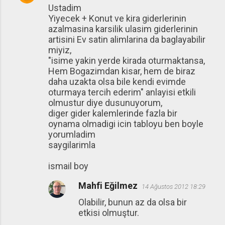
Ustadim
o
Yiyecek + Konut ve kira giderlerinin
r
azalmasina karsilik ulasim giderlerinin
u
artisini Ev satin alimlarina da baglayabilir
miyiz,
m
"isime yakin yerde kirada oturmaktansa,
l
Hem Bogazimdan kisar, hem de biraz
a
daha uzakta olsa bile kendi evimde
oturmaya tercih ederim" anlayisi etkili
r
olmustur diye dusunuyorum,
diger gider kalemlerinde fazla bir
oynama olmadigi icin tabloyu ben boyle
yorumladim
saygilarimla
ismail boy
Mahfi Eğilmez
14 Ağustos 2012 18:29
Olabilir, bunun az da olsa bir
etkisi olmuştur.