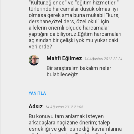
''Kültür,eğlence'' ve ''eğitim hizmetleri''
türlerinde harcamalar düşük olması iyi
olmasa gerek ama buna mukabil ''kurs,
dershane,özel ders, özel okul'' için
ailelerin önemli ölçüde harcamalar
yaptığını da biliyoruz.Eğitim harcamaları
açısından bir çelişki yok mu yukarıdaki
verilerde?
Mahfi Eğilmez
14 Ağustos 2012 22:24
Bir araştıralım bakalım neler
bulabileceğiz.
YANITLA
Adsız
14 Ağustos 2012 21:05
Bu konuyu tam anlamak isteyen
arkadaşlara naçizane önerim; talep
esnekliği ve gelir esnekliği kavramlarına