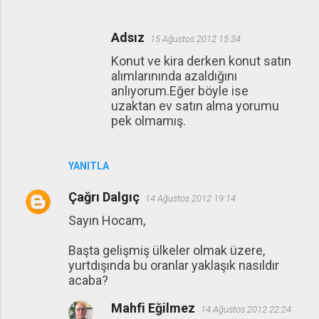
Adsız
15 Ağustos 2012 15:34
Konut ve kira derken konut satın
alımlarınında azaldığını
anlıyorum.Eğer böyle ise
uzaktan ev satın alma yorumu
pek olmamış.
YANITLA
Çağrı Dalgıç
14 Ağustos 2012 19:14
Sayın Hocam,
Başta gelişmiş ülkeler olmak üzere,
yurtdışında bu oranlar yaklaşık nasıldır
acaba?
Mahfi Eğilmez
14 Ağustos 2012 22:24