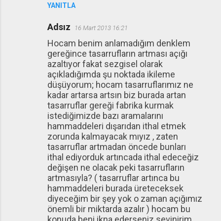
YANITLA
Adsız
16 Mart 2013 16:21
Hocam benim anlamadığım denklem
gereğince tasarrufların artması açığı
azaltıyor fakat sezgisel olarak
açıkladığımda şu noktada ikileme
düşüyorum; hocam tasarruflarımız ne
kadar artarsa artsın biz burada artan
tasarruflar gereği fabrika kurmak
istediğimizde bazı aramalarını
hammaddeleri dışarıdan ithal etmek
zorunda kalmayacak mıyız , zaten
tasarruflar artmadan öncede bunları
ithal ediyorduk artıncada ithal edeceğiz
değişen ne olacak peki tasarrufların
artmasıyla? ( tasarruflar artınca bu
hammaddeleri burada üreteceksek
diyeceğim bir şey yok o zaman açığımız
önemli bir miktarda azalır ) hocam bu
konuda beni ikna ederseniz sevinirim