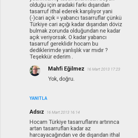
olduğu için aradaki farkı dışarıdan
tasarruf ithal ederek karşılıyor yani
(-)cari açık = yabancı tasarruflar çünkü
Türkiye cari açığı kadar dışarıdan döviz
bulmak zorunda olduğundan ne kadar
açık veriyorsak. O kadar yabancı
tasarruf gereklidir hocam bu
dediklerimde yanlışlık var mıdır ?
Teşekkür ederim .
Mahfi Eğilmez
16 Mart 2013 17:23
Yok, doğru.
YANITLA
Adsız
16 Mart 2013 16:14
Hocam Türkiye tasarruflarını artırınca
artan tasarrufları kadar az
harcayacağından ve de dışarıdan ithal