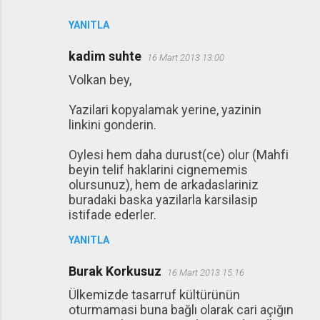
YANITLA
kadim suhte
16 Mart 2013 13:00
Volkan bey,
Yazilari kopyalamak yerine, yazinin
linkini gonderin.
Oylesi hem daha durust(ce) olur (Mahfi
beyin telif haklarini cignememis
olursunuz), hem de arkadaslariniz
buradaki baska yazilarla karsilasip
istifade ederler.
YANITLA
Burak Korkusuz
16 Mart 2013 15:16
Ülkemizde tasarruf kültürünün
oturmamasi buna bağlı olarak cari açığın