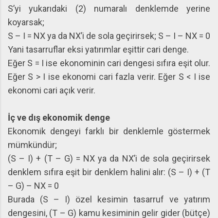
S’yi yukarıdaki (2) numaralı denklemde yerine
koyarsak;
S – I = NX ya da NX’i de sola geçirirsek; S – I – NX = 0
Yani tasarruflar eksi yatırımlar eşittir cari denge.
Eğer S = I ise ekonominin cari dengesi sıfıra eşit olur.
Eğer S > I ise ekonomi cari fazla verir. Eğer S < I ise
ekonomi cari açık verir.
İç ve dış ekonomik denge
Ekonomik dengeyi farklı bir denklemle göstermek
mümkündür;
(S – I) + (T – G) = NX ya da NX’i de sola geçirirsek
denklem sıfıra eşit bir denklem halini alır: (S – I) + (T
– G) – NX = 0
Burada (S – I) özel kesimin tasarruf ve yatırım
dengesini, (T – G) kamu kesiminin gelir gider (bütçe)