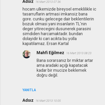
Adsız
16 Mart 2013 07:36
Y
hocam ulkemizde bireysel emeklilikle ic
o
tasarruflarin artmasi imkansiz bana
r
gore. cunku gelecege dair beklentilerin
u
bozuk olmasi yani insanlarin TL'nin
deger yitirecegini dusunerek parasini
m
simdiden harcamaktadir. bundan
l
dolayidir ki cari acikta bu yolla
a
kapatilamaz. Ersan Kartal
r
Mahfi Eğilmez
16 Mart 2013 08:23
Bana sorarsanız br miktar artar
ama aradaki açığı kapatacak
kadar bir mucize beklemek
doğru değil.
YANITLA
Adsız
16 Mart 2013 10:05