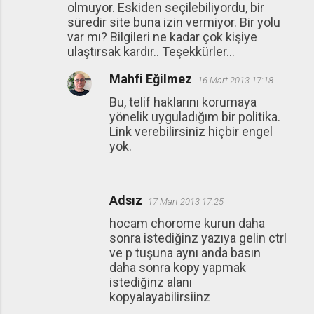
olmuyor. Eskiden seçilebiliyordu, bir
süredir site buna izin vermiyor. Bir yolu
var mı? Bilgileri ne kadar çok kişiye
ulaştırsak kardır.. Teşekkürler...
Mahfi Eğilmez
16 Mart 2013 17:18
Bu, telif haklarını korumaya
yönelik uyguladığım bir politika.
Link verebilirsiniz hiçbir engel
yok.
Adsız
17 Mart 2013 17:25
hocam chorome kurun daha
sonra istediğinz yazıya gelin ctrl
ve p tuşuna aynı anda basın
daha sonra kopy yapmak
istediğinz alanı
kopyalayabilirsiinz