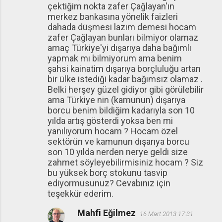
çektiğim nokta zafer Çağlayan'ın
merkez bankasına yönelik faizleri
dahada düşmesi lazım demesi hocam
zafer Çağlayan bunları bilmiyor olamaz
amaç Türkiye'yi dışarıya daha bağımlı
yapmak mı bilmiyorum ama benim
şahsi kainatim dışarıya borçluluğu artan
bir ülke istediği kadar bağımsız olamaz .
Belki herşey güzel gidiyor gibi görülebilir
ama Türkiye nin (kamunun) dışarıya
borcu benim bildiğim kadarıyla son 10
yılda artış gösterdi yoksa ben mi
yanılıyorum hocam ? Hocam özel
sektörün ve kamunun dışarıya borcu
son 10 yılda nerden nerye geldi size
zahmet söyleyebilirmisiniz hocam ? Siz
bu yüksek borç stokunu tasvip
ediyormusunuz? Cevabınız için
teşekkür ederim.
Mahfi Eğilmez
16 Mart 2013 17:31