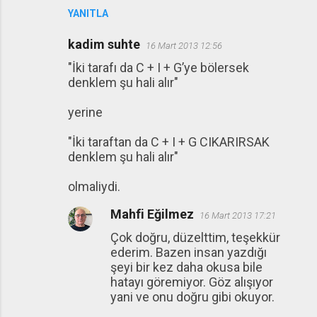
YANITLA
kadim suhte
16 Mart 2013 12:56
"İki tarafı da C + I + G’ye bölersek
denklem şu hali alır"
yerine
"İki taraftan da C + I + G CIKARIRSAK
denklem şu hali alır"
olmaliydi.
Mahfi Eğilmez
16 Mart 2013 17:21
Çok doğru, düzelttim, teşekkür
ederim. Bazen insan yazdığı
şeyi bir kez daha okusa bile
hatayı göremiyor. Göz alışıyor
yani ve onu doğru gibi okuyor.