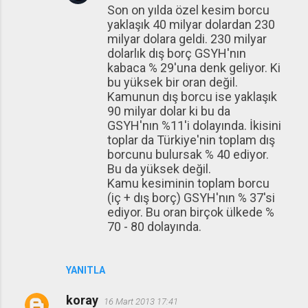
Son on yılda özel kesim borcu
yaklaşık 40 milyar dolardan 230
milyar dolara geldi. 230 milyar
dolarlık dış borç GSYH'nın
kabaca % 29'una denk geliyor. Ki
bu yüksek bir oran değil.
Kamunun dış borcu ise yaklaşık
90 milyar dolar ki bu da
GSYH'nın %11'i dolayında. İkisini
toplar da Türkiye'nin toplam dış
borcunu bulursak % 40 ediyor.
Bu da yüksek değil.
Kamu kesiminin toplam borcu
(iç + dış borç) GSYH'nın % 37'si
ediyor. Bu oran birçok ülkede %
70 - 80 dolayında.
YANITLA
koray
16 Mart 2013 17:41