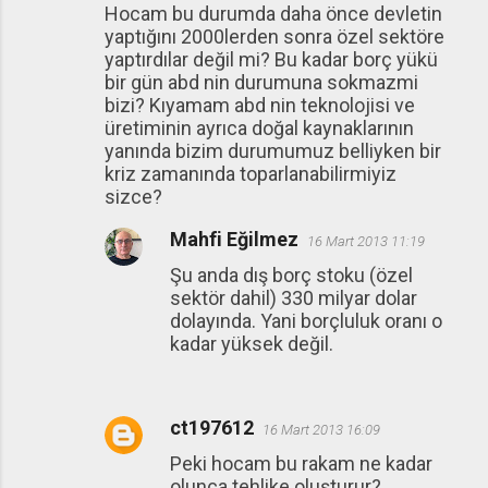
Hocam bu durumda daha önce devletin
yaptığını 2000lerden sonra özel sektöre
yaptırdılar değil mi? Bu kadar borç yükü
bir gün abd nin durumuna sokmazmi
bizi? Kıyamam abd nin teknolojisi ve
üretiminin ayrıca doğal kaynaklarının
yanında bizim durumumuz belliyken bir
kriz zamanında toparlanabilirmiyiz
sizce?
Mahfi Eğilmez
16 Mart 2013 11:19
Şu anda dış borç stoku (özel
sektör dahil) 330 milyar dolar
dolayında. Yani borçluluk oranı o
kadar yüksek değil.
ct197612
16 Mart 2013 16:09
Peki hocam bu rakam ne kadar
olunca tehlike oluşturur?