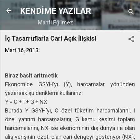
Ana içeriğe atla
KENDİME YAZILAR
Mahfi Eğilmez
İç Tasarruflarla Cari Açık İlişkisi
Mart 16, 2013
Biraz basit aritmetik
Ekonomide GSYH’yı (Y), harcamalar yönünden
yazarsak şu denklemi kullanırız:
Y = C + I + G + NX
Burada Y GSYH’yı, C özel tüketim harcamalarını, I
özel yatırım harcamalarını, G kamu kesimi toplam
harcamalarını, NX ise ekonominin dış dünya ile olan
alış verişinin özeti olan cari dengeyi gösteriyor (NX’i;