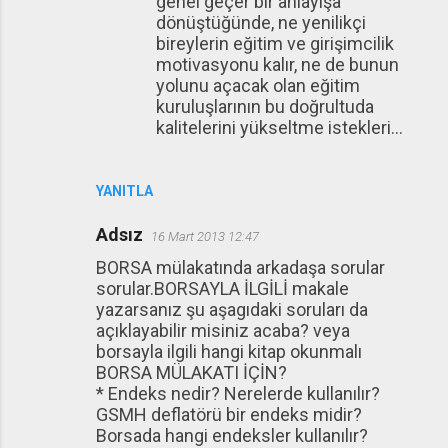
genel geçer bir anlayışa
dönüştüğünde, ne yenilikçi
bireylerin eğitim ve girişimcilik
motivasyonu kalır, ne de bunun
yolunu açacak olan eğitim
kuruluşlarının bu doğrultuda
kalitelerini yükseltme istekleri...
YANITLA
Adsız
16 Mart 2013 12:47
BORSA mülakatında arkadaşa sorular
sorular.BORSAYLA İLGİLİ makale
yazarsanız şu aşagıdaki soruları da
açıklayabilir misiniz acaba? veya
borsayla ilgili hangi kitap okunmalı
BORSA MÜLAKATI İÇİN?
* Endeks nedir? Nerelerde kullanılır?
GSMH deflatörü bir endeks midir?
Borsada hangi endeksler kullanılır?