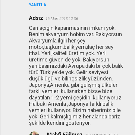
YANITLA
Adsız
16 Mart 2013 12:36
Cari açıgın kapanmasının imkanı yok.
Benim akvaryum hobim var. Bakıyorsun
Akvaryumla ilgili her şey
motor,taş,kum,balık,yem,ilaç her şey
ithal. Yerli,kaliteli üretim yok. Yerli
üretime güven de yok. Bakıyorsun
yanıbaşımızdaki Avrupa'daki birçok balık
türü Türkiye'de yok. Gelir seviyesi
düşüklügü ve bilinçsizlik yüzünden.
Japonya,Amerika gibi gelişmiş ülkeler
farklı yemleri kullanırken bizse bize
dayatılan 1-2 yemi çeşidini kullanıyoruz.
Halbuki Amerila ,Japonya farklı balık
yemleri kullanıyor. Bizim haberimiz bile
yok. Geri kalmışlıgımız her alanda bariz
şekilde kendini gösteriyor.
Mahfi Eğilmez