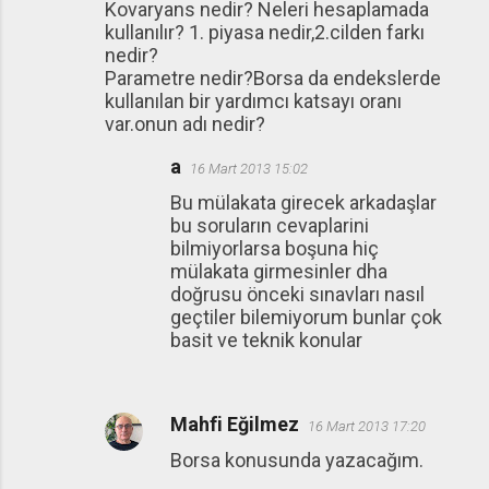
Kovaryans nedir? Neleri hesaplamada
kullanılır? 1. piyasa nedir,2.cilden farkı
nedir?
Parametre nedir?Borsa da endekslerde
kullanılan bir yardımcı katsayı oranı
var.onun adı nedir?
a
16 Mart 2013 15:02
Bu mülakata girecek arkadaşlar
bu soruların cevaplarini
bilmiyorlarsa boşuna hiç
mülakata girmesinler dha
doğrusu önceki sınavları nasıl
geçtiler bilemiyorum bunlar çok
basit ve teknik konular
Mahfi Eğilmez
16 Mart 2013 17:20
Borsa konusunda yazacağım.