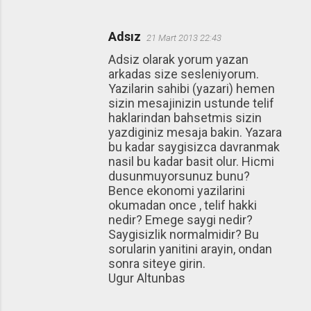
Adsız
21 Mart 2013 22:43
Adsiz olarak yorum yazan
arkadas size sesleniyorum.
Yazilarin sahibi (yazari) hemen
sizin mesajinizin ustunde telif
haklarindan bahsetmis sizin
yazdiginiz mesaja bakin. Yazara
bu kadar saygisizca davranmak
nasil bu kadar basit olur. Hicmi
dusunmuyorsunuz bunu?
Bence ekonomi yazilarini
okumadan once , telif hakki
nedir? Emege saygi nedir?
Saygisizlik normalmidir? Bu
sorularin yanitini arayin, ondan
sonra siteye girin.
Ugur Altunbas