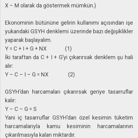
X – M olarak da göstermek mümkün.)
Ekonominin bütününe gelirin kullanımı açısından işe
yukarıdaki GSYH denklemi üzerinde bazı değişiklikler
yaparak başlayalım.
Y = C + I + G + NX (1)
İki taraftan da C + I + G’yi çıkarırsak denklem şu hali
alır:
Y – C – I – G = NX (2)
GSYH’dan harcamaları çıkarırsak geriye tasarruflar
kalır:
Y – C – G = S
Yani iç tasarruflar GSYH’dan özel kesimin tüketim
harcamalarıyla kamu kesiminin harcamalarının
çıkarılmasıyla kalan miktardır.