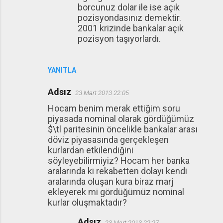
borcunuz dolar ile ise açık
pozisyondasınız demektir.
2001 krizinde bankalar açık
pozisyon taşıyorlardı.
YANITLA
Adsız
23 Mart 2013 22:05
Hocam benim merak ettiğim soru
piyasada nominal olarak gördüğümüz
$\tl paritesinin öncelikle bankalar arası
döviz piyasasında gerçekleşen
kurlardan etkilendiğini
söyleyebilirmiyiz? Hocam her banka
aralarında ki rekabetten dolayı kendi
aralarında oluşan kura biraz marj
ekleyerek mi gördüğümüz nominal
kurlar oluşmaktadır?
Adsız
23 Mart 2013 22:27