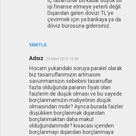
İç tasarruflar bu kadar büyük bir
işi finanse etmeye yeterli değil.
Dışarıdan gelen dövizi TL'ye
çevirmek için ya bankaya ya da
döviz bürosuna gidersiniz.
YANITLA
Adsız
23 Mart 2013 15:36
Hocam yukarıdaki soruya paralel olarak
biz tasarruflarımızın artmasını
savunmamızın sebebini tasarruflar
fazla olduğunda paranın fiyatı olan
faizlerin de düşük olması ve bu sayede
borçlanmamızın maliyetinin düşük
olmasından mıdır? Ayrıca burada faizler
düşükken borçlanmak dışarıdan
borçlanmaktan daha makul
olduğundanmıdır? kısacası içeriden
borçlanmayı dışarıdan borçlanmaya