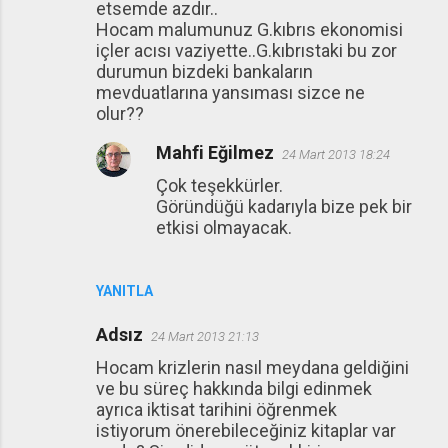
etsemde azdır..
Hocam malumunuz G.kıbrıs ekonomisi
içler acısı vaziyette..G.kıbrıstaki bu zor
durumun bizdeki bankaların
mevduatlarına yansıması sizce ne
olur??
Mahfi Eğilmez
24 Mart 2013 18:24
Çok teşekkürler.
Göründüğü kadarıyla bize pek bir
etkisi olmayacak.
YANITLA
Adsız
24 Mart 2013 21:13
Hocam krizlerin nasıl meydana geldiğini
ve bu süreç hakkında bilgi edinmek
ayrıca iktisat tarihini öğrenmek
istiyorum önerebileceğiniz kitaplar var