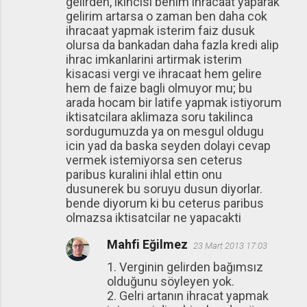
gelirden, ikincisi benim ihracaat yaparak
gelirim artarsa o zaman ben daha cok
ihracaat yapmak isterim faiz dusuk
olursa da bankadan daha fazla kredi alip
ihrac imkanlarini artirmak isterim
kisacasi vergi ve ihracaat hem gelire
hem de faize bagli olmuyor mu; bu
arada hocam bir latife yapmak istiyorum
iktisatcilara aklimaza soru takilinca
sordugumuzda ya on mesgul oldugu
icin yad da baska seyden dolayi cevap
vermek istemiyorsa sen ceterus
paribus kuralini ihlal ettin onu
dusunerek bu soruyu dusun diyorlar.
bende diyorum ki bu ceterus paribus
olmazsa iktisatcilar ne yapacakti
Mahfi Eğilmez
23 Mart 2013 17:03
1. Verginin gelirden bağımsız
olduğunu söyleyen yok.
2. Gelri artanın ihracat yapmak