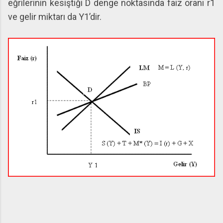
eğrilerinin kesiştiği D denge noktasında faiz oranı r1
ve gelir miktarı da Y1’dir.