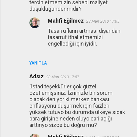
tercih etmemizin sebebi maliyet
düşüklüğündenmidir?
Mahfi Eğilmez
23 Mart 2013 17:05
Tasarrufların artması dışarıdan
tasarruf ithal etmemizi
engellediği için iyidir.
YANITLA
Adsız
23 Mart 2013 17:57
üstad teşekkürler çok güzel
özetlemişsiniz. İzninizle bir sorum
olacak deniyor ki merkez bankası
enflasyonu düşürmek için faizleri
yüksek tutuyo bu durumda ülkeye sıcak
para girişine neden oluyo cari açığı
arttırıyo sizce bu doğru mu?
Mahfi Eğilmez