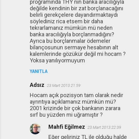
proğramında THY nin banka aracılığıyla
değilde kendinin bir zat borçlanacağını
belirli gerekçelere dayandırmaktaydı
söylediniz rica etsem bir daha
tekrarlamanız mümkün mü neden
banka aracılığıyla borçlanmadığını?
Ayrıca bu borçlanmalar ödemeler
bilançosunun sermaye hesabının alt
kalemlerinde gözükür değil mi hocam ?
Yoksa yanılıyormuyum
YANITLA
Adsız
23 Mart 2013 21:59
Hocam açık pozisyon tam olarak nedir
ayrıntıya açıklamanız mümkün mü?
2001 krizinde bir çok bankanın zarara
sırf bu yüzden mi uğramıştır ?
Mahfi Eğilmez
23 Mart 2013 22:39
Eğer geliriniz TL ile olduğu halde