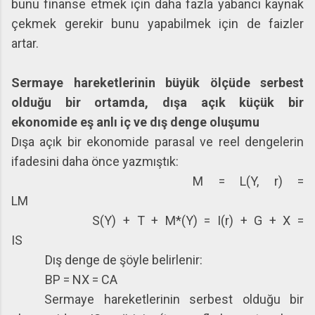
bunu finanse etmek için daha fazla yabancı kaynak
çekmek gerekir bunu yapabilmek için de faizler
artar.
Sermaye hareketlerinin büyük ölçüde serbest
olduğu bir ortamda, dışa açık küçük bir
ekonomide eş anlı iç ve dış denge oluşumu
Dışa açık bir ekonomide parasal ve reel dengelerin
ifadesini daha önce yazmıştık:
M = L(Y, r) =
LM
S(Y) + T + M*(Y) = I(r) + G + X =
IS
Dış denge de şöyle belirlenir:
BP = NX = CA
Sermaye hareketlerinin serbest olduğu bir