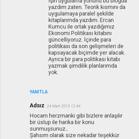
İşin uygulama yönünü bu blogda
yazdım zaten. Teorik kısmını da
uygulamaya paralel şekilde
kitaplarımda yazdım. Ercan
Kumcu ile ortak yazdığımız
Ekonomi Politikası kitabını
güncelliyoruz. İçinde para
politikası da son gelişmeleri de
kapsayacak biçimde yer alacak.
Ayrıca bir para politikası kitabı
yazmak şimdilik planlarımda
yok.
YANITLA
Adsız
24 Mart 2013 12:44
Hocam herzmanki gibi bizlere anlaşılır
bir üslup ile harika bir konu
sunmuşsunuz..
Şahsım olarak size nekadar teşekkür