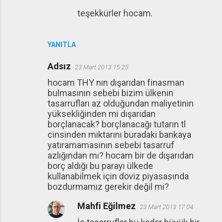
teşekkürler hocam.
YANITLA
Adsız
23 Mart 2013 15:25
hocam THY nın dışarıdan finasman
bulmasının sebebi bizim ülkenin
tasarrufları az olduğundan maliyetinin
yüksekliğinden mi dışarıdan
borçlanacak? borçlanacağı tutarın tl
cinsinden miktarını buradaki bankaya
yatıramamasının sebebi tasarruf
azlığından mı? hocam bir de dışarıdan
borç aldığı bu parayı ülkede
kullanabilmek için döviz piyasasında
bozdurmamız gerekir değil mi?
Mahfi Eğilmez
23 Mart 2013 17:04