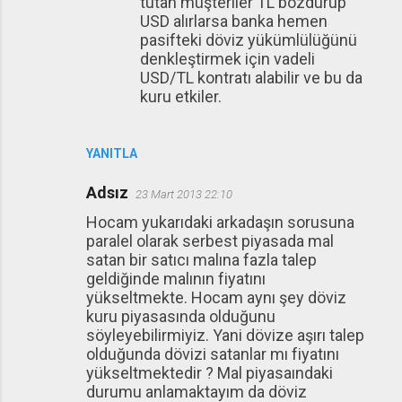
tutan müşteriler TL bozdurup
USD alırlarsa banka hemen
pasifteki döviz yükümlülüğünü
denkleştirmek için vadeli
USD/TL kontratı alabilir ve bu da
kuru etkiler.
YANITLA
Adsız
23 Mart 2013 22:10
Hocam yukarıdaki arkadaşın sorusuna
paralel olarak serbest piyasada mal
satan bir satıcı malına fazla talep
geldiğinde malının fiyatını
yükseltmekte. Hocam aynı şey döviz
kuru piyasasında olduğunu
söyleyebilirmiyiz. Yani dövize aşırı talep
olduğunda dövizi satanlar mı fiyatını
yükseltmektedir ? Mal piyasaındaki
durumu anlamaktayım da döviz