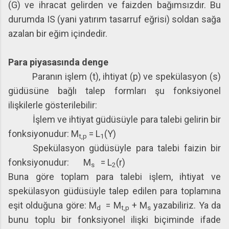
(G) ve ihracat gelirden ve faizden bağımsızdır. Bu
durumda IS (yani yatırım tasarruf eğrisi) soldan sağa
azalan bir eğim içindedir.
Para piyasasında denge
Paranın işlem (t), ihtiyat (p) ve spekülasyon (s)
güdüsüne bağlı talep formları şu fonksiyonel
ilişkilerle gösterilebilir:
İşlem ve ihtiyat güdüsüyle para talebi gelirin bir
fonksiyonudur: M
= L
(Y)
t,p
1
Spekülasyon güdüsüyle para talebi faizin bir
fonksiyonudur: M
= L
(r)
s
2
Buna göre toplam para talebi işlem, ihtiyat ve
spekülasyon güdüsüyle talep edilen para toplamına
eşit olduğuna göre: M
= M
+ M
yazabiliriz. Ya da
d
t,p
s
bunu toplu bir fonksiyonel ilişki biçiminde ifade