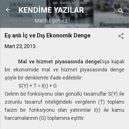
Ana içeriğe atla
KENDİME YAZILAR
Mahfi Eğilmez
Eş anlı İç ve Dış Ekonomik Denge
Mart 23, 2013
Mal ve hizmet piyasasında denge
Dışa kapalı
bir ekonomide mal ve hizmet piyasasında denge
şöyle bir denklemle ifade edilebilir:
S(Y) + T = I(r) + G
Gelirin bir fonksiyonu olan gönüllü tasarruflar S(Y) ile
zorunlu tasarruf niteliğindeki vergilerin (T) toplamı
faizin bir fonksiyonu olan yatırımlar I(r) ile kamu
harcamalarının (G) toplamına eşittir.