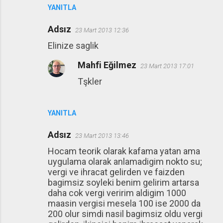
YANITLA
Adsız
23 Mart 2013 12:36
Elinize saglik
Mahfi Eğilmez
23 Mart 2013 17:01
Tşkler
YANITLA
Adsız
23 Mart 2013 13:46
Hocam teorik olarak kafama yatan ama
uygulama olarak anlamadigim nokto su;
vergi ve ihracat gelirden ve faizden
bagimsiz soyleki benim gelirim artarsa
daha cok vergi veririm aldigim 1000
maasin vergisi mesela 100 ise 2000 da
200 olur simdi nasil bagimsiz oldu vergi