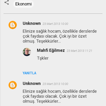
Ekonomi
Unknown
23 Mart 2013 10:00
Y
Elinize sağlık hocam, özellikle derslerde
o
çok faydası olacak. Çok iyi bir özet
r
olmuş. Teşekkürler...
u
Mahfi Eğilmez
23 Mart 2013 11:21
m
Tşkler
l
a
r
YANITLA
Unknown
23 Mart 2013 10:00
Elinize sağlık hocam, özellikle derslerde
çok faydası olacak. Çok iyi bir özet
olmuş. Teşekkürler...