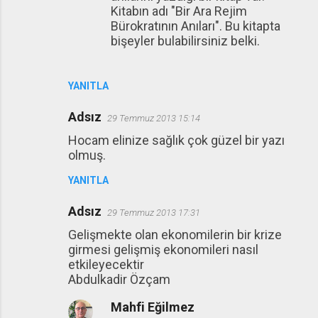
Kitabın adı "Bir Ara Rejim
Bürokratının Anıları". Bu kitapta
bişeyler bulabilirsiniz belki.
YANITLA
Adsız
29 Temmuz 2013 15:14
Hocam elinize sağlık çok güzel bir yazı
olmuş.
YANITLA
Adsız
29 Temmuz 2013 17:31
Gelişmekte olan ekonomilerin bir krize
girmesi gelişmiş ekonomileri nasıl
etkileyecektir
Abdulkadir Özçam
Mahfi Eğilmez