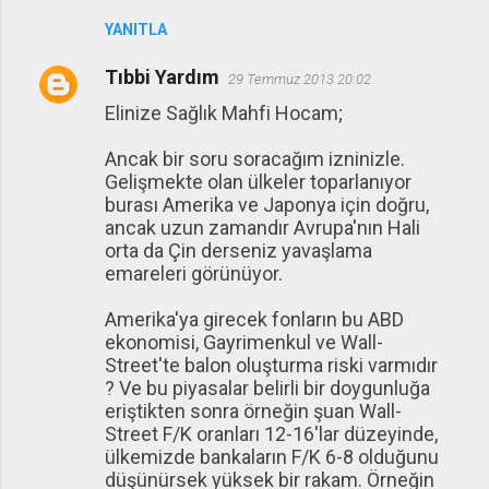
YANITLA
Tıbbi Yardım
29 Temmuz 2013 20:02
Elinize Sağlık Mahfi Hocam;
Ancak bir soru soracağım izninizle.
Gelişmekte olan ülkeler toparlanıyor
burası Amerika ve Japonya için doğru,
ancak uzun zamandır Avrupa'nın Hali
orta da Çin derseniz yavaşlama
emareleri görünüyor.
Amerika'ya girecek fonların bu ABD
ekonomisi, Gayrimenkul ve Wall-
Street'te balon oluşturma riski varmıdır
? Ve bu piyasalar belirli bir doygunluğa
eriştikten sonra örneğin şuan Wall-
Street F/K oranları 12-16'lar düzeyinde,
ülkemizde bankaların F/K 6-8 olduğunu
düşünürsek yüksek bir rakam. Örneğin