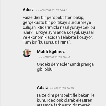
Adsız
29 Temmuz 2013 14:47
Y
Faize dini bir perspektiften bakıp,
o
gerçeküstü bir politikayı sürdürmeye
r
çalışan iktidarımızla nasıl yürüyecek bu
u
işler? Türkiye aynı anda sosyal, siyasal
ve ekonomik açıdan felakete koşuyor.
m
Tam bir "kusursuz fırtına".
l
Mahfi Eğilmez
a
29 Temmuz 2013 16:34
r
Önceki demeçler şimdi pranga
gibi oldu.
Adsız
4 Eylül 2013 15:18
faize dini perspektifle bakan ile
bunu ideolojik olarak eleştiren
arasında fark varmıdır merak