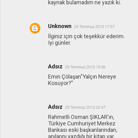
kaynak bulamadım ne yazık ki.
Unknown
29 Temmuz 2013 17:57
İlginiz için çok teşekkür ederim.
Iyi günler.
Adsız
29 Temmuz 2013 19:56
Emın Çölaşan"Yalçın Nereye
Kosuyor?"
Adsız
29 Temmuz 2013 20:47
Rahmetli Osman ŞIKLAR'ın,
Türkiye Cumhuriyet Merkez
Bankası eski başkanlarından,
anılarını yazdığı bir kitap var.