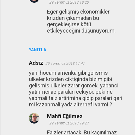
29 Temmuz 2013 18:20
Eğer gelişmiş ekonomikler
krizden çıkamadan bu
gerçekleşirse kötü
etkileyeceğini düşünüyorum.
YANITLA
Adsız
29 Temmuz 2013 17:47
yani hocam amerika gibi gelismis
ulkeler krizden ciktiginda bizim gibi
gelismis ulkeler zarar gorcek. yabanci
yatirimcilae paralari cekiyor. peki ne
yapmali faiz artirimina gidip paralari geri
mi kazanmali yada alternefi varmi ?
Mahfi Eğilmez
29 Temmuz 2013 19:27
Faizler artacak. Bu kaçınılmaz