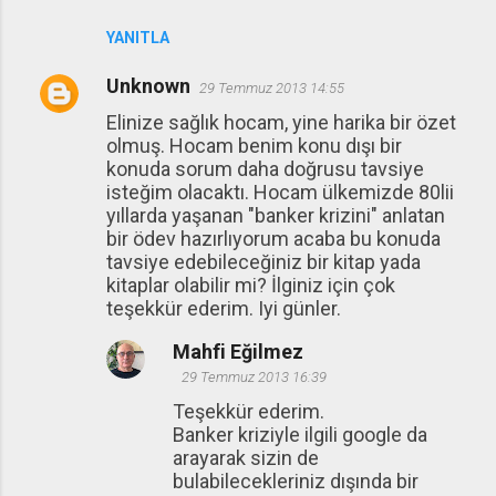
YANITLA
Unknown
29 Temmuz 2013 14:55
Elinize sağlık hocam, yine harika bir özet
olmuş. Hocam benim konu dışı bir
konuda sorum daha doğrusu tavsiye
isteğim olacaktı. Hocam ülkemizde 80lii
yıllarda yaşanan "banker krizini" anlatan
bir ödev hazırlıyorum acaba bu konuda
tavsiye edebileceğiniz bir kitap yada
kitaplar olabilir mi? İlginiz için çok
teşekkür ederim. Iyi günler.
Mahfi Eğilmez
29 Temmuz 2013 16:39
Teşekkür ederim.
Banker kriziyle ilgili google da
arayarak sizin de
bulabilecekleriniz dışında bir