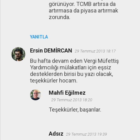
görünüyor. TCMB artırsa da
artırmasa da piyasa artırmak
zorunda.
YANITLA
Ersin DEMİRCAN
29 Temmuz 2013 18:17
Bu hafta devam eden Vergi Müfettiş
Yardımcılığı mülakatları için eşsiz
desteklerden birisi bu yazı olacak,
teşekkürler hocam.
Mahfi Eğilmez
29 Temmuz 2013 18:20
Teşekkürler, başarılar.
Adsız
29 Temmuz 2013 19:39