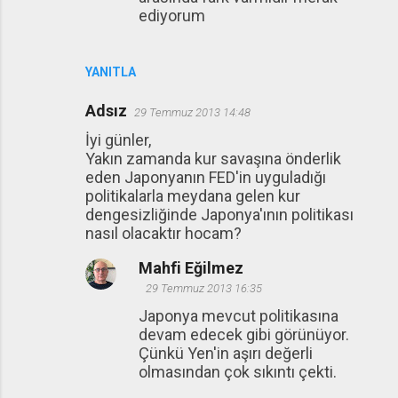
ediyorum
YANITLA
Adsız
29 Temmuz 2013 14:48
İyi günler,
Yakın zamanda kur savaşına önderlik
eden Japonyanın FED'in uyguladığı
politikalarla meydana gelen kur
dengesizliğinde Japonya'ının politikası
nasıl olacaktır hocam?
Mahfi Eğilmez
29 Temmuz 2013 16:35
Japonya mevcut politikasına
devam edecek gibi görünüyor.
Çünkü Yen'in aşırı değerli
olmasından çok sıkıntı çekti.