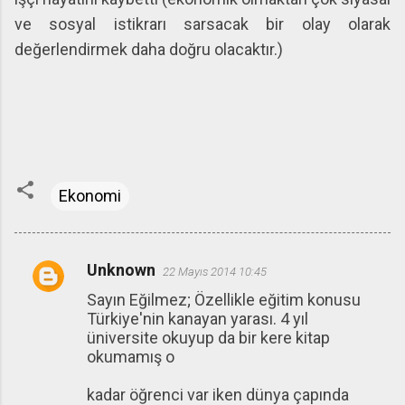
ve sosyal istikrarı sarsacak bir olay olarak
değerlendirmek daha doğru olacaktır.)
Ekonomi
Unknown
22 Mayıs 2014 10:45
Y
Sayın Eğilmez; Özellikle eğitim konusu
o
Türkiye'nin kanayan yarası. 4 yıl
r
üniversite okuyup da bir kere kitap
u
okumamış o
m
kadar öğrenci var iken dünya çapında
l