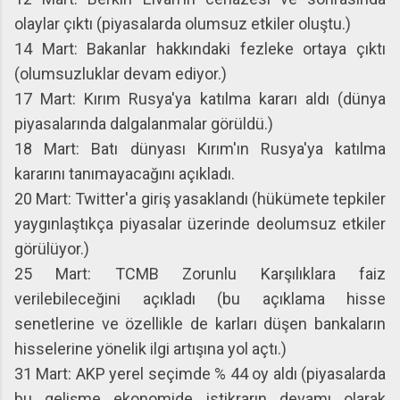
olaylar çıktı (piyasalarda olumsuz etkiler oluştu.)
14 Mart: Bakanlar hakkındaki fezleke ortaya çıktı
(olumsuzluklar devam ediyor.)
17 Mart: Kırım Rusya'ya katılma kararı aldı (dünya
piyasalarında dalgalanmalar görüldü.)
18 Mart: Batı dünyası Kırım'ın Rusya'ya katılma
kararını tanımayacağını açıkladı.
20 Mart: Twitter'a giriş yasaklandı (hükümete tepkiler
yaygınlaştıkça piyasalar üzerinde deolumsuz etkiler
görülüyor.)
25 Mart: TCMB Zorunlu Karşılıklara faiz
verilebileceğini açıkladı (bu açıklama hisse
senetlerine ve özellikle de karları düşen bankaların
hisselerine yönelik ilgi artışına yol açtı.)
31 Mart: AKP yerel seçimde % 44 oy aldı (piyasalarda
bu gelişme ekonomide istikrarın devamı olarak