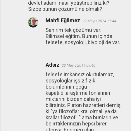
devlet adamı nasıl yetiştirebiliriz ki?
a
Sizce bunun çözümü ne olmalı?
r
Mahfi Eğilmez
22 Mayıs 2014 11:44
Sanırım tek çözümü var:
Bilimsel eğitim. Bunun içinde
felsefe, sosyoloji, biyoloji de var.
Adsız
23 Mayıs 2014 09:46
felsefe imkansız okutulamaz,
sosyologlar işsiz,fizik
bölümlerinin çoğu
kapatıldı.araştırma fonlarının
miktarını bizden daha iyi
bilirsiniz. Platon hazretleri demiş
ki "ya filozoflar kral olmalı ya da
krallar filozof..." ama bunların ve
belirttiklerinizin hepsi birer
ütopya. Egemen olan