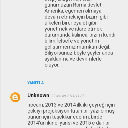
günümüzün Roma devleti
Amerika, egemen olmaya
devam etmek için bizim gibi
ülkeleri birer eyalet gibi
yönetmek ve idare etmek
durumunda kalınca, bizim kendi
bilim,felsefe ve yönetim
geliştirmemiz mümkün değil.
Biliyorsunuz böyle şeyler anca
ayaklanma ve devrimlerle
oluyor...
YANITLA
Unknown
22 Mayıs 2014 11:37
hocam, 2013 ve 2014 ilk iki çeyreği için
çok iyi projeksiyon tutan bir yazı olmuş
bunun için teşekkür ederim, birde
2014'ün ikinci yarısı ve 2015 e dair bir