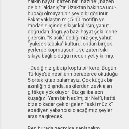
halkın hayatı bazen bir “hazine”, bazen
de bir “aldanış”tır. Uzaktan bakınca ucu-
bucağı olmayan bir şey gibi görünür.
Fakat yaklaştın mı; 5-10 motifin ve
modanın içinde sıkışır kalırsın, yahut
doğrudan doğruya bazı hayat şekillerine
girersin. “Klasik” dediğimiz şey, yahut
“yüksek tabaka” kültürü, ondan birçok
yerlerde kopmuşsun… ve zaten sıkı
sıkıya bağlı olduğu medeniyet yıkılmış.
- Dediğiniz gibi; ip koptu bir kere. Bugün
Türkiye’de nesillerin beraberce okuduğu
5 ortak kitap bulamayız. Çok küçük bir
azınlığın dışında, eskilerden zevk alan
gittikçe yok oluyor! Biz galiba son
kuşağız! Yarın bir Nedîm, bir Nef’î, hattâ
bize o kadar çekici gelen “eski müzik”
ebediyen yabancısı olacağımız şeyler
arasına girecek.
Ben burada geçmişe saplanalım,