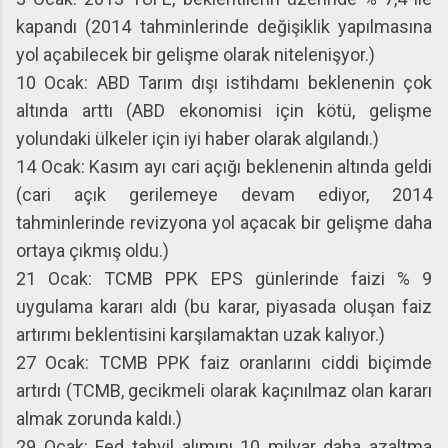
kapandı (2014 tahminlerinde değişiklik yapılmasına
yol açabilecek bir gelişme olarak nitelenişyor.)
10 Ocak: ABD Tarım dışı istihdamı beklenenin çok
altında arttı (ABD ekonomisi için kötü, gelişme
yolundaki ülkeler için iyi haber olarak algılandı.)
14 Ocak: Kasım ayı cari açığı beklenenin altında geldi
(cari açık gerilemeye devam ediyor, 2014
tahminlerinde revizyona yol açacak bir gelişme daha
ortaya çıkmış oldu.)
21 Ocak: TCMB PPK EPS günlerinde faizi % 9
uygulama kararı aldı (bu karar, piyasada oluşan faiz
artırımı beklentisini karşılamaktan uzak kalıyor.)
27 Ocak: TCMB PPK faiz oranlarını ciddi biçimde
artırdı (TCMB, gecikmeli olarak kaçınılmaz olan kararı
almak zorunda kaldı.)
29 Ocak: Fed tahvil alımını 10 milyar daha azaltma