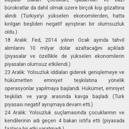
bürokratlar da dahil olmak üzere birçok kişi gözaltına
alındı (Türkiye’yi yükselen ekonomilerden, hatta
kırılgan beşliden negatif ayrıştıran bir olumsuzluk
oldu.)
18 Aralık: Fed, 2014 yılının Ocak ayında tahvil
alımlarını 10 milyar dolar azaltacağını açıkladı
(piyasalar ve özellikle de yükselen ekonomilerin
piyasaları olumsuz etkilendi.)
23 Aralık: Yolsuzluk iddiaları giderek genişlemeye ve
hükümetten emniyet teşkilatına yönelik
operasyonlar yapılmaya başlandı. Hükümet, emniyet
teşkilatı ve yargı arasında kavga başladı (Türk
piyasası negatif ayrışmaya devam etti.)
24 Aralık: Yolsuzluk suçlamasında çocuklarının ve
kendilerinin adı geçen 4 bakan istifa etti (piyasada
fazlaca bir etki yaratmadı.)