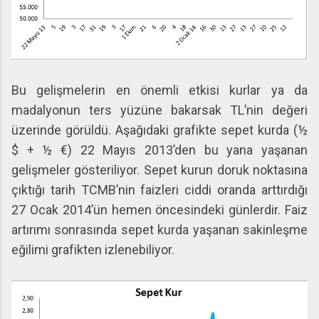
Bu gelişmelerin en önemli etkisi kurlar ya da
madalyonun ters yüzüne bakarsak TL’nin değeri
üzerinde görüldü. Aşağıdaki grafikte sepet kurda (½
$ + ½ €) 22 Mayıs 2013’den bu yana yaşanan
gelişmeler gösteriliyor. Sepet kurun doruk noktasına
çıktığı tarih TCMB’nin faizleri ciddi oranda arttırdığı
27 Ocak 2014’ün hemen öncesindeki günlerdir. Faiz
artırımı sonrasında sepet kurda yaşanan sakinleşme
eğilimi grafikten izlenebiliyor.