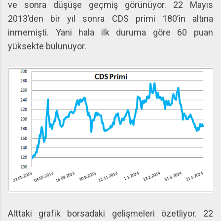
ve sonra düşüşe geçmiş görünüyor. 22 Mayıs
2013’den bir yıl sonra CDS primi 180’in altına
inmemişti. Yani hala ilk duruma göre 60 puan
yüksekte bulunuyor.
Alttaki grafik borsadaki gelişmeleri özetliyor. 22