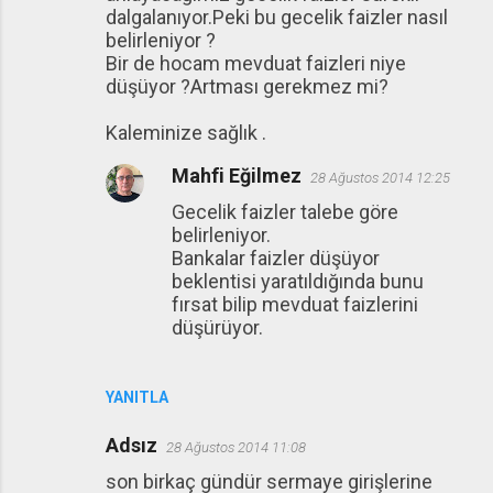
u
dalgalanıyor.Peki bu gecelik faizler nasıl
belirleniyor ?
m
Bir de hocam mevduat faizleri niye
l
düşüyor ?Artması gerekmez mi?
a
Kaleminize sağlık .
r
Mahfi Eğilmez
28 Ağustos 2014 12:25
Gecelik faizler talebe göre
belirleniyor.
Bankalar faizler düşüyor
beklentisi yaratıldığında bunu
fırsat bilip mevduat faizlerini
düşürüyor.
YANITLA
Adsız
28 Ağustos 2014 11:08
son birkaç gündür sermaye girişlerine