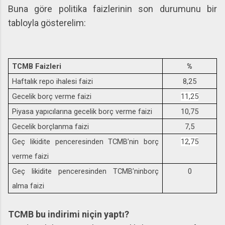
Buna göre politika faizlerinin son durumunu bir
tabloyla gösterelim:
TCMB Faizleri
%
Haftalık repo ihalesi faizi
8,25
Gecelik borç verme faizi
11,25
Piyasa yapıcılarına gecelik borç verme faizi
10,75
Gecelik borçlanma faizi
7,5
Geç likidite penceresinden TCMB’nin borç
12,75
verme faizi
Geç likidite penceresinden TCMB’ninborç
0
alma faizi
TCMB bu indirimi niçin yaptı?