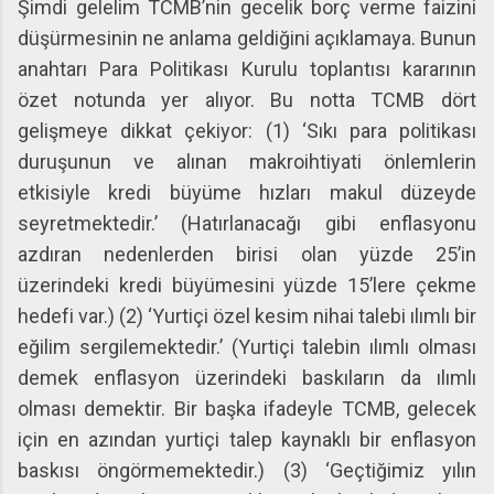
Şimdi gelelim TCMB’nin gecelik borç verme faizini
düşürmesinin ne anlama geldiğini açıklamaya. Bunun
anahtarı Para Politikası Kurulu toplantısı kararının
özet notunda yer alıyor. Bu notta TCMB dört
gelişmeye dikkat çekiyor: (1) ‘Sıkı para politikası
duruşunun ve alınan makroihtiyati önlemlerin
etkisiyle kredi büyüme hızları makul düzeyde
seyretmektedir.’ (Hatırlanacağı gibi enflasyonu
azdıran nedenlerden birisi olan yüzde 25’in
üzerindeki kredi büyümesini yüzde 15’lere çekme
hedefi var.) (2) ‘Yurtiçi özel kesim nihai talebi ılımlı bir
eğilim sergilemektedir.’ (Yurtiçi talebin ılımlı olması
demek enflasyon üzerindeki baskıların da ılımlı
olması demektir. Bir başka ifadeyle TCMB, gelecek
için en azından yurtiçi talep kaynaklı bir enflasyon
baskısı öngörmemektedir.) (3) ‘Geçtiğimiz yılın