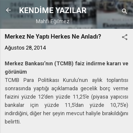
Ana içeriğe atla
KENDİME YAZILAR
Mahfi Eğilmez
Merkez Ne Yaptı Herkes Ne Anladı?
Ağustos 28, 2014
Merkez Bankası’nın (TCMB) faiz indirme kararı ve
görünüm
TCMB Para Politikası Kurulu’nun aylık toplantısı
sonrasında yaptığı açıklamada gecelik borç verme
faizini yüzde 12’den yüzde 11,25’e (piyasa yapıcısı
bankalar için yüzde 11,5’dan yüzde 10,75’e)
indirdiğini, diğer her şeyin mevcut haliyle bırakıldığını
belirtti.