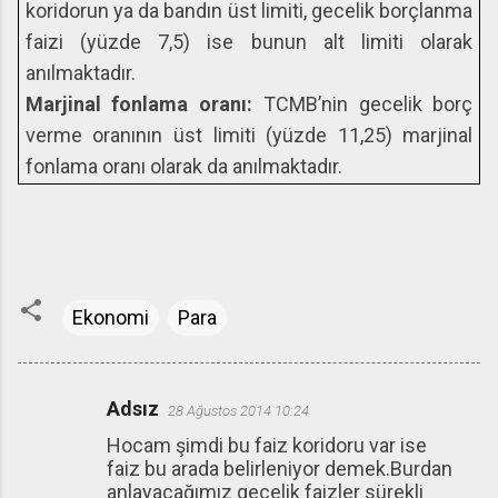
koridorun ya da bandın üst limiti, gecelik borçlanma
faizi (yüzde 7,5) ise bunun alt limiti olarak
anılmaktadır.
Marjinal fonlama oranı:
TCMB’nin gecelik borç
verme oranının üst limiti (yüzde 11,25) marjinal
fonlama oranı olarak da anılmaktadır.
Ekonomi
Para
Adsız
28 Ağustos 2014 10:24
Y
Hocam şimdi bu faiz koridoru var ise
o
faiz bu arada belirleniyor demek.Burdan
r
anlayacağımız gecelik faizler sürekli