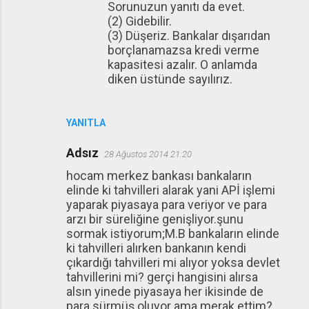
Sorunuzun yanıtı da evet.
(2) Gidebilir.
(3) Düşeriz. Bankalar dışarıdan
borçlanamazsa kredi verme
kapasitesi azalır. O anlamda
diken üstünde sayılırız.
YANITLA
Adsız
28 Ağustos 2014 21:20
hocam merkez bankası bankaların
elinde ki tahvilleri alarak yani APİ işlemi
yaparak piyasaya para veriyor ve para
arzı bir süreliğine genişliyor.şunu
sormak istiyorum;M.B bankaların elinde
ki tahvilleri alırken bankanın kendi
çıkardığı tahvilleri mi alıyor yoksa devlet
tahvillerini mi? gerçi hangisini alırsa
alsın yinede piyasaya her ikisinde de
para sürmüş oluyor ama merak ettim?