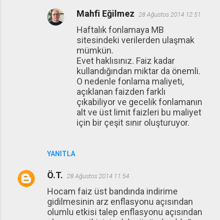
Mahfi Eğilmez
28 Ağustos 2014 12:51
Haftalık fonlamaya MB
sitesindeki verilerden ulaşmak
mümkün.
Evet haklısınız. Faiz kadar
kullandığından miktar da önemli.
O nedenle fonlama maliyeti,
açıklanan faizden farklı
çıkabiliyor ve gecelik fonlamanın
alt ve üst limit faizleri bu maliyet
için bir çeşit sınır oluşturuyor.
YANITLA
Ö.T.
28 Ağustos 2014 11:54
Hocam faiz üst bandında indirime
gidilmesinin arz enflasyonu açısından
olumlu etkisi talep enflasyonu açısından