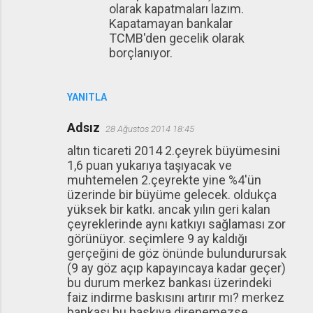
olarak kapatmaları lazım.
Kapatamayan bankalar
TCMB'den gecelik olarak
borçlanıyor.
YANITLA
Adsız
28 Ağustos 2014 18:45
altın ticareti 2014 2.çeyrek büyümesini
1,6 puan yukarıya taşıyacak ve
muhtemelen 2.çeyrekte yine %4'ün
üzerinde bir büyüme gelecek. oldukça
yüksek bir katkı. ancak yılın geri kalan
çeyreklerinde aynı katkıyı sağlaması zor
görünüyor. seçimlere 9 ay kaldığı
gerçeğini de göz önünde bulundurursak
(9 ay göz açıp kapayıncaya kadar geçer)
bu durum merkez bankası üzerindeki
faiz indirme baskısını artırır mı? merkez
bankası bu baskıya direnemezse