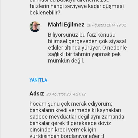
faizlerin hangi seviyeye kadar düşmesi
beklenebilir?
Mahfi Eğilmez
28 Ağustos 2014 19:32
Biliyorsunuz bu faiz konusu
bilimsel çerçeveden çok siyasal
etkiler altında yürüyor. O nedenle
sağlıklı bir tahmin yapmak pek
mümkün değil.
YANITLA
Adsız
28 Ağustos 2014 21:12
hocam şunu çok merak ediyorum;
bankaların kredi vermede ki kaynakları
sadece mevduatlar değil aynı zamanda
bankalar gerek tl gereksede döviz
cinsinden kredi vermek için
yurtdışından borçlanıyor.eğer tl