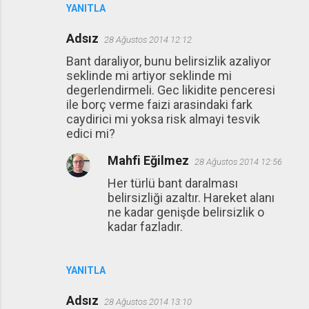
YANITLA
Adsız
28 Ağustos 2014 12:12
Bant daraliyor, bunu belirsizlik azaliyor
seklinde mi artiyor seklinde mi
degerlendirmeli. Gec likidite penceresi
ile borç verme faizi arasindaki fark
caydirici mi yoksa risk almayi tesvik
edici mi?
Mahfi Eğilmez
28 Ağustos 2014 12:56
Her türlü bant daralması
belirsizliği azaltır. Hareket alanı
ne kadar genişde belirsizlik o
kadar fazladır.
YANITLA
Adsız
28 Ağustos 2014 13:10