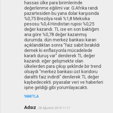
hassas ülke para birimlerinde
değerlenme eğilimi var. G.Afrika randı
pazartesiden bu yana dolar karşısında
%0,75 Brezilya reali %1,8 Meksika
pesosu %0,4 Hindistan rupisi %0,25
değer kazandı. TL ise en son baktığım
ana göre %0,78 değer kazanmış
durumda. dün merkez bankası kararı
açıklandıktan sonra "faiz sabit bırakıldı
demek ki enflasyonla mücadelede
kararlı duruş var" denilerek TL değer
kazandı. eğer gelişmekte olan
ülkelerden para çıkışı şeklinde bir trend
olsaydı "merkez bankası üst koridoru
daralttı faiz indirdi" denilerek TL değer
kaybedecekti. piyasalar veri ve haberleri
işine geldiği gibi yorumlayacaktı.
YANITLA
Adsız
28 Ağustos 2014 11:11