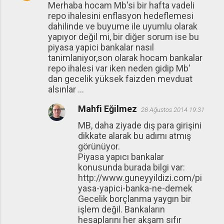
Merhaba hocam Mb'si bir hafta vadeli
repo ihalesini enflasyon hedeflemesi
dahilinde ve buyume ile uyumlu olarak
yapıyor değil mi, bir diğer sorum ise bu
piyasa yapici bankalar nasıl
tanimlaniyor,son olarak hocam bankalar
repo ihalesi var iken neden gidip Mb'
dan gecelik yüksek faizden mevduat
alsınlar ...
Mahfi Eğilmez
28 Ağustos 2014 19:31
MB, daha ziyade dış para girişini
dikkate alarak bu adımı atmış
görünüyor.
Piyasa yapıcı bankalar
konusunda burada bilgi var:
http://www.guneyyildizi.com/pi
yasa-yapici-banka-ne-demek
Gecelik borçlanma yaygın bir
işlem değil. Bankaların
hesaplarını her akşam sıfır