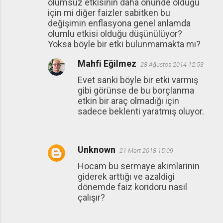
olumsuz etkisinin daha önünde olduğu
için mi diğer faizler sabitken bu
değişimin enflasyona genel anlamda
olumlu etkisi olduğu düşünülüyor?
Yoksa böyle bir etki bulunmamakta mı?
Mahfi Eğilmez
28 Ağustos 2014 12:53
Evet sanki böyle bir etki varmış
gibi görünse de bu borçlanma
etkin bir araç olmadığı için
sadece beklenti yaratmış oluyor.
Unknown
21 Mart 2018 15:09
Hocam bu sermaye akimlarinin
giderek arttığı ve azaldigi
dönemde faiz koridoru nasil
çalışır?