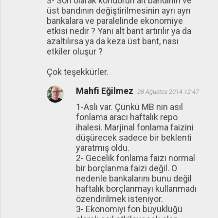
3- Son olarak koridorun alt bandının ve
üst bandının değiştirilmesinin ayrı ayrı
bankalara ve paralelinde ekonomiye
etkisi nedir ? Yani alt bant artırılır ya da
azaltılırsa ya da keza üst bant, nası
etkiler oluşur ?
Çok teşekkürler.
Mahfi Eğilmez
28 Ağustos 2014 12:47
1-Aslı var. Çünkü MB nin asıl
fonlama aracı haftalık repo
ihalesi. Marjinal fonlama faizini
düşürecek sadece bir beklenti
yaratmış oldu.
2- Gecelik fonlama faizi normal
bir borçlanma faizi değil. O
nedenle bankalarını bunu değil
haftalık borçlanmayı kullanmadı
özendirilmek isteniyor.
3- Ekonomiyi fon büyüklüğü