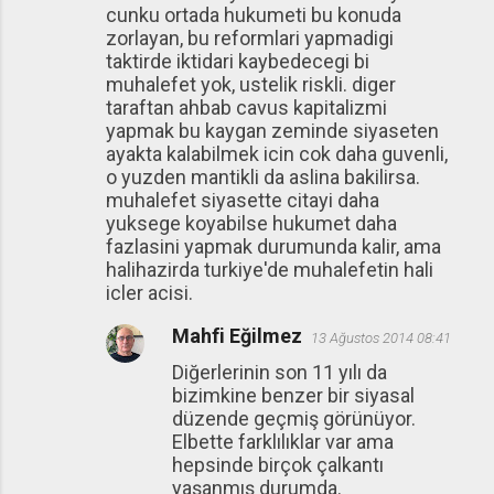
cunku ortada hukumeti bu konuda
zorlayan, bu reformlari yapmadigi
taktirde iktidari kaybedecegi bi
muhalefet yok, ustelik riskli. diger
taraftan ahbab cavus kapitalizmi
yapmak bu kaygan zeminde siyaseten
ayakta kalabilmek icin cok daha guvenli,
o yuzden mantikli da aslina bakilirsa.
muhalefet siyasette citayi daha
yuksege koyabilse hukumet daha
fazlasini yapmak durumunda kalir, ama
halihazirda turkiye'de muhalefetin hali
icler acisi.
Mahfi Eğilmez
13 Ağustos 2014 08:41
Diğerlerinin son 11 yılı da
bizimkine benzer bir siyasal
düzende geçmiş görünüyor.
Elbette farklılıklar var ama
hepsinde birçok çalkantı
yaşanmış durumda.