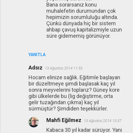
Bana sorarsanız konu
muhalefetin durumundan çok
hepimizin sorumluluğu altında.
Çünkü dünyada hiç bir sistem
ahbap çavuş kapitalizmiyle uzun
süre gidememiş görünüyor.
YANITLA
Adsız
13 Ağustos 2014 11:53
Hocam elinize sağlık. Eğitimle başlayan
bir düzeltmeye şimdi başlasak kaç yıl
sonra meyvelerini toplarız? Güney kore
gibi ülkelerde bu (lig değiştirme, orta
gelir tuzağından çıkma) kaç yıl
sürmüştür? Şimdiden teşekkürler.
Mahfi Eğilmez
13 Ağustos 2014 13:37
Kabaca 30 yıl kadar sürüyor. Yani