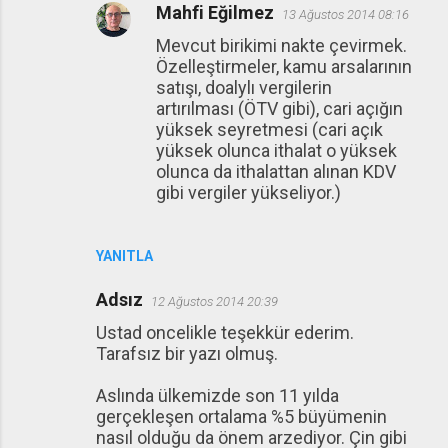
Mahfi Eğilmez
13 Ağustos 2014 08:16
Mevcut birikimi nakte çevirmek.
Özelleştirmeler, kamu arsalarının
satışı, doalylı vergilerin
artırılması (ÖTV gibi), cari açığın
yüksek seyretmesi (cari açık
yüksek olunca ithalat o yüksek
olunca da ithalattan alınan KDV
gibi vergiler yükseliyor.)
YANITLA
Adsız
12 Ağustos 2014 20:39
Ustad oncelikle teşekkür ederim.
Tarafsız bir yazı olmuş.
Aslında ülkemizde son 11 yılda
gerçekleşen ortalama %5 büyümenin
nasıl olduğu da önem arzediyor. Çin gibi