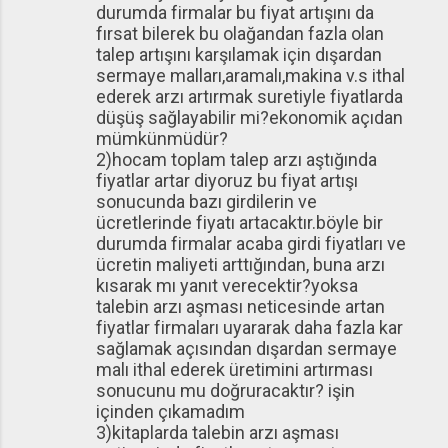
durumda firmalar bu fiyat artışını da
fırsat bilerek bu olağandan fazla olan
talep artışını karşılamak için dışardan
sermaye malları,aramalı,makina v.s ithal
ederek arzı artırmak suretiyle fiyatlarda
düşüş sağlayabilir mi?ekonomik açıdan
mümkünmüdür?
2)hocam toplam talep arzı aştığında
fiyatlar artar diyoruz bu fiyat artışı
sonucunda bazı girdilerin ve
ücretlerinde fiyatı artacaktır.böyle bir
durumda firmalar acaba girdi fiyatları ve
ücretin maliyeti arttığından, buna arzı
kısarak mı yanıt verecektir?yoksa
talebin arzı aşması neticesinde artan
fiyatlar firmaları uyararak daha fazla kar
sağlamak açısından dışardan sermaye
malı ithal ederek üretimini artırması
sonucunu mu doğruracaktır? işin
içinden çıkamadım
3)kitaplarda talebin arzı aşması