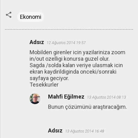
Ekonomi
Adsız
12 Ağustos 2014 19:57
Y
Mobilden girenler icin yazilariniza zoom
o
in/out ozelligi konursa guzel olur.
r
Sagda /solda kalan veriye ulasmak icin
u
ekran kaydirildiginda onceki/sonraki
sayfaya geciyor.
m
Tesekkurler
l
Mahfi Eğilmez
a
13 Ağustos 2014 08:13
r
Bunun çözümünü araştıracağım.
Adsız
13 Ağustos 2014 16:48