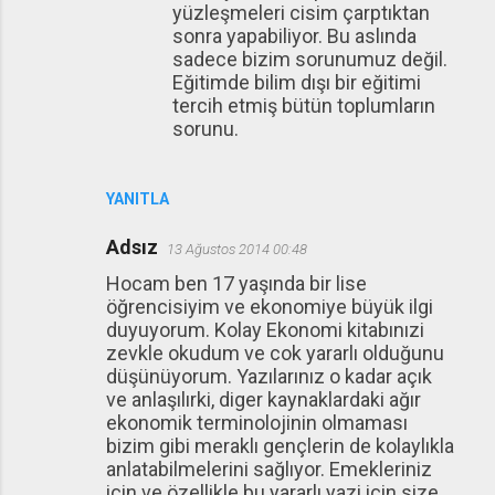
yüzleşmeleri cisim çarptıktan
sonra yapabiliyor. Bu aslında
sadece bizim sorunumuz değil.
Eğitimde bilim dışı bir eğitimi
tercih etmiş bütün toplumların
sorunu.
YANITLA
Adsız
13 Ağustos 2014 00:48
Hocam ben 17 yaşında bir lise
öğrencisiyim ve ekonomiye büyük ilgi
duyuyorum. Kolay Ekonomi kitabınızi
zevkle okudum ve cok yararlı olduğunu
düşünüyorum. Yazılarınız o kadar açık
ve anlaşılırki, diger kaynaklardaki ağır
ekonomik terminolojinin olmaması
bizim gibi meraklı gençlerin de kolaylıkla
anlatabilmelerini sağlıyor. Emekleriniz
için ve özellikle bu yararlı yazi için size