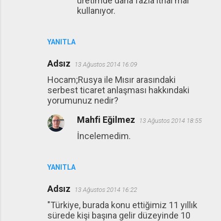
üretimde daha fazla ithal mal
kullanıyor.
YANITLA
Adsız
13 Ağustos 2014 16:09
Hocam;Rusya ile Mısır arasındaki
serbest ticaret anlaşması hakkındaki
yorumunuz nedir?
Mahfi Eğilmez
13 Ağustos 2014 18:55
İncelemedim.
YANITLA
Adsız
13 Ağustos 2014 16:22
"Türkiye, burada konu ettiğimiz 11 yıllık
sürede kişi başına gelir düzeyinde 10