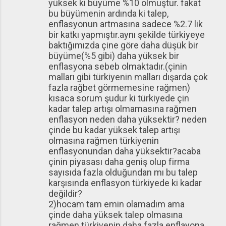
yüksek ki büyüme %10 olmuştur. fakat
bu büyümenin ardında ki talep,
enflasyonun artmasına sadece %2.7 lik
bir katkı yapmıştır.aynı şekilde türkiyeye
baktığımızda çine göre daha düşük bir
büyüme(%5 gibi) daha yüksek bir
enflasyona sebeb olmaktadır.(çinin
malları gibi türkiyenin malları dışarda çok
fazla rağbet görmemesine rağmen)
kısaca sorum şudur ki türkiyede çin
kadar talep artışı olmamasına rağmen
enflasyon neden daha yüksektir? neden
çinde bu kadar yüksek talep artışı
olmasına rağmen türkiyenin
enflasyonundan daha yüksektir?acaba
çinin piyasası daha geniş olup firma
sayısıda fazla olduğundan mı bu talep
karşısında enflasyon türkiyede ki kadar
değildir?
2)hocam tam emin olamadım ama
çinde daha yüksek talep olmasına
rağmen türkiyenin daha fazla enflayona