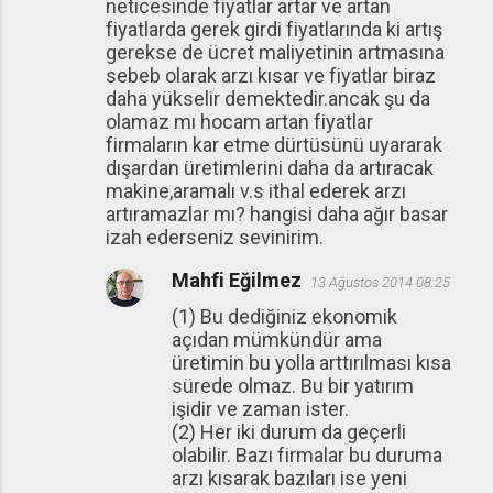
neticesinde fiyatlar artar ve artan
fiyatlarda gerek girdi fiyatlarında ki artış
gerekse de ücret maliyetinin artmasına
sebeb olarak arzı kısar ve fiyatlar biraz
daha yükselir demektedir.ancak şu da
olamaz mı hocam artan fiyatlar
firmaların kar etme dürtüsünü uyararak
dışardan üretimlerini daha da artıracak
makine,aramalı v.s ithal ederek arzı
artıramazlar mı? hangisi daha ağır basar
izah ederseniz sevinirim.
Mahfi Eğilmez
13 Ağustos 2014 08:25
(1) Bu dediğiniz ekonomik
açıdan mümkündür ama
üretimin bu yolla arttırılması kısa
sürede olmaz. Bu bir yatırım
işidir ve zaman ister.
(2) Her iki durum da geçerli
olabilir. Bazı firmalar bu duruma
arzı kısarak bazıları ise yeni