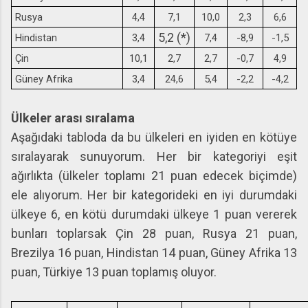
Rusya
4,4
7,1
10,0
2,3
6,6
5,2 (*)
Hindistan
3,4
7,4
-8,9
-1,5
Çin
10,1
2,7
2,7
-0,7
4,9
Güney Afrika
3,4
24,6
5,4
-2,2
-4,2
Ülkeler arası sıralama
Aşağıdaki tabloda da bu ülkeleri en iyiden en kötüye
sıralayarak sunuyorum. Her bir kategoriyi eşit
ağırlıkta (ülkeler toplamı 21 puan edecek biçimde)
ele alıyorum. Her bir kategorideki en iyi durumdaki
ülkeye 6, en kötü durumdaki ülkeye 1 puan vererek
bunları toplarsak Çin 28 puan, Rusya 21 puan,
Brezilya 16 puan, Hindistan 14 puan, Güney Afrika 13
puan, Türkiye 13 puan toplamış oluyor.