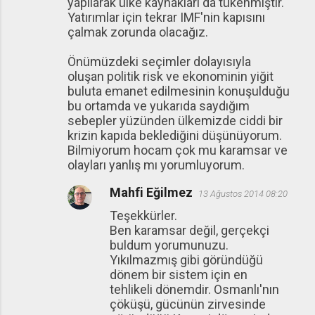
yapılarak ülke kaynakları da tükenmiştir.
Yatırımlar için tekrar IMF'nin kapısını
çalmak zorunda olacağız.
Önümüzdeki seçimler dolayısıyla
oluşan politik risk ve ekonominin yiğit
buluta emanet edilmesinin konuşulduğu
bu ortamda ve yukarıda saydığım
sebepler yüzünden ülkemizde ciddi bir
krizin kapıda beklediğini düşünüyorum.
Bilmiyorum hocam çok mu karamsar ve
olayları yanlış mı yorumluyorum.
Mahfi Eğilmez
13 Ağustos 2014 08:20
Teşekkürler.
Ben karamsar değil, gerçekçi
buldum yorumunuzu.
Yıkılmazmış gibi göründüğü
dönem bir sistem için en
tehlikeli dönemdir. Osmanlı'nın
çöküşü, gücünün zirvesinde