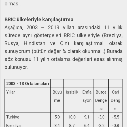
olması.
BRIC ülkeleriyle karşılaştırma
Aşağıda, 2003 – 2013 yılları arasındaki 11 yıllık
sürede aynı göstergeleri BRIC ülkeleriyle (Brezilya,
Rusya, Hindistan ve Çin) karşılaştırmalı olarak
sunuyorum (bütün değer % olarak okunmalı.) Burada
söz konusu 11 yılın ortalama değerleri esas alınmış
bulunuyor.
2003 - 13 Ortalamaları
Yıllar
Büyü
İşsizlik
Enfla
Bütçe
Cari
me
syon
Denge
Deng
si
e
Türkiye
5,0
10,0
9,1
-3,0
-5,5
Brezilya
3,4
8,7
6,4
-3,2
-0,8