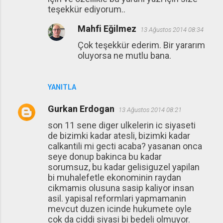
teşekkür ediyorum..
Mahfi Eğilmez
13 Ağustos 2014 08:34
Çok teşekkür ederim. Bir yararım
oluyorsa ne mutlu bana.
YANITLA
Gurkan Erdogan
13 Ağustos 2014 08:21
son 11 sene diger ulkelerin ic siyaseti
de bizimki kadar atesli, bizimki kadar
calkantili mi gecti acaba? yasanan onca
seye donup bakinca bu kadar
sorumsuz, bu kadar gelisiguzel yapilan
bi muhalefetle ekonominin raydan
cikmamis olusuna sasip kaliyor insan
asil. yapisal reformlari yapmamanin
mevcut duzen icinde hukumete oyle
cok da ciddi siyasi bi bedeli olmuyor.