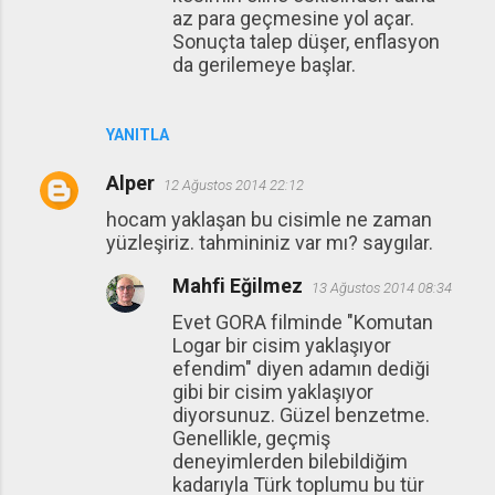
az para geçmesine yol açar.
Sonuçta talep düşer, enflasyon
da gerilemeye başlar.
YANITLA
Alper
12 Ağustos 2014 22:12
hocam yaklaşan bu cisimle ne zaman
yüzleşiriz. tahmininiz var mı? saygılar.
Mahfi Eğilmez
13 Ağustos 2014 08:34
Evet GORA filminde "Komutan
Logar bir cisim yaklaşıyor
efendim" diyen adamın dediği
gibi bir cisim yaklaşıyor
diyorsunuz. Güzel benzetme.
Genellikle, geçmiş
deneyimlerden bilebildiğim
kadarıyla Türk toplumu bu tür