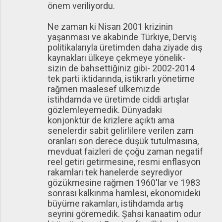
önem veriliyordu.
Ne zaman ki Nisan 2001 krizinin
yaşanması ve akabinde Türkiye, Derviş
politikalarıyla üretimden daha ziyade dış
kaynakları ülkeye çekmeye yönelik-
sizin de bahsettiğiniz gibi- 2002-2014
tek parti iktidarında, istikrarlı yönetime
rağmen maalesef ülkemizde
istihdamda ve üretimde ciddi artışlar
gözlemleyemedik. Dünyadaki
konjonktür de krizlere açıktı ama
senelerdir sabit gelirlilere verilen zam
oranları son derece düşük tutulmasına,
mevduat faizleri de çoğu zaman negatif
reel getiri getirmesine, resmi enflasyon
rakamları tek hanelerde seyrediyor
gözükmesine rağmen 1960'lar ve 1983
sonrası kalkınma hamlesi, ekonomideki
büyüme rakamları, istihdamda artış
seyrini göremedik. Şahsi kanaatim odur