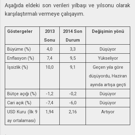
Aşağıda eldeki son verileri yılbaşı ve yılsonu olarak
karşılaştırmalı vermeye çalışayım.
Göstergeler
2013
2014 Son
Değişimin yönü
Sonu
Durum
Büyüme (%)
4,0
3,3
Düşüyor
Enflasyon (%)
7,4
9,5
Yükseliyor
İşsizlik (%)
10,0
9,1
Geçen yıla göre
düşüyordu, Haziran
ayında artışa geçti
Bütçe açığı (%)
-1,2
-0,2
Düşüyor
Cari açık (%)
-7,4
-6,0
Düşüyor
USD Kuru (İlk 9
1,94
2,16
Artıyor
ay ortalaması)