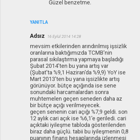
Güzel benzetme.
YANITLA
Adsız
16 Eylül 2014 14:28
mevsim etkilerinden arındırılmış işsizlik
oranlarına baktığımızda TCMB'nin
parasal sıkılaştırma yapmaya başladığı
Şubat 2014'ten bu yana artış var
(Şubat'ta %9,1 Haziran'da %9,9) YoY ise
Mart 2013'ten bu yana işsizlikte artış
görünüyor. bütçe açığında ise sene
sonundaki harcamalardan sonra
muhtemelen geçen seneden daha az
bir bütçe açığı verilmeyecek.
geçen senenin cari açığı %7,9 geldi. son
12 aylık cari açık ise %6,1'e geriledi. cari
açıktaki iyileşme tabloda gösterilenden
biraz daha güçlü. tabii bu iyileşmenin 0,8
puanının finans hesaplarında izlenmesi