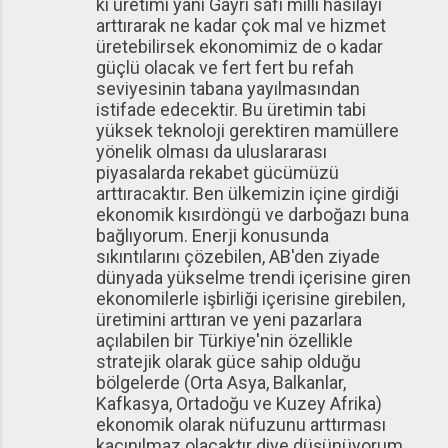
ki üretimi yani Gayri safi milli hasılayı
arttırarak ne kadar çok mal ve hizmet
üretebilirsek ekonomimiz de o kadar
güçlü olacak ve fert fert bu refah
seviyesinin tabana yayılmasından
istifade edecektir. Bu üretimin tabi
yüksek teknoloji gerektiren mamüllere
yönelik olması da uluslararası
piyasalarda rekabet gücümüzü
arttıracaktır. Ben ülkemizin içine girdiği
ekonomik kısırdöngü ve darboğazı buna
bağlıyorum. Enerji konusunda
sıkıntılarını çözebilen, AB'den ziyade
dünyada yükselme trendi içerisine giren
ekonomilerle işbirliği içerisine girebilen,
üretimini arttıran ve yeni pazarlara
açılabilen bir Türkiye'nin özellikle
stratejik olarak güce sahip olduğu
bölgelerde (Orta Asya, Balkanlar,
Kafkasya, Ortadoğu ve Kuzey Afrika)
ekonomik olarak nüfuzunu arttırması
kaçınılmaz olacaktır diye düşünüyorum