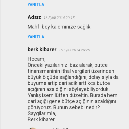
YANITLA
Adsız
16 Eylül 2014 20:15
Mahfi bey kaleminize sağlık.
YANITLA
berk kibarer
16 Eylül 2014 20:25
Hocam,
Önceki yazılarınızı baz alarak, butce
finansmaninin ithal vergileri üzerinden
büyük ölçüde sağlandığını, dolayisiyla da
buyume artip cari acik arttikca butce
açığının azaldığını söyleyebiliyorduk.
Yanlış isem lütfen düzeltin. Burada hem
cari açığı gene bütçe açığının azaldığını
görüyoruz. Bunun sebebi nedir?
Saygilarimla,
Berk kibarer