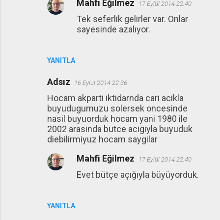
Mahfi Eğilmez
17 Eylül 2014 22:40
Tek seferlik gelirler var. Onlar
sayesinde azalıyor.
YANITLA
Adsız
16 Eylül 2014 22:36
Hocam akparti iktidarnda cari acikla
buyudugumuzu solersek oncesinde
nasil buyuorduk hocam yani 1980 ile
2002 arasinda butce acigiyla buyuduk
diebilirmiyuz hocam saygilar
Mahfi Eğilmez
17 Eylül 2014 22:40
Evet bütçe açığıyla büyüyorduk.
YANITLA