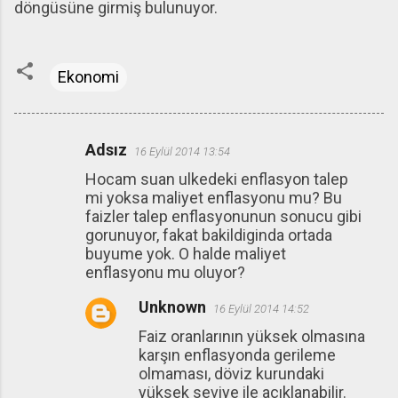
döngüsüne girmiş bulunuyor.
Ekonomi
Adsız
16 Eylül 2014 13:54
Y
Hocam suan ulkedeki enflasyon talep
o
mi yoksa maliyet enflasyonu mu? Bu
r
faizler talep enflasyonunun sonucu gibi
u
gorunuyor, fakat bakildiginda ortada
buyume yok. O halde maliyet
m
enflasyonu mu oluyor?
l
Unknown
a
16 Eylül 2014 14:52
r
Faiz oranlarının yüksek olmasına
karşın enflasyonda gerileme
olmaması, döviz kurundaki
yüksek seviye ile açıklanabilir.