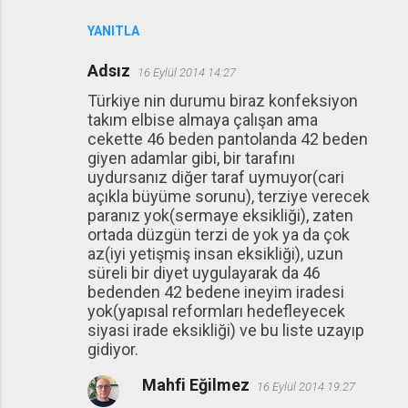
YANITLA
Adsız
16 Eylül 2014 14:27
Türkiye nin durumu biraz konfeksiyon
takım elbise almaya çalışan ama
cekette 46 beden pantolanda 42 beden
giyen adamlar gibi, bir tarafını
uydursanız diğer taraf uymuyor(cari
açıkla büyüme sorunu), terziye verecek
paranız yok(sermaye eksikliği), zaten
ortada düzgün terzi de yok ya da çok
az(iyi yetişmiş insan eksikliği), uzun
süreli bir diyet uygulayarak da 46
bedenden 42 bedene ineyim iradesi
yok(yapısal reformları hedefleyecek
siyasi irade eksikliği) ve bu liste uzayıp
gidiyor.
Mahfi Eğilmez
16 Eylül 2014 19:27