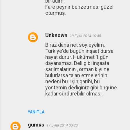
bir adım.
Fare peynir benzetmesi güzel
oturmuş.
Unknown
18 Eylül 2014 10:45
Biraz daha net söyleyelim.
Türkiye'de bugün inşaat dursa
hayat durur. Hükümet 1 gün
dayanamaz. Deli gibi inşaata
sarılmalarının , orman kıyı ne
bulurlarsa talan etmelerinin
nedeni bu. İşin garibi, bu
yöntemin dediğiniz gibi bugüne
kadar sürdürebilir olması.
YANITLA
gumus
17 Eylül 2014 00:23