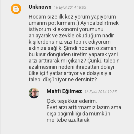
Unknown
16 Eylül 2014 18:03
Hocam size ilk kez yorum yapıyorum
umarım pot kırmam :) Ayrıca belirtmek
istiyorum ki ekonomi yorumunu
anlayarak ve zevkle okuduğum nadir
kişilerdensiniz sizi tebrik ediyorum
aklınıza sağlık. Şimdi hocam o zaman
bu kısır döngüden üretim yaparak yani
arzı arttırarak mı çıkarız? Çünkü talebin
azalmasının nedeni ihracattan dolayı
ülke içi fiyatlar artıyor ve dolayısıyla
talebi düşürüyor ne dersiniz?
Mahfi Eğilmez
16 Eylül 2014 19:35
Çok teşekkür ederim.
Evet arzı arttırmamız lazım ama
dışa bağımlılığı da mümkün
mertebe azaltarak.