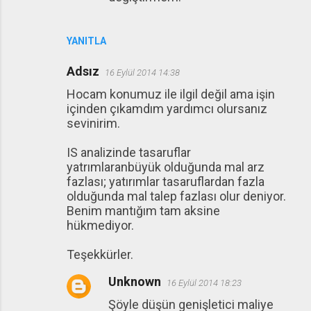
YANITLA
Adsız
16 Eylül 2014 14:38
Hocam konumuz ile ilgil değil ama işin
içinden çıkamdım yardımcı olursanız
sevinirim.
IS analizinde tasaruflar
yatrımlaranbüyük olduğunda mal arz
fazlası; yatırımlar tasaruflardan fazla
olduğunda mal talep fazlası olur deniyor.
Benim mantığım tam aksine
hükmediyor.
Teşekkürler.
Unknown
16 Eylül 2014 18:23
Şöyle düşün genişletici maliye