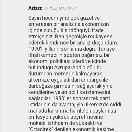
Adsız
16 Eylül 2014 15:42
Sayın hocam yine çok güzel ve
enteresan bir analiz ile ekonomizin
içinde olduğu kısırdöngüyü ifade
etmişsiniz. Ben geçmişle mukayese
ederek kendimce bir analiz düşündüm.
1970'li yılların sonlarına doğru Türkiye
ithal ikameci, nispeten bağımsız bir
ekonomi politikası izledi ve içinde
bulunduğu Avrupa-Abd bloğu bu
durumdan memnun kalmayarak
ülkemize uyguladıkları ambargo ile
darboğaza girmesini sağlayarak yine
kendilerine yakın politika izlemesini
sağladılar. 1980'ler sonrası tek parti
iktidarının da avantajıyla ülkemizde ciddi
manada kalkınma hamleleri başlamıştı
enflasyon yüksek seyretmesine
mukabil istihdam da yüksekti ve
"Ortadirek" denilen ekonomik kesime