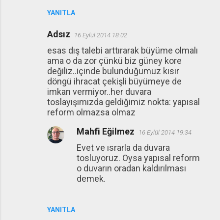
YANITLA
Adsız
16 Eylül 2014 18:02
esas dış talebi arttırarak büyüme olmalı
ama o da zor çünkü biz güney kore
değiliz..içinde bulunduğumuz kısır
döngü ihracat çekişli büyümeye de
imkan vermiyor..her duvara
toslayışımızda geldiğimiz nokta: yapısal
reform olmazsa olmaz
Mahfi Eğilmez
16 Eylül 2014 19:34
Evet ve ısrarla da duvara
tosluyoruz. Oysa yapısal reform
o duvarın oradan kaldırılması
demek.
YANITLA