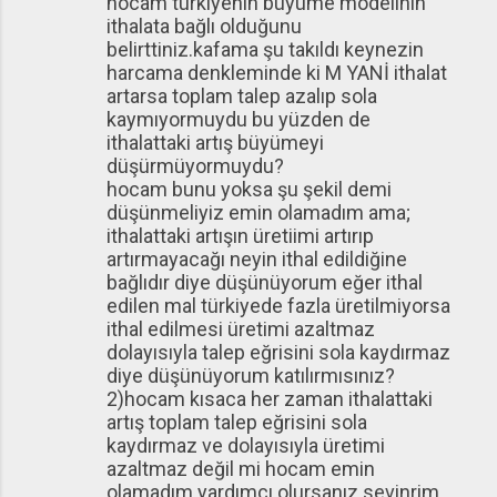
hocam türkiyenin büyüme modelinin
ithalata bağlı olduğunu
belirttiniz.kafama şu takıldı keynezin
harcama denkleminde ki M YANİ ithalat
artarsa toplam talep azalıp sola
kaymıyormuydu bu yüzden de
ithalattaki artış büyümeyi
düşürmüyormuydu?
hocam bunu yoksa şu şekil demi
düşünmeliyiz emin olamadım ama;
ithalattaki artışın üretiimi artırıp
artırmayacağı neyin ithal edildiğine
bağlıdır diye düşünüyorum eğer ithal
edilen mal türkiyede fazla üretilmiyorsa
ithal edilmesi üretimi azaltmaz
dolayısıyla talep eğrisini sola kaydırmaz
diye düşünüyorum katılırmısınız?
2)hocam kısaca her zaman ithalattaki
artış toplam talep eğrisini sola
kaydırmaz ve dolayısıyla üretimi
azaltmaz değil mi hocam emin
olamadım yardımcı olursanız sevinrim