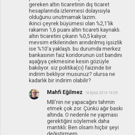
gereken altın ticaretinin dış ticaret
hesaplarında izlenmesi dolayısıyla
olduğunu unutmamak lazım.
ikinci çeyrek büyümesi olan %2,1'lik
rakamın 1,6 puanı altın ticareti kaynaklı.
altın ticaretini çıkarın %0,5 kalıyor.
mevsim etkilerinden arındırılmış işsizlik
ise %10'a yaklaştı. bu durumda merkez
bankasının faiz koridorunun üst bandını
aşağıya çekmesine kesin gözüyle
bakılıyor. siz politika(cı) faizinde bir
indirim bekliyor musunuz? olursa ne
kadarlık bir indirim olabilir?
Mahfi Eğilmez
16 Eylül 2014 19:29
MB'nin ne yapacağını tahmin
etmek çok zor. Çünkü ağır baskı
altında. O nedenle ne yapması
gerektiğini söylemek daha
mantıklı: Ben olsam hiçbir şeyi
değiştirmem.