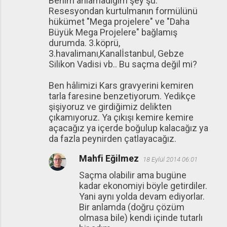
Benim anlamadığım şey şu:
Resesyondan kurtulmanın formülünü
hükümet "Mega projelere" ve "Daha
Büyük Mega Projelere" bağlamış
durumda. 3.köprü,
3.havalimanı,Kanalİstanbul, Gebze
Silikon Vadisi vb.. Bu saçma değil mi?
Ben hâlimizi Kars gravyerini kemiren
tarla faresine benzetiyorum. Yedikçe
şişiyoruz ve girdiğimiz delikten
çıkamıyoruz. Ya çıkışı kemire kemire
açacağız ya içerde boğulup kalacağız ya
da fazla peynirden çatlayacağız.
Mahfi Eğilmez
18 Eylül 2014 06:01
Saçma olabilir ama bugüne
kadar ekonomiyi böyle getirdiler.
Yani aynı yolda devam ediyorlar.
Bir anlamda (doğru çözüm
olmasa bile) kendi içinde tutarlı