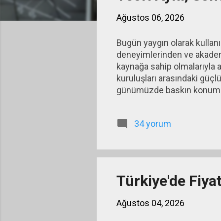
ı
Ağustos 06, 2026
t
l
Bugün yaygın olarak kullanı
a
deneyimlerinden ve akademi
r
kaynağa sahip olmalarıyla 
kuruluşları arasındaki güçl
günümüzde baskın konumdak
içinde şekillendi. Uzun yıll
Woods sonrası dönemin göre
34 yorum
sınırlandırıyor; sermaye har
vermesine olanak tanıyordu
hızlanması ve sermaye hare
Türkiye'de Fiya
Ağustos 04, 2026