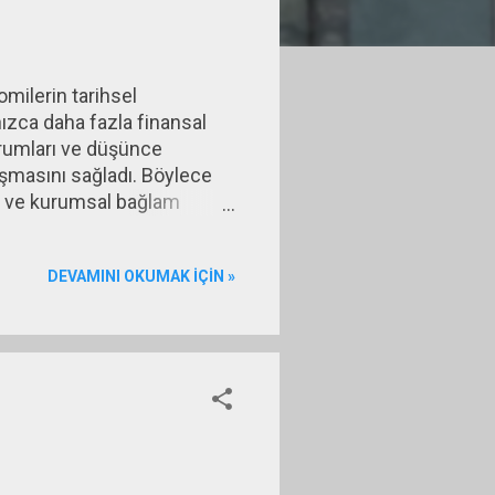
milerin tarihsel
zca daha fazla finansal
urumları ve düşünce
aşmasını sağladı. Böylece
l ve kurumsal bağlam
hip görünüyordu. Bretton
nomik farklılıkları
DEVAMINI OKUMAK IÇIN »
 daha tutarlı sonuçlar
inansal küreselleşmenin