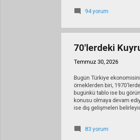
ifade edemediğinde öfke ort
94 yorum
zamanla kendini suçlama, de
psikosomatik yakınmalar şe
değil, doğ...
70'lerdeki Kuyr
Temmuz 30, 2026
Bugün Türkiye ekonomisini
örneklerden biri, 1970'lerde
bugünkü tablo ise bu görünt
konusu olmaya devam ediyor
ise dış gelişmeleri belirle
dış gelişmelerin sonucuydu.
Petrol Krizi ile petrol fiyatl
83 yorum
bu gelişmeden doğrudan etk
üretim maliyetlerini yükseltt