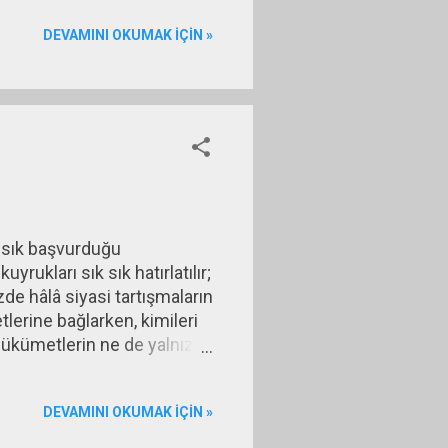
elir. İçe yönelen öfke
DEVAMINI OKUMAK IÇIN »
 belirtiler veya
ke, bazen kişinin çevresine
 sık başvurduğu
rukları sık sık hatırlatılır;
de hâlâ siyasi tartışmaların
erine bağlarken, kimileri
 hükümetlerin ne de yalnızca
karşı karşıya kaldı. 1973
nü ithalatla karşıladığı için
DEVAMINI OKUMAK IÇIN »
adar hemen her sektörde
 ağı...