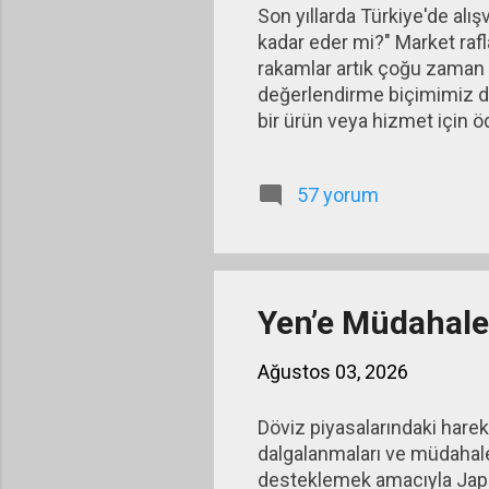
Son yıllarda Türkiye'de al
kadar eder mi?" Market rafl
rakamlar artık çoğu zaman te
değerlendirme biçimimiz de 
bir ürün veya hizmet için ö
deneyimler, gelir düzeyi, b
biçimlendirilir. Uzun yıllar 
57 yorum
bir referans geliştirir. Dav
önemli bir rol oynar. İnsanl
Yen’e Müdahale:
Ağustos 03, 2026
Döviz piyasalarındaki harek
dalgalanmaları ve müdahalel
desteklemek amacıyla Japony