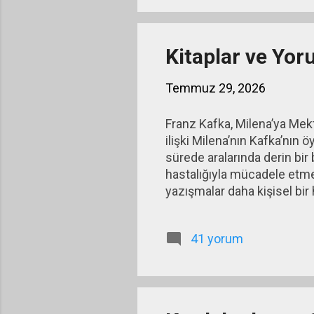
Kitaplar ve Yor
Temmuz 29, 2026
Franz Kafka, Milena’ya Mektu
ilişki Milena’nın Kafka’nın
sürede aralarında derin bir 
hastalığıyla mücadele etmek
yazışmalar daha kişisel bir h
ayrıntılarıyla paylaşır. Mile
belirsiz kılar. Birkaç kez 
41 yorum
Kafka'nın mektuplarında yor
olmadığı anlaşılır. Mektup