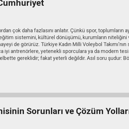
 Cumhuriyet
ordan çok daha fazlasını anlatır. Çünkü spor, toplumların a
 eğitim sistemini, kültürel dönüşümü, kurumların niteliğini
ayeyi de görürüz. Türkiye Kadın Milli Voleybol Takımı'nın s
zca iyi antrenörlere, yetenekli sporculara ya da modern tes
lbette gereklidir; fakat yeterli değildir. Asıl soru şudur: B
umsal zemin nasıl oluştu? Bu sorunun yanıtı bizi yüz yıl 
 yapılan devrimler çoğu zaman tek tek değerlendirilir: eğiti
klik, çağdaş eğitim, karma yaşam vb. Oysa bunların her biri t
mün parçalarıydı. Amaç yalnızca yeni bir devlet kurmak de
sinin Sorunları ve Çözüm Yollar