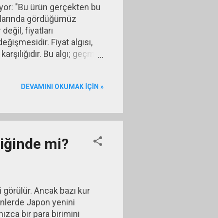
iyor: "Bu ürün gerçekten bu
anlarında gördüğümüz
eğil, fiyatları
ğişmesidir. Fiyat algısı,
arşılığıdır. Bu algı; geçmiş
llar tarafından
rmal fiyatına ilişkin doğal
DEVAMINI OKUMAK IÇIN »
in satın alma kararlarında
deki bu ref...
iğinde mi?
 görülür. Ancak bazı kur
ünlerde Japon yenini
ızca bir para birimini