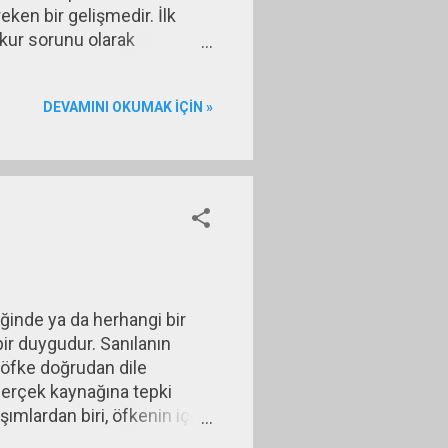
ken bir gelişmedir. İlk
 kur sorunu olarak
ri yatıyor. ABD, yüksek
ıllardır düşük faiz ve bol
DEVAMINI OKUMAK IÇIN »
asındaki makas açıldıkça
ısında son yılların en
ğinde ya da herhangi bir
bir duygudur. Sanılanın
r öfke doğrudan dile
n gerçek kaynağına tepki
şımlardan biri, öfkenin içe
abul edilebilir bir biçimde