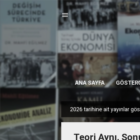
ANA SAYFA
GÖSTER
2026 tarihine ait yayınlar gös
K
a
y
Teori Aynı, Son