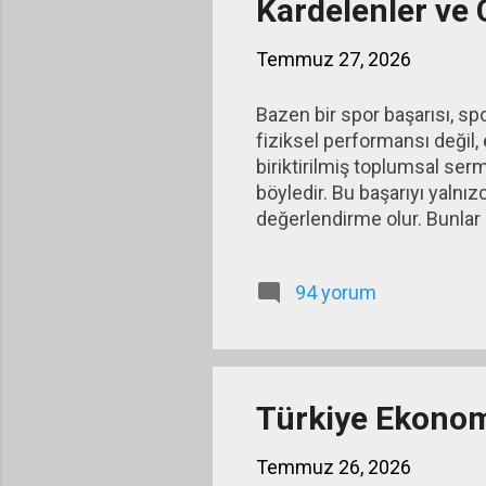
Kardelenler ve
Temmuz 27, 2026
Bazen bir spor başarısı, sp
fiziksel performansı değil,
biriktirilmiş toplumsal serm
böyledir. Bu başarıyı yalnı
değerlendirme olur. Bunlar e
çıkmasını mümkün kılan topl
Cumhuriyet'in ilk yıllarında
94 yorum
kadınlara tanınan haklar, lai
tamamlayan büyük bir dönüşü
Türkiye Ekonomi
Temmuz 26, 2026