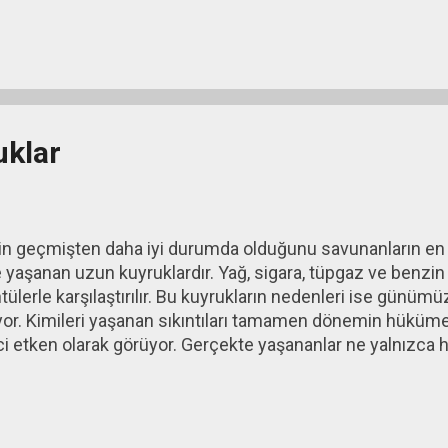
adan kalkmaz; bastırılarak kişinin kendi iç dünyasına yön
ğersizlik duyguları, yoğun suçluluk, tükenmişlik, depresif
klinde kendini gösterebilir. Kısacası ifade edilemeyen öf
uklar
n geçmişten daha iyi durumda olduğunu savunanların en
 yaşanan uzun kuyruklardır. Yağ, sigara, tüpgaz ve benzin kuy
ülerle karşılaştırılır. Bu kuyrukların nedenleri ise günümüz
. Kimileri yaşanan sıkıntıları tamamen dönemin hükümetl
yici etken olarak görüyor. Gerçekte yaşananlar ne yalnızca
 1970'lerin başında dünya ekonomisi ciddi bir sarsıntıyla 
arı birkaç kat arttı. Türkiye, enerji ihtiyacının önemli bölümü
ilendi. Artan enerji maliyetleri ulaştırmadan sanayiye k
i. 1979'daki ikinci petrol krizi ise mevcut sorunları daha da