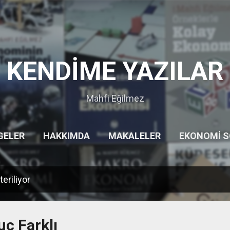
Ana içeriğe atla
KENDİME YAZILAR
Mahfi Eğilmez
GELER
HAKKIMDA
MAKALELER
EKONOMI 
HITITLER
GEZILERIM
DIĞER…
UYARI
teriliyor
uç Farklı