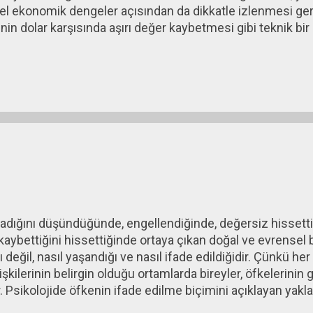
el ekonomik dengeler açısından da dikkatle izlenmesi gere
in dolar karşısında aşırı değer kaybetmesi gibi teknik bir
asında son yılların en belirgin ekonomik çelişkilerinden bi
için faiz oranlarını uzun süre yüksek tuttu. Japonya ise y
misini desteklemeye çalıştı. İki ülkenin para politikaları ar
tiri sunan dolara yöneldi. Bunun sonucunda yen, dolar karş
radığını düşündüğünde, engellendiğinde, değersiz hissetti
kaybettiğini hissettiğinde ortaya çıkan doğal ve evrensel 
 değil, nasıl yaşandığı ve nasıl ifade edildiğidir. Çünkü he
lişkilerinin belirgin olduğu ortamlarda bireyler, öfkelerini
. Psikolojide öfkenin ifade edilme biçimini açıklayan yakla
ıdır. Bu yaklaşıma göre birey, yaşadığı öfkeyi güvenli ve k