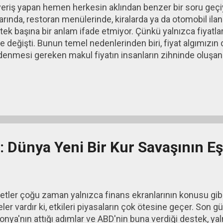
ışveriş yapan hemen herkesin aklından benzer bir soru geç
arında, restoran menülerinde, kiralarda ya da otomobil il
k başına bir anlam ifade etmiyor. Çünkü yalnızca fiyatlar d
değişti. Bunun temel nedenlerinden biri, fiyat algımızın de
denmesi gereken makul fiyatın insanların zihninde oluşan k
enzer ürünlerin fiyatları ve içinde bulunulan ekonomik koşu
aynı ürünü benzer fiyatlardan satın alan bir kişi, o ürünün no
ranışsal ekonomi literatüründe bu referans fiyat, tüketiciler
ar çoğu zaman fiyatları mutlak değerleriyle değil, zihinlerin
 Dünya Yeni Bir Kur Savaşının Eş
etler çoğu zaman yalnızca finans ekranlarının konusu gibi
er vardır ki, etkileri piyasaların çok ötesine geçer. Son g
a'nın attığı adımlar ve ABD'nin buna verdiği destek, yaln