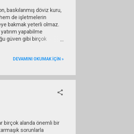
on, baskılanmış döviz kuru,
 hem de işletmelerin
eye bakmak yeterli olmaz.
n yatırım yapabilme
uğu güven gibi birçok
a vadeli ekonomik dengeler
ominin En Büyük Sorunu
DEVAMINI OKUMAK IÇIN »
tün çabalara karşın hâlâ
mler üzerinde önemli bir
 birçok alanda önemli bir
karmaşık sorunlarla