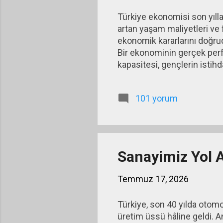
Türkiye ekonomisi son yılla
artan yaşam maliyetleri ve
ekonomik kararlarını doğru
Bir ekonominin gerçek perfo
kapasitesi, gençlerin istih
unsurla birlikte değerlend
ile uzun vadeli yapısal iht
101 yorum
Türkiye ekonomisinin en ö
yüksek düzeyde kalmaya dev
baskı oluşturuyor. Maaş artış
Sanayimiz Yol 
Temmuz 17, 2026
Türkiye, son 40 yılda oto
üretim üssü hâline geldi. 