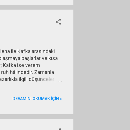
ilena ile Kafka arasındaki
plaşmaya başlarlar ve kısa
ır; Kafka ise verem
 ruh hâlindedir. Zamanla
zarlıkla ilgili düşüncelerini
ağlığı, bu aşkın geleceğini
inden sürer. Sonlara doğru
DEVAMINI OKUMAK IÇIN »
 de ilişkinin sürdürülebilir