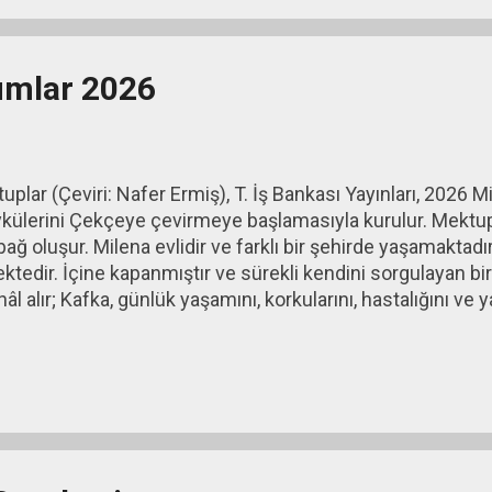
umlar 2026
plar (Çeviri: Nafer Ermiş), T. İş Bankası Yayınları, 2026 M
 öykülerini Çekçeye çevirmeye başlamasıyla kurulur. Mektu
bağ oluşur. Milena evlidir ve farklı bir şehirde yaşamaktad
tedir. İçine kapanmıştır ve sürekli kendini sorgulayan bir
âl alır; Kafka, günlük yaşamını, korkularını, hastalığını ve ya
na'nın evliliği, aralarındaki mesafe ve Kafka'nın kötüleşen s
yüz yüze görüşseler de ilişkileri çoğunlukla mektuplar üzer
gunluk ve kabulleniş hissi ağır basar. Duyguları devam etse
laşmalar zamanla sona erer ve bu aşk tamamla...