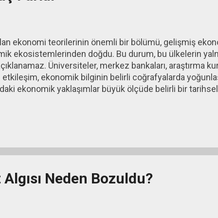
lan ekonomi teorilerinin önemli bir bölümü, gelişmiş ekono
k ekosistemlerinden doğdu. Bu durum, bu ülkelerin yalnı
açıklanamaz. Üniversiteler, merkez bankaları, araştırma k
ü etkileşim, ekonomik bilginin belirli coğrafyalarda yoğunl
i ekonomik yaklaşımlar büyük ölçüde belirli bir tarihse
ar boyunca bu teoriler geniş bir uygulanabilirlik alanına sa
ce kontrollü finansal düzeni, ülkeler arasındaki makroeko
eketlerinin kısıtlı yapısı ise teorik genellemelerin pratikte
. Ancak 1980'lerden itibaren tablo değişmeye başladı. F
ketlerinin...
t Algısı Neden Bozuldu?