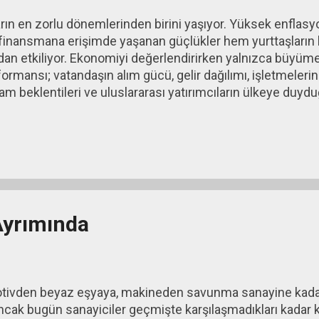
rın en zorlu dönemlerinden birini yaşıyor. Yüksek enflasy
 finansmana erişimde yaşanan güçlükler hem yurttaşların
dan etkiliyor. Ekonomiyi değerlendirirken yalnızca büyüm
rmansı; vatandaşın alım gücü, gelir dağılımı, işletmeleri
dam beklentileri ve uluslararası yatırımcıların ülkeye duyd
irilmelidir. Bugün Türkiye ekonomisinin temel sorunu, kıs
iyaçlar arasındaki dengeyi kurabilmektir. Enflasyon: Ekon
nemli gündem maddesi yüksek enflasyondur. Enflasyon bü
am ediyor. Yüksek enflasyon özellikle sabit gelirli kesi
l...
Ayrımında
motivden beyaz eşyaya, makineden savunma sanayine kadar
Ancak bugün sanayiciler geçmişte karşılaşmadıkları kadar 