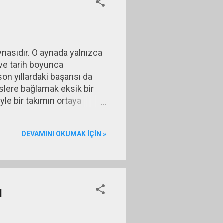
ynasıdır. O aynada yalnızca
 ve tarih boyunca
on yıllardaki başarısı da
islere bağlamak eksik bir
öyle bir takımın ortaya
geriye götürür.
m birliği, hukuk reformu,
DEVAMINI OKUMAK IÇIN »
ek başına değil, birbirini
ğil, yeni bir...
ı