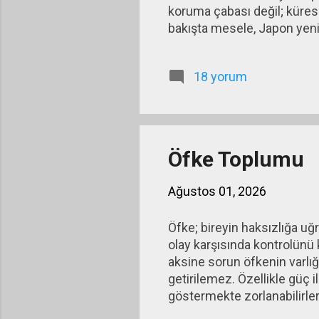
koruma çabası değil; küres
bakışta mesele, Japon yenin
görülebilir. Ancak bunun ark
enflasyonla mücadele etmek 
18 yorum
likidite politikasıyla ekono
yatırımcılar daha yüksek ge
düşük düzey...
Öfke Toplumu
Ağustos 01, 2026
Öfke; bireyin haksızlığa uğ
olay karşısında kontrolünü 
aksine sorun öfkenin varlığı
getirilemez. Özellikle güç i
göstermekte zorlanabilirler
yönelmesi (anger-in) kavram