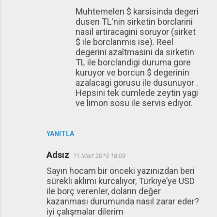
Muhtemelen $ karsisinda degeri
dusen TL'nin sirketin borclarini
nasil artiracagini soruyor (sirket
$ ile borclanmis ise). Reel
degerini azaltmasini da sirketin
TL ile borclandigi duruma gore
kuruyor ve borcun $ degerinin
azalacagi gorusu ile dusunuyor .
Hepsini tek cumlede zeytin yagi
ve limon sosu ile servis ediyor.
YANITLA
Adsız
11 Mart 2015 18:09
Sayın hocam bir önceki yazınızdan beri
sürekli aklımı kurcalıyor, Türkiye’ye USD
ile borç verenler, doların değer
kazanması durumunda nasıl zarar eder?
iyi çalışmalar dilerim