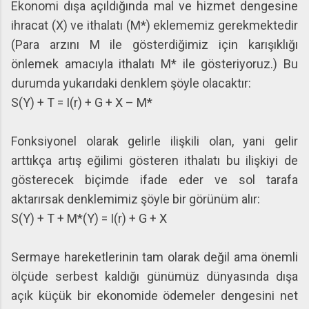
Ekonomi dışa açıldığında mal ve hizmet dengesine
ihracat (X) ve ithalatı (M*) eklememiz gerekmektedir
(Para arzını M ile gösterdiğimiz için karışıklığı
önlemek amacıyla ithalatı M* ile gösteriyoruz.) Bu
durumda yukarıdaki denklem şöyle olacaktır:
S(Y) + T = I(r) + G + X – M*
Fonksiyonel olarak gelirle ilişkili olan, yani gelir
arttıkça artış eğilimi gösteren ithalatı bu ilişkiyi de
gösterecek biçimde ifade eder ve sol tarafa
aktarırsak denklemimiz şöyle bir görünüm alır:
S(Y) + T + M*(Y) = I(r) + G + X
Sermaye hareketlerinin tam olarak değil ama önemli
ölçüde serbest kaldığı günümüz dünyasında dışa
açık küçük bir ekonomide ödemeler dengesini net