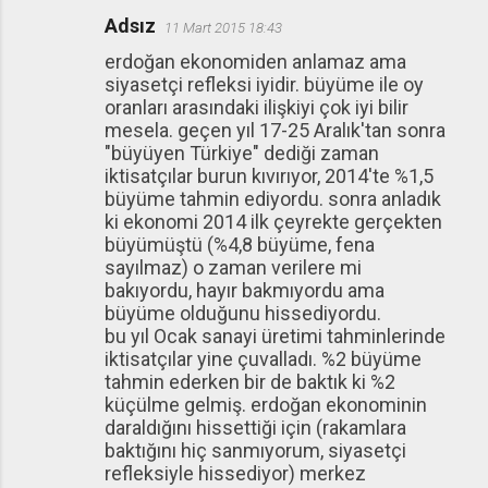
Adsız
11 Mart 2015 18:43
erdoğan ekonomiden anlamaz ama
siyasetçi refleksi iyidir. büyüme ile oy
oranları arasındaki ilişkiyi çok iyi bilir
mesela. geçen yıl 17-25 Aralık'tan sonra
"büyüyen Türkiye" dediği zaman
iktisatçılar burun kıvırıyor, 2014'te %1,5
büyüme tahmin ediyordu. sonra anladık
ki ekonomi 2014 ilk çeyrekte gerçekten
büyümüştü (%4,8 büyüme, fena
sayılmaz) o zaman verilere mi
bakıyordu, hayır bakmıyordu ama
büyüme olduğunu hissediyordu.
bu yıl Ocak sanayi üretimi tahminlerinde
iktisatçılar yine çuvalladı. %2 büyüme
tahmin ederken bir de baktık ki %2
küçülme gelmiş. erdoğan ekonominin
daraldığını hissettiği için (rakamlara
baktığını hiç sanmıyorum, siyasetçi
refleksiyle hissediyor) merkez