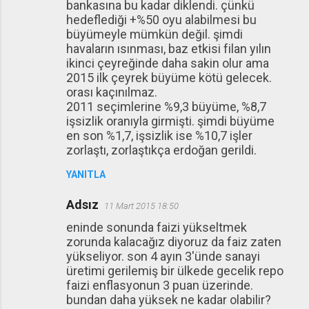
bankasına bu kadar diklendi. çünkü
hedeflediği +%50 oyu alabilmesi bu
büyümeyle mümkün değil. şimdi
havaların ısınması, baz etkisi filan yılın
ikinci çeyreğinde daha sakin olur ama
2015 ilk çeyrek büyüme kötü gelecek.
orası kaçınılmaz.
2011 seçimlerine %9,3 büyüme, %8,7
işsizlik oranıyla girmişti. şimdi büyüme
en son %1,7, işsizlik ise %10,7 işler
zorlaştı, zorlaştıkça erdoğan gerildi.
YANITLA
Adsız
11 Mart 2015 18:50
eninde sonunda faizi yükseltmek
zorunda kalacağız diyoruz da faiz zaten
yükseliyor. son 4 ayın 3'ünde sanayi
üretimi gerilemiş bir ülkede gecelik repo
faizi enflasyonun 3 puan üzerinde.
bundan daha yüksek ne kadar olabilir?