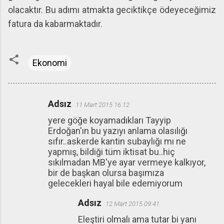
olacaktır. Bu adımı atmakta geciktikçe ödeyeceğimiz
fatura da kabarmaktadır.
Ekonomi
Adsız
11 Mart 2015 16:12
Y
yere göğe koyamadıkları Tayyip
o
Erdoğan'ın bu yazıyı anlama olasılığı
r
sıfır..askerde kantin subaylığı mı ne
u
yapmış, bildiği tüm iktisat bu..hiç
sıkılmadan MB'ye ayar vermeye kalkıyor,
m
bir de başkan olursa başımıza
l
gelecekleri hayal bile edemiyorum
a
Adsız
12 Mart 2015 09:41
r
Eleştiri olmalı ama tutar bi yanı