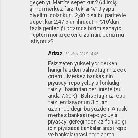
geçen yıl Mart'ta sepet kur 2,64 imiş.
şimdi merkez faizi tekrar %10 yaptı
diyelim. dolar kuru 2,40 olsa bu pariteyle
sepet kur 2,47 olur. ihracatın %10'dan
fazla gerilediği ortamda bizim sanayici
hepten mortu çeker o zaman. bunu mu
istiyoruz?
Adsız
12 Mart 2015 14:05
Faiz zaten yukseliyor derken
hangi faizden bahsettigimiz cok
onemli. Merkez bankasinin
piyasayi repo yoluyla fonladigi
faiz yil basindan beri iniste (su
anda 7.50%) . Bahsettiginiz repo
faizi enflasyonun 3 puan
uzerinde degil bu yuzden. Ancak
merkez bankasi repo yoluyla
piyasayi gereginden az fonladigi
icin piyasada bankalar arasi repo
ve bankalararasi borclanma