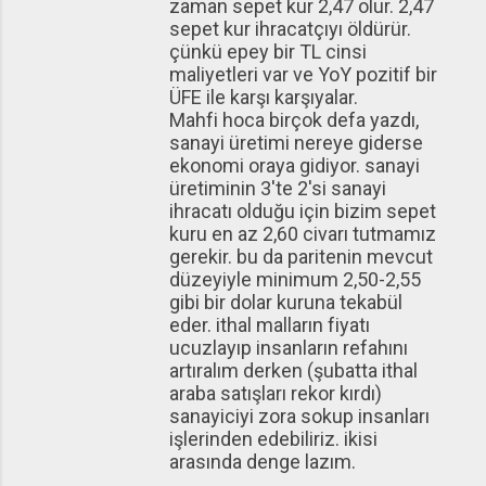
zaman sepet kur 2,47 olur. 2,47
sepet kur ihracatçıyı öldürür.
çünkü epey bir TL cinsi
maliyetleri var ve YoY pozitif bir
ÜFE ile karşı karşıyalar.
Mahfi hoca birçok defa yazdı,
sanayi üretimi nereye giderse
ekonomi oraya gidiyor. sanayi
üretiminin 3'te 2'si sanayi
ihracatı olduğu için bizim sepet
kuru en az 2,60 civarı tutmamız
gerekir. bu da paritenin mevcut
düzeyiyle minimum 2,50-2,55
gibi bir dolar kuruna tekabül
eder. ithal malların fiyatı
ucuzlayıp insanların refahını
artıralım derken (şubatta ithal
araba satışları rekor kırdı)
sanayiciyi zora sokup insanları
işlerinden edebiliriz. ikisi
arasında denge lazım.