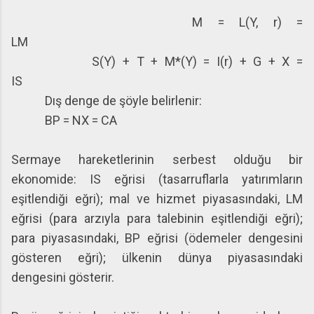
M = L(Y, r) =
LM
S(Y) + T + M*(Y) = I(r) + G + X =
IS
Dış denge de şöyle belirlenir:
BP = NX = CA
Sermaye hareketlerinin serbest olduğu bir
ekonomide: IS eğrisi (tasarruflarla yatırımların
eşitlendiği eğri); mal ve hizmet piyasasındaki, LM
eğrisi (para arzıyla para talebinin eşitlendiği eğri);
para piyasasındaki, BP eğrisi (ödemeler dengesini
gösteren eğri); ülkenin dünya piyasasındaki
dengesini gösterir.