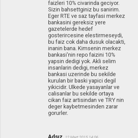
faizleri 10% civarinda geciyor.
Sizin bahsettginiz bu sanirim.
Eger RTE ve saz tayfasi merkez
bankasini gereksiz yere
gazetelerde hedef
gosterircesine elestirmeseydi,
bu faiz cok daha dusuk olacakti,
inanin bana. Kimsenin merkez
bankasi'nin repo faizini 10%
yapsin dedigi yok. Akli selim
insanlarin dedigi, merkez
bankasi uzerinde bu sekilde
kurulan bir baski yapici degil
yikicidir. Ulkede yasayanlar ve
calisanlar bu sekilde ortaya
cikan faiz artisindan ve TRY nin
deger kaybetmesinden zarar
gorurler.
Adsız
12 Mart 2015 14:06