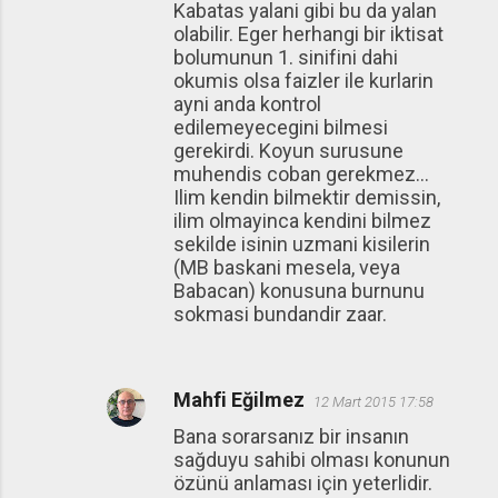
Kabatas yalani gibi bu da yalan
olabilir. Eger herhangi bir iktisat
bolumunun 1. sinifini dahi
okumis olsa faizler ile kurlarin
ayni anda kontrol
edilemeyecegini bilmesi
gerekirdi. Koyun surusune
muhendis coban gerekmez...
Ilim kendin bilmektir demissin,
ilim olmayinca kendini bilmez
sekilde isinin uzmani kisilerin
(MB baskani mesela, veya
Babacan) konusuna burnunu
sokmasi bundandir zaar.
Mahfi Eğilmez
12 Mart 2015 17:58
Bana sorarsanız bir insanın
sağduyu sahibi olması konunun
özünü anlaması için yeterlidir.