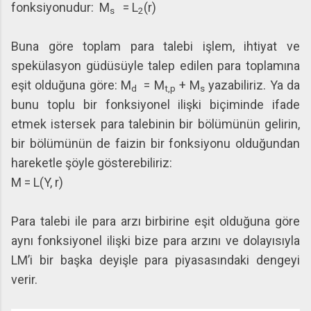
fonksiyonudur: M
= L
(r)
s
2
Buna göre toplam para talebi işlem, ihtiyat ve
spekülasyon güdüsüyle talep edilen para toplamına
eşit olduğuna göre: M
= M
+ M
yazabiliriz. Ya da
d
t,p
s
bunu toplu bir fonksiyonel ilişki biçiminde ifade
etmek istersek para talebinin bir bölümünün gelirin,
bir bölümünün de faizin bir fonksiyonu olduğundan
hareketle şöyle gösterebiliriz:
M = L(Y, r)
Para talebi ile para arzı birbirine eşit olduğuna göre
aynı fonksiyonel ilişki bize para arzını ve dolayısıyla
LM’i bir başka deyişle para piyasasındaki dengeyi
verir.