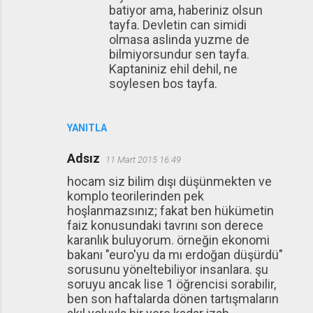
batiyor ama, haberiniz olsun
tayfa. Devletin can simidi
olmasa aslinda yuzme de
bilmiyorsundur sen tayfa.
Kaptaniniz ehil dehil, ne
soylesen bos tayfa.
YANITLA
Adsız
11 Mart 2015 16:49
hocam siz bilim dışı düşünmekten ve
komplo teorilerinden pek
hoşlanmazsınız; fakat ben hükümetin
faiz konusundaki tavrını son derece
karanlık buluyorum. örneğin ekonomi
bakanı "euro'yu da mı erdoğan düşürdü"
sorusunu yöneltebiliyor insanlara. şu
soruyu ancak lise 1 öğrencisi sorabilir,
ben son haftalarda dönen tartışmaların