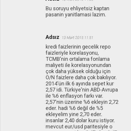
Bu soruyu ehliyetsiz kaptan
pasanin yanitlamasi lazim.
Adsız
13 Mart 2015 11:51
kredi faizlerinin gecelik repo
faizleriyle korelasyonu,
TCMB'nin ortalama fonlama
maliyeti ile korelasyonundan
çok daha yüksek olduğu için
O/N faizlere daha çok bakılıyor.
2014'ün ilk 6 ayında sepet kur
2,57 idi. Türkiye'nin ABD-Avrupa
ile %6 enflasyon farkı var.
2,57'nin üzerine %6 ekleyin 2,72
eder. hadi %6 değil de %5
ekleyelim yine 2,70 eder.
insanlar 2,40 dolar kuru istiyor.
mevcut eur/usd paritesiyle o