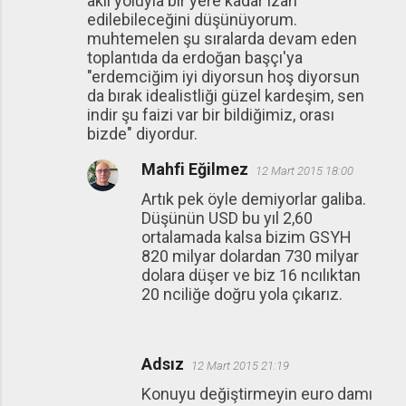
akıl yoluyla bir yere kadar izah
edilebileceğini düşünüyorum.
muhtemelen şu sıralarda devam eden
toplantıda da erdoğan başçı'ya
"erdemciğim iyi diyorsun hoş diyorsun
da bırak idealistliği güzel kardeşim, sen
indir şu faizi var bir bildiğimiz, orası
bizde" diyordur.
Mahfi Eğilmez
12 Mart 2015 18:00
Artık pek öyle demiyorlar galiba.
Düşünün USD bu yıl 2,60
ortalamada kalsa bizim GSYH
820 milyar dolardan 730 milyar
dolara düşer ve biz 16 ncılıktan
20 nciliğe doğru yola çıkarız.
Adsız
12 Mart 2015 21:19
Konuyu değiştirmeyin euro damı