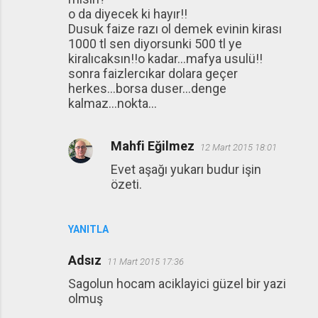
o da diyecek ki hayır!!
Dusuk faize razı ol demek evinin kirası
1000 tl sen diyorsunki 500 tl ye
kiralıcaksın!!o kadar...mafya usulü!!
sonra faizlercıkar dolara geçer
herkes...borsa duser...denge
kalmaz...nokta...
Mahfi Eğilmez
12 Mart 2015 18:01
Evet aşağı yukarı budur işin
özeti.
YANITLA
Adsız
11 Mart 2015 17:36
Sagolun hocam aciklayici güzel bir yazi
olmuş