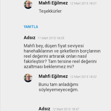
Mahfi Eğilmez
12 Mart 2015 18:01
Teşekkürler
YANITLA
Adsız
11 Mart 2015 18:05
Mahfi bey, düşen fiyat seviyesi
hanehalklarının ve şirketlerin borçlarının
reel değerini artırarak onları nasıl
fakirleştirir? Tam tersine reel değerini
azaltması beklenmez mi?
Mahfi Eğilmez
12 Mart 2015 18:02
Bunu tam anladığımı
söyleyemeyeceğim.
Adsız
12 Mart 2015 18:47