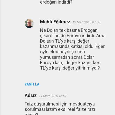
erdoğan indirdi?
Mahfi Eğilmez
13 Mart 2015 07:58
Ne Doları tek başına Erdoğan
çıkardı ne de Euroyu indirdi. Ama
Doların TL'ye karşı değer
kazanmasında katkısı oldu. Eğer
öyle olmasaydı şu son
yumuşamadan sonra Dolar
Euroya karşı değer kazanırken
TL'ye karşı değer yitirir miydi?
YANITLA
Adsız
11 Mart 2015 16:57
Faiz düşürülmesi için mevduatçıya
sorulması lazım eksi reel faize razı
mısın?