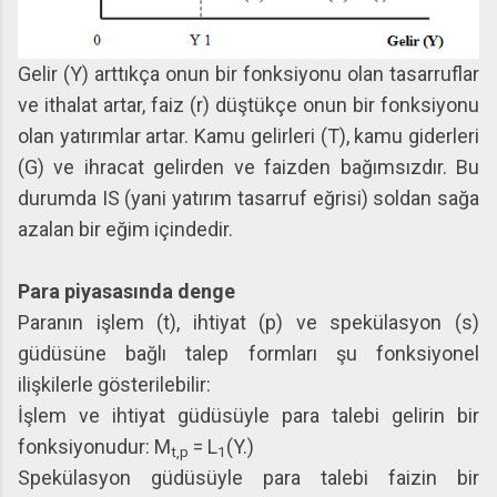
Gelir (Y) arttıkça onun bir fonksiyonu olan tasarruflar
ve ithalat artar, faiz (r) düştükçe onun bir fonksiyonu
olan yatırımlar artar. Kamu gelirleri (T), kamu giderleri
(G) ve ihracat gelirden ve faizden bağımsızdır. Bu
durumda IS (yani yatırım tasarruf eğrisi) soldan sağa
azalan bir eğim içindedir.
Para piyasasında denge
Paranın işlem (t), ihtiyat (p) ve spekülasyon (s)
güdüsüne bağlı talep formları şu fonksiyonel
ilişkilerle gösterilebilir:
İşlem ve ihtiyat güdüsüyle para talebi gelirin bir
fonksiyonudur: M
= L
(Y.)
t,p
1
Spekülasyon güdüsüyle para talebi faizin bir