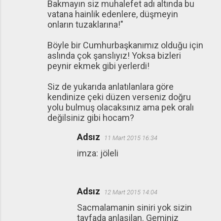
Bakmayın siz muhalefet adı altında bu
vatana hainlik edenlere, düşmeyin
onların tuzaklarına!"
Böyle bir Cumhurbaşkanımız olduğu için
aslında çok şanslıyız! Yoksa bizleri
peynir ekmek gibi yerlerdi!
Siz de yukarıda anlatılanlara göre
kendinize çeki düzen verseniz doğru
yolu bulmuş olacaksınız ama pek oralı
değilsiniz gibi hocam?
Adsız
11 Mart 2015 16:34
imza: jöleli
Adsız
12 Mart 2015 14:04
Sacmalamanin siniri yok sizin
tayfada anlasilan. Geminiz