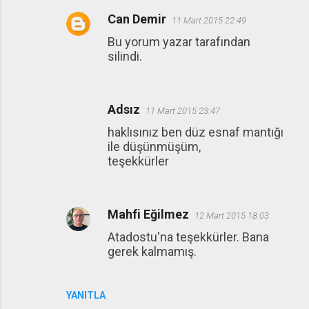
Can Demir
11 Mart 2015 22:49
Bu yorum yazar tarafından
silindi.
Adsız
11 Mart 2015 23:47
haklısınız ben düz esnaf mantığı
ile düşünmüşüm,
teşekkürler
Mahfi Eğilmez
12 Mart 2015 18:03
Atadostu'na teşekkürler. Bana
gerek kalmamış.
YANITLA