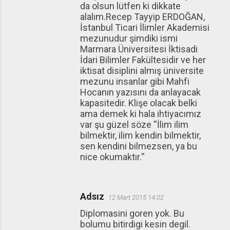
da olsun lütfen ki dikkate
alalım.Recep Tayyip ERDOĞAN,
İstanbul Ticari İlimler Akademisi
mezunudur şimdiki ismi
Marmara Üniversitesi İktisadi
İdari Bilimler Fakültesidir ve her
iktisat disiplini almış üniversite
mezunu insanlar gibi Mahfi
Hocanın yazısını da anlayacak
kapasitedir. Klişe olacak belki
ama demek ki hala ihtiyacımız
var şu güzel söze ''İlim ilim
bilmektir, ilim kendin bilmektir,
sen kendini bilmezsen, ya bu
nice okumaktır.''
Adsız
12 Mart 2015 14:02
Diplomasini goren yok. Bu
bolumu bitirdigi kesin degil.