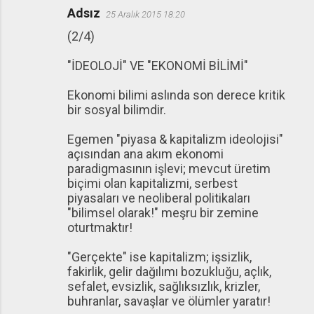
Adsız
25 Aralık 2015 18:20
(2/4)
"İDEOLOJİ" VE "EKONOMİ BİLİMİ"
Ekonomi bilimi aslında son derece kritik
bir sosyal bilimdir.
Egemen "piyasa & kapitalizm ideolojisi"
açısından ana akım ekonomi
paradigmasının işlevi; mevcut üretim
biçimi olan kapitalizmi, serbest
piyasaları ve neoliberal politikaları
"bilimsel olarak!" meşru bir zemine
oturtmaktır!
"Gerçekte" ise kapitalizm; işsizlik,
fakirlik, gelir dağılımı bozukluğu, açlık,
sefalet, evsizlik, sağlıksızlık, krizler,
buhranlar, savaşlar ve ölümler yaratır!