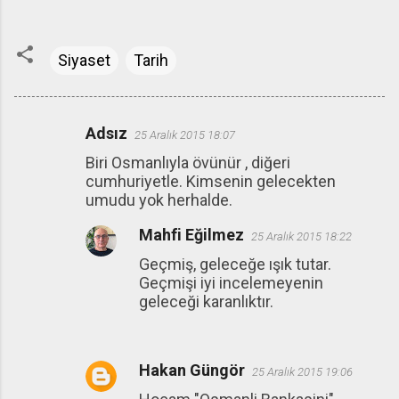
Siyaset
Tarih
Adsız
25 Aralık 2015 18:07
Y
Biri Osmanlıyla övünür , diğeri
o
cumhuriyetle. Kimsenin gelecekten
r
umudu yok herhalde.
u
Mahfi Eğilmez
25 Aralık 2015 18:22
m
Geçmiş, geleceğe ışık tutar.
l
Geçmişi iyi incelemeyenin
a
geleceği karanlıktır.
r
Hakan Güngör
25 Aralık 2015 19:06