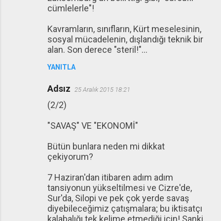
cümlelerle"!
Kavramların, sınıfların, Kürt meselesinin,
sosyal mücadelenin, dışlandığı teknik bir
alan. Son derece "steril!"...
YANITLA
Adsız
25 Aralık 2015 18:21
(2/2)
"SAVAŞ" VE "EKONOMİ"
Bütün bunlara neden mi dikkat
çekiyorum?
7 Haziran'dan itibaren adım adım
tansiyonun yükseltilmesi ve Cizre'de,
Sur'da, Silopi ve pek çok yerde savaş
diyebileceğimiz çatışmalara; bu iktisatçı
kalabalığı tek kelime etmediği için! Sanki