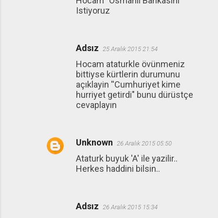
Hocam "Osmanli Bankasini"
Istiyoruz
Adsız
25 Aralık 2015 21:54
Hocam ataturkle övünmeniz
bittiyse kürtlerin durumunu
açıklayin ''Cumhuriyet kime
hurriyet getirdi" bunu dürüstçe
cevaplayın
Unknown
26 Aralık 2015 05:50
Ataturk buyuk 'A' ile yazilir..
Herkes haddini bilsin..
Adsız
26 Aralık 2015 15:34