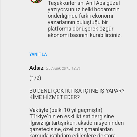
Teşekkürler sn. Anıl Aba güzel
yazıyorsunuz belki hocamızın
önderliğinde farklı ekonomi
yazarlarının buluştuğu bir
platforma dönüşerek özgür
ekonomi basınını kurabilirsiniz.
YANITLA
Adsız
25 Aralık 2015 18:21
(1/2)
BU DENLİ ÇOK İKTİSATÇI NE İŞ YAPAR?
KİME HİZMET EDER?
Vaktiyle (belki 10 yıl geçmiştir)
Türkiye'nin en eski iktisat dergisine
ilgisizliği tartışırken; akademisyeninden
gazetecisine, özel danışmanlardan
kamuda istihdam edilenlere doktora