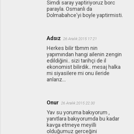
Simdi saray yaptiriyoruz borc
parayla. Osmanli da
Dolmabahce'yi boyle yaptirmisti.
Adsız
26 Aralık 2015 17:21
Herkes bilir tbmm nin
yapımından hangi ailenin zengin
edildiğini.. sizi tarihçi de il
ekonomist bilirdik.. mesaj halka
mi siyasilere mi onu ileride
anlarız...
Onur
26 Aralık 2015 22:30
Yav su yoruma bakıyorum ,
yanıtlara bakıyorumda bu kadar
kavga etmeye meyilli
olduğumuz gerceğini