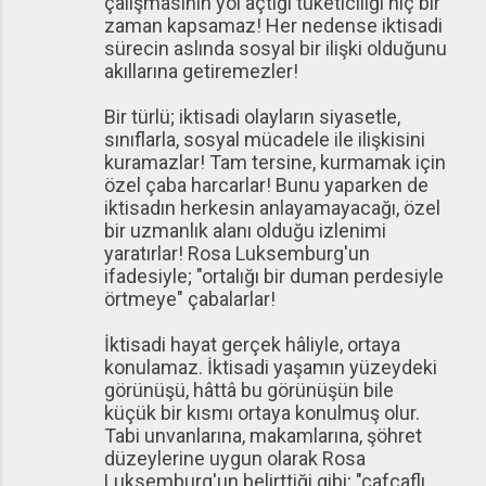
çalışmasının yol açtığı tüketiciliği hiç bir
zaman kapsamaz! Her nedense iktisadi
sürecin aslında sosyal bir ilişki olduğunu
akıllarına getiremezler!
Bir türlü; iktisadi olayların siyasetle,
sınıflarla, sosyal mücadele ile ilişkisini
kuramazlar! Tam tersine, kurmamak için
özel çaba harcarlar! Bunu yaparken de
iktisadın herkesin anlayamayacağı, özel
bir uzmanlık alanı olduğu izlenimi
yaratırlar! Rosa Luksemburg'un
ifadesiyle; "ortalığı bir duman perdesiyle
örtmeye" çabalarlar!
İktisadi hayat gerçek hâliyle, ortaya
konulamaz. İktisadi yaşamın yüzeydeki
görünüşü, hâttâ bu görünüşün bile
küçük bir kısmı ortaya konulmuş olur.
Tabi unvanlarına, makamlarına, şöhret
düzeylerine uygun olarak Rosa
Luksemburg'un belirttiği gibi; "cafcaflı