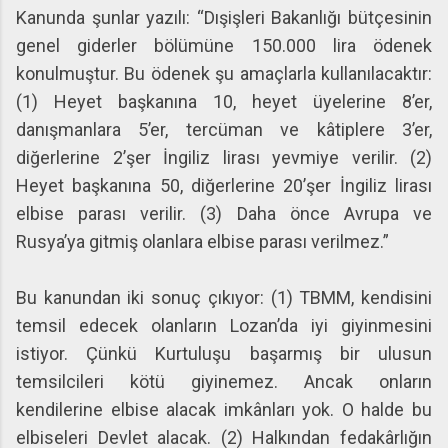
Kanunda şunlar yazılı: “Dışişleri Bakanlığı bütçesinin
genel giderler bölümüne 150.000 lira ödenek
konulmuştur. Bu ödenek şu amaçlarla kullanılacaktır:
(1) Heyet başkanına 10, heyet üyelerine 8’er,
danışmanlara 5’er, tercüman ve kâtiplere 3’er,
diğerlerine 2’şer İngiliz lirası yevmiye verilir. (2)
Heyet başkanına 50, diğerlerine 20’şer İngiliz lirası
elbise parası verilir. (3) Daha önce Avrupa ve
Rusya’ya gitmiş olanlara elbise parası verilmez.”
Bu kanundan iki sonuç çıkıyor: (1) TBMM, kendisini
temsil edecek olanların Lozan’da iyi giyinmesini
istiyor. Çünkü Kurtuluşu başarmış bir ulusun
temsilcileri kötü giyinemez. Ancak onların
kendilerine elbise alacak imkânları yok. O halde bu
elbiseleri Devlet alacak. (2) Halkından fedakârlığın