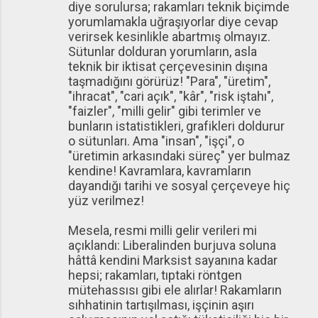
diye sorulursa; rakamları teknik biçimde
yorumlamakla uğraşıyorlar diye cevap
verirsek kesinlikle abartmış olmayız.
Sütunlar dolduran yorumların, asla
teknik bir iktisat çerçevesinin dışına
taşmadığını görürüz! "Para", "üretim",
"ihracat", "cari açık", "kâr", "risk iştahı",
"faizler", "milli gelir" gibi terimler ve
bunların istatistikleri, grafikleri doldurur
o sütunları. Ama "insan", "işçi", o
"üretimin arkasındaki süreç" yer bulmaz
kendine! Kavramlara, kavramların
dayandığı tarihi ve sosyal çerçeveye hiç
yüz verilmez!
Mesela, resmi milli gelir verileri mi
açıklandı: Liberalinden burjuva soluna
hâttâ kendini Marksist sayanına kadar
hepsi; rakamları, tıptaki röntgen
mütehassısı gibi ele alırlar! Rakamların
sıhhatinin tartışılması, işçinin aşırı