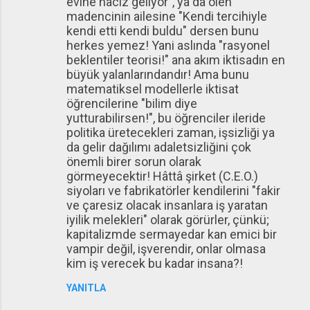
evine haciz geliyor", ya da ölen
madencinin ailesine "Kendi tercihiyle
kendi etti kendi buldu" dersen bunu
herkes yemez! Yani aslında "rasyonel
beklentiler teorisi!" ana akım iktisadın en
büyük yalanlarındandır! Ama bunu
matematiksel modellerle iktisat
öğrencilerine "bilim diye
yutturabilirsen!", bu öğrenciler ileride
politika üretecekleri zaman, işsizliği ya
da gelir dağılımı adaletsizliğini çok
önemli birer sorun olarak
görmeyecektir! Hâttâ şirket (C.E.O.)
siyoları ve fabrikatörler kendilerini "fakir
ve çaresiz olacak insanlara iş yaratan
iyilik melekleri" olarak görürler, çünkü;
kapitalizmde sermayedar kan emici bir
vampir değil, işverendir, onlar olmasa
kim iş verecek bu kadar insana?!
YANITLA