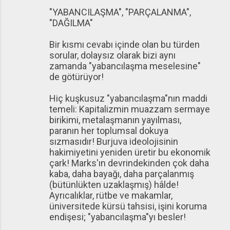
"YABANCILAŞMA", "PARÇALANMA",
"DAĞILMA"
Bir kısmı cevabı içinde olan bu türden
sorular, dolaysız olarak bizi aynı
zamanda "yabancılaşma meselesine"
de götürüyor!
Hiç kuşkusuz "yabancılaşma"nın maddi
temeli: Kapitalizmin muazzam sermaye
birikimi, metalaşmanın yayılması,
paranın her toplumsal dokuya
sızmasıdır! Burjuva ideolojisinin
hakimiyetini yeniden üretir bu ekonomik
çark! Marks'ın devrindekinden çok daha
kaba, daha bayağı, daha parçalanmış
(bütünlükten uzaklaşmış) hâlde!
Ayrıcalıklar, rütbe ve makamlar,
üniversitede kürsü tahsisi, işini koruma
endişesi; "yabancılaşma"yı besler!