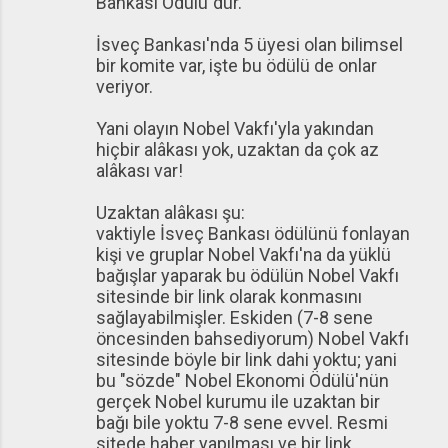
Bankası Ödülü"dür.
İsveç Bankası'nda 5 üyesi olan bilimsel
bir komite var, işte bu ödülü de onlar
veriyor.
Yani olayın Nobel Vakfı'yla yakından
hiçbir alâkası yok, uzaktan da çok az
alâkası var!
Uzaktan alâkası şu:
vaktiyle İsveç Bankası ödülünü fonlayan
kişi ve gruplar Nobel Vakfı'na da yüklü
bağışlar yaparak bu ödülün Nobel Vakfı
sitesinde bir link olarak konmasını
sağlayabilmişler. Eskiden (7-8 sene
öncesinden bahsediyorum) Nobel Vakfı
sitesinde böyle bir link dahi yoktu; yani
bu "sözde" Nobel Ekonomi Ödülü'nün
gerçek Nobel kurumu ile uzaktan bir
bağı bile yoktu 7-8 sene evvel. Resmi
sitede haber yapılması ve bir link