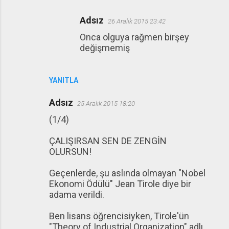
Adsız
26 Aralık 2015 23:42
Onca olguya rağmen birşey
değişmemiş
YANITLA
Adsız
25 Aralık 2015 18:20
(1/4)
ÇALIŞIRSAN SEN DE ZENGİN
OLURSUN!
Geçenlerde, şu aslında olmayan "Nobel
Ekonomi Ödülü" Jean Tirole diye bir
adama verildi.
Ben lisans öğrencisiyken, Tirole'ün
"Theory of Industrial Organization" adlı