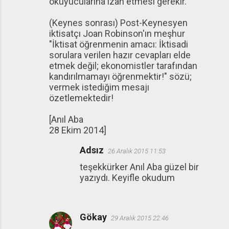
okuyucularına izah etmesi gerekir.
(Keynes sonrası) Post-Keynesyen
iktisatçı Joan Robinson'ın meşhur
"İktisat öğrenmenin amacı: İktisadi
sorulara verilen hazır cevapları elde
etmek değil; ekonomistler tarafından
kandırılmamayı öğrenmektir!" sözü;
vermek istediğim mesajı
özetlemektedir!
[Anıl Aba
28 Ekim 2014]
Adsız
26 Aralık 2015 11:53
teşekkürker Anıl Aba güzel bir
yazıydı. Keyifle okudum
Gökay
29 Aralık 2015 22:46