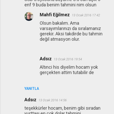
enf 9 buda benim tahmini nim olsun
Mahfi Eğilmez
13 Ocak 2016 17:42
Olsun bakalım. Ama
varsayımlarınızı da sıralamanız
gerekir. Aksi takdirde bu tahmin
değil atmasyon olur.
Adsız
13 Ocak 2016 19:54
Altınci his diyelim hocam yok
gerçekten attim tutabilir de
YANITLA
Adsız
13 Ocak 2016 14:56
teşekkürler hocam, benim gibi sıradan
yurttaşı en çok dolar tahmini