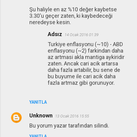
Şu haliyle en az %10 değer kaybetse
3.30'u geçer zaten, ki kaybedeceği
neredeyse kesin.
Adsız
14 Ocak 2016 01:39
Turkiye enflasyonu (~10) - ABD
enflasyonu (~2) farkindan daha
az artmasi akla mantiga aykiridir
zaten. Ancak cari acik artarsa
daha fazla artabilir, bu sene de
bu buyume ile cari acik daha
fazla artmaz gibi gorunuyor.
YANITLA
Unknown
13 Ocak 2016 15:55
Bu yorum yazar tarafından silindi.
YANITLA