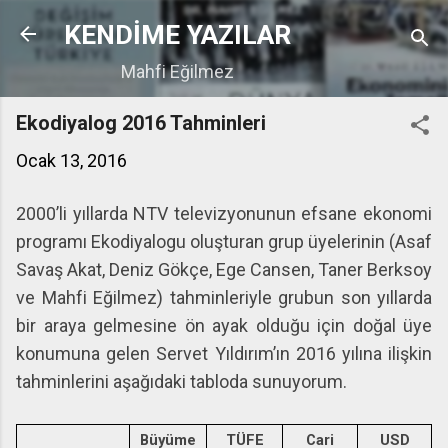
Ana içeriğe atla
KENDİME YAZILAR
Mahfi Eğilmez
Ekodiyalog 2016 Tahminleri
Ocak 13, 2016
2000’li yıllarda NTV televizyonunun efsane ekonomi
programı Ekodiyalogu oluşturan grup üyelerinin (Asaf
Savaş Akat, Deniz Gökçe, Ege Cansen, Taner Berksoy
ve Mahfi Eğilmez) tahminleriyle grubun son yıllarda
bir araya gelmesine ön ayak olduğu için doğal üye
konumuna gelen Servet Yıldırım’ın 2016 yılına ilişkin
tahminlerini aşağıdaki tabloda sunuyorum.
Büyüme
TÜFE
Cari
USD