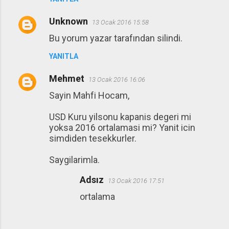
Unknown
13 Ocak 2016 15:58
Bu yorum yazar tarafından silindi.
YANITLA
Mehmet
13 Ocak 2016 16:06
Sayin Mahfi Hocam,
USD Kuru yilsonu kapanis degeri mi
yoksa 2016 ortalamasi mi? Yanit icin
simdiden tesekkurler.
Saygilarimla.
Adsız
13 Ocak 2016 17:51
ortalama