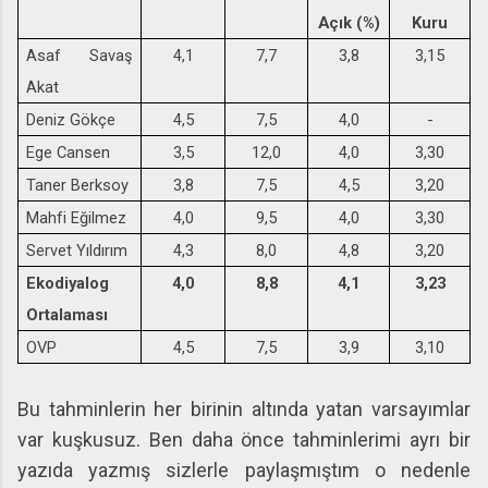
Açık (%)
Kuru
Asaf Savaş
4,1
7,7
3,8
3,15
Akat
Deniz Gökçe
4,5
7,5
4,0
-
Ege Cansen
3,5
12,0
4,0
3,30
Taner Berksoy
3,8
7,5
4,5
3,20
Mahfi Eğilmez
4,0
9,5
4,0
3,30
Servet Yıldırım
4,3
8,0
4,8
3,20
Ekodiyalog
4,0
8,8
4,1
3,23
Ortalaması
OVP
4,5
7,5
3,9
3,10
Bu tahminlerin her birinin altında yatan varsayımlar
var kuşkusuz. Ben daha önce tahminlerimi ayrı bir
yazıda yazmış sizlerle paylaşmıştım o nedenle