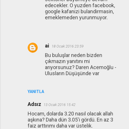
edecekler. O yuzden facebook,
google kafanizi bulandirmasin,
emeklemeden yurunmuyor.
ai
18 Ocak 2016 23:59
Bu buluşlar neden bizden
çıkmazın yanıtını mi
arıyorsunuz? Daren Acemoğlu -
Ulusların Düşüşünde var
YANITLA
Adsız
13 Ocak 2016 15:42
Hocam, dolarda 3.20 nasıl olacak allah
aşkına? Daha dün 3.05'i gördü. En az 3
faiz arttırımı daha var üstelik.