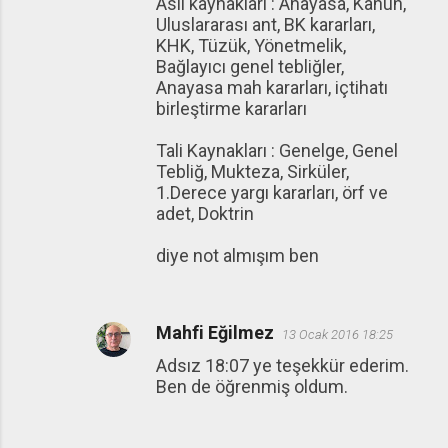
Asli kaynakları : Anayasa, Kanun,
a
Uluslararası ant, BK kararları,
r
KHK, Tüzük, Yönetmelik,
Bağlayıcı genel tebliğler,
Anayasa mah kararları, içtihatı
birleştirme kararları
Tali Kaynakları : Genelge, Genel
Tebliğ, Mukteza, Sirküler,
1.Derece yargı kararları, örf ve
adet, Doktrin
diye not almışım ben
Mahfi Eğilmez
13 Ocak 2016 18:25
Adsız 18:07 ye teşekkür ederim.
Ben de öğrenmiş oldum.