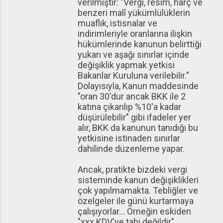
verilmiştir: "Vergi, resim, harç ve
benzeri malî yükümlülüklerin
muaflık, istisnalar ve
indirimleriyle oranlarına ilişkin
hükümlerinde kanunun belirttiği
yukarı ve aşağı sınırlar içinde
değişiklik yapmak yetkisi
Bakanlar Kuruluna verilebilir."
Dolayısıyla, Kanun maddesinde
"oran 30'dur ancak BKK ile 2
katına çıkarılıp %10'a kadar
düşürülebilir" gibi ifadeler yer
alır, BKK da kanunun tanıdığı bu
yetkisine istinaden sınırlar
dahilinde düzenleme yapar.
Ancak, pratikte bizdeki vergi
sisteminde kanun değişiklikleri
çok yapılmamakta. Tebliğler ve
özelgeler ile günü kurtarmaya
çalışıyorlar... Örneğin eskiden
"xxx KDV'ye tabi değildir"