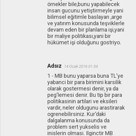
örnekler bile,bunu yapabilecek
insan gucunu yetiştirmeyle yani
bilimsel eğitimle baslayan ,arge
ve yatırım konusunda teşviklerle
devam eden bir planlama işi,yani
bir maliye politikası,yani bir
hükümet işi olduğunu gostriyo.
Adsız
14 Ocak 2016 01:34
1 - MB bunu yaparsa buna TL'ye
yabanci bir para birimini karsilik
olarak gostermesi denir, ya da
peg'lemesi denir. Bu tip bir para
politikasinin artilari ve eksileri
vardir, neler oldugunu arastirarak
ogrenebilirsiniz. Kur'daki
dalgalanma konusunda da
problem sert yukselis ve
inislerin olmasi. Ilginctir MB