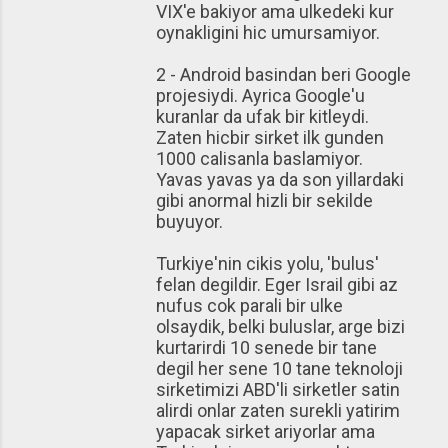
VIX'e bakiyor ama ulkedeki kur
oynakligini hic umursamiyor.
2 - Android basindan beri Google
projesiydi. Ayrica Google'u
kuranlar da ufak bir kitleydi.
Zaten hicbir sirket ilk gunden
1000 calisanla baslamiyor.
Yavas yavas ya da son yillardaki
gibi anormal hizli bir sekilde
buyuyor.
Turkiye'nin cikis yolu, 'bulus'
felan degildir. Eger Israil gibi az
nufus cok parali bir ulke
olsaydik, belki buluslar, arge bizi
kurtarirdi 10 senede bir tane
degil her sene 10 tane teknoloji
sirketimizi ABD'li sirketler satin
alirdi onlar zaten surekli yatirim
yapacak sirket ariyorlar ama