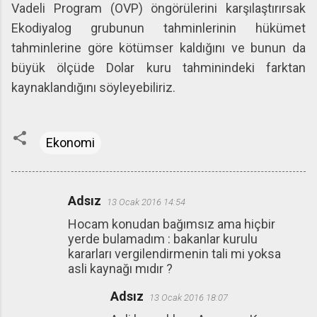
Vadeli Program (OVP) öngörülerini karşılaştırırsak
Ekodiyalog grubunun tahminlerinin hükümet
tahminlerine göre kötümser kaldığını ve bunun da
büyük ölçüde Dolar kuru tahminindeki farktan
kaynaklandığını söyleyebiliriz.
Ekonomi
Adsız
13 Ocak 2016 14:54
Y
Hocam konudan bağımsız ama hiçbir
o
yerde bulamadım : bakanlar kurulu
r
kararları vergilendirmenin tali mi yoksa
u
asli kaynağı mıdır ?
m
Adsız
13 Ocak 2016 18:07
l