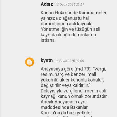
Adsız
13 Ocak 2016 23:21
Kanun Hükmünde Kararnameler
yalnızca olağanüstü hal
durumlarında asli kaynak.
Yönetmeliğin ve tüzüğün asli
kaynak olduğu durumlar da
istisna.
kyntn
14 Ocak 2016 09:06
Anayasaya göre (md 73): "Vergi,
resim, harç ve benzeri malî
yükümlülükler kanunla konulur,
değiştirilir veya kaldırılır."
Dolayısıyla vergilendirmenin asli
kaynağı kanun olmak zorundadır.
Ancak Anayasının aynı
madddesinde Bakanlar
Kurulu'na da bazı yetkiler