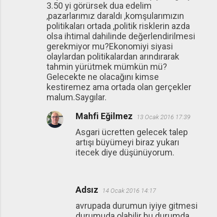
3.50 yi görürsek dua edelim
,pazarlarımız daraldı ,komşularımızın
politikaları ortada ,politik risklerin azda
olsa ihtimal dahilinde değerlendirilmesi
gerekmiyor mu?Ekonomiyi siyasi
olaylardan politikalardan arındırarak
tahmin yürütmek mümkün mü?
Gelecekte ne olacağını kimse
kestiremez ama ortada olan gerçekler
malum.Saygılar.
Mahfi Eğilmez
13 Ocak 2016 17:39
Asgari ücretten gelecek talep
artışı büyümeyi biraz yukarı
itecek diye düşünüyorum.
Adsız
14 Ocak 2016 14:17
avrupada durumun iyiye gitmesi
durumuda olabilir bu durumda