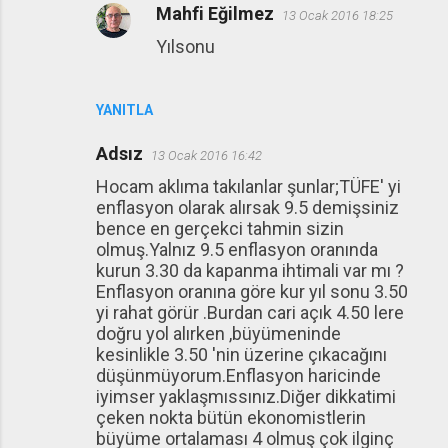
Mahfi Eğilmez
13 Ocak 2016 18:25
Yılsonu
YANITLA
Adsız
13 Ocak 2016 16:42
Hocam aklıma takılanlar şunlar;TÜFE' yi
enflasyon olarak alırsak 9.5 demişsiniz
bence en gerçekci tahmin sizin
olmuş.Yalnız 9.5 enflasyon oranında
kurun 3.30 da kapanma ihtimali var mı ?
Enflasyon oranına göre kur yıl sonu 3.50
yi rahat görür .Burdan cari açık 4.50 lere
doğru yol alırken ,büyümeninde
kesinlikle 3.50 'nin üzerine çıkacağını
düşünmüyorum.Enflasyon haricinde
iyimser yaklaşmıssınız.Diğer dikkatimi
çeken nokta bütün ekonomistlerin
büyüme ortalaması 4 olmuş çok ilginç