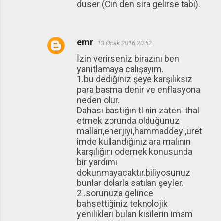
duser (Cin den sira gelirse tabi).
emr
13 Ocak 2016 20:52
İzin verirseniz birazını ben
yanitlamaya calışayım.
1.bu dediğiniz şeye karşılıksız
para basma denir ve enflasyona
neden olur.
Dahası bastığın tl nin zaten ithal
etmek zorunda olduğunuz
malları,enerjiyi,hammaddeyi,uret
imde kullandığınız ara malının
karşılığını odemek konusunda
bir yardımı
dokunmayacaktır.biliyosunuz
bunlar dolarla satılan şeyler.
2 .sorunuza gelince
bahsettiğiniz teknolojik
yenilikleri bulan kisilerin imam