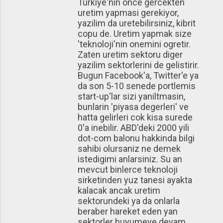
Turkiye'nin once gercekten
uretim yapmasi gerekiyor,
yazilim da uretebilirsiniz, kibrit
copu de. Uretim yapmak size
'teknoloji'nin onemini ogretir.
Zaten uretim sektoru diger
yazilim sektorlerini de gelistirir.
Bugun Facebook'a, Twitter'e ya
da son 5-10 senede portlemis
start-up'lar sizi yaniltmasin,
bunlarin 'piyasa degerleri' ve
hatta gelirleri cok kisa surede
0'a inebilir. ABD'deki 2000 yili
dot-com balonu hakkinda bilgi
sahibi olursaniz ne demek
istedigimi anlarsiniz. Su an
mevcut binlerce teknoloji
sirketinden yuz tanesi ayakta
kalacak ancak uretim
sektorundeki ya da onlarla
beraber hareket eden yan
sektorler buyumeye devam