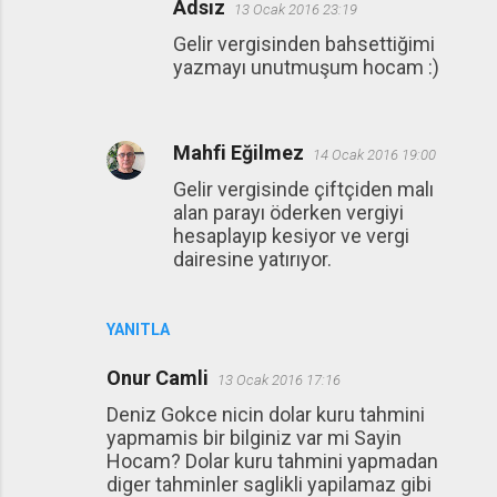
Adsız
13 Ocak 2016 23:19
Gelir vergisinden bahsettiğimi
yazmayı unutmuşum hocam :)
Mahfi Eğilmez
14 Ocak 2016 19:00
Gelir vergisinde çiftçiden malı
alan parayı öderken vergiyi
hesaplayıp kesiyor ve vergi
dairesine yatırıyor.
YANITLA
Onur Camli
13 Ocak 2016 17:16
Deniz Gokce nicin dolar kuru tahmini
yapmamis bir bilginiz var mi Sayin
Hocam? Dolar kuru tahmini yapmadan
diger tahminler saglikli yapilamaz gibi