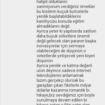
hatipli olduklarını
sanmiyorum.verdiğiniz örnekler
bu kisilerin kuçuk butcelerle
yenilik başlatabildiklerini
kanıtlıyo,bu konuda eğitim
almadiklarını değil.
Ayrica yeter ki yapılsında satılsın
daha buyuk sirketlere önemli
değil.gelecek olan paranın başka
inovasyonlar için sermaye
olabileceğini de düşünün.o
sirketlerde yetişecek yeni kişeri
düşünün.
Ayrıca yenilik ve katma değerli
urün deyince sadece internet
teknolojilerini anlamamak
lazım.gerçekçi olursak bu
garajdan çıkan fikirlerle milyar
dolarlar kazanma romantik bi
hikaye,biz sevdiğimiz için boyle
sunulmaya devam edilen bi
hikaye.zaten o fikri satın alan