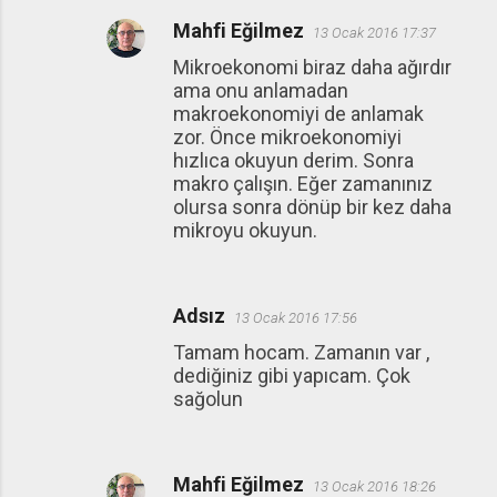
Mahfi Eğilmez
13 Ocak 2016 17:37
Mikroekonomi biraz daha ağırdır
ama onu anlamadan
makroekonomiyi de anlamak
zor. Önce mikroekonomiyi
hızlıca okuyun derim. Sonra
makro çalışın. Eğer zamanınız
olursa sonra dönüp bir kez daha
mikroyu okuyun.
Adsız
13 Ocak 2016 17:56
Tamam hocam. Zamanın var ,
dediğiniz gibi yapıcam. Çok
sağolun
Mahfi Eğilmez
13 Ocak 2016 18:26