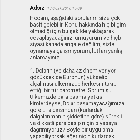
Adsız
13 Ocak 2016 15:09
Hocam, aşağıdaki sorularım size çok
basit gelebilir. Konu hakkında hiç bilgim
olmadığı için bu şekilde yaklaşarak
cevaplayacağınızı umuyorum ve hiçbir
siyasi kanada angaje değilim, sizle
oynamaya çalışmıyorum, lütfen yanlış
anlamayınız.
1. Doların (ve daha az önem veriyor
gözüksek de Euronun) yükselip
alçalması ülkemizde herkesin takip
ettiği bir tür barometre. Sorum şu:
Ülkemizde para basma yetkisi
kimlerdeyse, Dolar basamayacağımıza
göre Lira cinsinden (kurlardaki
dalgalanmanın şiddetine göre) sürekli
ve dikkatli para basıp niçin piyasaya
dağıtmıyoruz? Böyle bir uygulama
yapabiliyorsak eğer niçin kurlardaki