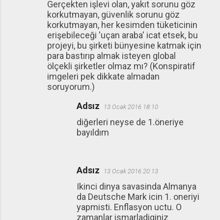
Gerçekten işlevi olan, yakıt sorunu göz
korkutmayan, güvenlik sorunu göz
korkutmayan, her kesimden tüketicinin
erişebileceği 'uçan araba' icat etsek, bu
projeyi, bu şirketi bünyesine katmak için
para bastırıp almak isteyen global
ölçekli şirketler olmaz mı? (Konspiratif
imgeleri pek dikkate almadan
soruyorum.)
Adsız
13 Ocak 2016 18:10
diğerleri neyse de 1.öneriye
bayıldım
Adsız
13 Ocak 2016 20:13
Ikinci dinya savasinda Almanya
da Deutsche Mark icin 1. oneriyi
yapmisti. Enflasyon uctu. O
zamanlar ismarladiginiz