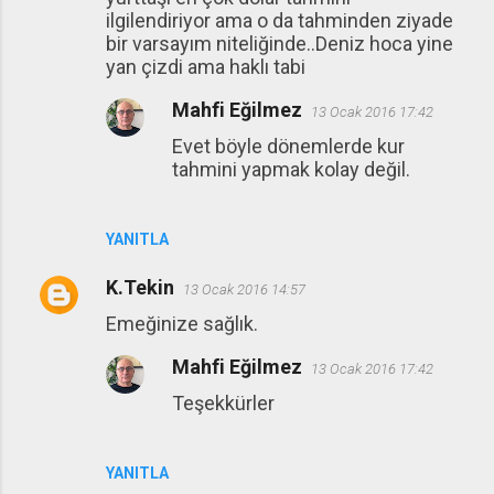
ilgilendiriyor ama o da tahminden ziyade
bir varsayım niteliğinde..Deniz hoca yine
yan çizdi ama haklı tabi
Mahfi Eğilmez
13 Ocak 2016 17:42
Evet böyle dönemlerde kur
tahmini yapmak kolay değil.
YANITLA
K.Tekin
13 Ocak 2016 14:57
Emeğinize sağlık.
Mahfi Eğilmez
13 Ocak 2016 17:42
Teşekkürler
YANITLA