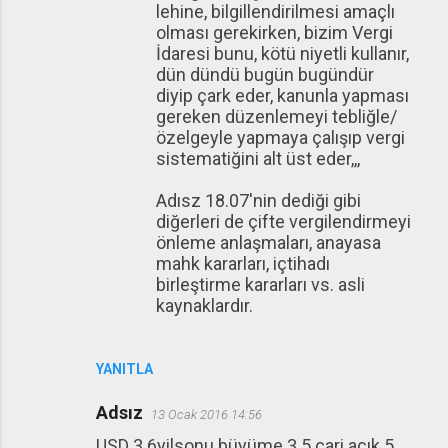
lehine, bilgillendirilmesi amaçlı
olması gerekirken, bizim Vergi
İdaresi bunu, kötü niyetli kullanır,
dün dündü bugün bugündür
diyip çark eder, kanunla yapması
gereken düzenlemeyi tebliğle/
özelgeyle yapmaya çalışıp vergi
sistematiğini alt üst eder,,,
Adısz 18.07'nin dediği gibi
diğerleri de çifte vergilendirmeyi
önleme anlaşmaları, anayasa
mahk kararları, içtihadı
birleştirme kararları vs. asli
kaynaklardır.
YANITLA
Adsız
13 Ocak 2016 14:56
USD 3.6yilsonu büyüme 3.5 cari açık 5