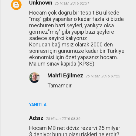
Unknown
25 Nisan 2016 02:31
Hocam çok doğru bir tespit.Bu ülkede
"mış" gibi yapanlar o kadar fazla ki bizde
mecburen bazi şeyleri, yanlışta olsa
görmez"miş" gibi yapıp bazı şeylere
sadece seyirci kalıyoruz
Konudan bağımsız olarak 2000 den
sonrası için günümüze kadar bir Türkiye
ekonomisi için özet yapsanız hocam.
Malum sınav kapıda (KPSS)
Mahfi Eğilmez
25 Nisan 2016 07:23
Tamamdır.
YANITLA
Adsız
25 Nisan 2016 08:36
Hocam MB net döviz rezervi 25 milyar
$.deniyor.bunun olası riskleri nelerdir?