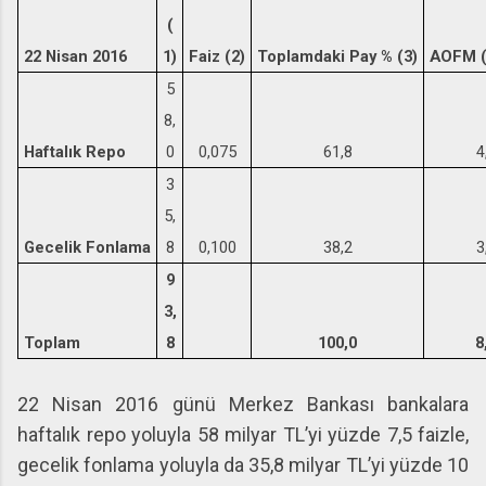
(
22 Nisan 2016
1)
Faiz (2)
Toplamdaki Pay % (3)
AOFM (4
5
8,
Haftalık Repo
0
0,075
61,8
4
3
5,
Gecelik Fonlama
8
0,100
38,2
3
9
3,
Toplam
8
100,0
8
22 Nisan 2016 günü Merkez Bankası bankalara
haftalık repo yoluyla 58 milyar TL’yi yüzde 7,5 faizle,
gecelik fonlama yoluyla da 35,8 milyar TL’yi yüzde 10