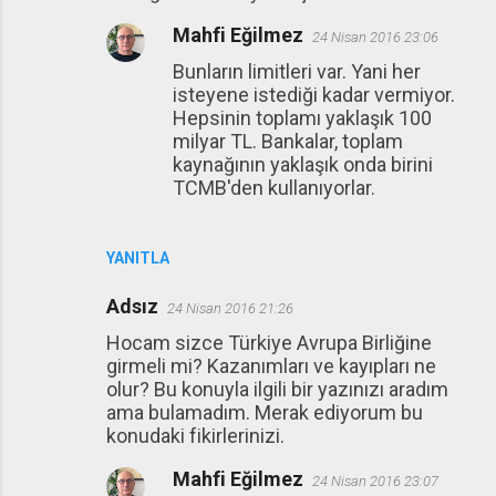
Mahfi Eğilmez
24 Nisan 2016 23:06
Bunların limitleri var. Yani her
isteyene istediği kadar vermiyor.
Hepsinin toplamı yaklaşık 100
milyar TL. Bankalar, toplam
kaynağının yaklaşık onda birini
TCMB'den kullanıyorlar.
YANITLA
Adsız
24 Nisan 2016 21:26
Hocam sizce Türkiye Avrupa Birliğine
girmeli mi? Kazanımları ve kayıpları ne
olur? Bu konuyla ilgili bir yazınızı aradım
ama bulamadım. Merak ediyorum bu
konudaki fikirlerinizi.
Mahfi Eğilmez
24 Nisan 2016 23:07