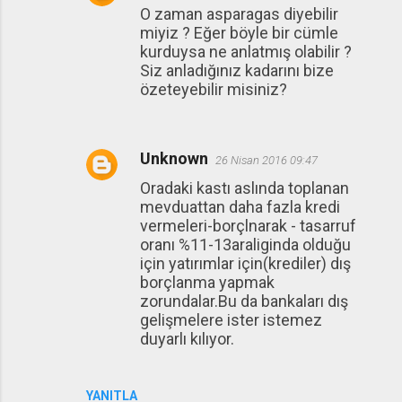
O zaman asparagas diyebilir
miyiz ? Eğer böyle bir cümle
kurduysa ne anlatmış olabilir ?
Siz anladığınız kadarını bize
özeteyebilir misiniz?
Unknown
26 Nisan 2016 09:47
Oradaki kastı aslında toplanan
mevduattan daha fazla kredi
vermeleri-borçlnarak - tasarruf
oranı %11-13araliginda olduğu
için yatırımlar için(krediler) dış
borçlanma yapmak
zorundalar.Bu da bankaları dış
gelişmelere ister istemez
duyarlı kılıyor.
YANITLA