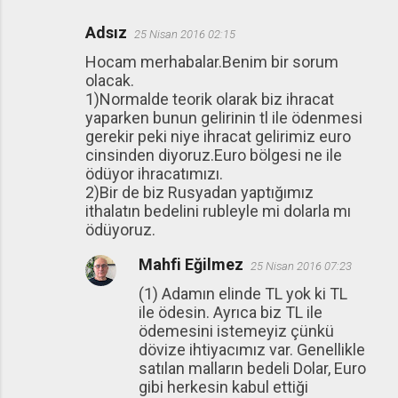
Adsız
25 Nisan 2016 02:15
Hocam merhabalar.Benim bir sorum
olacak.
1)Normalde teorik olarak biz ihracat
yaparken bunun gelirinin tl ile ödenmesi
gerekir peki niye ihracat gelirimiz euro
cinsinden diyoruz.Euro bölgesi ne ile
ödüyor ihracatımızı.
2)Bir de biz Rusyadan yaptığımız
ithalatın bedelini rubleyle mi dolarla mı
ödüyoruz.
Mahfi Eğilmez
25 Nisan 2016 07:23
(1) Adamın elinde TL yok ki TL
ile ödesin. Ayrıca biz TL ile
ödemesini istemeyiz çünkü
dövize ihtiyacımız var. Genellikle
satılan malların bedeli Dolar, Euro
gibi herkesin kabul ettiği