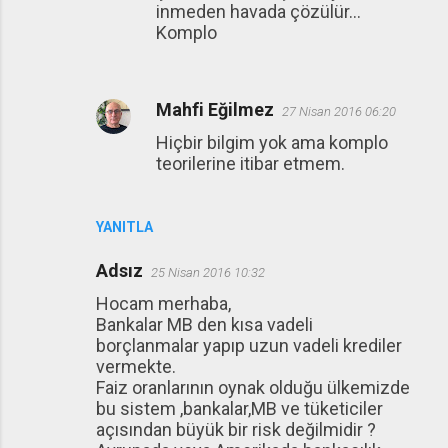
inmeden havada çözülür...
Komplo
Mahfi Eğilmez
27 Nisan 2016 06:20
Hiçbir bilgim yok ama komplo
teorilerine itibar etmem.
YANITLA
Adsız
25 Nisan 2016 10:32
Hocam merhaba,
Bankalar MB den kısa vadeli
borçlanmalar yapıp uzun vadeli krediler
vermekte.
Faiz oranlarının oynak olduğu ülkemizde
bu sistem ,bankalar,MB ve tüketiciler
açısından büyük bir risk değilmidir ?