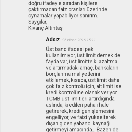
doğru ifadeyle sıradan kişilere
çaktırmadan faiz oranları üzerinde
oynamalar yapabiliyor sanırım.
Saygılar,
Kıvanç Altıntaş.
Adsız
25 Nisan 2016 15:11
Üst band ifadesi pek
kullanılmıyor, üst limit demek de
fayda var, üst limitte ki azaltma
ve artırmadaki amaç, bankaların
borçlanma maliyetlerini
etkilemek, kısaca, üst limit daha
çok faiz kontrolü için, alt limit ise
kredi kontrolüne olanak veriyor.
TCMB üst limitleri artırdığında
aslında, kredileri pahalı hale
getirerek, kredi genişlemesini
engelliyor, ve faizi yükselterek
dışarı giden yabancı kaynağı
getirmeyi amacında... Bazen de