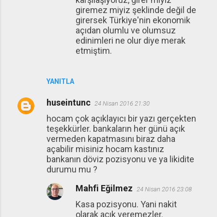
giremez miyiz şeklinde değil de
girersek Türkiye'nin ekonomik
açıdan olumlu ve olumsuz
edinimleri ne olur diye merak
etmiştim.
YANITLA
huseintunc
24 Nisan 2016 21:30
hocam çok açıklayıcı bir yazı gerçekten
teşekkürler. bankaların her günü açık
vermeden kapatmasını biraz daha
açabilir misiniz hocam kastınız
bankanın döviz pozisyonu ve ya likidite
durumu mu ?
Mahfi Eğilmez
24 Nisan 2016 23:08
Kasa pozisyonu. Yani nakit
olarak açık veremezler.