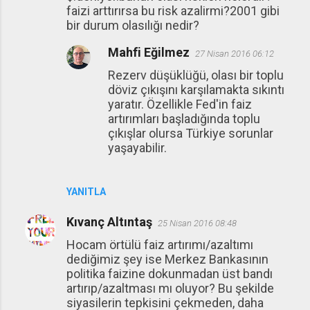
faizi arttırırsa bu risk azalirmi?2001 gibi
bir durum olasılığı nedir?
Mahfi Eğilmez
27 Nisan 2016 06:12
Rezerv düşüklüğü, olası bir toplu
döviz çıkışını karşılamakta sıkıntı
yaratır. Özellikle Fed'in faiz
artırımları başladığında toplu
çıkışlar olursa Türkiye sorunlar
yaşayabilir.
YANITLA
Kıvanç Altıntaş
25 Nisan 2016 08:48
Hocam örtülü faiz artırımı/azaltımı
dediğimiz şey ise Merkez Bankasının
politika faizine dokunmadan üst bandı
artırıp/azaltması mı oluyor? Bu şekilde
siyasilerin tepkisini çekmeden, daha