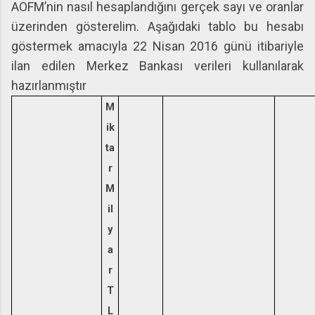
AOFM’nin nasıl hesaplandığını gerçek sayı ve oranlar
üzerinden gösterelim. Aşağıdaki tablo bu hesabı
göstermek amacıyla 22 Nisan 2016 günü itibariyle
ilan edilen Merkez Bankası verileri kullanılarak
hazırlanmıştır
M
ik
ta
r
M
il
y
a
r
T
L