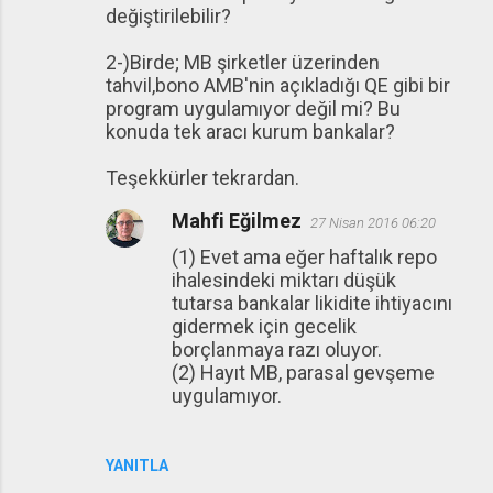
değiştirilebilir?
2-)Birde; MB şirketler üzerinden
tahvil,bono AMB'nin açıkladığı QE gibi bir
program uygulamıyor değil mi? Bu
konuda tek aracı kurum bankalar?
Teşekkürler tekrardan.
Mahfi Eğilmez
27 Nisan 2016 06:20
(1) Evet ama eğer haftalık repo
ihalesindeki miktarı düşük
tutarsa bankalar likidite ihtiyacını
gidermek için gecelik
borçlanmaya razı oluyor.
(2) Hayıt MB, parasal gevşeme
uygulamıyor.
YANITLA