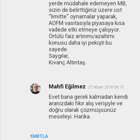
yerde müdahale edemeyen MB,
sizin de belirttiğiniz üzere üst
''limitte'' oynamalar yaparak,
AOFM vasıtasıyla piyasaya kısa
vadede etki etmeye çalışıyor.
Örtülü faiz artırımı/azaltımı
konusu daha iyi pekişti bu
sayede.
Saygılar,
Kıvanç Altıntaş.
Mahfi Eğilmez
27 Nisan 2016 06:13
Evet bana gerek kalmadan kendi
aranızdaki fikir alış verişiyle ve
doğru olarak çözmüşsünüz
meseleyi. Harika.
YANITLA