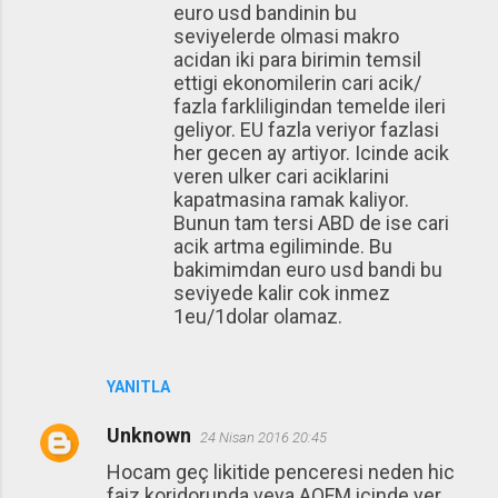
euro usd bandinin bu
seviyelerde olmasi makro
acidan iki para birimin temsil
ettigi ekonomilerin cari acik/
fazla farkliligindan temelde ileri
geliyor. EU fazla veriyor fazlasi
her gecen ay artiyor. Icinde acik
veren ulker cari aciklarini
kapatmasina ramak kaliyor.
Bunun tam tersi ABD de ise cari
acik artma egiliminde. Bu
bakimimdan euro usd bandi bu
seviyede kalir cok inmez
1eu/1dolar olamaz.
YANITLA
Unknown
24 Nisan 2016 20:45
Hocam geç likitide penceresi neden hic
faiz koridorunda veya AOFM icinde yer