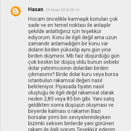
Hasan
25 Nisan 2016 09:14
Hocam öncelikle karmaşık konuları çok
sade ve en temel noktası ile anlaşılır
şekilde anlattığınız için teşekkür
ediyorum. Konu ile ilgili değil ama uzun
zamandır anlamadığım bir konu var
doların birden yükselip aynı gün yine
birden düşmesi. Mb faiz düşürdüğü gün
çok keskin bir düşüş oldu bunun sebebi
dolar yatırımcısının dolardan birden
çıkmasımı? Birde dolar kuru veya borsa
istanbulun rakamsal değeri nasıl
belirleniyor. Piyasada fiyatın nasıl
oluştuğu ile ilgili değil rakamsal olarak
neden 2,85 veya 85 bin gibi. Yani satış
geldikten sonra düşüşün oluşması ve
biryerde kalması o rakamın Bazı
borsalar yirmi bin seviyelerindeyken
bizimki seksen binlerde yani görünen
rakam ile ilgili sorum.Teşekkür ederim