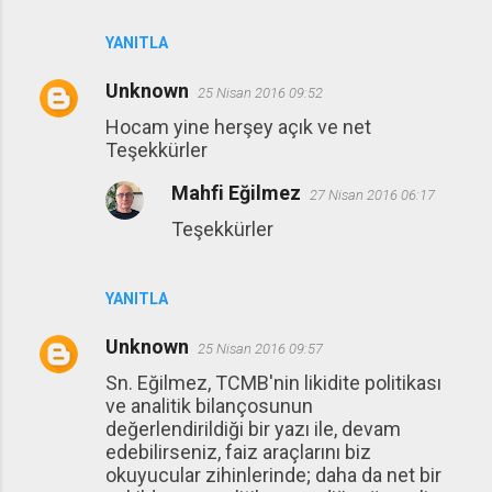
YANITLA
Unknown
25 Nisan 2016 09:52
Hocam yine herşey açık ve net
Teşekkürler
Mahfi Eğilmez
27 Nisan 2016 06:17
Teşekkürler
YANITLA
Unknown
25 Nisan 2016 09:57
Sn. Eğilmez, TCMB'nin likidite politikası
ve analitik bilançosunun
değerlendirildiği bir yazı ile, devam
edebilirseniz, faiz araçlarını biz
okuyucular zihinlerinde; daha da net bir