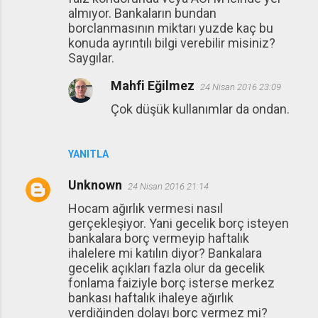
almıyor. Bankaların bundan
borclanmasının miktarı yuzde kaç bu
konuda ayrıntılı bilgi verebilir misiniz?
Saygılar.
Mahfi Eğilmez
24 Nisan 2016 23:09
Çok düşük kullanımlar da ondan.
YANITLA
Unknown
24 Nisan 2016 21:14
Hocam ağırlık vermesi nasıl
gerçekleşiyor. Yani gecelik borç isteyen
bankalara borç vermeyip haftalık
ihalelere mi katılın diyor? Bankalara
gecelik açıkları fazla olur da gecelik
fonlama faiziyle borç isterse merkez
bankası haftalık ihaleye ağırlık
verdiğinden dolayı borç vermez mi?