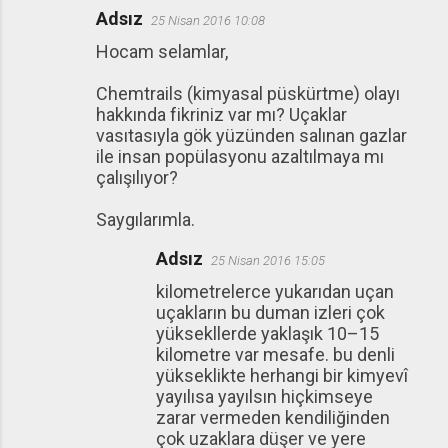
Adsız
25 Nisan 2016 10:08
Hocam selamlar,
Chemtrails (kimyasal püskürtme) olayı
hakkında fikriniz var mı? Uçaklar
vasıtasıyla gök yüzünden salınan gazlar
ile insan popülasyonu azaltılmaya mı
çalışılıyor?
Saygılarımla.
Adsız
25 Nisan 2016 15:05
kilometrelerce yukarıdan uçan
uçakların bu duman izleri çok
yüksekllerde yaklaşık 10–15
kilometre var mesafe. bu denli
yükseklikte herhangi bir kimyevî
yayılısa yayılsın hiçkimseye
zarar vermeden kendiliğinden
çok uzaklara düşer ve yere