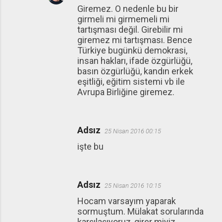
Giremez. O nedenle bu bir
girmeli mi girmemeli mi
tartışması değil. Girebilir mi
giremez mi tartışması. Bence
Türkiye bugünkü demokrasi,
insan hakları, ifade özgürlüğü,
basın özgürlüğü, kandın erkek
eşitliği, eğitim sistemi vb ile
Avrupa Birliğine giremez.
Adsız
25 Nisan 2016 00:15
işte bu
Adsız
25 Nisan 2016 10:15
Hocam varsayım yaparak
sormuştum. Mülakat sorularında
karşılaşıyoruz, girer miyiz