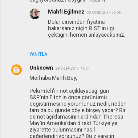
Mahfi Eğilmez
29 Ocak 2017 16:36
Dolar cinsinden fiyatına
bakarsanız niçin BIST'in ilgi
çektiğini hemen anlayacaksınız.
YANITLA
Unknown
29 Ocak 2017 11:14
Merhaba Mahfi Bey,
Peki Fitch'in not açıklayacağı gün
S&P'nin Fitch'in önce görünümü
degistirmesine yorumunuz nedir, neden
tam da bu günde böyle birşey yapar? Bir
de not açıklamasının ardından Theresa
May'in Amerika'dan direkt Türkiye'ye
ziyarette bulunmasını nasıl
değerlendiriyorsunuz? Bu ziyaretin