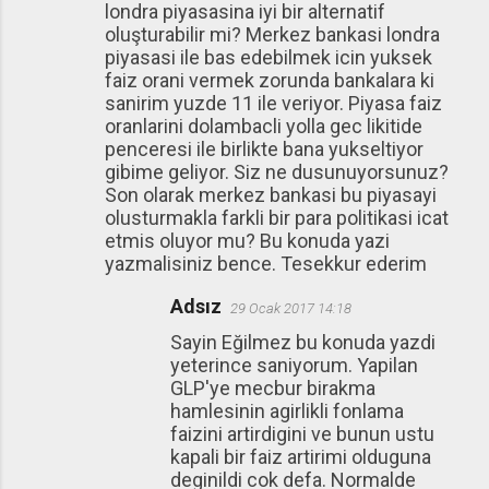
londra piyasasina iyi bir alternatif
oluşturabilir mi? Merkez bankasi londra
piyasasi ile bas edebilmek icin yuksek
faiz orani vermek zorunda bankalara ki
sanirim yuzde 11 ile veriyor. Piyasa faiz
oranlarini dolambacli yolla gec likitide
penceresi ile birlikte bana yukseltiyor
gibime geliyor. Siz ne dusunuyorsunuz?
Son olarak merkez bankasi bu piyasayi
olusturmakla farkli bir para politikasi icat
etmis oluyor mu? Bu konuda yazi
yazmalisiniz bence. Tesekkur ederim
Adsız
29 Ocak 2017 14:18
Sayin Eğilmez bu konuda yazdi
yeterince saniyorum. Yapilan
GLP'ye mecbur birakma
hamlesinin agirlikli fonlama
faizini artirdigini ve bunun ustu
kapali bir faiz artirimi olduguna
deginildi cok defa. Normalde