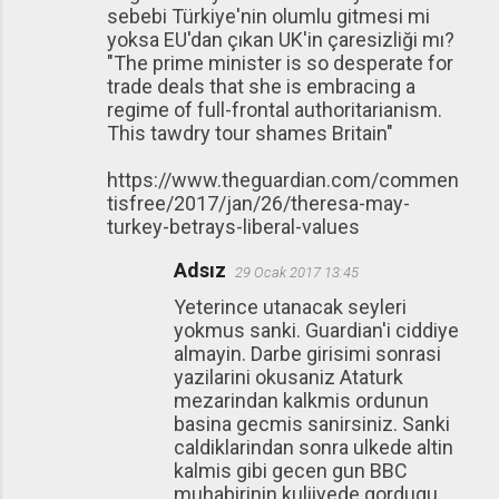
sebebi Türkiye'nin olumlu gitmesi mi
yoksa EU'dan çıkan UK'in çaresizliği mı?
"The prime minister is so desperate for
trade deals that she is embracing a
regime of full-frontal authoritarianism.
This tawdry tour shames Britain"
https://www.theguardian.com/commen
tisfree/2017/jan/26/theresa-may-
turkey-betrays-liberal-values
Adsız
29 Ocak 2017 13:45
Yeterince utanacak seyleri
yokmus sanki. Guardian'i ciddiye
almayin. Darbe girisimi sonrasi
yazilarini okusaniz Ataturk
mezarindan kalkmis ordunun
basina gecmis sanirsiniz. Sanki
caldiklarindan sonra ulkede altin
kalmis gibi gecen gun BBC
muhabirinin kuliiyede gordugu