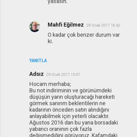
yasasin.
Mahfi Eğilmez
29 Ocak 2017 16:42
O kadar çok benzer durum var
ki.
YANITLA
Adsız
29 Ocak 2017 13:07
Hocam merhaba;
Bu not indiriminin ve görünümdeki
düşüşün yarın oluşturacağı hareketi
görmek sanırım beklentilerin ne
kadarının önceden satın alındığını
anlayabilmek için yeterli olacaktır.
Ağustos 2016 dan bu yana borsadaki
yabancı oranının çok fazla
değişmediğini görüyoruz. Kafamdaki