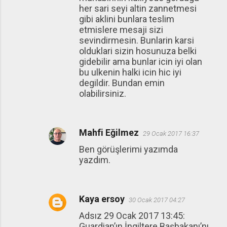
her sari seyi altin zannetmesi
gibi aklini bunlara teslim
etmislere mesaji sizi
sevindirmesin. Bunlarin karsi
olduklari sizin hosunuza belki
gidebilir ama bunlar icin iyi olan
bu ulkenin halki icin hic iyi
degildir. Bundan emin
olabilirsiniz.
Mahfi Eğilmez
29 Ocak 2017 16:37
Ben görüşlerimi yazımda
yazdım.
Kaya ersoy
30 Ocak 2017 04:27
Adsız 29 Ocak 2017 13:45:
Guardian’ın İngiltere Başbakanı’nı