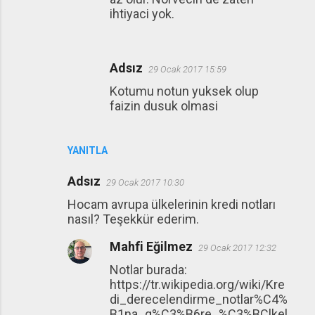
ihtiyaci yok.
Adsız
29 Ocak 2017 15:59
Kotumu notun yuksek olup
faizin dusuk olmasi
YANITLA
Adsız
29 Ocak 2017 10:30
Hocam avrupa ülkelerinin kredi notları
nasıl? Teşekkür ederim.
Mahfi Eğilmez
29 Ocak 2017 12:32
Notlar burada:
https://tr.wikipedia.org/wiki/Kre
di_derecelendirme_notlar%C4%
B1na_g%C3%B6re_%C3%BClkel