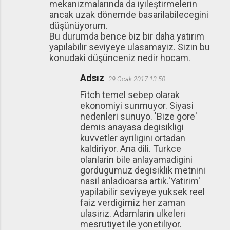
mekanizmalarında da iyileştirmelerin
ancak uzak dönemde basarilabilecegini
düşünüyorum.
Bu durumda bence biz bir daha yatırım
yapılabilir seviyeye ulasamayiz. Sizin bu
konudaki düşünceniz nedir hocam.
Adsız
29 Ocak 2017 13:50
Fitch temel sebep olarak
ekonomiyi sunmuyor. Siyasi
nedenleri sunuyo. 'Bize gore'
demis anayasa degisikligi
kuvvetler ayriligini ortadan
kaldiriyor. Ana dili. Turkce
olanlarin bile anlayamadigini
gordugumuz degisiklik metnini
nasil anladioarsa artik.'Yatirim'
yapilabilir seviyeye yuksek reel
faiz verdigimiz her zaman
ulasiriz. Adamlarin ulkeleri
mesrutiyet ile yonetiliyor.