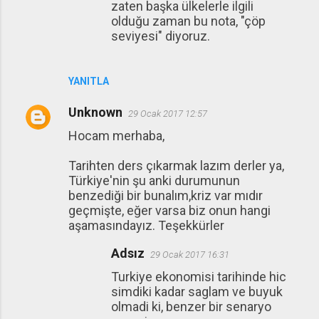
zaten başka ülkelerle ilgili
olduğu zaman bu nota, "çöp
seviyesi" diyoruz.
YANITLA
Unknown
29 Ocak 2017 12:57
Hocam merhaba,
Tarihten ders çıkarmak lazım derler ya,
Türkiye'nin şu anki durumunun
benzediği bir bunalım,kriz var mıdır
geçmişte, eğer varsa biz onun hangi
aşamasındayız. Teşekkürler
Adsız
29 Ocak 2017 16:31
Turkiye ekonomisi tarihinde hic
simdiki kadar saglam ve buyuk
olmadi ki, benzer bir senaryo