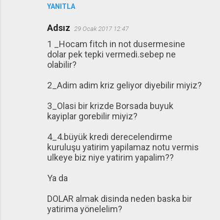
YANITLA
Adsız
29 Ocak 2017 12:47
1 _Hocam fitch in not dusermesine
dolar pek tepki vermedi.sebep ne
olabilir?
2_Adim adim kriz geliyor diyebilir miyiz?
3_Olasi bir krizde Borsada buyuk
kayiplar gorebilir miyiz?
4_4.büyük kredi derecelendirme
kuruluşu yatirim yapilamaz notu vermis
ulkeye biz niye yatirim yapalim??
Ya da
DOLAR almak disinda neden baska bir
yatirima yönelelim?