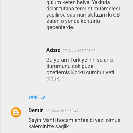
gulum keten helva. Yakinda
dolar tutana terorist muamelesi
yapilirsa sasmamak lazim ki CB
zaten o yonde konustu
gecenlerde.
Adsız
29 Ocak 2017 23:02
Bu yorum Turkiye'nin su anki
durumunu cok guzel
ozetlemis.Korku cumhuriyeti
olduk.
YANITLA
Demir
29 Ocak 2017 12:41
Sayin Mahfi hocam enfes bi yazi olmus
kaleminize saglik