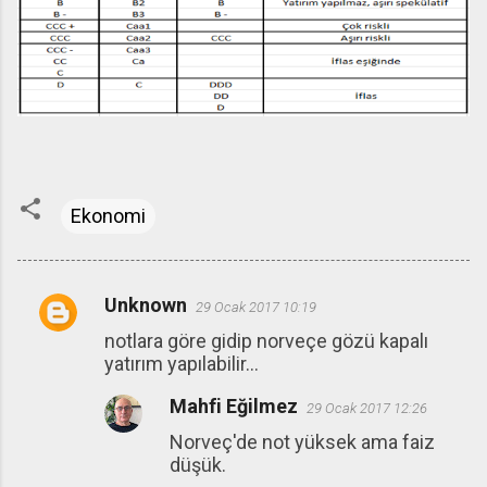
Ekonomi
Unknown
29 Ocak 2017 10:19
Y
notlara göre gidip norveçe gözü kapalı
o
yatırım yapılabilir...
r
Mahfi Eğilmez
u
29 Ocak 2017 12:26
m
Norveç'de not yüksek ama faiz
düşük.
l