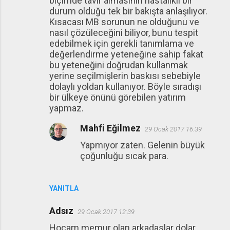
biçimde tavır almasının hastalıklı bir
durum olduğu tek bir bakışta anlaşılıyor.
Kısacası MB sorunun ne olduğunu ve
nasıl çözüleceğini biliyor, bunu tespit
edebilmek için gerekli tanımlama ve
değerlendirme yeteneğine sahip fakat
bu yeteneğini doğrudan kullanmak
yerine seçilmişlerin baskısı sebebiyle
dolaylı yoldan kullanıyor. Böyle sıradışı
bir ülkeye önünü görebilen yatırım
yapmaz.
Mahfi Eğilmez
29 Ocak 2017 16:39
Yapmıyor zaten. Gelenin büyük
çoğunluğu sıcak para.
YANITLA
Adsız
29 Ocak 2017 12:39
Hocam memur olan arkadaslar dolar