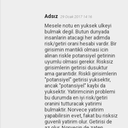
a
r
Adsız
29 Ocak 2017 14:16
Mesele notu en yuksek ulkeyi
bulmak degil. Butun dunyada
insanlarin atacagi her adimda
risk/getiri orani hesabi vardir. Bir
girisimin mantikli olmasi icin
alinan riskle potansiyel getirinin
uyumlu olmasi gerekir. Risksiz
girisimlerin getirisi dusuktur
ama garantidir. Riskli girisimlerin
"potansiyel" getirisi yuksektir,
ancak "potansiyel" kaybi da
yuksektir. Yatirimcinin problemi
bu durumda en iyi risk/getiri
oranini tutturacak yatirimi
bulmaktir. Norvece yatirim
yapabilirsin evet, fakat bu risksiz
guvenli yatirim olur. Getirisi de
az olur. Norvecin de zaten