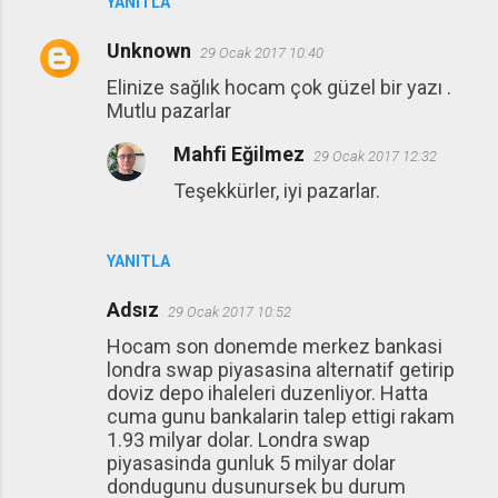
YANITLA
Unknown
29 Ocak 2017 10:40
Elinize sağlık hocam çok güzel bir yazı .
Mutlu pazarlar
Mahfi Eğilmez
29 Ocak 2017 12:32
Teşekkürler, iyi pazarlar.
YANITLA
Adsız
29 Ocak 2017 10:52
Hocam son donemde merkez bankasi
londra swap piyasasina alternatif getirip
doviz depo ihaleleri duzenliyor. Hatta
cuma gunu bankalarin talep ettigi rakam
1.93 milyar dolar. Londra swap
piyasasinda gunluk 5 milyar dolar
dondugunu dusunursek bu durum