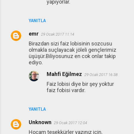
yapıyorlar.
YANITLA
emr
29 Ocak 2017 11:14
Birazdan sizi faiz lobisinin sozcusu
olmakla suçlayacak jöleli gençlerimiz
üşüşür.Biliyosunuz en cok onlar takip
ediyo.
Mahfi Eğilmez
29 Ocak 2017 16:38
Faiz lobisi diye bir şey yoktur
faiz fobisi vardır.
YANITLA
Unknown
29 Ocak 2017 12:04
Hocam teşekkürler yazınız için.