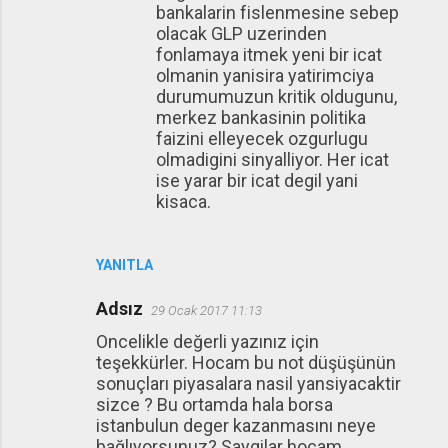
bankalarin fislenmesine sebep
olacak GLP uzerinden
fonlamaya itmek yeni bir icat
olmanin yanisira yatirimciya
durumumuzun kritik oldugunu,
merkez bankasinin politika
faizini elleyecek ozgurlugu
olmadigini sinyalliyor. Her icat
ise yarar bir icat degil yani
kisaca.
YANITLA
Adsız
29 Ocak 2017 11:13
Oncelikle değerli yazınız için
teşekkürler. Hocam bu not düşüşünün
sonuçları piyasalara nasil yansiyacaktir
sizce ? Bu ortamda hala borsa
istanbulun deger kazanmasını neye
bağlıyorsunuz? Saygilar hocam.