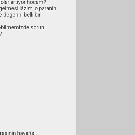
dolar artiyor hocam?
 gelmesi lâzim, o paranin
 degerini belli bir
edebilmemizde sorun
?
asinin havarisi,