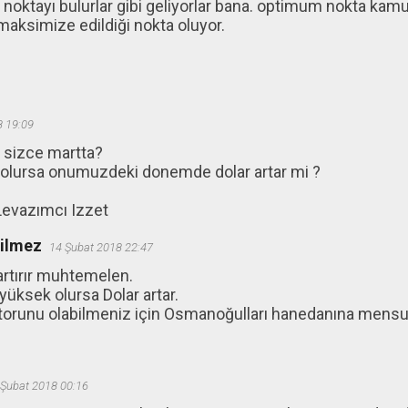
oktayı bulurlar gibi geliyorlar bana. optimum nokta kam
maksimize edildiği nokta oluyor.
8 19:09
mi sizce martta?
 olursa onumuzdeki donemde dolar artar mi ?
Levazımcı Izzet
ğilmez
14 Şubat 2018 22:47
artırır muhtemelen.
 yüksek olursa Dolar artar.
torunu olabilmeniz için Osmanoğulları hanedanına mensup
 Şubat 2018 00:16