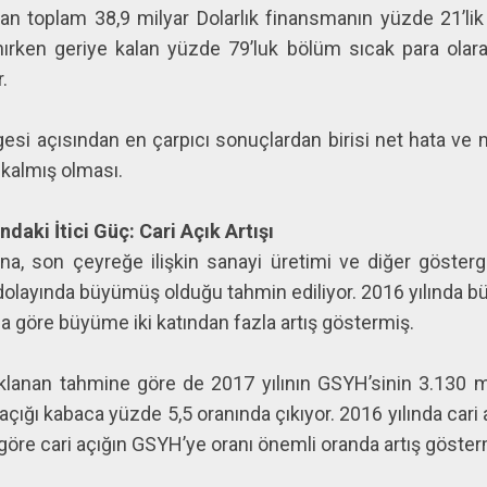
anan toplam 38,9 milyar Dolarlık finansmanın yüzde 21’l
ırken geriye kalan yüzde 79’luk bölüm sıcak para olara
r.
esi açısından en çarpıcı sonuçlardan birisi net hata v
kalmış olması.
aki İtici Güç: Cari Açık Artışı
na, son çeyreğe ilişkin sanayi üretimi ve diğer göster
3 dolayında büyümüş olduğu tahmin ediliyor. 2016 yılında
ıla göre büyüme iki katından fazla artış göstermiş.
klanan tahmine göre de 2017 yılının GSYH’sinin 3.130 mi
 açığı kabaca yüzde 5,5 oranında çıkıyor. 2016 yılında cari 
a göre cari açığın GSYH’ye oranı önemli oranda artış göster