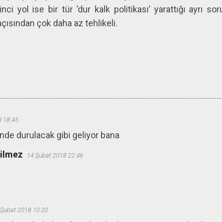
ci yol ise bir tür ‘dur kalk politikası’ yarattığı ayrı so
çısından çok daha az tehlikeli.
8 18:45
nde durulacak gibi geliyor bana
ğilmez
14 Şubat 2018 22:46
 Şubat 2018 10:20