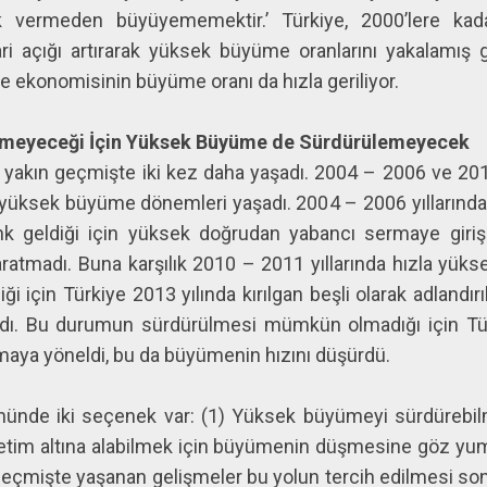
ık vermeden büyüyememektir.’ Türkiye, 2000’lere kadar
ri açığı artırarak yüksek büyüme oranlarını yakalamış gö
e ekonomisinin büyüme oranı da hızla geriliyor.
lemeyeceği İçin Yüksek Büyüme de Sürdürülemeyecek
yakın geçmişte iki kez daha yaşadı. 2004 – 2006 ve 201
 yüksek büyüme dönemleri yaşadı. 2004 – 2006 yıllarındak
k geldiği için yüksek doğrudan yabancı sermaye girişiy
tmadı. Buna karşılık 2010 – 2011 yıllarında hızla yüks
ği için Türkiye 2013 yılında kırılgan beşli olarak adlandırı
ı. Bu durumun sürdürülmesi mümkün olmadığı için Türkiy
lmaya yöneldi, bu da büyümenin hızını düşürdü.
 önünde iki seçenek var: (1) Yüksek büyümeyi sürdürebil
enetim altına alabilmek için büyümenin düşmesine göz yum
. Geçmişte yaşanan gelişmeler bu yolun tercih edilmesi sonu