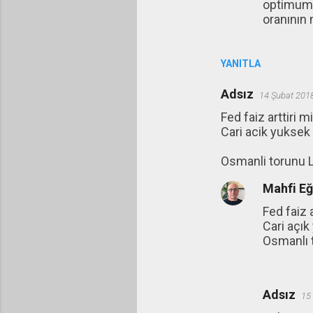
optimum n
oranının 
YANITLA
Adsız
14 Şubat 201
Fed faiz arttiri 
Cari acik yuksek
Osmanli torunu 
Mahfi E
Fed faiz 
Cari açık
Osmanlı 
Adsız
15