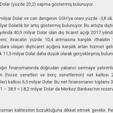
 Dolar (yüzde 20,2) sapma göstermiş bulunuyor.
 milyar Dolar ve cari dengenin GSH’ya oranı yüzde -3,8 idi
lyar Dolarlık bir artış göstermiş bulunuyor. Bu artışta dış
ılında 40,9 milyar Dolar olan dış ticaret açığı 2017 yılın
eni; ihracatın yüzde 10,4 artmasına karşılık ithalatın
ara ulaşan dışticaret açığına karşılık artan hizmet gelirl
ık 11,5 milyar Dolar daha düşük olarak gerçekleşmiş bulun
açığın finansmanında doğrudan yabancı sermaye yatırımlar
nın (hisse senetleri ve borç senetlerinin) net katkısı
ler) katkısı 6,5 milyar Dolar. Bu net finansmanın toplamı 3
,1 – 38,9 = ) 8,2 milyar Dolar da Merkez Bankası’nın rezerv
sman kalitesinin bozukluğuna dikkat etmek gerekir. Rez