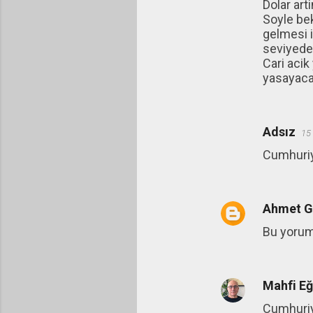
Dolar art
Soyle bek
gelmesi i
seviyede 
Cari aci
yasayaca
Adsız
15
Cumhuriye
Ahmet G
Bu yorum 
Mahfi E
Cumhuriye