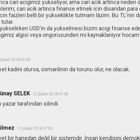
inca cari acigimiz yukseliyor, ama cari acik artinca neden 
lerim; cari acik artinca finanse etmek icin disaridan para
cin faizleri belli bir yukseklikte tutmam lâzim. Bu TL'nin de
tutar.
k yukselirken USD'in da yukselmesi bizim acigi finanse 
gimiz algisi veya ongorusunden mi kaynaklaniyor hocam
 Şubat 2018 00:30
t kadini olursa, osmanlinin da torunu olur, ne olacak.
ünay SELEK
15 Şubat 2018 01:08
yazar tarafından silindi.
ğilmez
15 Şubat 2018 07:00
t bir hanedan değil bir sistemdir. İnsan kendisini demokr