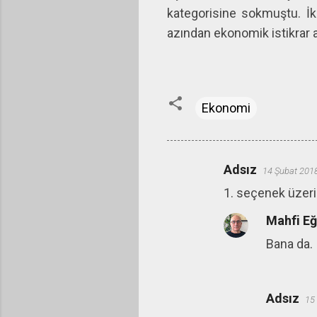
kategorisine sokmuştu. İkin
azından ekonomik istikrar a
Ekonomi
Adsız
14 Şubat 201
Y
1. seçenek üzeri
o
r
Mahfi E
u
Bana da.
m
l
a
Adsız
15
r