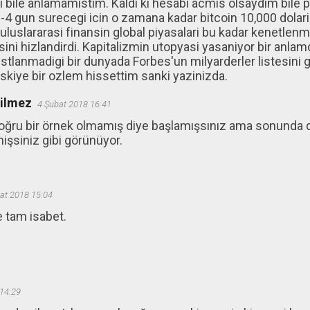
i bile anlamamistim. Kaldi ki hesabi acmis olsaydim bile 
3-4 gun surecegi icin o zamana kadar bitcoin 10,000 dolar
 uluslararasi finansin global piyasalari bu kadar kenetlenmes
ini hizlandirdi. Kapitalizmin utopyasi yasaniyor bir anlamda,
istlanmadigi bir dunyada Forbes'un milyarderler listesini 
Eskiye bir ozlem hissettim sanki yazinizda.
ğilmez
4 Şubat 2018 16:41
doğru bir örnek olmamış diye başlamışsınız ama sonunda 
işsiniz gibi görünüyor.
at 2018 15:04
e tam isabet.
14:29