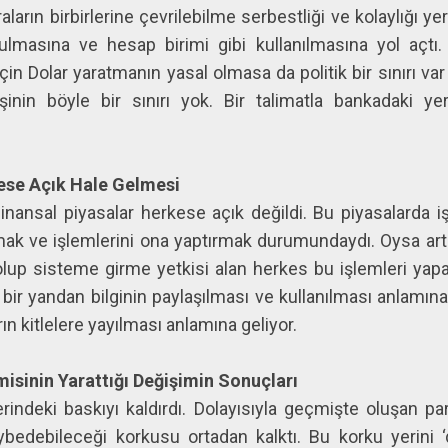
aların birbirlerine çevrilebilme serbestliği ve kolaylığı yer
tulmasına ve hesap birimi gibi kullanılmasına yol açt
çin Dolar yaratmanın yasal olmasa da politik bir sınırı v
inin böyle bir sınırı yok. Bir talimatla bankadaki ye
kese Açık Hale Gelmesi
 finansal piyasalar herkese açık değildi. Bu piyasalarda 
mak ve işlemlerini ona yaptırmak durumundaydı. Oysa art
lup sisteme girme yetkisi alan herkes bu işlemleri yapabi
bir yandan bilginin paylaşılması ve kullanılması anlamın
ın kitlelere yayılması anlamına geliyor.
misinin Yarattığı Değişimin Sonuçları
erindeki baskıyı kaldırdı. Dolayısıyla geçmişte oluşan p
bedebileceği korkusu ortadan kalktı. Bu korku yerini ‘