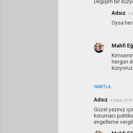
Değişim bir ilüz
Adsız
4 
Oysa herg
Mahfi E
Kimsenin 
hergün de
kızıyoruz
YANITLA
Adsız
4 Şubat 2018 
Güzel yazınız iç
korumacı politik
engelleme vergil