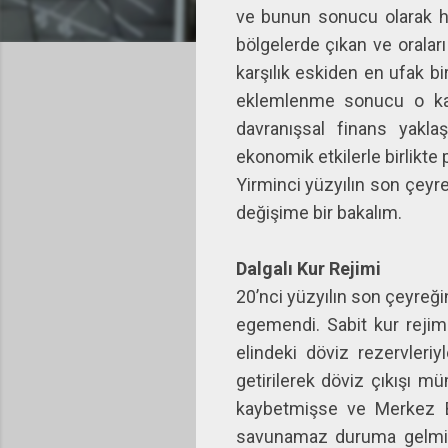
ve bunun sonucu olarak ha
bölgelerde çıkan ve oralar
karşılık eskiden en ufak bi
eklemlenme sonucu o kad
davranışsal finans yaklaş
ekonomik etkilerle birlikte
Yirminci yüzyılın son çeyre
değişime bir bakalım.
Dalgalı Kur Rejimi
20’nci yüzyılın son çeyreğin
egemendi. Sabit kur rejimi
elindeki döviz rezervleri
getirilerek döviz çıkışı m
kaybetmişse ve Merkez Ban
savunamaz duruma gelmişs