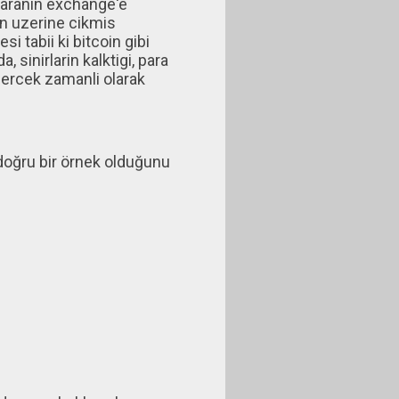
paranin exchange'e
in uzerine cikmis
i tabii ki bitcoin gibi
 sinirlarin kalktigi, para
gercek zamanli olarak
doğru bir örnek olduğunu