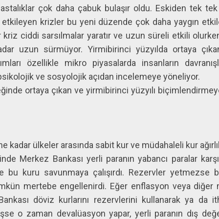
stalıklar çok daha çabuk bulaşır oldu. Eskiden tek tek 
ı etkileyen krizler bu yeni düzende çok daha yaygın etki
r kriz ciddi sarsılmalar yaratır ve uzun süreli etkili olurk
ar uzun sürmüyor. Yirmibirinci yüzyılda ortaya çıka
ımları özellikle mikro piyasalarda insanların davranışl
 psikolojik ve sosyolojik açıdan incelemeye yöneliyor.
ğinde ortaya çıkan ve yirmibirinci yüzyılı biçimlendirme
e kadar ülkeler arasında sabit kur ve müdahaleli kur ağırlı
nde Merkez Bankası yerli paranın yabancı paralar karşısı
yle bu kuru savunmaya çalışırdı. Rezervler yetmezse bu
ümkün mertebe engellenirdi. Eğer enflasyon veya diğer 
kası döviz kurlarını rezervlerini kullanarak ya da itha
e o zaman devalüasyon yapar, yerli paranın dış değeri