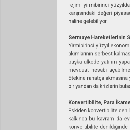
rejimi yirmibirinci yüzyıl
karşısındaki değeri piyasa
haline gelebiliyor.
Sermaye Hareketlerinin S
Yirmibirinci yüzyıl ekonomi
akımlarının serbest kalması
başka ülkede yatırım yapab
mevduat hesabı açabilmesi
ötekine rahatça akmasına yo
bir yandan da krizlerin bulaşı
Konvertibilite, Para İkam
Eskiden konvertibilite denil
kalkınca bu kavram da evr
konvertibilite denildiğind