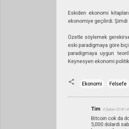
Eskiden ekonomi kitapları
ekonomiye geçilirdi. Şimdi
Özetle söylemek gerekirs
eski paradigmaya göre biçi
paradigmaya uygun teoril
Keynesyen ekonomi politikas
Ekonomi
Felsefe
Tim
4 Şubat 2018 14
Y
Bitcoin cok da d
o
5,000 dolardi sab
r