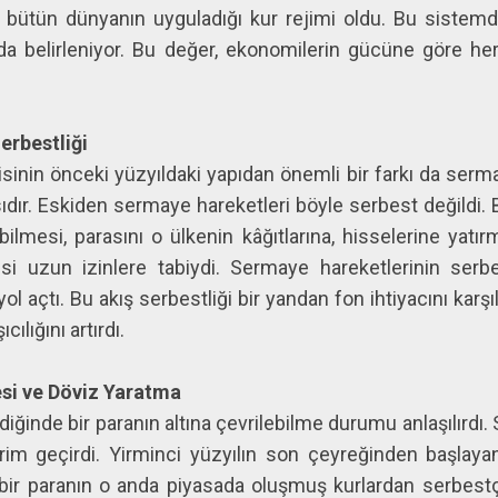
da bütün dünyanın uyguladığı kur rejimi oldu. Bu sistemd
da belirleniyor. Bu değer, ekonomilerin gücüne göre he
erbestliği
sinin önceki yüzyıldaki yapıdan önemli bir farkı da serm
dır. Eskiden sermaye hareketleri böyle serbest değildi. Bi
ilmesi, parasını o ülkenin kâğıtlarına, hisselerine yatı
 uzun izinlere tabiydi. Sermaye hareketlerinin serbes
l açtı. Bu akış serbestliği bir yandan fon ihtiyacını karş
cılığını artırdı.
esi ve Döviz Yaratma
diğinde bir paranın altına çevrilebilme durumu anlaşılırdı. So
im geçirdi. Yirminci yüzyılın son çeyreğinden başlaya
e bir paranın o anda piyasada oluşmuş kurlardan serbestç