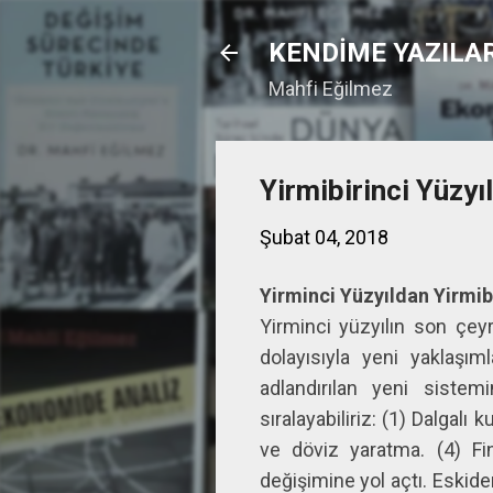
KENDİME YAZILA
Mahfi Eğilmez
Yirmibirinci Yüzyı
Şubat 04, 2018
Yirminci Yüzyıldan Yirmib
Yirminci yüzyılın son çey
dolayısıyla yeni yaklaşım
adlandırılan yeni sistem
sıralayabiliriz: (1) Dalgalı
ve döviz yaratma. (4) Fi
değişimine yol açtı. Eskide