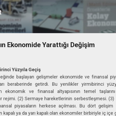
Ana içeriğe atla
R
lın Ekonomide Yarattığı Değişim
irinci Yüzyıla Geçiş
reğinde başlayan gelişmeler ekonomide ve finansal piya
ları beraberinde getirdi. Bu yenilikler yirmibirinci yü
in ekonomik ve finansal altyapısının temel taşlarını
 kur rejimi. (2) Sermaye hareketlerinin serbestleşmesi. (3)
nansal piyasaların herkese açılması. Bu dört gelişi
n kapalı ya da yarı kapalı olan ekonomiler birbiriyle iç içe