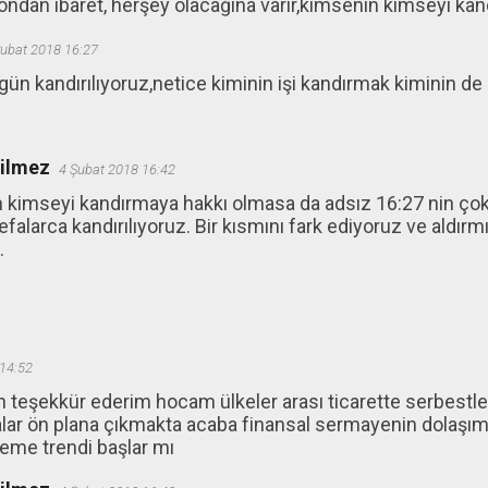
yondan ibaret, herşey olacağına varır,kimsenin kimseyi ka
Şubat 2018 16:27
ün kandırılıyoruz,netice kiminin işi kandırmak kiminin de 
ğilmez
4 Şubat 2018 16:42
kimseyi kandırmaya hakkı olmasa da adsız 16:27 nin çok 
falarca kandırılıyoruz. Bir kısmını fark ediyoruz ve aldırm
.
14:52
in teşekkür ederim hocam ülkeler arası ticarette serbest
alar ön plana çıkmakta acaba finansal sermayenin dolaşım
eme trendi başlar mı