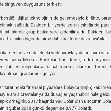
nde bir güven duygusuna terk etti.
estliği, dijital teknolojinin de gelişmesiyle birlikte, par
lanak sağladı. Eskiden bir yerde sorun çıktığında para
ijital işlemle çıkıp başka yere gidebilir oldu. Eskiden ‘
ini artık ‘sakin biçimde biraz daha bekleme davranışı’ aldı.
ara ikamesine ve o da eldeki yerli parayla yabancı para ya
ı yalnızca Merkez Bankaları basarken şimdi dünyanın h
ayı alabilen milyonlarca sanal merkez bankası türedi. 
ay olmadığı anlamına geliyor.
er tarafındaki finansal piyasalara kolayca girip çıkabilmel
iyle ani sıçramalar ya da düşüşler yaşanabilir hale geldi. 
pik örneğidir. 2017 başında 986 Dolar olan Bitcoin’in Dol
inin 4 Şubat 2018 günkü değeri ise 8.977 Dolardı.