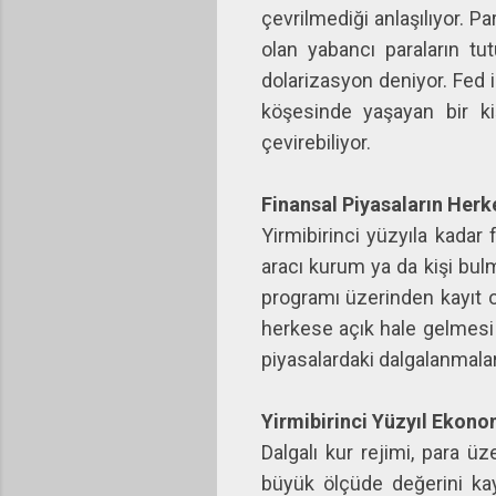
çevrilmediği anlaşılıyor. Par
olan yabancı paraların tu
dolarizasyon deniyor. Fed i
köşesinde yaşayan bir kiş
çevirebiliyor.
Finansal Piyasaların Her
Yirmibirinci yüzyıla kadar
aracı kurum ya da kişi bul
programı üzerinden kayıt o
herkese açık hale gelmesi 
piyasalardaki dalgalanmalar
Yirmibirinci Yüzyıl Ekono
Dalgalı kur rejimi, para üz
büyük ölçüde değerini kay