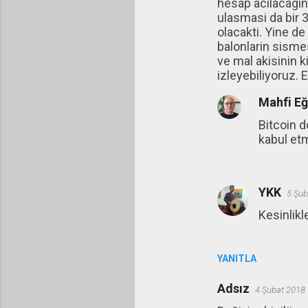
hesap acilacagin
u
ulasmasi da bir 
olacakti. Yine de
m
balonlarin sismes
l
ve mal akisinin k
a
izleyebiliyoruz. 
r
Mahfi E
Bitcoin 
kabul etm
YKK
5 Şub
Kesinlikl
YANITLA
Adsız
4 Şubat 2018 