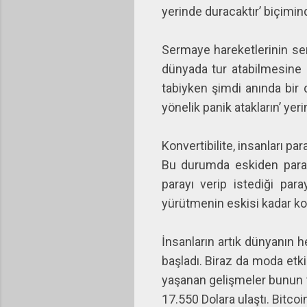
yerinde duracaktır’ biçimi
Sermaye hareketlerinin serb
dünyada tur atabilmesine o
tabiyken şimdi anında bir d
yönelik panik atakların’ yer
Konvertibilite, insanları p
Bu durumda eskiden paray
parayı verip istediği par
yürütmenin eskisi kadar kol
İnsanların artık dünyanın h
başladı. Biraz da moda etkis
yaşanan gelişmeler bunun ti
17.550 Dolara ulaştı. Bitco