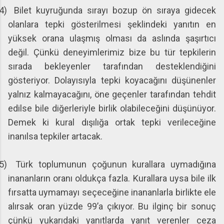
4)
Bilet kuyruğunda sırayı bozup ön sıraya gidecek
olanlara tepki gösterilmesi şeklindeki yanıtın en
yüksek orana ulaşmış olması da aslında şaşırtıcı
değil. Çünkü deneyimlerimiz bize bu tür tepkilerin
sırada bekleyenler tarafından desteklendiğini
gösteriyor. Dolayısıyla tepki koyacağını düşünenler
yalnız kalmayacağını, öne geçenler tarafından tehdit
edilse bile diğerleriyle birlik olabileceğini düşünüyor.
Demek ki kural dışılığa ortak tepki verileceğine
inanılsa tepkiler artacak.
5)
Türk toplumunun çoğunun kurallara uymadığına
inananların oranı oldukça fazla. Kurallara uysa bile ilk
fırsatta uymamayı seçeceğine inananlarla birlikte ele
alırsak oran yüzde 99’a çıkıyor. Bu ilginç bir sonuç
çünkü yukarıdaki yanıtlarda yanıt verenler ceza