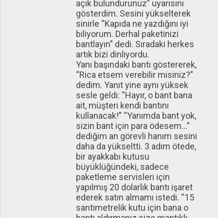
açık bulundurunuz” uyarısını
gösterdim. Sesini yükselterek
sinirle “Kapıda ne yazdığını iyi
biliyorum. Derhal paketinizi
bantlayın” dedi. Sıradaki herkes
artık bizi dinliyordu.
Yanı başındaki bantı göstererek,
“Rica etsem verebilir misiniz?”
dedim. Yanıt yine aynı yüksek
sesle geldi: “Hayır, o bant bana
ait, müşteri kendi bantını
kullanacak!” “Yanımda bant yok,
sizin bant için para ödesem…”
dediğim an görevli hanım sesini
daha da yükseltti. 3 adım ötede,
bir ayakkabı kutusu
büyüklüğündeki, sadece
paketleme servisleri için
yapılmış 20 dolarlık bantı işaret
ederek satın almamı istedi. “15
santimetrelik kutu için bana o
bantı aldırmanız size mantıklı