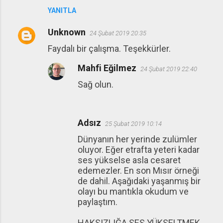
YANITLA
Unknown
24 Şubat 2019 20:35
Faydalı bir çalışma. Teşekkürler.
Mahfi Eğilmez
24 Şubat 2019 22:40
Sağ olun.
Adsız
25 Şubat 2019 10:14
Dünyanın her yerinde zulümler
oluyor. Eğer etrafta yeteri kadar
ses yükselse asla cesaret
edemezler. En son Mısır örneği
de dahil. Aşağıdaki yaşanmış bir
olayı bu mantıkla okudum ve
paylaştım.
HAKSIZLIĞA SES YÜKSELTMEK