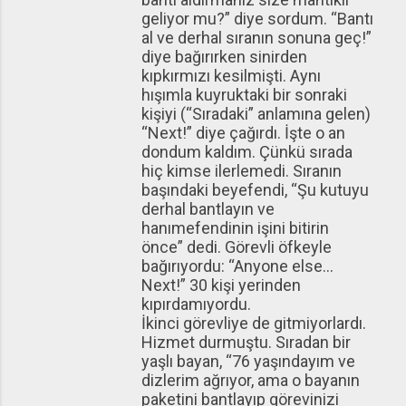
geliyor mu?” diye sordum. “Bantı
al ve derhal sıranın sonuna geç!”
diye bağırırken sinirden
kıpkırmızı kesilmişti. Aynı
hışımla kuyruktaki bir sonraki
kişiyi (“Sıradaki” anlamına gelen)
“Next!” diye çağırdı. İşte o an
dondum kaldım. Çünkü sırada
hiç kimse ilerlemedi. Sıranın
başındaki beyefendi, “Şu kutuyu
derhal bantlayın ve
hanımefendinin işini bitirin
önce” dedi. Görevli öfkeyle
bağırıyordu: “Anyone else…
Next!” 30 kişi yerinden
kıpırdamıyordu.
İkinci görevliye de gitmiyorlardı.
Hizmet durmuştu. Sıradan bir
yaşlı bayan, “76 yaşındayım ve
dizlerim ağrıyor, ama o bayanın
paketini bantlayıp görevinizi