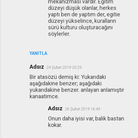
mekanizması vardır. Eğitim
düzeyi düşük olanlar, herkes
yaptı ben de yaptım der, egitie
düzeyi yükselince, kuralların
sürü kulturu oluşturacağını
söylerler.
YANITLA
Adsız
24 Şubat 2019 20:29
Bir atasözü demiş ki: Yukarıdaki
aşağıdakine benzer; aşağıdaki
yukarıdakine benzer. anlayan anlamıştır
kanaatimce.
Adsız
26 Şubat 2019 16:49
Onun daha iyisi var, balik bastan
kokar.