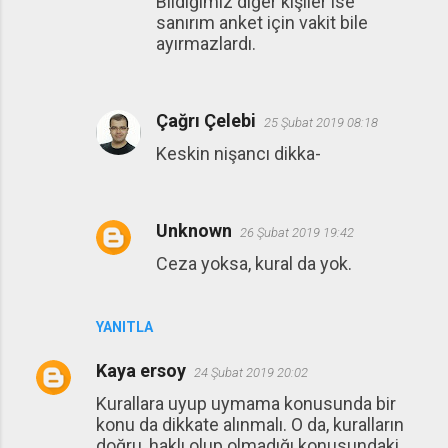
Bildiğimiz diğer kişiler ise
sanırım anket için vakit bile
ayırmazlardı.
Çağrı Çelebi
25 Şubat 2019 08:18
Keskin nişancı dikka-
Unknown
26 Şubat 2019 19:42
Ceza yoksa, kural da yok.
YANITLA
Kaya ersoy
24 Şubat 2019 20:02
Kurallara uyup uymama konusunda bir
konu da dikkate alınmalı. O da, kuralların
doğru, haklı olup olmadığı konusundaki