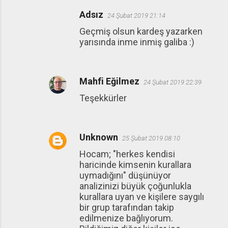
r
Adsız
24 Şubat 2019 21:14
u
Geçmiş olsun kardeş yazarken
m
yarısında inme inmiş galiba :)
l
a
Mahfi Eğilmez
r
24 Şubat 2019 22:39
Teşekkürler
Unknown
25 Şubat 2019 08:10
Hocam; "herkes kendisi
haricinde kimsenin kurallara
uymadığını" düşünüyor
analizinizi büyük çoğunlukla
kurallara uyan ve kişilere saygılı
bir grup tarafından takip
edilmenize bağlıyorum.