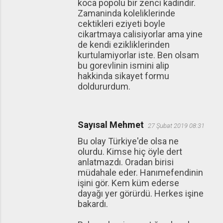
koca popolu bir zenci kadindir.
Zamaninda koleliklerinde
cektikleri eziyeti boyle
cikartmaya calisiyorlar ama yine
de kendi ezikliklerinden
kurtulamiyorlar iste. Ben olsam
bu gorevlinin ismini alip
hakkinda sikayet formu
doldururdum.
Sayısal Mehmet
27 Şubat 2019 08:31
Bu olay Türkiye'de olsa ne
olurdu. Kimse hiç öyle dert
anlatmazdı. Oradan birisi
müdahale eder. Hanımefendinin
işini gör. Kem küm ederse
dayağı yer görürdü. Herkes işine
bakardı.