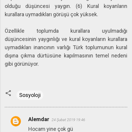
olduğu düşüncesi yaygın. (6) Kural koyanların
kurallara uymadıkları görüşü çok yüksek.
Özellikle toplumda kurallara uyulmadığı
düşüncesinin yaygınlığı ve kural koyanların kurallara
uymadıkları inancının varlığı Türk toplumunun kural
dışına çıkma dürtüsüne kapılmasının temel nedeni
gibi görünüyor.
Sosyoloji
Alemdar
24 Şubat 2019 19:46
Y
Hocam yine çok gü
o