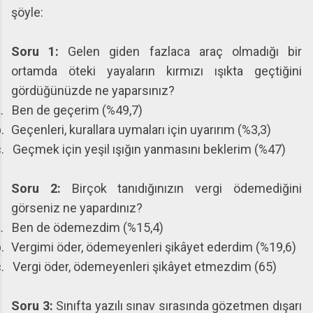
şöyle:
Soru 1:
Gelen giden fazlaca araç olmadığı bir
ortamda öteki yayaların kırmızı ışıkta geçtiğini
gördüğünüzde ne yaparsınız?
.
Ben de geçerim (%49,7)
.
Geçenleri, kurallara uymaları için uyarırım (%3,3)
.
Geçmek için yeşil ışığın yanmasını beklerim (%47)
Soru 2:
Birçok tanıdığınızın vergi ödemediğini
görseniz ne yapardınız?
.
Ben de ödemezdim (%15,4)
.
Vergimi öder, ödemeyenleri şikâyet ederdim (%19,6)
.
Vergi öder, ödemeyenleri şikâyet etmezdim (65)
Soru 3:
Sınıfta yazılı sınav sırasında gözetmen dışarı