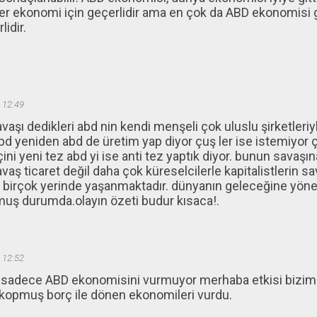
her ekonomi için geçerlidir ama en çok da ABD ekonomisi 
lidir.
 12:49
avaşı dedikleri abd nin kendi menşeli çok uluslu şirketleriy
d yeniden abd de üretim yap diyor çuş ler ise istemiyor çi
 çini yeni tez abd yi ise anti tez yaptık diyor. bunun savaşı
avaş ticaret değil daha çok küreselcilerle kapitalistlerin s
 birçok yerinde yaşanmaktadır. dünyanın geleceğine yöneli
muş durumda.olayın özeti budur kısaca!.
 12:52
ı sadece ABD ekonomisini vurmuyor merhaba etkisi bizim 
kopmuş borç ile dönen ekonomileri vurdu.