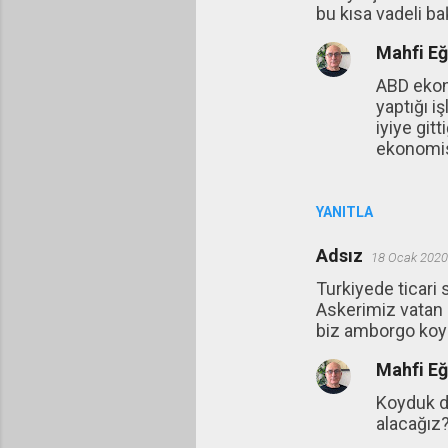
bu kısa vadeli ba
Mahfi E
ABD ekon
yaptığı i
iyiye git
ekonomisi
YANITLA
Adsız
18 Ocak 2020
Turkiyede ticari
Askerimiz vatan m
biz amborgo koy
Mahfi E
Koyduk di
alacağız