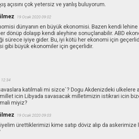
ķış açısını çok yetersiz ve yanlış buluyorum.
ğilmez
19 Ocak 2020 09:02
omisi dünyanın en büyük ekonomisi. Bazen kendi lehine
şler dönüp dolaşıp kendi aleyhine sonuçlanabilir. ABD ek
tiği sürece iyiye gider. Bu, iyi kötü her ekonomi için geçer
 gibi büyük ekonomiler için geçerlidir.
 12:34
 savaslara katilmali mi sizce`? Dogu Akdenizdeki ulkeler
illet icin Libyada savasacak milletimizin istikrari icin biz
mali miyiz?
ğilmez
19 Ocak 2020 09:03
yelim ürettiklerimizi kime satıp döviz alıp da askerimiz
?