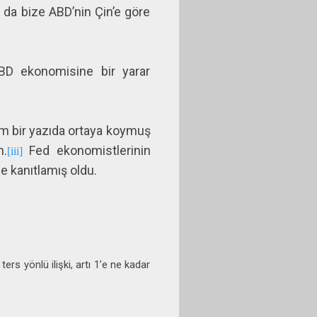
u da bize ABD’nin Çin’e göre
ABD ekonomisine bir yarar
m bir yazıda ortaya koymuş
m.
Fed ekonomistlerinin
[iii]
 kanıtlamış oldu.
ers yönlü ilişki, artı 1’e ne kadar