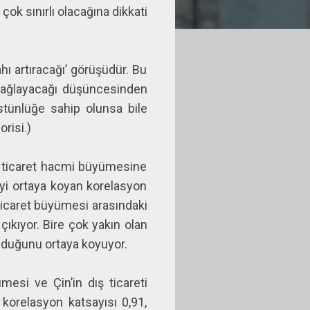
ok sınırlı olacağına dikkati
ahı artıracağı’ görüşüdür. Bu
 sağlayacağı düşüncesinden
üstünlüğe sahip olunsa bile
risi.)
 ticaret hacmi büyümesine
iyi ortaya koyan korelasyon
ticaret büyümesi arasındaki
çıkıyor. Bire çok yakın olan
olduğunu ortaya koyuyor.
esi ve Çin’in dış ticareti
 korelasyon katsayısı 0,91,