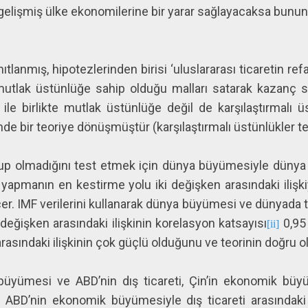
n gelişmiş ülke ekonomilerine bir yarar sağlayacaksa bunun ç
tlanmış, hipotezlerinden birisi ‘uluslararası ticaretin ref
mutlak üstünlüğe sahip olduğu malları satarak kazanç
ile birlikte mutlak üstünlüğe değil de karşılaştırmalı 
e bir teoriye dönüşmüştür (karşılaştırmalı üstünlükler teo
up olmadığını test etmek için dünya büyümesiyle dünya
i yapmanın en kestirme yolu iki değişken arasındaki ilişk
r. IMF verilerini kullanarak dünya büyümesi ve dünyada 
i değişken arasındaki ilişkinin korelasyon katsayısı
0,95 
[ii]
arasındaki ilişkinin çok güçlü olduğunu ve teorinin doğru 
ümesi ve ABD’nin dış ticareti, Çin’in ekonomik büyüm
m. ABD’nin ekonomik büyümesiyle dış ticareti arasındaki