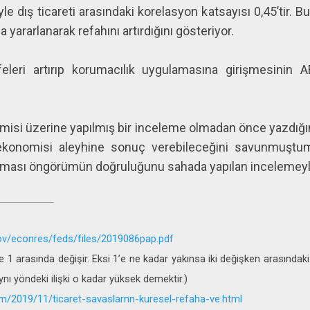
 dış ticareti arasındaki korelasyon katsayısı 0,45’tir. B
a yararlanarak refahını artırdığını gösteriyor.
eleri artırıp korumacılık uygulamasına girişmesinin 
isi üzerine yapılmış bir inceleme olmadan önce yazdığı
ekonomisi aleyhine sonuç verebileceğini savunmuştu
ırması öngörümün doğruluğunu sahada yapılan incelemeyle
gov/econres/feds/files/2019086pap.pdf
 1 arasında değişir. Eksi 1’e ne kadar yakınsa iki değişken arasındaki t
ynı yöndeki ilişki o kadar yüksek demektir.)
m/2019/11/ticaret-savaslarnn-kuresel-refaha-ve.html