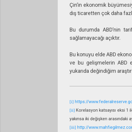
Çin’in ekonomik büyümesiyle
dış ticaretten çok daha fazl
Bu durumda ABD’nin tarif
sağlamayacağı açıktır.
Bu konuyu elde ABD ekonom
ve bu gelişmelerin ABD 
yukarıda değindiğim araşt
https://www.federalreserve.
[i]
Korelasyon katsayısı eksi 1 ile
[ii]
yakınsa iki değişken arasındaki a
http://www.mahfiegilmez.co
[iii]