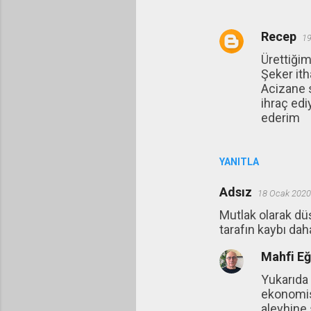
Recep
19
Ürettiği
Şeker ith
Acizane s
ihraç ed
ederim
YANITLA
Adsız
18 Ocak 2020
Mutlak olarak dü
tarafın kaybı dah
Mahfi E
Yukarıda
ekonomisi
aleyhine 