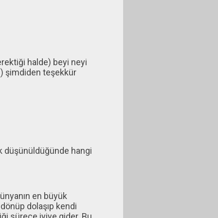
ektiği halde) beyi neyi
) şimdiden teşekkür
rak düşünüldüğünde hangi
dünyanın en büyük
 dönüp dolaşıp kendi
ği sürece iyiye gider. Bu,