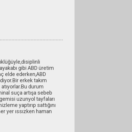
lüğüyle,disiplinli
 ayakabı gibi ABD üretim
anç elde ederken,ABD
diyor.Bir erkek takım
 atıyorlar.Bu durum
iminal suça artışa sebeb
emisi uzunyol tayfaları
mizleme yaptırıp sattığını
her yer ıssızken haman