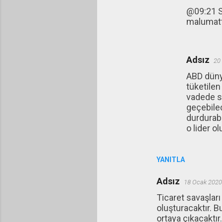
@09:21 S
malumatfu
Adsız
20
ABD dünya
tüketile
vadede sü
geçebilec
durdurabi
o lider olu
YANITLA
Adsız
18 Ocak 2020
Ticaret savaşlar
oluşturacaktır. 
ortaya çıkacaktır