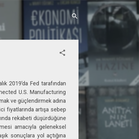
lık 2019’da Fed tarafından
nnected U.S. Manufacturing
rumak ve güçlendirmek adına
ici fiyatlarında artışa sebep
arında rekabeti düşürdüğüne
rilmesi amacıyla geleneksel
aşık sonuçlara yol açtığına