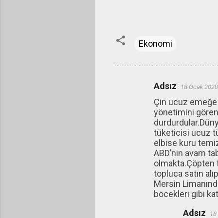
Ekonomi
Adsız
18 Ocak 2020
Y
Çin ucuz emeğe ba
o
yönetimini gören 
r
durdurdular.Düny
u
tüketicisi ucuz t
elbise kuru temi
m
ABD’nin avam taba
l
olmakta.Çöpten t
a
topluca satın alı
Mersin Limanınd
r
böcekleri gibi ka
Adsız
18