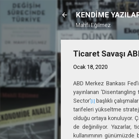
KENDİME YAZILA
Mahfi Eğilmez
Ticaret Savaşı AB
Ocak 18, 2020
ABD Merkez Bankası Fed’in
yayınlanan ‘Disentangling
Sector’
başlıklı çalışmal
[i]
tarifeleri yükseltme stratej
olduğu ortaya konuluyor. Ç
de değiniliyor. Yazarlar, 
kullanımının günümüzde bir