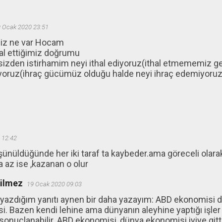
 Ocak 2020 23:51
miz ne var Hocam
al ettiğimiz doğrumu
izden istirhamim neyi ithal ediyoruz(ithal etmememiz ger
iyoruz(ihraç gücümüz olduğu halde neyi ihraç edemiyoruz
 12:42
şünüldüğünde her iki taraf ta kaybeder.ama göreceli ola
a az ise ,kazanan o olur
ğilmez
19 Ocak 2020 09:03
 yazdığım yanıtı aynen bir daha yazayım: ABD ekonomisi 
. Bazen kendi lehine ama dünyanın aleyhine yaptığı işler
sonuçlanabilir. ABD ekonomisi, dünya ekonomisi iyiye gitti