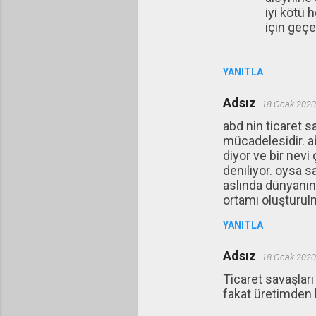
iyi kötü 
için geçer
YANITLA
Adsız
18 Ocak 2020
abd nin ticaret s
mücadelesidir. ab
diyor ve bir nevi
deniliyor. oysa s
aslında dünyanın
ortamı oluşturul
YANITLA
Adsız
18 Ocak 2020
Ticaret savaşlar
fakat üretimden 