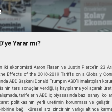
Ana içeriğe atla
R
D'ye Yarar mı?
 iki ekonomisti Aaron Flaaen ve Justin Pierce’in 23 Ara
 the Effects of the 2018-2019 Tariffs on a Globally Co
arında ABD Başkanı Donald Trump’ın ABD’li imalatçıları ko
isinin ters sonuçlar verdiği, iş kayıplarına yol açarak üret
alışmada, tarifelerin ABD iç piyasasında bazı sanayi koll
ticaret politikasının yerli üretimin korunması ve gelişti
birine bağlı küresel arz zincirinin varlığı altında karm