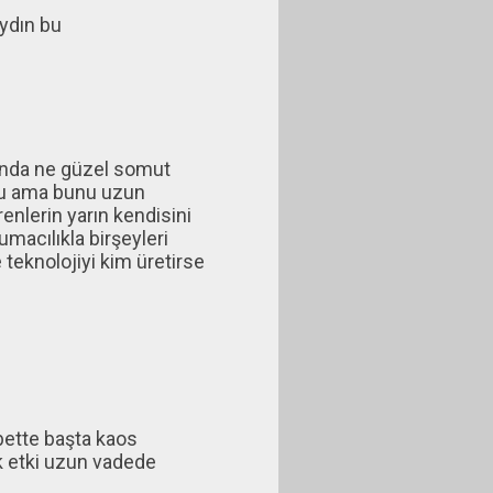
ydın bu
ğında ne güzel somut
du ama bunu uzun
nlerin yarın kendisini
macılıkla birşeyleri
teknolojiyi kim üretirse
bette başta kaos
k etki uzun vadede