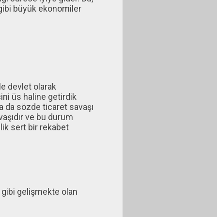
gibi büyük ekonomiler
le devlet olarak
ni üs haline getirdik
na da sözde ticaret savaşı
avaşıdır ve bu durum
k sert bir rekabet
gibi gelişmekte olan