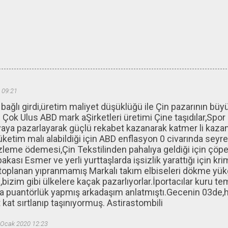
 09:21
ğlı girdi,üretim maliyet düşüklüğü ile Çin pazarının büyük
Çok Ulus ABD mark aŞirketleri üretimi Çine taşıdılar,Spor
aya pazarlayarak güçlü rekabet kazanarak katmer li kaz
üketim malı alabildiği için ABD enflasyon 0 civarında seyre
zleme ödemesi,Çin Tekstilinden pahalıya geldiği için çöpe
kası Esmer ve yerli yurttaşlarda işsizlik yarattığı için kr
oplanan yıpranmamış Markalı takım elbiseleri dökme yükg
p,bizim gibi ülkelere kaçak pazarlıyorlar.İportacılar kuru te
a puantörlük yapmış arkadaşım anlatmıştı.Gecenin 03de,
t kat sırtlanıp taşınıyormuş. Astirastombili
 Ocak 2020 12:23