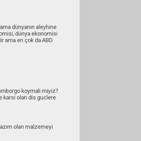
 ama dünyanın aleyhine
onomisi, dünya ekonomisi
lidir ama en çok da ABD
e amborgo koymali miyiz?
e karsi olan dis guclere
e lazım olan malzemeyi