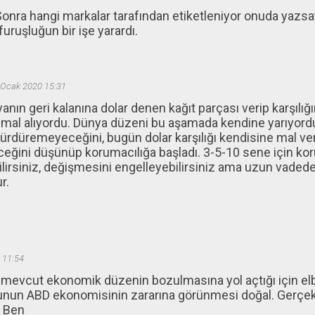
onra hangi markalar tarafından etiketleniyor onuda yazsa
ruşluğun bir işe yarardı.
 Ocak 2020 15:31
nın geri kalanına dolar denen kağıt parçası verip karşılı
n mal alıyordu. Dünya düzeni bu aşamada kendine yarıyor
rdüremeyeceğini, bugün dolar karşılığı kendisine mal vere
eğini düşünüp korumacılığa başladı. 3-5-10 sene için koru
lirsiniz, değişmesini engelleyebilirsiniz ama uzun vadede 
r.
 11:54
ı mevcut ekonomik düzenin bozulmasına yol açtığı için el
Bunun ABD ekonomisinin zararına görünmesi doğal. Gerçe
. Ben