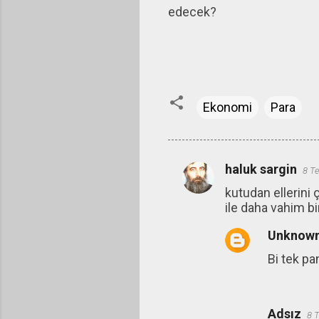
edecek?
Ekonomi
Para
haluk sargin
8 T
Y
kutudan ellerini
o
ile daha vahim bi
r
Unknow
u
m
Bi tek p
l
a
Adsız
r
8 