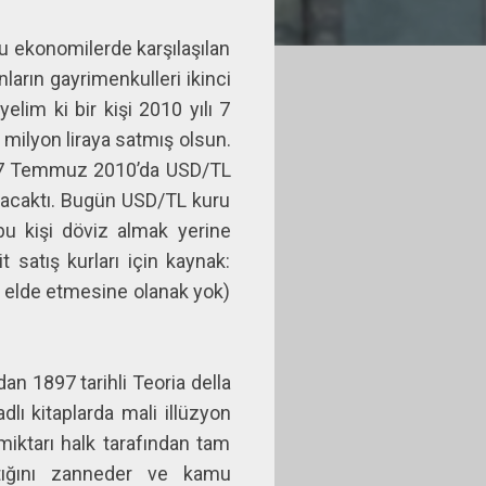
ğu ekonomilerde karşılaşılan
ların gayrimenkulleri ikinci
elim ki bir kişi 2010 yılı 7
milyon liraya satmış olsun.
ır. 7 Temmuz 2010’da USD/TL
ı olacaktı. Bugün USD/TL kuru
bu kişi döviz almak yerine
 satış kurları için kaynak:
ri elde etmesine olanak yok)
an 1897 tarihli Teoria della
adlı kitaplarda mali illüzyon
 miktarı halk tarafından tam
ştığını zanneder ve kamu