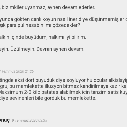
, bizimkiler uyanmaz, aynen devam ederler.
boyunca gökten canlı koyun nasıl iner diye düşünmemişler
şık para pul hesabını mı çözecekler?
lkın içinde büyüdüm, halkımı iyi bilirim.
yin. Üzülmeyin. Devran aynen devam.
8 Temmuz 2020 21:25
ngde eksi dort buyuduk diye soyluyor hulocular alkislayip
gru, bu memlekette illuzyon bitmez kandirilmaya kazir kara
aksimum 2-3 kilo patates alabilmek icin tanzim satis kuyr
diye sevinenleri bile gorduk bu memlekette.
onuç
9 Temmuz 2020 03:35