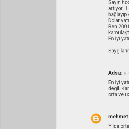
Sayın hoc
artıyor. 1
bağlayıp 
Dolar yat
Ben 2001'
kamulaştı
En iyi yat
Saygıları
Adsız
9 
En iyi ya
değil. Ka
orta ve u
mehmet
Yılda or