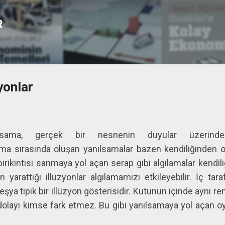
Ana içeriğe atla
R
yonlar
sama, gerçek bir nesnenin duyular üzerindeki 
lama sırasında oluşan yanılsamalar bazen kendiliğinden o
irikintisi sanmaya yol açan serap gibi algılamalar kendi
n yarattığı illüzyonlar algılamamızı etkileyebilir. İç tara
şya tipik bir illüzyon gösterisidir. Kutunun içinde aynı ren
dolayı kimse fark etmez. Bu gibi yanılsamaya yol açan oyu