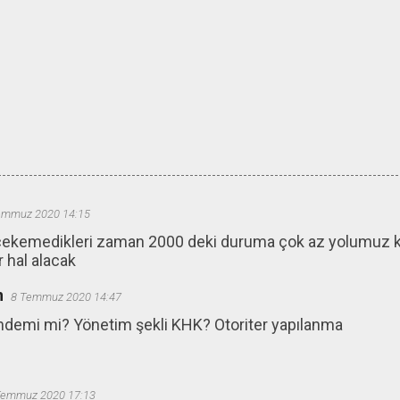
emmuz 2020 14:15
 çekemedikleri zaman 2000 deki duruma çok az yolumuz k
r hal alacak
n
8 Temmuz 2020 14:47
andemi mi? Yönetim şekli KHK? Otoriter yapılanma
Temmuz 2020 17:13