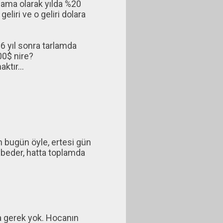
lama olarak yılda %20
geliri ve o geliri dolara
 6 yıl sonra tarlamda
00$ nire?
ktır...
n bugün öyle, ertesi gün
aybeder, hatta toplamda
a gerek yok. Hocanın