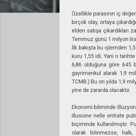
Özellikle parasının iç değe
birçok olay, ortaya çıkardı
elden satışa çıkardıkları z
Temmuz günü 1 milyon liray
İlk bakışta bu işlemden 1,
kuru 1,55 idi. Yani o tariht
6,86 olduğuna göre 645 bi
gayrimenkul alarak 1,9 mil
TCMB.) Bu on yılda 1,9 mily
yine de zararda olacaktır.
Ekonomi biliminde illüzyon 
illusione nelle entrate publ
biçiminde kullanılmıştır. P
olarak bilinmezse, halk