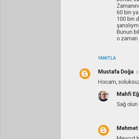
Zamanında
60 bin ya 
100 bin d
şanslıymı
Bunun bil
o zaman a
YANITLA
Mustafa Doğa
8
Hocam, soluksuz 
Mahfi E
Sağ olun
Mehmet
Mevcut ka