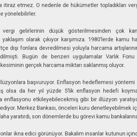
na itiraz etmez. O nedenle de hükümetler topladıkları v
 yönelebilirler.
n, vergi gelirlerinin düşük gösterilmesinden çok k
r yaklaşım olarak çıkıyor karşımıza. 1980’lerde kamu ha
tçe dışı fonlara devredilmesi yoluyla harcama artışları
gidilmişti. Bugün de benzeri uygulamalar Varlık Fonu
kesiminin gerçek harcama miktarı saklanmış oluyor.
illüzyonlara başvuruyor. Enflasyon hedeflemesi yöntem
ş olsa da her yıl yüzde 5’lik enflasyon hedefi koym
yla enflasyonu etkileyebilecekmiş gibi bir illüzyon yarat
ediyor. Merkez Bankası, önceleri kuru denetleyebilmek iç
daha yaratırdı, son dönemlerde bu görevi kamu bankalarına
yonlar ikna edici görünüyor. Bakalım insanlar kutunun içi