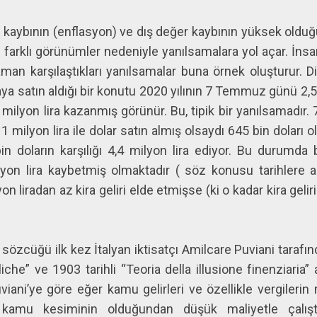
r kaybının (enflasyon) ve dış değer kaybının yüksek oldu
ğı farklı görünümler nedeniyle yanılsamalara yol açar. İnsan
aman karşılaştıkları yanılsamalar buna örnek oluşturur. Diy
a satın aldığı bir konutu 2020 yılının 7 Temmuz günü 2,5 
5 milyon lira kazanmış görünür. Bu, tipik bir yanılsamad
e 1 milyon lira ile dolar satın almış olsaydı 645 bin dolar
n doların karşılığı 4,4 milyon lira ediyor. Bu durumda 
yon lira kaybetmiş olmaktadır ( söz konusu tarihlere ait
on liradan az kira geliri elde etmişse (ki o kadar kira geli
sözcüğü ilk kez İtalyan iktisatçı Amilcare Puviani tarafınd
iche” ve 1903 tarihli “Teoria della illusione finenziaria” 
uviani’ye göre eğer kamu gelirleri ve özellikle vergilerin
, kamu kesiminin olduğundan düşük maliyetle çalı