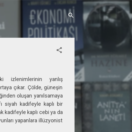
izlenimlerinin yanlış
rtaya çıkar. Çölde, güneşin
liğinden oluşan yanılsamaya
fı siyah kadifeyle kaplı bir
k kadifeyle kaplı cebi ya da
nları yapanlara illüzyonist