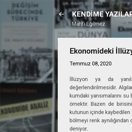
KENDİME YAZILA
Mahfi Eğilmez
Ekonomideki İllüz
Temmuz 08, 2020
İllüzyon ya da yanıl
değerlendirilmesidir. Algı
kumdaki yansımalarını su b
örnektir. Bazen de birisini
kutunun içinde kaybedilen e
bölmeyi renk aynılığından 
deniyor.