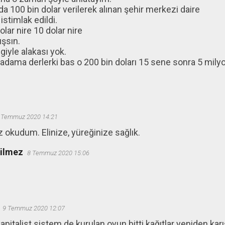
 100 bin dolar verilerek alınan şehir merkezi daire
istimlak edildi.
olar nire 10 dolar nire
şsın.
giyle alakası yok.
dama derlerki bas o 200 bin doları 15 sene sonra 5 milyo
 Temmuz 2020 14:21
okudum. Elinize, yüreğinize sağlık.
ğilmez
8 Temmuz 2020 15:06
9 Temmuz 2020 12:07
pitalist sistem de kurulan oyun bitti kağıtlar yeniden kar