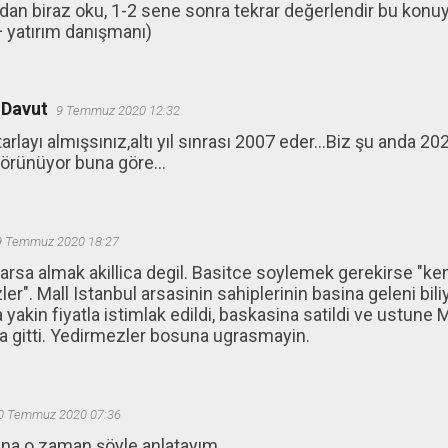
ndan biraz oku, 1-2 sene sonra tekrar değerlendir bu konuyu.
 yatırım danışmanı)
 Davut
9 Temmuz 2020 12:32
arlayı almışsınız,altı yıl sınrası 2007 eder...Biz şu anda 202
görünüyor buna göre...
9 Temmuz 2020 18:27
 arsa almak akillica degil. Basitce soylemek gerekirse "k
er". Mall Istanbul arsasinin sahiplerinin basina geleni bil
yakin fiyatla istimlak edildi, baskasina satildi ve ustune M
a gitti. Yedirmezler bosuna ugrasmayin.
0 Temmuz 2020 07:36
na o zaman şöyle anlatayım.