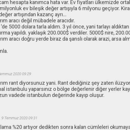
am hesapta kanımca hata var. Ev fiyatları ülkemizde orta
 milyonluk ev bileşik değer artışıyla 6 milyonu geçiyor. Kira 
değer artışından kazanç ayrı...
ırım aracı değil mübadele aracıdır.
de 5000 dolara tarla aldım. 3 yıl önce, yani tarlayı aldıktan
rma yapıldı. yaklaşık 200.000$ verdiler. 5000$ nire, 200.0
ırım aracı doğru yerde biraz da şanslı olarak arazi, arsa alma
mla.
Temmuz 2020 09:29
tırım rant diyorsunuz yani. Rant dediğiniz şey zaten ilüzyo
nal istanbulu yaparsınız o bölge değerlenir diğer yerler k
zun vadede istanbulun değerinde kayıp oluşur.
9 Temmuz 2020 09:31
talama %20 artıyor dedikten sonra kalan cümleleri okumay