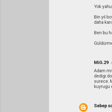
Yok yahu
Bin yıl 
daha karı
Ben bu ha
Güldürme
MiG.29
Adam miti
dedigi do
surece. M
kuyrugu 
Sebep s