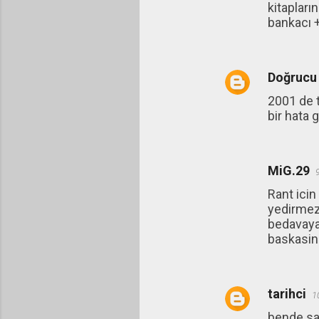
kitapları
bankacı +
Doğrucu
2001 de t
bir hata 
MiG.29
Rant icin
yedirmezl
bedavaya 
baskasin
tarihci
1
bende sa