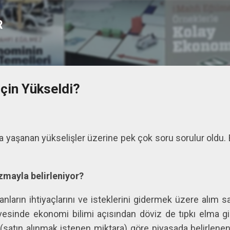
Ana içeriğe atla
R
için Yükseldi?
a yaşanan yükselişler üzerine pek çok soru sorulur oldu. 
zmayla belirleniyor?
nların ihtiyaçlarını ve isteklerini gidermek üzere alım
vesinde ekonomi bilimi açısından döviz de tıpkı elma gib
satın alınmak istenen miktara) göre piyasada belirlenen b