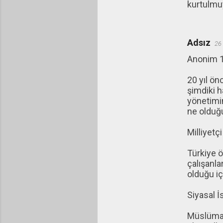
kurtulmu
Adsız
26
Anonim 1
20 yıl ön
şimdiki h
yönetimin
ne olduğu
Milliyetçi
Türkiye ö
çalışanla
olduğu iç
Siyasal İ
Müslüman 