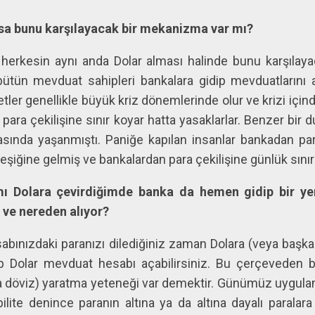
lsa bunu karşılayacak bir mekanizma var mı?
 herkesin aynı anda Dolar alması halinde bunu karşılay
bütün mevduat sahipleri bankalara gidip mevduatların
tler genellikle büyük kriz dönemlerinde olur ve krizi içi
 para çekilişine sınır koyar hatta yasaklarlar. Benzer b
rasında yaşanmıştı. Paniğe kapılan insanlar bankadan pa
iğine gelmiş ve bankalardan para çekilişine günlük sınırl
 Dolara çevirdiğimde banka da hemen gidip bir ye
 ve nereden alıyor?
ınızdaki paranızı dilediğiniz zaman Dolara (veya başka
ip Dolar mevduat hesabı açabilirsiniz. Bu çerçeveden
a döviz) yaratma yeteneği var demektir. Günümüz uygula
ilite denince paranın altına ya da altına dayalı paral