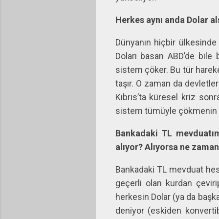
Herkes aynı anda Dolar a
Dünyanın hiçbir ülkesinde
Doları basan ABD’de bile 
sistem çöker. Bu tür hareke
taşır. O zaman da devletler
Kıbrıs’ta küresel kriz son
sistem tümüyle çökmenin eş
Bankadaki TL mevduatımı
alıyor? Alıyorsa ne zaman
Bankadaki TL mevduat hesab
geçerli olan kurdan çevir
herkesin Dolar (ya da başk
deniyor (eskiden konvertib