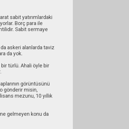
rat sabit yatırımlardaki
rlar. Borç para ile
ntilidir. Sabit sermaye
da askeri alanlarda taviz
ra da yok.
ir türlü. Ahali öyle bir
.
saplarının görüntüsünü
o gönderir misin,
lisans mezunu, 10 yıllık
işine gelmeyen konu da