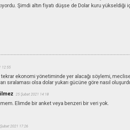
tıyordu. Şimdi altın fiyatı düşse de Dolar kuru yükseldiği iç
1 12:55
n tekrar ekonomi yönetiminde yer alacağı söylemi, meclise
rarı sıralaması olsa dolar yukarı gücüne göre nasıl oluşurdu
ğilmez
25 Şubat 2021 14:18
mem. Elimde bir anket veya benzeri bir veri yok.
 Şubat 2021 17:26