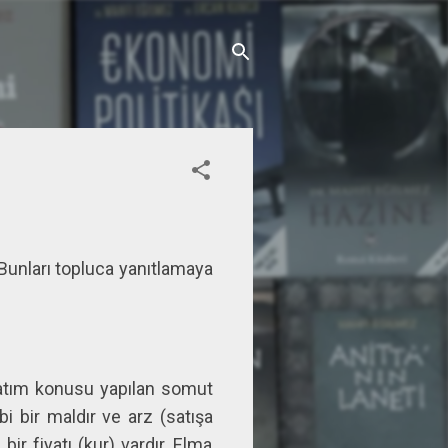
Bunları topluca yanıtlamaya
 satım konusu yapılan somut
i bir maldır ve arz (satışa
ir fiyatı (kur) vardır. Elma