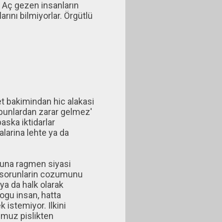
r. Aç gezen insanların
larını bilmiyorlar. Örgütlü
et bakimindan hic alakasi
 'bunlardan zarar gelmez'
aska iktidarlar
alarina lehte ya da
una ragmen siyasi
Ya sorunlarin cozumunu
ya da halk olarak
ogu insan, hatta
k istemiyor. Ilkini
umuz pislikten