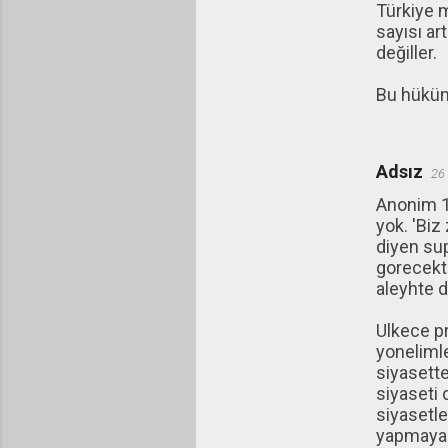
Türkiye m
sayısı art
değiller.
Bu hüküme
Adsız
26
Anonim 17
yok. 'Biz
diyen sup
gorecekti
aleyhte d
Ulkece p
yonelimle
siyasette
siyaseti 
siyasetle
yapmaya d