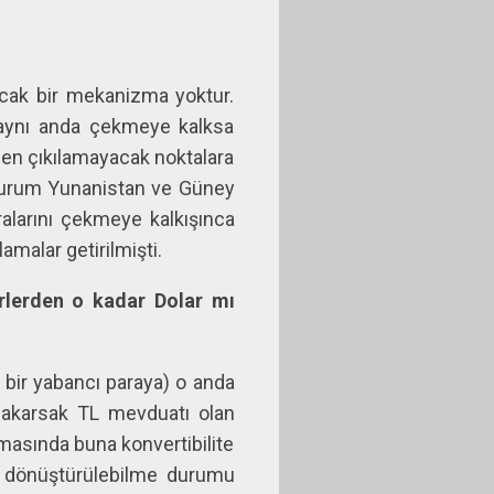
acak bir mekanizma yoktur.
ı aynı anda çekmeye kalksa
nden çıkılamayacak noktalara
ir durum Yunanistan ve Güney
ralarını çekmeye kalkışınca
amalar getirilmişti.
rlerden o kadar Dolar mı
 bir yabancı paraya) o anda
 bakarsak TL mevduatı olan
masında buna konvertibilite
ara dönüştürülebilme durumu