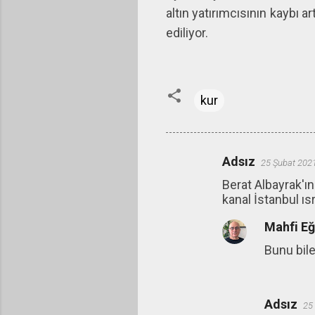
altın yatırımcısının kaybı ar
ediliyor.
kur
Adsız
25 Şubat 202
Y
Berat Albayrak'ı
o
kanal İstanbul ıs
r
Mahfi E
u
m
Bunu bile
l
a
Adsız
r
25