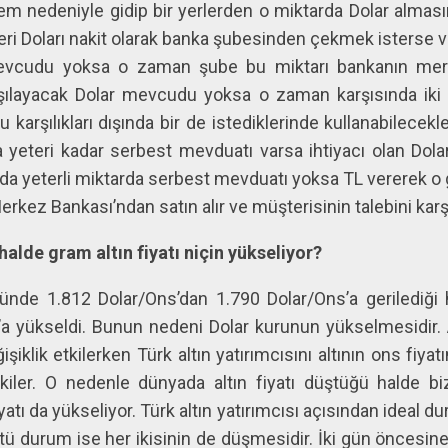
işlem nedeniyle gidip bir yerlerden o miktarda Dolar alm
eri Doları nakit olarak banka şubesinden çekmek isterse 
 mevcudu yoksa o zaman şube bu miktarı bankanın mer
rşılayacak Dolar mevcudu yoksa o zaman karşısında iki 
arşılıkları dışında bir de istediklerinde kullanabilecekl
eteri kadar serbest mevduatı varsa ihtiyacı olan Dolar
 yeterli miktarda serbest mevduatı yoksa TL vererek o 
rkez Bankası’ndan satın alır ve müşterisinin talebini karşı
halde gram altın fiyatı niçin yükseliyor?
 günde 1.812 Dolar/Ons’dan 1.790 Dolar/Ons’a gerilediği 
yükseldi. Bunun nedeni Dolar kurunun yükselmesidir. Am
iklik etkilerken Türk altın yatırımcısını altının ons fiyat
tkiler. O nedenle dünyada altın fiyatı düştüğü halde b
iyatı da yükseliyor. Türk altın yatırımcısı açısından ideal
tü durum ise her ikisinin de düşmesidir. İki gün öncesine