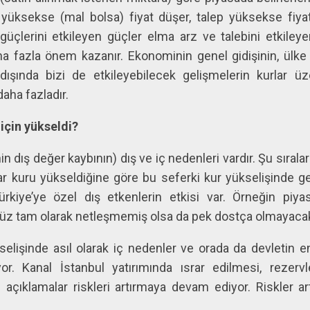
 yüksekse (mal bolsa) fiyat düşer, talep yüksekse fiyat
çlerini etkileyen güçler elma arz ve talebini etkileyen
 fazla önem kazanır. Ekonominin genel gidişinin, ülke ri
dışında bizi de etkileyebilecek gelişmelerin kurlar üze
daha fazladır.
için yükseldi?
in dış değer kaybının) dış ve iç nedenleri vardır. Şu sıral
ar kuru yükseldiğine göre bu seferki kur yükselişinde ge
ürkiye’ye özel dış etkenlerin etkisi var. Örneğin piya
enüz tam olarak netleşmemiş olsa da pek dostça olmayacakm
selişinde asıl olarak iç nedenler ve orada da devletin
yor. Kanal İstanbul yatırımında ısrar edilmesi, rezer
açıklamalar riskleri artırmaya devam ediyor. Riskler a