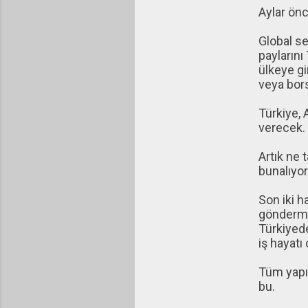
Aylar önc
Global se
paylarını
ülkeye gi
veya borsa
Türkiye, 
verecek. 
Artık ne 
bunalıyor
Son iki h
göndermiş
Türkiyede
iş hayatı 
Tüm yapıl
bu.