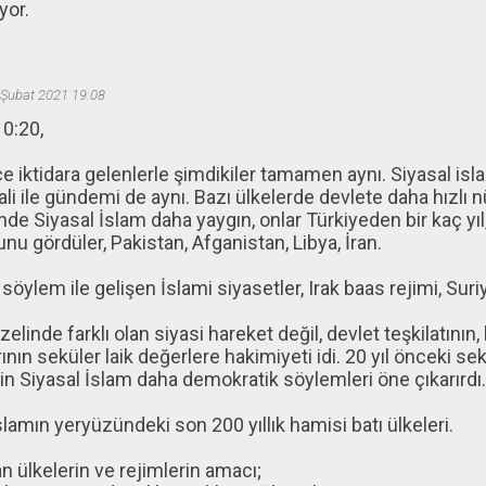
yor.
 Şubat 2021 19:08
0:20,
ce iktidara gelenlerle şimdikiler tamamen aynı. Siyasal isla
ali ile gündemi de aynı. Bazı ülkelerde devlete daha hızlı nü
de Siyasal İslam daha yaygın, onlar Türkiyeden bir kaç yıl,
nu gördüler, Pakistan, Afganistan, Libya, İran.
 söylem ile gelişen İslami siyasetler, Irak baas rejimi, Suriy
zelinde farklı olan siyasi hareket değil, devlet teşkilatının
rının seküler laik değerlere hakimiyeti idi. 20 yıl önceki se
in Siyasal İslam daha demokratik söylemleri öne çıkarırdı.
slamın yeryüzündeki son 200 yıllık hamisi batı ülkeleri.
ülkelerin ve rejimlerin amacı;