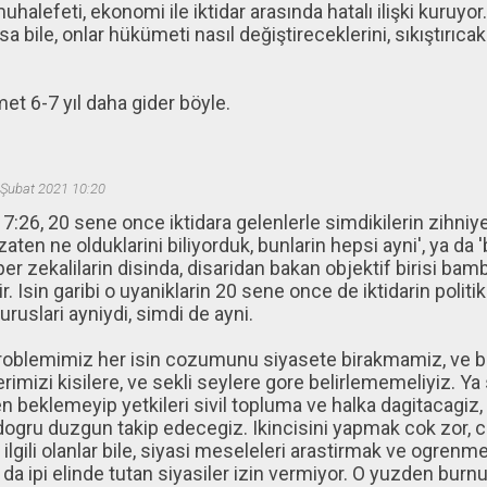
uhalefeti, ekonomi ile iktidar arasında hatalı ilişki kuruyo
sa bile, onlar hükümeti nasıl değiştireceklerini, sıkıştırıcak
t 6-7 yıl daha gider böyle.
 Şubat 2021 10:20
:26, 20 sene once iktidara gelenlerle simdikilerin zihniy
 zaten ne olduklarini biliyorduk, bunlarin hepsi ayni', ya da
er zekalilarin disinda, disaridan bakan objektif birisi bamb
r. Isin garibi o uyaniklarin 20 sene once de iktidarin politik
uruslari ayniydi, simdi de ayni.
roblemimiz her isin cozumunu siyasete birakmamiz, ve b
rimizi kisilere, ve sekli seylere gore belirlememeliyiz. 
n beklemeyip yetkileri sivil topluma ve halka dagitacagiz, 
dogru duzgun takip edecegiz. Ikincisini yapmak cok zor, c
 ilgili olanlar bile, siyasi meseleleri arastirmak ve ogrenme
a ipi elinde tutan siyasiler izin vermiyor. O yuzden burn