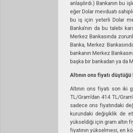
anlaşılırdı.) Bankanın bu 
eğer Dolar mevduatı sahipl
bu iş için yeterli Dolar
Banka’nın da bu talebi ka
Merkez Bankasında zorunlu k
Banka, Merkez Bankasında y
bankanın Merkez Bankasında
başka bir bankadan ya da Me
Altının ons fiyatı düştüğü 
Altının ons fiyatı son iki
TL/Gram’dan 414 TL/Gram’a 
sadece ons fiyatındaki değiş
kurundaki değişiklik de e
yükseldiği için gram altın f
fiyatının yükselmesi, en kö