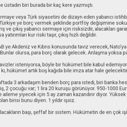
e üstadın biri burada bir kaç kere yazmıştı.
rmaye veya Türk siyasetini de dizayn eden yabancı istihba
 Türkiye ye borç vermek şeklinde portföy değişimine sokuyo
riş ve çıkış yabancı sermaye için risksizdir, alacakları gara
 yatırımları kur riski taşır, çıkış hızlı değildir.
AB ye Akdeniz ve Kıbrıs konusunda taviz verecek, Nato'ya 
Bunlar olursa, para borç olarak gelecek. Anlaşma yoksa pa
tavizler isteniyorsa, böyle bir hükümet bile kabul edemiyor b
 ki, hükümet artık boş kağıda bile imza atar hale gelecektir
aftada 3 arkadaşım benden borç para istedi, biri banka he
, 2 çocuğu var; 1 lira 20 kuruşu görünüyor. 950-1000 Eur
 aileme yiyecek için 5 ay zaman kazandırır diyor. Yüksek 
olan birisi bunu diyen. 1 yıldır işsiz.
acakların başı, şeffaf bir sistem. Hükümetin de en çok 