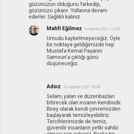
gözünüzün olduğunu farkedip,
gözünüzü çıkarır. Yollarına devam
ederler. Sağlıklı kalınız.
Mahfi Eğilmez
9 Haziran 2021 10:39
Umudu kaybetmeyeceğiz. Öyle
bir noktaya geldiğimizde hep
Mustafa Kemal Paşanın
Samsun'a çıktığı günü
düşüneceğiz.
Adsız
10 Haziran 2021 16:40
Selam, yalan ve düzenbazları
bitirecek olan insanın kendisidir.
Birey olarak kendi çevremizden
başlayarak temizleyebiliriz.
Tercihlerimizde de temiz,
güvenilir insanların yetki sahibi
olması için çalışırız. Başka bir