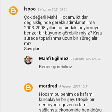
İsooo
9 Haziran 2021 09:24
Çok değerli Mahfi Hocam, iktidar
değişikliğinde gerekli adımlar atılırsa
2003-2008 yılları arasındaki büyümeye
benzer bir büyüme görebilir miyiz? Kısa
sürede toparlanma uzun bir süreç alır
mı?
Saygılar.
Mahfi Eğilmez
9 Haziran 2021 09:33
Bence görebiliriz.
mordred
9 Haziran 2021 10:31
Hocam bu benim de kafamı
kurcalayan bir şey. Ütopik bir
senaryoda, güven ortamı
sağlansa, ekonomide hep doğru