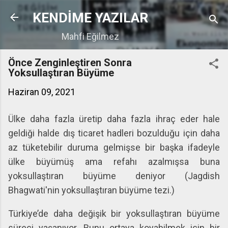
Ana içeriğe atla
KENDİME YAZILAR
Mahfi Eğilmez
Önce Zenginleştiren Sonra
Yoksullaştıran Büyüme
Haziran 09, 2021
Ülke daha fazla üretip daha fazla ihraç eder hale
geldiği halde dış ticaret hadleri bozulduğu için daha
az tüketebilir duruma gelmişse bir başka ifadeyle
ülke büyümüş ama refahı azalmışsa buna
yoksullaştıran büyüme deniyor (Jagdish
Bhagwati'nin yoksullaştıran büyüme tezi.)
Türkiye’de daha değişik bir yoksullaştıran büyüme
süreci yaşanıyor. Bunu ortaya koyabilmek için bir