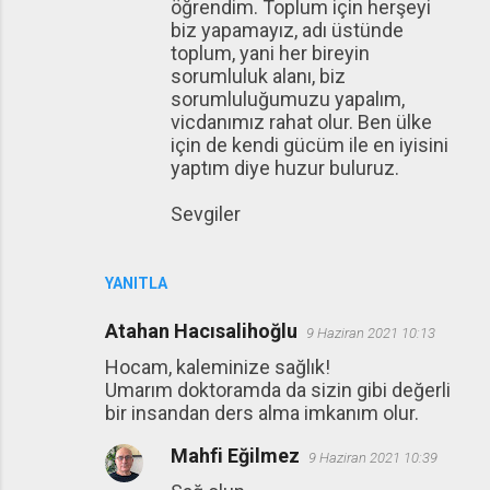
öğrendim. Toplum için herşeyi
biz yapamayız, adı üstünde
toplum, yani her bireyin
sorumluluk alanı, biz
sorumluluğumuzu yapalım,
vicdanımız rahat olur. Ben ülke
için de kendi gücüm ile en iyisini
yaptım diye huzur buluruz.
Sevgiler
YANITLA
Atahan Hacısalihoğlu
9 Haziran 2021 10:13
Hocam, kaleminize sağlık!
Umarım doktoramda da sizin gibi değerli
bir insandan ders alma imkanım olur.
Mahfi Eğilmez
9 Haziran 2021 10:39