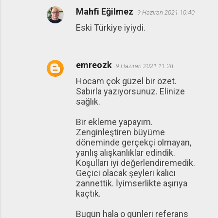
Mahfi Eğilmez
9 Haziran 2021 10:40
Eski Türkiye iyiydi.
emreozk
9 Haziran 2021 11:28
Hocam çok güzel bir özet.
Sabırla yazıyorsunuz. Elinize
sağlık.
Bir ekleme yapayım.
Zenginleştiren büyüme
döneminde gerçekçi olmayan,
yanlış alışkanlıklar edindik.
Koşulları iyi değerlendiremedik.
Geçici olacak şeyleri kalıcı
zannettik. İyimserlikte aşırıya
kaçtık.
Bugün hala o günleri referans