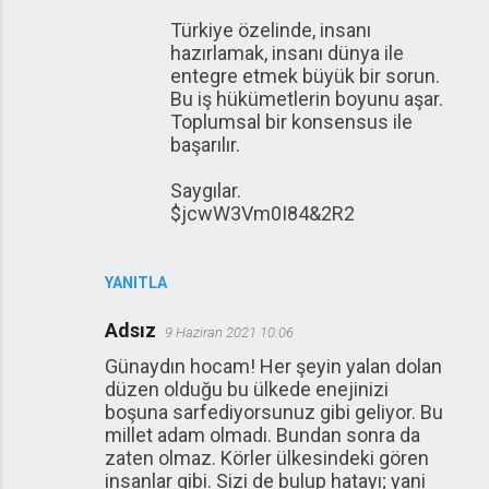
Türkiye özelinde, insanı
hazırlamak, insanı dünya ile
entegre etmek büyük bir sorun.
Bu iş hükümetlerin boyunu aşar.
Toplumsal bir konsensus ile
başarılır.
Saygılar.
$jcwW3Vm0I84&2R2
YANITLA
Adsız
9 Haziran 2021 10:06
Günaydın hocam! Her şeyin yalan dolan
düzen olduğu bu ülkede enejinizi
boşuna sarfediyorsunuz gibi geliyor. Bu
millet adam olmadı. Bundan sonra da
zaten olmaz. Körler ülkesindeki gören
insanlar gibi. Sizi de bulup hatayı; yani