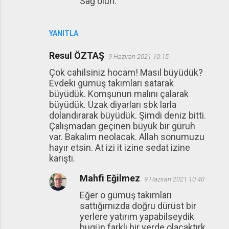
Sağ olun.
YANITLA
Resul ÖZTAŞ
9 Haziran 2021 10:15
Çok cahilsiniz hocam! Masıl büyüdük?
Evdeki gümüş takımları satarak
büyüdük. Komşunun malını çalarak
büyüdük. Uzak diyarları sbk larla
dolandırarak büyüdük. Şimdi deniz bitti.
Çalışmadan geçinen büyük bir güruh
var. Bakalım neolacak. Allah sonumuzu
hayır etsin. At izi it izine sedat izine
karıştı.
Mahfi Eğilmez
9 Haziran 2021 10:40
Eğer o gümüş takımları
sattığımızda doğru dürüst bir
yerlere yatırım yapabilseydik
bugün farklı bir yerde olacaktırk.