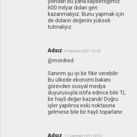
yılından bu yana kaybettiğimiz
600 milyar doları geri
kazanmalıyız. Bunu yapmak için
de doların değerini yüksek
tutmalıyız.
Adsız
9 Haziran 2021 16:35
@mordred
Sanırım şu iyi bir fikir verebilir:
Bu ülkede ekonomi bakanı
görevden sosyal medya
duyurusuyla istifa edince bile TL
bir hayli değer kazandı! Doğru
işler yapılırsa eski noktasına
gelmese bile bir hayli toparlanır.
Adsız
11 Haziran 2021 00:01