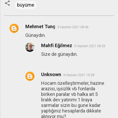
büyüme
Mehmet Tunç
9 Haziran 2021 08:46
Y
Günaydın.
o
r
Mahfi Eğilmez
9 Haziran 2021 09:33
u
Size de günaydın.
m
l
a
Unknown
9 Haziran 2021 19:28
r
Hocam özelleştirmeler, hazine
arazisi, işsizlik vb fonlarda
biriken paralar vb halka ait 5
liralık dev yatırımı 1 liraya
sarmalar sizin bu gune kadar
yaptığınız hesaplarda dikkate
alınıyor mu?