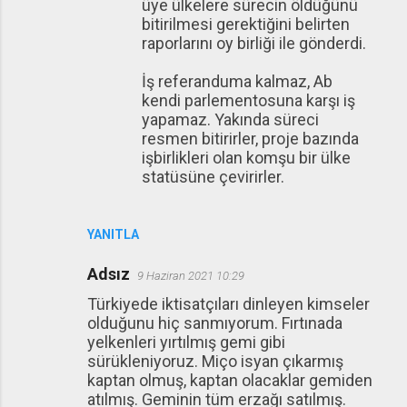
üye ülkelere sürecin öldüğünü
bitirilmesi gerektiğini belirten
raporlarını oy birliği ile gönderdi.
İş referanduma kalmaz, Ab
kendi parlementosuna karşı iş
yapamaz. Yakında süreci
resmen bitirirler, proje bazında
işbirlikleri olan komşu bir ülke
statüsüne çevirirler.
YANITLA
Adsız
9 Haziran 2021 10:29
Türkiyede iktisatçıları dinleyen kimseler
olduğunu hiç sanmıyorum. Fırtınada
yelkenleri yırtılmış gemi gibi
sürükleniyoruz. Miço isyan çıkarmış
kaptan olmuş, kaptan olacaklar gemiden
atılmış. Geminin tüm erzağı satılmış.