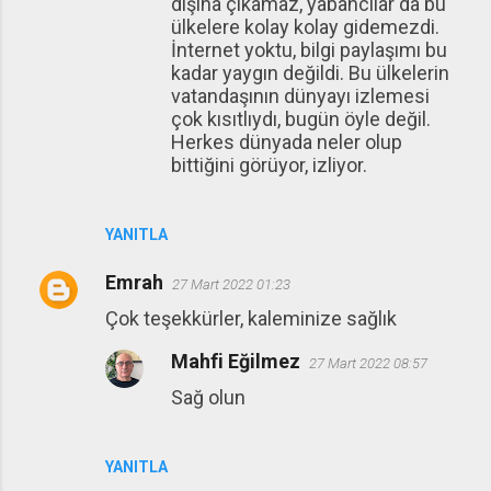
dışına çıkamaz, yabancılar da bu
ülkelere kolay kolay gidemezdi.
İnternet yoktu, bilgi paylaşımı bu
kadar yaygın değildi. Bu ülkelerin
vatandaşının dünyayı izlemesi
çok kısıtlıydı, bugün öyle değil.
Herkes dünyada neler olup
bittiğini görüyor, izliyor.
YANITLA
Emrah
27 Mart 2022 01:23
Çok teşekkürler, kaleminize sağlık
Mahfi Eğilmez
27 Mart 2022 08:57
Sağ olun
YANITLA