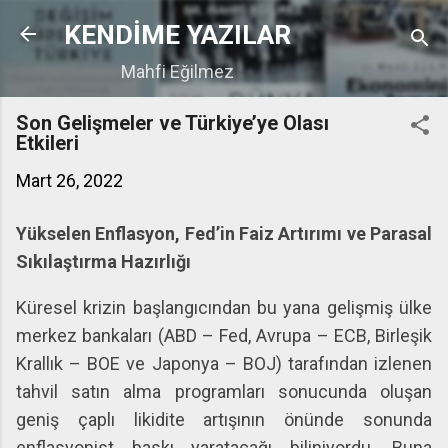
Ana içeriğe atla
KENDİME YAZILAR
Mahfi Eğilmez
Son Gelişmeler ve Türkiye’ye Olası
Etkileri
Mart 26, 2022
Yükselen Enflasyon, Fed’in Faiz Artırımı ve Parasal
Sıkılaştırma Hazırlığı
Küresel krizin başlangıcından bu yana gelişmiş ülke
merkez bankaları (ABD – Fed, Avrupa – ECB, Birleşik
Krallık – BOE ve Japonya – BOJ) tarafından izlenen
tahvil satın alma programları sonucunda oluşan
geniş çaplı likidite artışının önünde sonunda
enflasyonist baskı yaratacağı biliniyordu. Buna