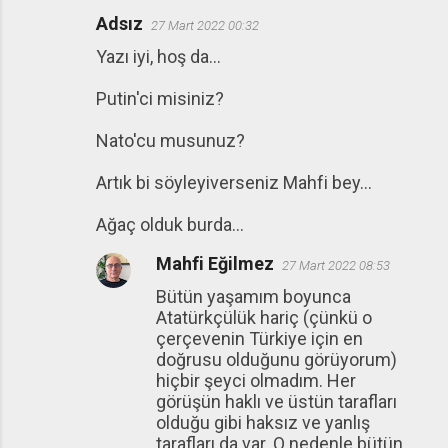
Adsız
27 Mart 2022 00:32
Yazı iyi, hoş da...
Putin'ci misiniz?
Nato'cu musunuz?
Artık bi söyleyiverseniz Mahfi bey...
Ağaç olduk burda...
Mahfi Eğilmez
27 Mart 2022 08:53
Bütün yaşamım boyunca
Atatürkçülük hariç (çünkü o
çerçevenin Türkiye için en
doğrusu olduğunu görüyorum)
hiçbir şeyci olmadım. Her
görüşün haklı ve üstün tarafları
olduğu gibi haksız ve yanlış
tarafları da var. O nedenle bütün