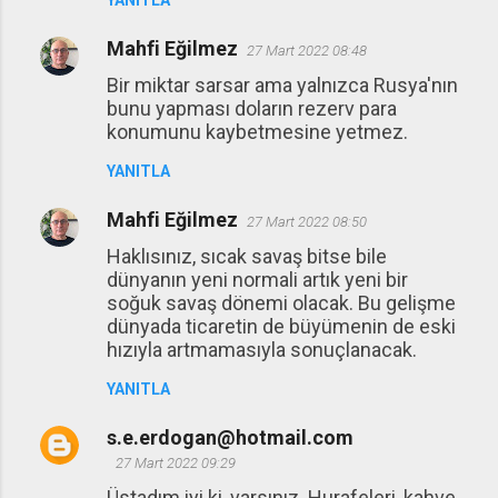
YANITLA
Mahfi Eğilmez
27 Mart 2022 08:48
Bir miktar sarsar ama yalnızca Rusya'nın
bunu yapması doların rezerv para
konumunu kaybetmesine yetmez.
YANITLA
Mahfi Eğilmez
27 Mart 2022 08:50
Haklısınız, sıcak savaş bitse bile
dünyanın yeni normali artık yeni bir
soğuk savaş dönemi olacak. Bu gelişme
dünyada ticaretin de büyümenin de eski
hızıyla artmamasıyla sonuçlanacak.
YANITLA
s.e.erdogan@hotmail.com
27 Mart 2022 09:29
Üstadım iyi ki, varsınız. Hurafeleri, kahve