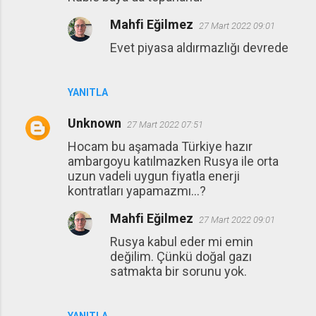
Mahfi Eğilmez
27 Mart 2022 09:01
Evet piyasa aldırmazlığı devrede
YANITLA
Unknown
27 Mart 2022 07:51
Hocam bu aşamada Türkiye hazır
ambargoyu katılmazken Rusya ile orta
uzun vadeli uygun fiyatla enerji
kontratları yapamazmı...?
Mahfi Eğilmez
27 Mart 2022 09:01
Rusya kabul eder mi emin
değilim. Çünkü doğal gazı
satmakta bir sorunu yok.