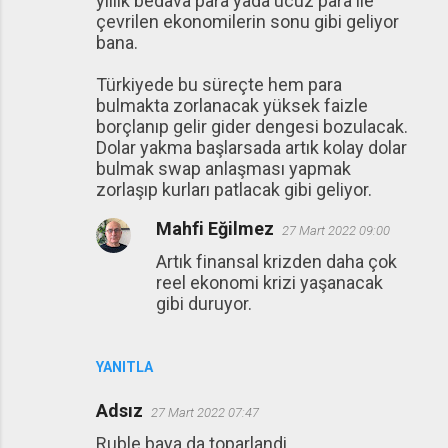
yıllık bedava para yada ucuz para ile
çevrilen ekonomilerin sonu gibi geliyor
bana.
Türkiyede bu süreçte hem para
bulmakta zorlanacak yüksek faizle
borçlanıp gelir gider dengesi bozulacak.
Dolar yakma başlarsada artık kolay dolar
bulmak swap anlaşması yapmak
zorlaşıp kurları patlacak gibi geliyor.
Mahfi Eğilmez
27 Mart 2022 09:00
Artık finansal krizden daha çok
reel ekonomi krizi yaşanacak
gibi duruyor.
YANITLA
Adsız
27 Mart 2022 07:47
Ruble baya da toparlandi