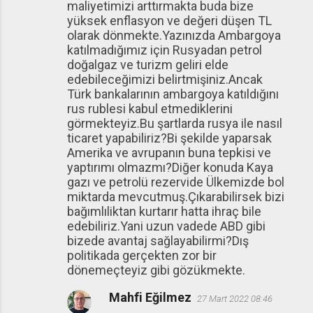
maliyetimizi arttırmakta buda bize
yüksek enflasyon ve değeri düşen TL
olarak dönmekte.Yazınızda Ambargoya
katılmadığımız için Rusyadan petrol
doğalgaz ve turizm geliri elde
edebileceğimizi belirtmişiniz.Ancak
Türk bankalarının ambargoya katıldığını
rus rublesi kabul etmediklerini
görmekteyiz.Bu şartlarda rusya ile nasıl
ticaret yapabiliriz?Bi şekilde yaparsak
Amerika ve avrupanın buna tepkisi ve
yaptırımı olmazmı?Diğer konuda Kaya
gazı ve petrolü rezervide Ülkemizde bol
miktarda mevcutmuş.Çıkarabilirsek bizi
bağımlıliktan kurtarır hatta ihraç bile
edebiliriz.Yani uzun vadede ABD gibi
bizede avantaj sağlayabilirmi?Dış
politikada gerçekten zor bir
dönemeçteyiz gibi gözükmekte.
Mahfi Eğilmez
27 Mart 2022 08:46