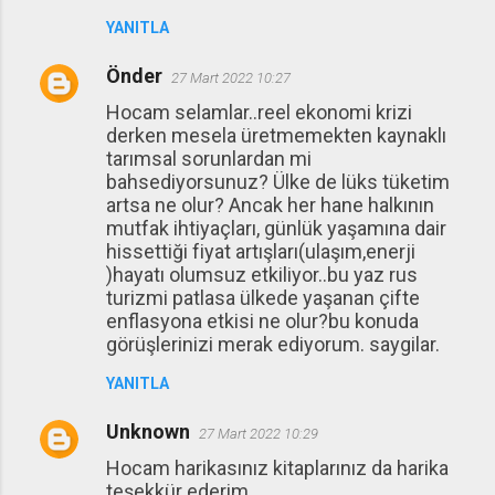
YANITLA
Önder
27 Mart 2022 10:27
Hocam selamlar..reel ekonomi krizi
derken mesela üretmemekten kaynaklı
tarımsal sorunlardan mi
bahsediyorsunuz? Ülke de lüks tüketim
artsa ne olur? Ancak her hane halkının
mutfak ihtiyaçları, günlük yaşamına dair
hissettiği fiyat artışları(ulaşım,enerji
)hayatı olumsuz etkiliyor..bu yaz rus
turizmi patlasa ülkede yaşanan çifte
enflasyona etkisi ne olur?bu konuda
görüşlerinizi merak ediyorum. saygilar.
YANITLA
Unknown
27 Mart 2022 10:29
Hocam harikasınız kitaplarınız da harika
teşekkür ederim