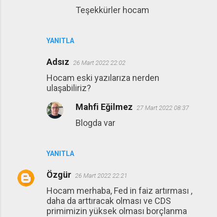
Teşekkürler hocam
YANITLA
Adsız
26 Mart 2022 22:02
Hocam eski yazılarıza nerden
ulaşabiliriz?
Mahfi Eğilmez
27 Mart 2022 08:37
Blogda var
YANITLA
Özgür
26 Mart 2022 22:21
Hocam merhaba, Fed in faiz artırması ,
daha da arttıracak olması ve CDS
primimizin yüksek olması borçlanma