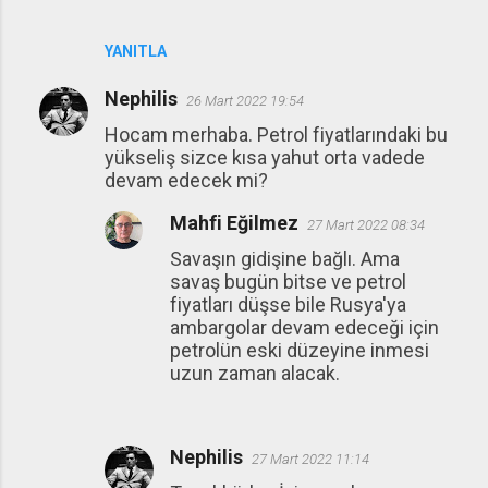
YANITLA
Nephilis
26 Mart 2022 19:54
Hocam merhaba. Petrol fiyatlarındaki bu
yükseliş sizce kısa yahut orta vadede
devam edecek mi?
Mahfi Eğilmez
27 Mart 2022 08:34
Savaşın gidişine bağlı. Ama
savaş bugün bitse ve petrol
fiyatları düşse bile Rusya'ya
ambargolar devam edeceği için
petrolün eski düzeyine inmesi
uzun zaman alacak.
Nephilis
27 Mart 2022 11:14