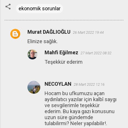
ekonomik sorunlar
Murat DAĞLIOĞLU
26 Mart 2022 19:44
Y
Elinize sağlık.
o
r
Mahfi Eğilmez
27 Mart 2022 08:32
u
Teşekkür ederim
m
l
a
NECOYLAN
28 Mart 2022 12:16
r
Hocam bu ufkumuzu açan
aydınlatıcı yazılar için kalbî saygı
ve sevgilerimle teşekkür
ederim. Bu kaya gazı konusunu
uzun süre gündemde
tulabilirmi? Neler yapılabilir!.