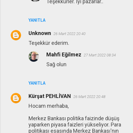
Teşekkürler. İyi pazarlar..
YANITLA
Unknown
26 Mart 2022 20:40
Teşekkür ederim.
Mahfi Eğilmez
27 Mart 2022 08:34
Sağ olun
YANITLA
Kürşat PEHLİVAN
26 Mart 2022 20:48
Hocam merhaba,
Merkez Bankası politika faizinde düşüş
yaparken piyasa faizleri yükseliyor. Para
politikası esasında Merkez Bankası'nın