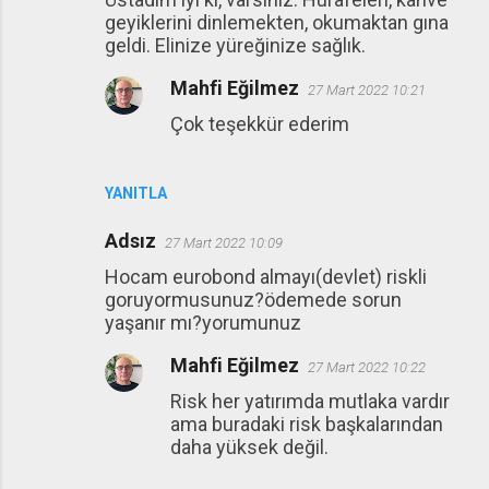
geyiklerini dinlemekten, okumaktan gına
geldi. Elinize yüreğinize sağlık.
Mahfi Eğilmez
27 Mart 2022 10:21
Çok teşekkür ederim
YANITLA
Adsız
27 Mart 2022 10:09
Hocam eurobond almayı(devlet) riskli
goruyormusunuz?ödemede sorun
yaşanır mı?yorumunuz
Mahfi Eğilmez
27 Mart 2022 10:22
Risk her yatırımda mutlaka vardır
ama buradaki risk başkalarından
daha yüksek değil.